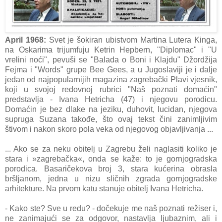
April 1968:
Svet je šokiran ubistvom Martina Lutera Kinga,
na Oskarima trijumfuju Ketrin Hepbern, "Diplomac" i "U
vrelini noći", pevuši se "Balada o Boni i Klajdu" Džordžija
Fejma i "Words" grupe Bee Gees, a u Jugoslaviji je i dalje
jedan od najpopularnijih magazina zagrebački Plavi vjesnik,
koji u svojoj redovnoj rubrici "Naš poznati domaćin"
predstavlja - Ivana Hetricha (47) i njegovu porodicu.
Domaćin je bez dlake na jeziku, duhovit, lucidan, njegova
supruga Suzana takođe, što ovaj tekst čini zanimljivim
štivom i nakon skoro pola veka od njegovog objavljivanja ...
... Ako se za neku obitelj u Zagrebu želi naglasiti koliko je
stara i »zagrebačka«, onda se kaže: to je gornjogradska
porodica. Basaričekova broj 3, stara kućerina obrasla
bršljanom, jedna u nizu sličnih zgrada gornjogradske
arhitekture. Na prvom katu stanuje obitelj Ivana Hetricha.
- Kako ste? Sve u redu? - dočekuje me naš poznati režiser i,
ne zanimajući se za odgovor, nastavlja ljubaznim, ali i