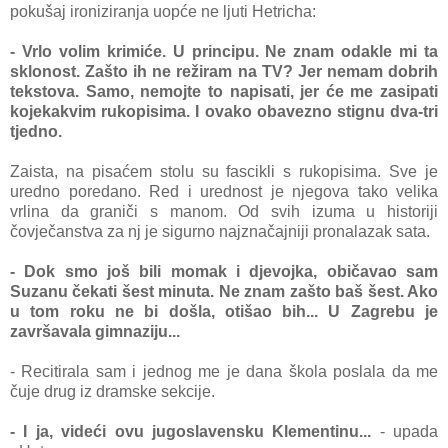
pokušaj ironiziranja uopće ne ljuti Hetricha:
- Vrlo volim krimiće. U principu. Ne znam odakle mi ta
sklonost. Zašto ih ne režiram na TV? Jer nemam dobrih
tekstova. Samo, nemojte to napisati, jer će me zasipati
kojekakvim rukopisima. I ovako obavezno stignu dva-tri
tjedno.
Zaista, na pisaćem stolu su fascikli s rukopisima. Sve je
uredno poredano. Red i urednost je njegova tako velika
vrlina da graniči s manom. Od svih izuma u historiji
čovječanstva za nj je sigurno najznačajniji pronalazak sata.
- Dok smo još bili momak i djevojka, običavao sam
Suzanu čekati šest minuta. Ne znam zašto baš šest. Ako
u tom roku ne bi došla, otišao bih... U Zagrebu je
završavala gimnaziju...
- Recitirala sam i jednog me je dana škola poslala da me
čuje drug iz dramske sekcije.
- I ja, videći ovu jugoslavensku Klementinu...
- upada