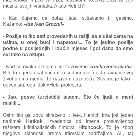
muziku svojih vršnjaka. A tata Hetrich?
- Kad čujemo da dolazi tata, stišavamo ili gasimo.
Kažemo:
»Ide Ivan Grozni!«
- Poslije toliko sati provedenih u režiji, sa slušalicama na
ušima, u onoj buci i napetosti... To je jedino poslije
podne u posljednjih i idućih mjesec i pol dana da smo
svi tako na okupu.
- Kad se ovako okupimo, mi to zovemo
»ručkovečeravati«
.
Bilo to u jedan sat noću ili u sedam uvečer. Ja ravnam svoj
život prema njemu. To nazivam dužnošću. Stvarno je tako -
govori supruga, dok »Het« protestira:
- Jao, posve turcistički sistem. Što će ljudi o meni
misliti...
Osim što ga zovu skraćeno »Het«, Hetrich ima još jedan
nadimak
Hetkok
. Izvedenica od imena proslavljenog
režisera kriminalističkih filmova
Hitchcock
. To je zbog
njegove sklonosti prema trilerskim sadržajima. Ali, taj