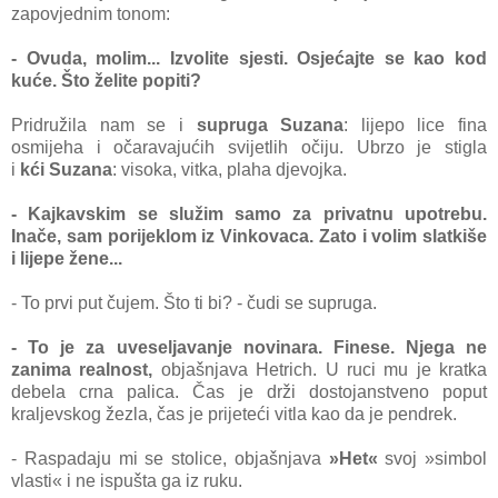
zapovjednim tonom:
- Ovuda, molim... Izvolite sjesti. Osjećajte se kao kod
kuće. Što želite popiti?
Pridružila nam se i
supruga
Suzana
: lijepo lice fina
osmijeha i očaravajućih svijetlih očiju. Ubrzo je stigla
i
kći
Suzana
: visoka, vitka, plaha djevojka.
- Kajkavskim se služim samo za privatnu upotrebu.
Inače, sam porijeklom iz Vinkovaca. Zato i volim slatkiše
i lijepe žene...
- To prvi put čujem. Što ti bi? - čudi se supruga.
- To je za uveseljavanje novinara. Finese. Njega ne
zanima realnost,
objašnjava Hetrich. U ruci mu je kratka
debela crna palica. Čas je drži dostojanstveno poput
kraljevskog žezla, čas je prijeteći vitla kao da je pendrek.
- Raspadaju mi se stolice, objašnjava
»Het«
svoj »simbol
vlasti« i ne ispušta ga iz ruku.