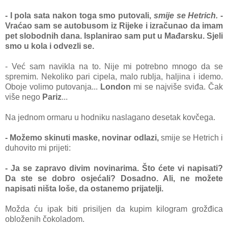
- I pola sata nakon toga smo putovali,
smije se Hetrich.
-
Vraćao sam se autobusom iz Rijeke i izračunao da imam
pet slobodnih dana. Isplanirao sam put u Mađarsku. Sjeli
smo u kola i odvezli se.
- Već sam navikla na to. Nije mi potrebno mnogo da se
spremim. Nekoliko pari cipela, malo rublja, haljina i idemo.
Oboje volimo putovanja...
London
mi se najviše sviđa. Čak
više nego
Pariz
...
Na jednom ormaru u hodniku naslagano desetak kovčega.
- Možemo skinuti maske, novinar odlazi,
smije se Hetrich i
duhovito mi prijeti:
- Ja se zapravo divim novinarima. Što ćete vi napisati?
Da ste se dobro osjećali? Dosadno. Ali, ne možete
napisati ništa loše, da ostanemo prijatelji.
Možda ću ipak biti prisiljen da kupim kilogram grožđica
obloženih čokoladom.