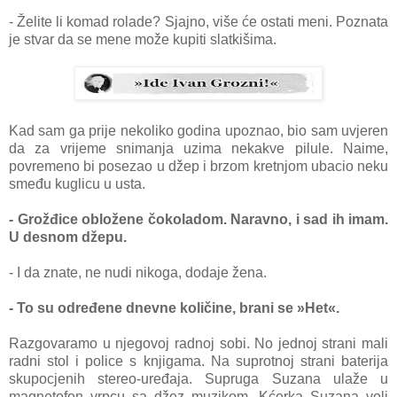
- Želite li komad rolade? Sjajno, više će ostati meni. Poznata
je stvar da se mene može kupiti slatkišima.
Kad sam ga prije nekoliko godina upoznao, bio sam uvjeren
da za vrijeme snimanja uzima nekakve pilule. Naime,
povremeno bi posezao u džep i brzom kretnjom ubacio neku
smeđu kuglicu u usta.
- Grožđice obložene čokoladom. Naravno, i sad ih imam.
U desnom džepu.
- I da znate, ne nudi nikoga, dodaje žena.
- To su određene dnevne količine, brani se »Het«.
Razgovaramo u njegovoj radnoj sobi. No jednoj strani mali
radni stol i police s knjigama. Na suprotnoj strani baterija
skupocjenih stereo-uređaja. Supruga Suzana ulaže u
magnetofon vrpcu sa džez muzikom. Kćerka Suzana voli