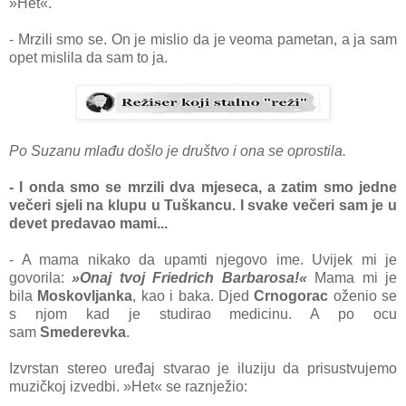
»Het«.
- Mrzili smo se. On je mislio da je veoma pametan, a ja sam
opet mislila da sam to ja.
Po Suzanu mlađu došlo je društvo i ona se oprostila.
- I onda smo se mrzili dva mjeseca, a zatim smo jedne
večeri sjeli na klupu u Tuškancu. I svake večeri sam je u
devet predavao mami...
- A mama nikako da upamti njegovo ime. Uvijek mi je
govorila:
»Onaj tvoj Friedrich Barbarosa!«
Mama mi je
bila
Moskovljanka
, kao i baka. Djed
Crnogorac
oženio se
s njom kad je studirao medicinu. A po ocu
sam
Smederevka
.
Izvrstan stereo uređaj stvarao je iluziju da prisustvujemo
muzičkoj izvedbi. »Het« se raznježio: