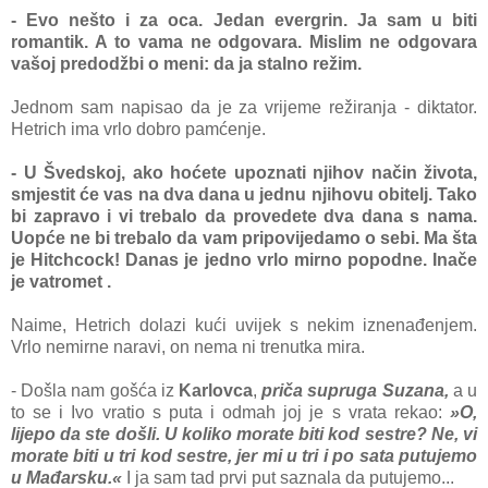
- Evo nešto i za oca. Jedan evergrin. Ja sam u biti
romantik. A to vama ne odgovara. Mislim ne odgovara
vašoj predodžbi o meni: da ja stalno režim.
Jednom sam napisao da je za vrijeme režiranja - diktator.
Hetrich ima vrlo dobro pamćenje.
- U Švedskoj, ako hoćete upoznati njihov način života,
smjestit će vas na dva dana u jednu njihovu obitelj. Tako
bi zapravo i vi trebalo da provedete dva dana s nama.
Uopće ne bi trebalo da vam pripovijedamo o sebi. Ma šta
je Hitchcock! Danas je jedno vrlo mirno popodne. Inače
je vatromet .
Naime, Hetrich dolazi kući uvijek s nekim iznenađenjem.
Vrlo nemirne naravi, on nema ni trenutka mira.
- Došla nam gošća iz
Karlovca
,
priča supruga Suzana,
a u
to se i Ivo vratio s puta i odmah joj je s vrata rekao:
»O,
lijepo da ste došli. U koliko morate biti kod sestre? Ne, vi
morate biti u tri kod sestre, jer mi u tri i po sata putujemo
u Mađarsku.«
I ja sam tad prvi put saznala da putujemo...