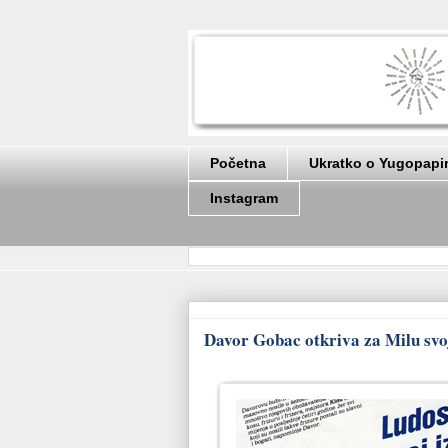
Početna
Ukratko o Yugopapi
Instagram
Davor Gobac otkriva za Milu svoj