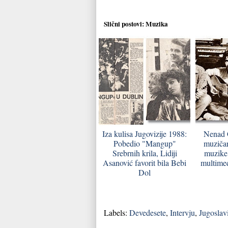
Slični postovi:
Muzika
Iza kulisa Jugovizije 1988:
Nenad 
Pobedio "Mangup"
muzičar
Srebrnih krila, Lidiji
muzike 
Asanović favorit bila Bebi
multimed
Dol
Labels:
Devedesete
,
Intervju
,
Jugoslavi