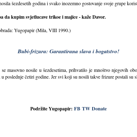
sila šezdesetih godina i svako inozemno gostovanje svoje grupe korist
da kupim svjetlucave trikoe i majice - kaže Davor.
obrada: Yugopapir (Mila, VIII 1990.)
Bubi-frizura: Garantirana slava i bogatstvo!
se masovno nosile u šezdesetima, prihvatilo je mnoštvo njegovih obož
u poslednje četiri godine. Jer svi koji su nosili takve frizure postali su
Podržite Yugopapir:
FB
TW
Donate