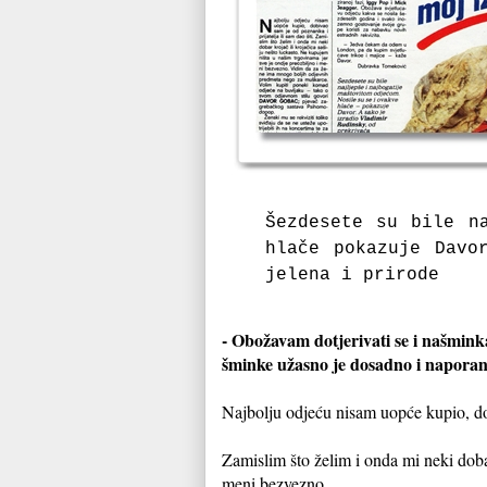
Šezdesete su bile n
hlače pokazuje Davo
jelena i prirode
- Obožavam dotjerivati se i našmink
šminke užasno je dosadno i naporan
Najbolju odjeću nisam uopće kupio, dobi
Zamislim što želim i onda mi neki dobar
meni bezvezno.