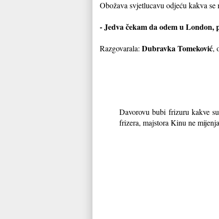
Obožava svjetlucavu odjeću kakva se no
- Jedva čekam da odem u London, pa 
Dubravka Tomeković
Razgovarala:
, 
Davorovu bubi frizuru kakve su 
frizera, majstora Kinu ne mijenja 