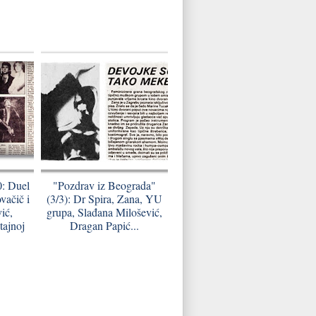
0: Duel
"Pozdrav iz Beograda"
ačič i
(3/3): Dr Spira, Zana, YU
ić,
grupa, Slađana Milošević,
tajnoj
Dragan Papić...