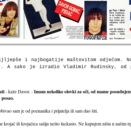
ajljepše i najbogatije maštovitom odjećom. N
r. A sako je izradio Vladimir Rudinsky, od 
ati
Imam nekoliko olovki za oči, od mame posuđujem 
- kaže Davor. -
 posao.
vao sam je od poznanika i prijatelja ili sam dao šiti.
 krojač ili krojačica sašiju nešto luckasto. Ne kupujem ništa u našim tr