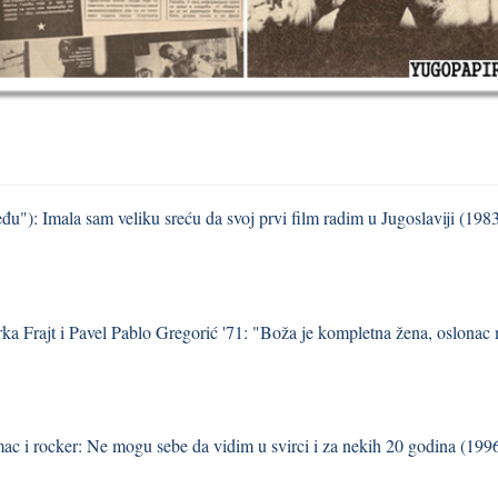
u"): Imala sam veliku sreću da svoj prvi film radim u Jugoslaviji (198
ka Frajt i Pavel Pablo Gregorić '71: "Boža je kompletna žena, oslonac m
ac i rocker: Ne mogu sebe da vidim u svirci i za nekih 20 godina (199