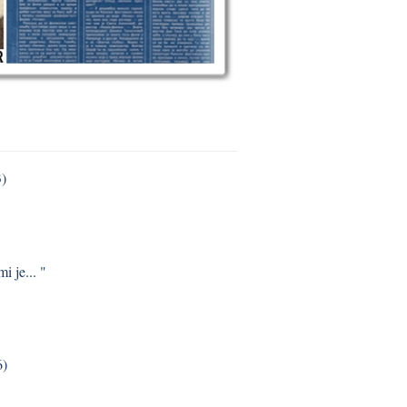
3)
i je... "
6)