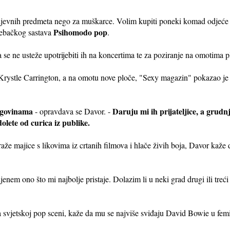
jevnih predmeta nego za muškarce. Volim kupiti poneki komad odjeće
Psihomodo pop
rebačkog sastava
.
a se ne usteže upotrijebiti ih na koncertima te za poziranje na omotima p
Krystle Carrington, a na omotu nove ploče, "Sexy magazin" pokazao je
trgovinama
Daruju mi ih prijateljice, a grud
- opravdava se Davor. -
lete od curica iz publike.
 majice s likovima iz crtanih filmova i hlače živih boja, Davor kaže d
jenem ono što mi najbolje pristaje. Dolazim li u neki grad drugi ili tre
 svjetskoj pop sceni, kaže da mu se najviše sviđaju David Bowie u femi