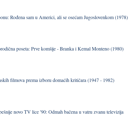
onu: Rođena sam u Americi, ali se osećam Jugoslovenkom (1978)
orodična poseta: Prve komšije - Branka i Kemal Monteno (1980)
skih filmova prema izboru domaćih kritičara (1947 - 1982)
pešnije novo TV lice '90: Odmah bačena u vatru zvanu televizija