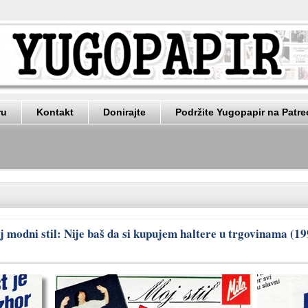
ru
Kontakt
Donirajte
Podržite Yugopapir na Patr
 modni stil: Nije baš da si kupujem haltere u trgovinama (19