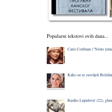
Popularni tekstovi ovih dana...
Caris Corfman ("Nešto izmeđ
Kako su se zavoljeli Božidar
Rastko Lupulović (22), glum