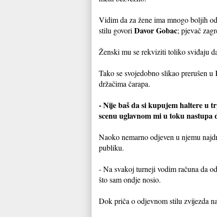
Vidim da za žene ima mnogo boljih od
Davor Gobac
stilu govori
; pjevač zag
Ženski mu se rekviziti toliko sviđaju d
Tako se svojedobno slikao prerušen u 
držačima čarapa.
- Nije baš da si kupujem haltere u 
scenu uglavnom mi u toku nastupa do
Naoko nemarno odjeven u njemu najdraže
publiku.
- Na svakoj turneji vodim računa da od
što sam ondje nosio.
Dok priča o odjevnom stilu zvijezda na