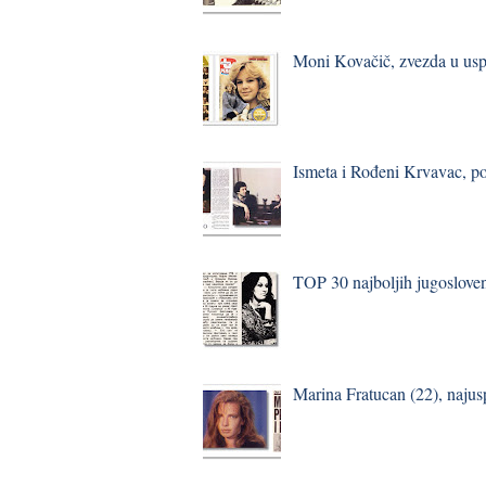
Moni Kovačič, zvezda u usp
Ismeta i Rođeni Krvavac, p
TOP 30 najboljih jugosloven
Marina Fratucan (22), najus