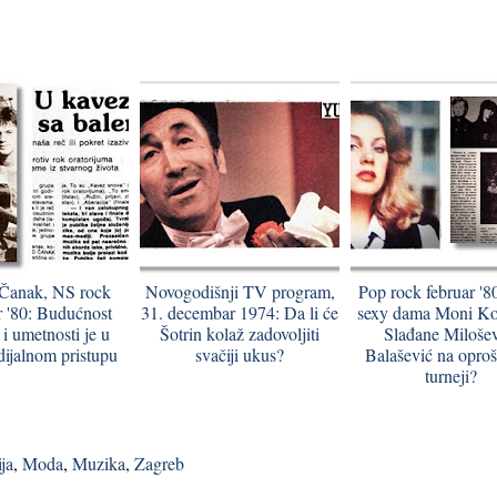
Čanak, NS rock
Novogodišnji TV program,
Pop rock februar '8
 '80: Budućnost
31. decembar 1974: Da li će
sexy dama Moni Kov
i umetnosti je u
Šotrin kolaž zadovoljiti
Slađane Milošev
ijalnom pristupu
svačiji ukus?
Balašević na oproš
turneji?
ja
,
Moda
,
Muzika
,
Zagreb