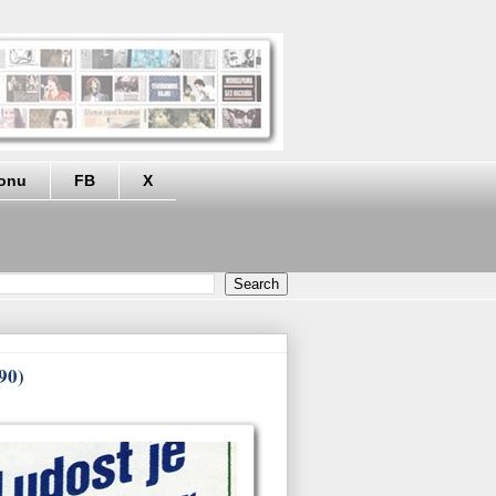
eonu
FB
X
90)