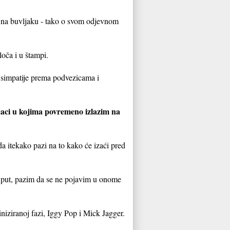
 na buvljaku - tako o svom odjevnom
loča i u štampi.
 simpatije prema podvezicama i
njaci u kojima povremeno izlazim na
a itekako pazi na to kako će izaći pred
ći put, pazim da se ne pojavim u onome
niziranoj fazi, Iggy Pop i Mick Jagger.