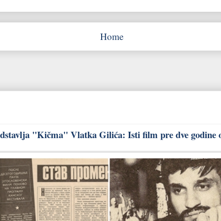
Home
stavlja "Kičma" Vlatka Gilića: Isti film pre dve godine 