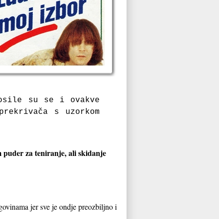
osile su se i ovakve
prekrivača s uzorkom
puder za teniranje, ali skidanje
govinama jer sve je ondje preozbiljno i