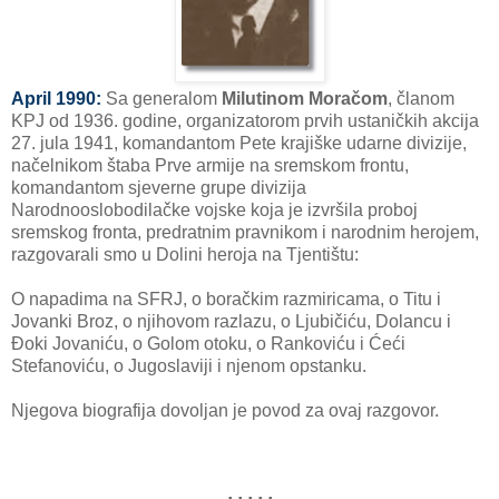
April 1990:
Sa generalom
Milutinom Moračom
, članom
KPJ od 1936. godine, organizatorom prvih ustaničkih akcija
27. jula 1941, komandantom Pete krajiške udarne divizije,
načelnikom štaba Prve armije na sremskom frontu,
komandantom sjeverne grupe divizija
Narodnooslobodilačke vojske koja je izvršila proboj
sremskog fronta, predratnim pravnikom i narodnim herojem,
razgovarali smo u Dolini heroja na Tjentištu:
O napadima na SFRJ, o boračkim razmiricama, o Titu i
Jovanki Broz, o njihovom razlazu, o Ljubičiću, Dolancu i
Đoki Jovaniću, o Golom otoku, o Rankoviću i Ćeći
Stefanoviću, o Jugoslaviji i njenom opstanku.
Njegova biografija dovoljan je povod za ovaj razgovor.