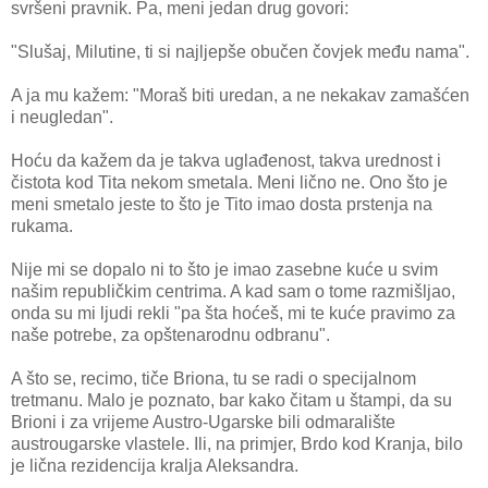
svršeni pravnik. Pa, meni jedan drug govori:
"Slušaj, Milutine, ti si najljepše obučen čovjek među nama".
A ja mu kažem: "Moraš biti uredan, a ne nekakav zamašćen
i neugledan".
Hoću da kažem da je takva uglađenost, takva urednost i
čistota kod Tita nekom smetala. Meni lično ne. Ono što je
meni smetalo jeste to što je Tito imao dosta prstenja na
rukama.
Nije mi se dopalo ni to što je imao zasebne kuće u svim
našim republičkim centrima. A kad sam o tome razmišljao,
onda su mi ljudi rekli "pa šta hoćeš, mi te kuće pravimo za
naše potrebe, za opštenarodnu odbranu".
A što se, recimo, tiče Briona, tu se radi o specijalnom
tretmanu. Malo je poznato, bar kako čitam u štampi, da su
Brioni i za vrijeme Austro-Ugarske bili odmaralište
austrougarske vlastele. Ili, na primjer, Brdo kod Kranja, bilo
je lična rezidencija kralja Aleksandra.