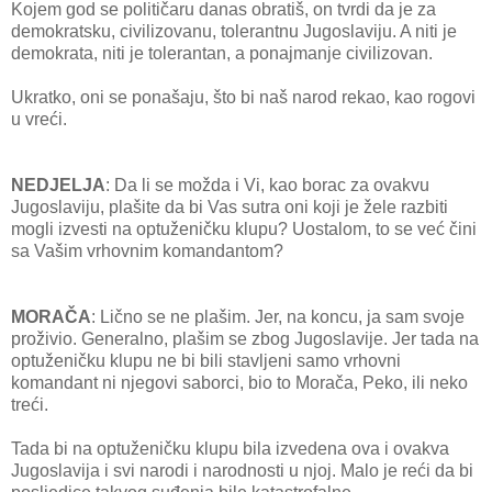
Kojem god se političaru danas obratiš, on tvrdi da je za
demokratsku, civilizovanu, tolerantnu Jugoslaviju. A niti je
demokrata, niti je tolerantan, a ponajmanje civilizovan.
Ukratko, oni se ponašaju, što bi naš narod rekao, kao rogovi
u vreći.
NEDJELJA
: Da li se možda i Vi, kao borac za ovakvu
Jugoslaviju, plašite da bi Vas sutra oni koji je žele razbiti
mogli izvesti na optuženičku klupu? Uostalom, to se već čini
sa Vašim vrhovnim komandantom?
MORAČA
: Lično se ne plašim. Jer, na koncu, ja sam svoje
proživio. Generalno, plašim se zbog Jugoslavije. Jer tada na
optuženičku klupu ne bi bili stavljeni samo vrhovni
komandant ni njegovi saborci, bio to Morača, Peko, ili neko
treći.
Tada bi na optuženičku klupu bila izvedena ova i ovakva
Jugoslavija i svi narodi i narodnosti u njoj. Malo je reći da bi