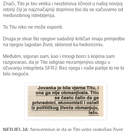
Znači, Tito je bio velika i neizbrisiva ličnost u našoj novijoj
istoriji čiji je najznačajniji doprinos bio da se sačuvamo od
međusobnog istrebljenja.
To Titu niko ne može osporiti.
Druga je stvar što njegovi sadašnji kritičari imaju primjedbe
na njegov lagodan život, sklonost ka hedonizmu.
Međutim, siguran sam, kao i mnogi borci s kojima sam
razgovarao, da je Tito odigrao nezamjenjivu ulogu u
očuvanju integriteta SFRJ. Bez njega i naše partije to ne bi
bilo moguće.
NEDJELJA
: Nesumnjivo je da je Tito volio raskošan život.