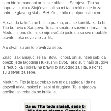
sam bio komandant armijske oblasti u Sarajevu, Titu su
napravili kuću u Stojčevcu, ali su mi tada rekli da je to za
potrebe glavnog štaba BiH, što je bilo u potpunosti tačno.
E, sad da ta kuća ne bi bila prazna, ona se koristila kada bi
Tito boravio u Sarajevu. To sam smatrao sasvim normalnim.
Međutim, ono što mi se nije sviđalo jeste da su sve republike
pravile neke nove vile za Tita.
A u stvari su oni to pravili za sebe.
Znači, zaklanjajući se za Titovu ličnost, oni su htjeli sebi da
obezbijede lagodniji i luksuzniji život. Tako su ti naši drugovi
iz republika i pokrajina pravili to navodno za Tita, a koristili
su u stvari za sebe.
Međutim, Tito je ipak trebao sve to da sagleda i da ne
dozvoli takvu raskoš ni sebi ni drugima. To je njegova
greška i to treba da se kritikuje.