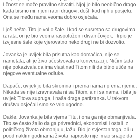
ličnost ne može pravilno shvatiti. Njoj je bilo neobično drago
kada bismo mi, njeni ratni drugovi, došli kod njih u posjetu.
Ona se među nama veoma dobro osjećala.
I još nešto. Tito je volio šale. I kad se susretao sa drugovima
iz rata, on je bio veoma raspoložen i divan čovjek, i trpio je
izvjesne šale koje vjerovatno neko drugi ne bi dozvolio.
Jovanka je uvijek bila prisutna kao domaćica, nije se
nametala, ali je živo učestvovala u konverzaciji. Ničim tada
nije pokazivala da ima vlast nad Titom niti da bitno utiče na
njegove eventualne odluke.
Dapače, uvijek je bila skromna i prema nama i prema njemu.
Nikada se nije izravnavala ni sa Titom, a ni sa nama, i bila je
uvijek Titova supruga, i naša draga partizanka. U takvom
društvu osjećali smo se vrlo ugodno.
Dakle, Jovanka je bila vjerna Titu, i ona ga nije obmanjivala.
Tito se često žalio da ga privrednici, ekonomisti i ostali iz
političkog života obmanjuju, lažu. Bio je svjestan toga, ali u
poodmaklim godinama života naprosto nije imao snage da