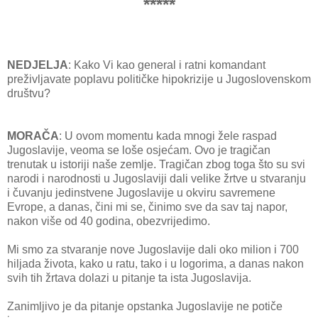
*****
NEDJELJA
: Kako Vi kao general i ratni komandant
preživljavate poplavu političke hipokrizije u Jugoslovenskom
društvu?
MORAČA
: U ovom momentu kada mnogi žele raspad
Jugoslavije, veoma se loše osjećam. Ovo je tragičan
trenutak u istoriji naše zemlje. Tragičan zbog toga što su svi
narodi i narodnosti u Jugoslaviji dali velike žrtve u stvaranju
i čuvanju jedinstvene Jugoslavije u okviru savremene
Evrope, a danas, čini mi se, činimo sve da sav taj napor,
nakon više od 40 godina, obezvrijedimo.
Mi smo za stvaranje nove Jugoslavije dali oko milion i 700
hiljada života, kako u ratu, tako i u logorima, a danas nakon
svih tih žrtava dolazi u pitanje ta ista Jugoslavija.
Zanimljivo je da pitanje opstanka Jugoslavije ne potiče