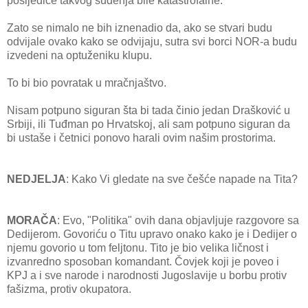
posljedice takvog suđenja bile katastrofalne.
Zato se nimalo ne bih iznenadio da, ako se stvari budu
odvijale ovako kako se odvijaju, sutra svi borci NOR-a budu
izvedeni na optuženiku klupu.
To bi bio povratak u mračnjaštvo.
Nisam potpuno siguran šta bi tada činio jedan Drašković u
Srbiji, ili Tuđman po Hrvatskoj, ali sam potpuno siguran da
bi ustaše i četnici ponovo harali ovim našim prostorima.
NEDJELJA
: Kako Vi gledate na sve češće napade na Tita?
MORAČA
: Evo, "Politika" ovih dana objavljuje razgovore sa
Dedijerom. Govoriću o Titu upravo onako kako je i Dedijer o
njemu govorio u tom feljtonu. Tito je bio velika ličnost i
izvanredno sposoban komandant. Čovjek koji je poveo i
KPJ a i sve narode i narodnosti Jugoslavije u borbu protiv
fašizma, protiv okupatora.