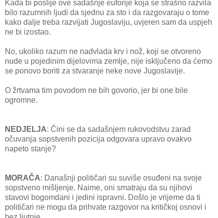
Kada bi poslije ove sadašnje euforije koja se strašno razvila
bilo razumnih ljudi da sjednu za sto i da razgovaraju o tome
kako dalje treba razvijati Jugoslaviju, uvjeren sam da uspjeh
ne bi izostao.
No, ukoliko razum ne nadvlada krv i nož, koji se otvoreno
nude u pojedinim dijelovima zemlje, nije isključeno da ćemo
se ponovo boriti za stvaranje neke nove Jugoslavije.
O žrtvama tim povodom ne bih govorio, jer bi one bile
ogromne.
NEDJELJA
: Čini se da sadašnjem rukovodstvu zarad
očuvanja sopstvenih pozicija odgovara upravo ovakvo
napeto stanje?
MORAČA
: Današnji političari su suviše osuđeni na svoje
sopstveno mišljenje. Naime, oni smatraju da su njihovi
stavovi bogomdani i jedini ispravni. Došlo je vrijeme da ti
političari ne mogu da prihvate razgovor na kritičkoj osnovi i
bez ljutnje.