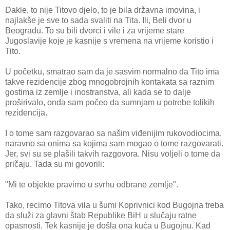
Dakle, to nije Titovo djelo, to je bila državna imovina, i
najlakše je sve to sada svaliti na Tita. Ili, Beli dvor u
Beogradu. To su bili dvorci i vile i za vrijeme stare
Jugoslavije koje je kasnije s vremena na vrijeme koristio i
Tito.
U početku, smatrao sam da je sasvim normalno da Tito ima
takve rezidencije zbog mnogobrojnih kontakata sa raznim
gostima iz zemlje i inostranstva, ali kada se to dalje
proširivalo, onda sam počeo da sumnjam u potrebe tolikih
rezidencija.
I o tome sam razgovarao sa našim viđenijim rukovodiocima,
naravno sa onima sa kojima sam mogao o tome razgovarati.
Jer, svi su se plašili takvih razgovora. Nisu voljeli o tome da
pričaju. Tada su mi govorili:
"Mi te objekte pravimo u svrhu odbrane zemlje".
Tako, recimo Titova vila u šumi Koprivnici kod Bugojna treba
da služi za glavni štab Republike BiH u slučaju ratne
opasnosti. Tek kasnije je došla ona kuća u Bugojnu. Kad