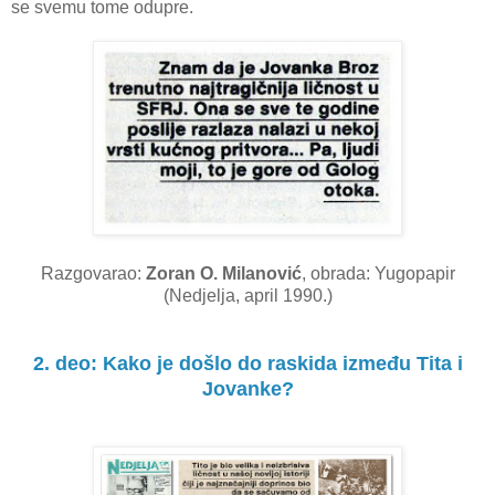
se svemu tome odupre.
Razgovarao:
Zoran O. Milanović
, obrada: Yugopapir
(Nedjelja, april 1990.)
2. deo: K
ako je došlo do raskida između Tita i
Jovanke?