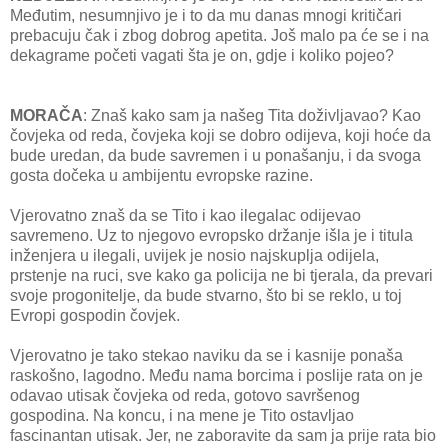
Međutim, nesumnjivo je i to da mu danas mnogi kritičari
prebacuju čak i zbog dobrog apetita. Još malo pa će se i na
dekagrame početi vagati šta je on, gdje i koliko pojeo?
MORAČA
: Znaš kako sam ja našeg Tita doživljavao? Kao
čovjeka od reda, čovjeka koji se dobro odijeva, koji hoće da
bude uredan, da bude savremen i u ponašanju, i da svoga
gosta dočeka u ambijentu evropske razine.
Vjerovatno znaš da se Tito i kao ilegalac odijevao
savremeno. Uz to njegovo evropsko držanje išla je i titula
inženjera u ilegali, uvijek je nosio najskuplja odijela,
prstenje na ruci, sve kako ga policija ne bi tjerala, da prevari
svoje progonitelje, da bude stvarno, što bi se reklo, u toj
Evropi gospodin čovjek.
Vjerovatno je tako stekao naviku da se i kasnije ponaša
raskošno, lagodno. Među nama borcima i poslije rata on je
odavao utisak čovjeka od reda, gotovo savršenog
gospodina. Na koncu, i na mene je Tito ostavljao
fascinantan utisak. Jer, ne zaboravite da sam ja prije rata bio