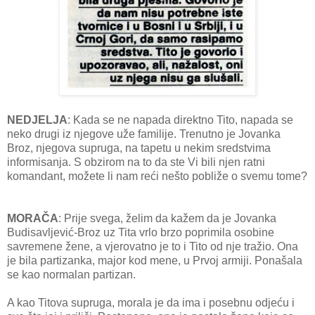
NEDJELJA
: Kada se ne napada direktno Tito, napada se
neko drugi iz njegove uže familije. Trenutno je Jovanka
Broz, njegova supruga, na tapetu u nekim sredstvima
informisanja. S obzirom na to da ste Vi bili njen ratni
komandant, možete li nam reći nešto pobliže o svemu tome?
MORAČA
: Prije svega, želim da kažem da je Jovanka
Budisavljević-Broz uz Tita vrlo brzo poprimila osobine
savremene žene, a vjerovatno je to i Tito od nje tražio. Ona
je bila partizanka, major kod mene, u Prvoj armiji. Ponašala
se kao normalan partizan.
A kao Titova supruga, morala je da ima i posebnu odjeću i