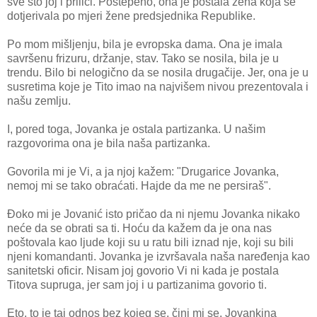
sve što joj i priliči. Postepeno, ona je postala žena koja se
dotjerivala po mjeri žene predsjednika Republike.
Po mom mišljenju, bila je evropska dama. Ona je imala
savršenu frizuru, držanje, stav. Tako se nosila, bila je u
trendu. Bilo bi nelogično da se nosila drugačije. Jer, ona je u
susretima koje je Tito imao na najvišem nivou prezentovala i
našu zemlju.
I, pored toga, Jovanka je ostala partizanka. U našim
razgovorima ona je bila naša partizanka.
Govorila mi je Vi, a ja njoj kažem: "Drugarice Jovanka,
nemoj mi se tako obraćati. Hajde da me ne persiraš".
Đoko mi je Jovanić isto pričao da ni njemu Jovanka nikako
neće da se obrati sa ti. Hoću da kažem da je ona nas
poštovala kao ljude koji su u ratu bili iznad nje, koji su bili
njeni komandanti. Jovanka je izvršavala naša naređenja kao
sanitetski oficir. Nisam joj govorio Vi ni kada je postala
Titova supruga, jer sam joj i u partizanima govorio ti.
Eto, to je taj odnos bez kojeg se, čini mi se, Jovankina