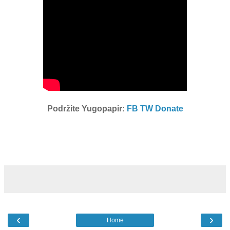
Podržite Yugopapir:
FB
TW
Donate
‹
›
Home