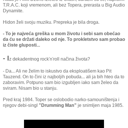
T.R.A.C. koji vremenom, ali bez Topera, prerasta u Big Audio
Dynamite.
Hidon želi svoju muziku. Prepreka je bila droga.
- To je najveća greška u mom životu i sebi sam obećao
da ću se držati daleko od nje. To prokletstvo sam probao
iz čiste gluposti...
- I
z dekadentnog rock'n'roll načina života?
- Da... Ali ne želim to iskustvo da eksploatišem kao Pit
Tauzend. On to čini iz najboljih pobuda... ali ja bih hteo da to
zaboravim. Potpuno sam bio izgubljen iako sam želeo da
sviram. Nisam bio u stanju.
Pred kraj 1984. Toper se oslobodio narko-samouništenja i
njegov debi-singl
"Drumming Man"
je snimljen maja 1985.