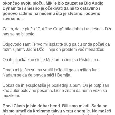
okončao svoju ploču, Mik je bio zauzet sa Big Audio
Dynamite i smešno je očekivati da mi to ostavimo i
ponovo radimo na nečemu što je stvarno i odavno
završeno...
Zatim, da je ploča "Cut The Crap" bila dobra i uspešna - Džo
nas se ne bi setio.
Odgovorio sam: "Prvo mi isplatite dug pa ću onda početi da
razmišljam". Jadni Džo... nije on problem već menadžer.
On ih pljačka kao što je Meklaren činio sa Pistolsima.
Drago mi je što su mu vratili i o'ladili ga za milion funti.
Nadam se da će pravda stići i Bernija.
Dokaz da ih eksploatiše je poslednji album. On je potpisan
kao autor polovine pesama. Lično znam da nema veze sa
muzikom.
Pravi Clash je bio dobar bend. Bili smo mladi. Sada ne
bismo umeli da kreiramo takvu vrstu energije. Ne možeš