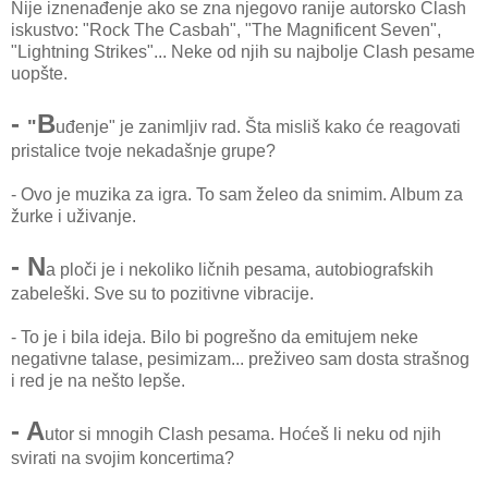
Nije iznenađenje ako se zna njegovo ranije autorsko Clash
iskustvo: "Rock The Casbah", "The Magnificent Seven",
"Lightning Strikes"... Neke od njih su najbolje Clash pesame
uopšte.
-
B
"
uđenje" je zanimljiv rad. Šta misliš kako će reagovati
pristalice tvoje nekadašnje grupe?
- Ovo je muzika za igra. To sam želeo da snimim. Album za
žurke i uživanje.
- N
a ploči je i nekoliko ličnih pesama, autobiografskih
zabeleški. Sve su to pozitivne vibracije.
- To je i bila ideja. Bilo bi pogrešno da emitujem neke
negativne talase, pesimizam... preživeo sam dosta strašnog
i red je na nešto lepše.
- A
utor si mnogih Clash pesama. Hoćeš li neku od njih
svirati na svojim koncertima?