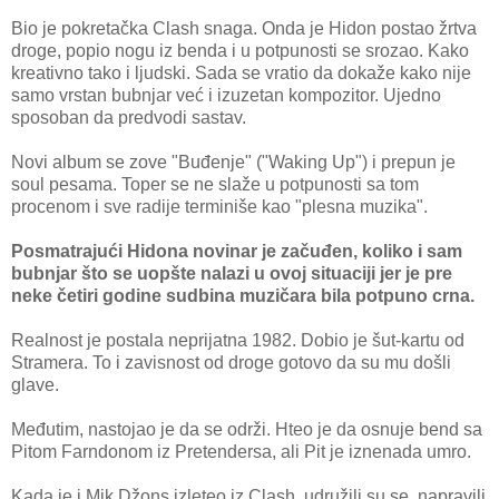
Bio je pokretačka Clash snaga. Onda je Hidon postao žrtva
droge, popio nogu iz benda i u potpunosti se srozao. Kako
kreativno tako i ljudski. Sada se vratio da dokaže kako nije
samo vrstan bubnjar već i izuzetan kompozitor. Ujedno
sposoban da predvodi sastav.
Novi album se zove "Buđenje" ("Waking Up") i prepun je
soul pesama. Toper se ne slaže u potpunosti sa tom
procenom i sve radije terminiše kao "plesna muzika".
Posmatrajući Hidona novinar je začuđen, koliko i sam
bubnjar što se uopšte nalazi u ovoj situaciji jer je pre
neke četiri godine sudbina muzičara bila potpuno crna.
Realnost je postala neprijatna 1982. Dobio je šut-kartu od
Stramera. To i zavisnost od droge gotovo da su mu došli
glave.
Međutim, nastojao je da se održi. Hteo je da osnuje bend sa
Pitom Farndonom iz Pretendersa, ali Pit je iznenada umro.
Kada je i Mik Džons izleteo iz Clash, udružili su se, napravili