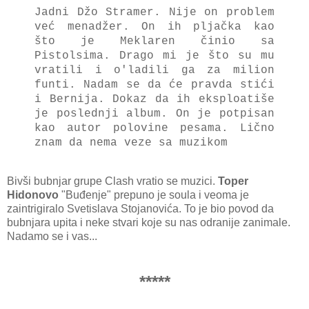
Jadni Džo Stramer. Nije on problem
već menadžer. On ih pljačka kao
što je Meklaren činio sa
Pistolsima. Drago mi je što su mu
vratili i o'ladili ga za milion
funti. Nadam se da će pravda stići
i Bernija. Dokaz da ih eksploatiše
je poslednji album. On je potpisan
kao autor polovine pesama. Lično
znam da nema veze sa muzikom
Bivši bubnjar grupe Clash vratio se muzici.
Toper
Hidonovo
"Buđenje" prepuno je soula i veoma je
zaintrigiralo Svetislava Stojanovića. To je bio povod da
bubnjara upita i neke stvari koje su nas odranije zanimale.
Nadamo se i vas...
*****