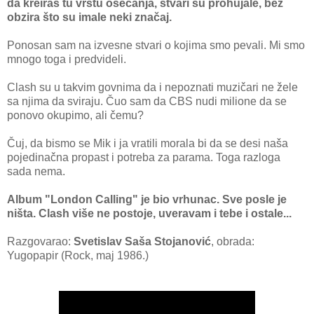
da kreiraš tu vrstu osećanja, stvari su prohujale, bez
obzira što su imale neki značaj.
Ponosan sam na izvesne stvari o kojima smo pevali. Mi smo
mnogo toga i predvideli.
Clash su u takvim govnima da i nepoznati muzičari ne žele
sa njima da sviraju. Čuo sam da CBS nudi milione da se
ponovo okupimo, ali čemu?
Čuj, da bismo se Mik i ja vratili morala bi da se desi naša
pojedinačna propast i potreba za parama. Toga razloga
sada nema.
Album "London Calling" je bio vrhunac. Sve posle je
ništa. Clash više ne postoje, uveravam i tebe i ostale...
Razgovarao:
Svetislav Saša Stojanović
, obrada:
Yugopapir (Rock, maj 1986.)