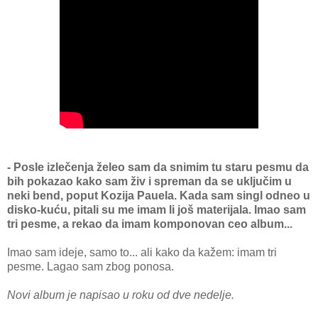
- Posle izlečenja želeo sam da snimim tu staru pesmu da
bih pokazao kako sam živ i spreman da se uključim u
neki bend, poput Kozija Pauela. Kada sam singl odneo u
disko-kuću, pitali su me imam li još materijala. Imao sam
tri pesme, a rekao da imam komponovan ceo album...
Imao sam ideje, samo to... ali kako da kažem: imam tri
pesme. Lagao sam zbog ponosa.
Novi album je napisao u roku od dve nedelje.