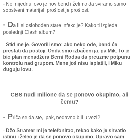
- Ne, nijednu, ovo je nov bend i želimo da sviramo samo
sopstveni materijal, prošlost je prošlost.
- D
a li si oslobođen stare infekcije? Kako ti izgleda
poslednji Clash album?
- Stid me je. Govorili smo: ako neko ode, bend će
prestati da postoji. Onda smo izbačeni ja, pa Mik. To je
bio plan menadžera Berni Rodsa da preuzme potpunu
kontrolu nad grupom. Mene još nisu isplatili, i Miku
duguju lovu.
CBS nudi milione da se ponovo okupimo, ali
čemu?
- P
riča se da ste, ipak, nedavno bili u vezi?
- Džo Stramer mi je telefonirao, rekao kako je shvatio
istinu i želeo je da se ponovo okupimo. Upravo sam