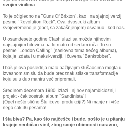
svojim vinilima.
To je očigledno na "Guns Of Brixton", kao i na sjajnoj verziji
pesme "Revolution Rock". Ovaj dvostruki album
svojevremeno je (opet, sa zakašnjenjem) osvanuo i kod nas.
U osamdesete godine Clash ulazi sa možda njihovim
najsjajnijim hitovima na formatu od sedam inča. To su
pesme "London Calling" (naslovna tema trećeg albuma),
koja je izdata i u maksi-verziji, i čuvena "Bankrobber".
I baš je ova poslednja malo pažljivijim slušaocima mogla u
izvesnom smislu da bude predznak stilske transformacije
koju su u dub maniru već pripremali.
Sredinom decembra 1980. izlazi i njihov najambiciozniji
projekt - čak trostruki album "Sandinista"!
(Opet nešto slično Štulićevoj produkciji?) Ni manje ni više
nego čak 36 pesama!
I šta biva? Pa, kao što najčešće i bude, pošto je u pitanju
krajnje neobičan vinil, zbog svoje obimnosti naravno,