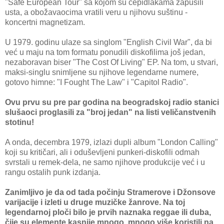
"Safe European Tour" sa kojom su cepidlakama zapušili
usta, a obožavaocima vratili veru u njihovu suštinu -
koncertni magnetizam.
U 1979. godinu ulaze sa singlom "English Civil War", da bi
već u maju na tom formatu ponudili diskofilima još jedan,
nezaboravan biser "The Cost Of Living" EP. Na tom, u stvari,
maksi-singlu snimljene su njihove legendarne numere,
gotovo himne: "I Fought The Law" i "Capitol Radio".
Ovu prvu su pre par godina na beogradskoj radio stanici
slušaoci proglasili za "broj jedan" na listi veličanstvenih
stotinu!
A onda, decembra 1979, izlazi dupli album "London Calling"
koji su kritičari, ali i oduševljeni punkeri-diskofili odmah
svrstali u remek-dela, ne samo njihove produkcije već i u
rangu ostalih punk izdanja.
Zanimljivo je da od tada počinju Stramerove i Džonsove
varijacije i izleti u druge muzičke žanrove. Na toj
legendarnoj ploči bilo je prvih naznaka reggae ili duba,
čije su elemente kasnije mnogo, mnogo više koristili na