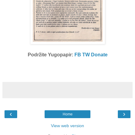
Podržite Yugopapir:
FB
TW
Donate
‹
›
Home
View web version