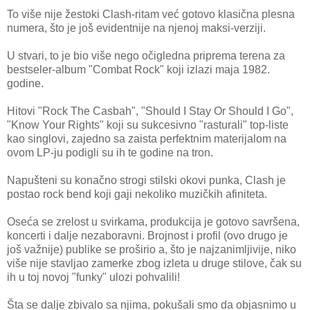
To više nije žestoki Clash-ritam već gotovo klasična plesna
numera, što je još evidentnije na njenoj maksi-verziji.
U stvari, to je bio više nego očigledna priprema terena za
bestseler-album "Combat Rock" koji izlazi maja 1982.
godine.
Hitovi "Rock The Casbah", "Should I Stay Or Should I Go",
"Know Your Rights" koji su sukcesivno "rasturali" top-liste
kao singlovi, zajedno sa zaista perfektnim materijalom na
ovom LP-ju podigli su ih te godine na tron.
Napušteni su konačno strogi stilski okovi punka, Clash je
postao rock bend koji gaji nekoliko muzičkih afiniteta.
Oseća se zrelost u svirkama, produkcija je gotovo savršena,
koncerti i dalje nezaboravni. Brojnost i profil (ovo drugo je
još važnije) publike se proširio a, što je najzanimljivije, niko
više nije stavljao zamerke zbog izleta u druge stilove, čak su
ih u toj novoj "funky" ulozi pohvalili!
Šta se dalje zbivalo sa njima, pokušali smo da objasnimo u