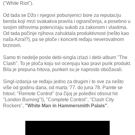
("White Riot").
Od tada se Džo i njegovi pobunjenici bore za reputaciju
benda koji mrzi svakakva pravila i ograničenja, a posebno u
svojim stihovima potenciraju sukob za zakonom i vlastima.
Od tada počinje njihova zahuktala produktivnost (nešto kao
naša Azra!?), pa se ploče i koncerti ređaju neverovatnom
brzinom.
Samo tri nedelje posle debi-singla izlazi i debi-album "The
Clash". To je ploča koju svi ocenjuju kao pravi punk produkt.
Bila je prepuna hitova, punkeri su je naprosto obožavali.
Singl-izdanja se ređaju jedno za drugim i to sve za nešto
više od godinu dana, od marta '77. do juna 78. Pamte se
hitovi: "Remote Control" (na čijoj je poleđini otisnut hit
"London Burning"!), "Complete Control", "Clash City
Rockers",
"White Man in Hammersmith Palais"
.