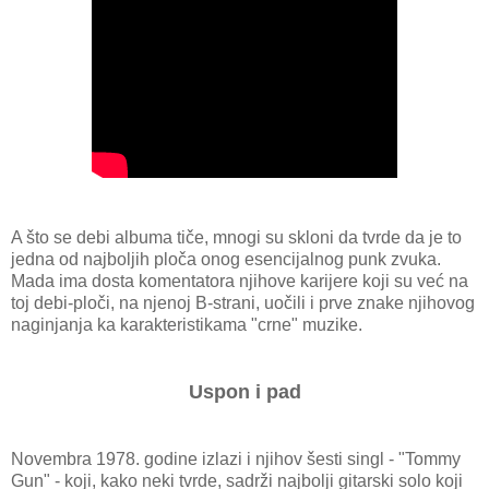
A što se debi albuma tiče, mnogi su skloni da tvrde da je to
jedna od najboljih ploča onog esencijalnog punk zvuka.
Mada ima dosta komentatora njihove karijere koji su već na
toj debi-ploči, na njenoj B-strani, uočili i prve znake njihovog
naginjanja ka karakteristikama "crne" muzike.
Uspon i pad
Novembra 1978. godine izlazi i njihov šesti singl - "Tommy
Gun" - koji, kako neki tvrde, sadrži najbolji gitarski solo koji