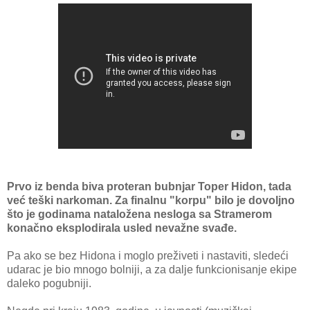
Prvo iz benda biva proteran bubnjar Toper Hidon, tada
već teški narkoman. Za finalnu "korpu" bilo je dovoljno
što je godinama nataložena nesloga sa Stramerom
konačno eksplodirala usled nevažne svađe.
Pa ako se bez Hidona i moglo preživeti i nastaviti, sledeći
udarac je bio mnogo bolniji, a za dalje funkcionisanje ekipe
daleko pogubniji.