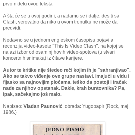
prvom delu ovog teksta.
A šta će se u ovoj godini, a nadamo se i dalje, desiti sa
Clash, verovatno da niko u ovom trenutku ne može da
predvidi.
Nedavno se u jednom engleskom časopisu pojavila
recenzija video-kasete "This Is Video Clash", na kojoj se
nalazi izbor od osam njihovih video-spotova (u stvari
koncertnih snimaka) iz čitave karijere.
Autor te kritike nije štedeo reči kojim ih je "sahranjivao".
Ako se takvo viđenje ove grupe nastavi, imajući u vidu i
fijasko sa najnovijim pločama, teško da postoji i tračak
nade za njihov opstanak. Dakle, krah buntovnika? Pa,
ipak, sačekajmo još malo.
Napisao:
Vladan Paunović
, obrada: Yugopapir (Rock, maj
1986.)