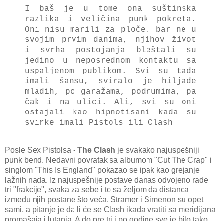
I baš je u tome ona suštinska
razlika i veličina punk pokreta.
Oni nisu marili za ploče, bar ne u
svojim prvim danima, njihov život
i svrha postojanja bleštali su
jedino u neposrednom kontaktu sa
uspaljenom publikom. Svi su tada
imali šansu, sviralo je hiljade
mladih, po garažama, podrumima, pa
čak i na ulici. Ali, svi su oni
ostajali kao hipnotisani kada su
svirke imali Pistols ili Clash
Posle Sex Pistolsa -
The Clash
je svakako najuspešniji
punk bend. Nedavni povratak sa albumom "Cut The Crap" i
singlom "This Is England" pokazao se ipak kao grejanje
lažnih nada. Iz najuspešnije postave danas odvojeno rade
tri "frakcije", svaka za sebe i to sa željom da distanca
između njih postane što veća. Stramer i Simenon su opet
sami, a pitanje je da li će se Clash ikada vratiti sa meridijana
promašaja i lutanja. A do pre tri i po godine sve je bilo tako