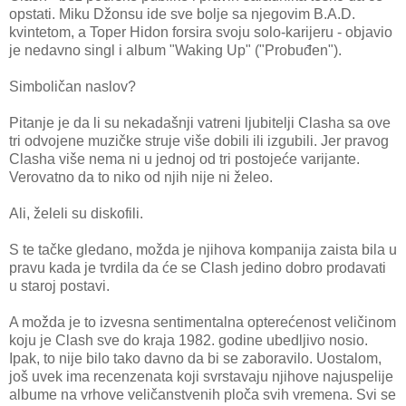
opstati. Miku Džonsu ide sve bolje sa njegovim B.A.D.
kvintetom, a Toper Hidon forsira svoju solo-karijeru - objavio
je nedavno singl i album "Waking Up" ("Probuđen").
Simboličan naslov?
Pitanje je da li su nekadašnji vatreni ljubitelji Clasha sa ove
tri odvojene muzičke struje više dobili ili izgubili. Jer pravog
Clasha više nema ni u jednoj od tri postojeće varijante.
Verovatno da to niko od njih nije ni želeo.
Ali, želeli su diskofili.
S te tačke gledano, možda je njihova kompanija zaista bila u
pravu kada je tvrdila da će se Clash jedino dobro prodavati
u staroj postavi.
A možda je to izvesna sentimentalna opterećenost veličinom
koju je Clash sve do kraja 1982. godine ubedljivo nosio.
Ipak, to nije bilo tako davno da bi se zaboravilo. Uostalom,
još uvek ima recenzenata koji svrstavaju njihove najuspelije
albume na vrhove veličanstvenih ploča svih vremena. Svi se