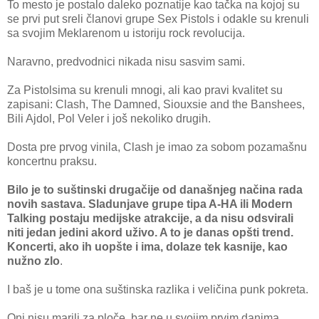
To mesto je postalo daleko poznatije kao tačka na kojoj su
se prvi put sreli članovi grupe Sex Pistols i odakle su krenuli
sa svojim Meklarenom u istoriju rock revolucija.
Naravno, predvodnici nikada nisu sasvim sami.
Za Pistolsima su krenuli mnogi, ali kao pravi kvalitet su
zapisani: Clash, The Damned, Siouxsie and the Banshees,
Bili Ajdol, Pol Veler i još nekoliko drugih.
Dosta pre prvog vinila, Clash je imao za sobom pozamašnu
koncertnu praksu.
Bilo je to suštinski drugačije od današnjeg načina rada
novih sastava. Sladunjave grupe tipa A-HA ili Modern
Talking postaju medijske atrakcije, a da nisu odsvirali
niti jedan jedini akord uživo. A to je danas opšti trend.
Koncerti, ako ih uopšte i ima, dolaze tek kasnije, kao
nužno zlo
.
I baš je u tome ona suštinska razlika i veličina punk pokreta.
Oni nisu marili za ploče, bar ne u svojim prvim danima,