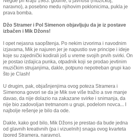
Negde pri kraju 1983. godine, u javnosti (muzičkoj,
naravno), a posebno medu njihovim poklonicima, pukla je
prava bomba.
Džo Stramer i Pol Simenon objavljuju da je iz postave
izbačen i Mik Džons!
I opet nejasna saopštenja. Po nekim izvorima i navodnim
izjavama, Mik je najuren jer je napustio sve principe i ideje
koje su zajednički kodirali još u vreme svojih prvih svirki. On
je postao izdajica punka, otpadnik koji se prodao jevtinim
muzičkim strujanjima, dakle, potpuno nepotreban grupi kao
što je Clash!
U drugim, pak, objašnjenjima ovog poteza Stramera i
Simenona govori se da je Mik sve više tražio a sve manje
davao, da nije dolazio na zakazane svirke i snimanja, da
nije bio zadovoljan tretmanom u grupi, podelom novca... I
najbolje rešenje je bilo da ode.
Dakle, kako god bilo, Mik Džons je prestao da bude jedna
od glavnih kreativnih (pa i vizuelnih) snaga ovog kvarteta
(pored Stramera, naravno).