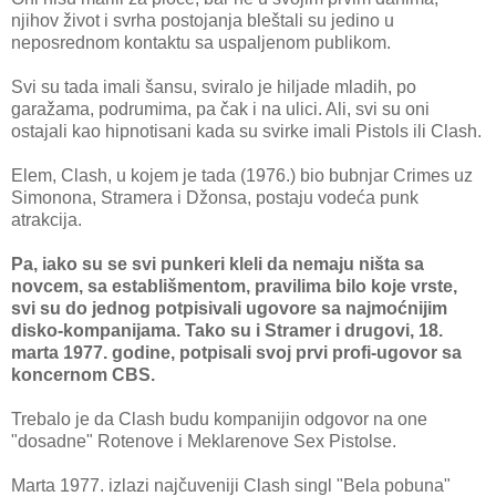
njihov život i svrha postojanja bleštali su jedino u
neposrednom kontaktu sa uspaljenom publikom.
Svi su tada imali šansu, sviralo je hiljade mladih, po
garažama, podrumima, pa čak i na ulici. Ali, svi su oni
ostajali kao hipnotisani kada su svirke imali Pistols ili Clash.
Elem, Clash, u kojem je tada (1976.) bio bubnjar Crimes uz
Simonona, Stramera i Džonsa, postaju vodeća punk
atrakcija.
Pa, iako su se svi punkeri kleli da nemaju ništa sa
novcem, sa establišmentom, pravilima bilo koje vrste,
svi su do jednog potpisivali ugovore sa najmoćnijim
disko-kompanijama. Tako su i Stramer i drugovi, 18.
marta 1977. godine, potpisali svoj prvi profi-ugovor sa
koncernom CBS.
Trebalo je da Clash budu kompanijin odgovor na one
"dosadne" Rotenove i Meklarenove Sex Pistolse.
Marta 1977. izlazi najčuveniji Clash singl "Bela pobuna"