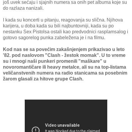
još uvek sećaju i sjajnih numera sa onih pet albuma koje su
do razlaza nanizali.
I kada su koncerti u pitanju, reagovanja su slična. Njihova
karijera, u doba kada su bili najbuntovniji, kada su po
nestanku Sex Pistolsa ostali kao predvodnici rasplamsalog i
gotovo sagorelog punka zabeležena je i na filmu.
Kod nas se sa povećim zakašnjenjem prikazivao u leto
'82. pod naslovom "Clash - žestok momak". U to vreme
su i mnogi naši punkeri promenili "maškare" u
novoromantičare ili heavy metalce, ali su na top-listama
veličanstvenih numera na radio stanicama sa posebnim
žarom glasali za hitove grupe Clash.