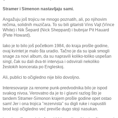
Stramer i Simenon nastavljaju sami.
Angažuju još trojicu ne mnogo poznatih, ali, po njihovim
rečima, solidnih muzičara. To su bili gitaristi Vins Vajt (Vince
White) i Nik Šepard (Nick Sheppard) i bubnjar Pit Hauard
(Pete Howard).
Iako je to bilo još početkom 1984, do kraja prošle godine,
ovaj kvintet je malo šta uradio. Tačno je da su ipak smogli
snage za novi album, da su napravili koliko-toliko uspešan
singl, čak su dali dva-tri intervjua i odsvirali nekoliko
žestokih koncerata po Engleskoj.
Ali, publici to očigledno nije bilo dovoljno.
Interesovanje za renome punk-predvodnika bilo je ispod
svakog nivoa. Verovatno da je to i glavni razlog što je
tandem Stramer-Simonon krajem prošle godine opet ostao
sam! Jer i ona trojica "rezervista" su digli ruke i napustili
brod koji očigledno već previše dugo stoji nasukan.