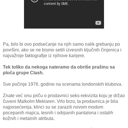
Pa, bilo bi ovo podsećanje na njih samo nalik grebanju po
površini, ako se ne bismo setili izvesnih ključnih činjenica i
najvažnije faktografije iz njihove karijere.
Tek toliko da nekoga nateramo da obriše prašinu sa
ploča grupe Clash.
Sve počinje 1976. godine na scenama londonskih klubova.
Znate već onu priču o prodavnici seks-rekvizita koju je držao
čuveni Malkolm Meklaren. Vrlo brzo, ta prodavnica je bila
najposećenija, klinci su se zarazili novom modom
pocepanih majica, tesnih i odrpanih pantalona i ostalih
kožnih i metalnih atributa.