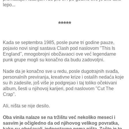
lepo...
*****
Kada se septembra 1985, posle pune tri godine pauze,
pojavio novi singl sastava Clash pod naslovom "This Is
England", mnogobrojni obožavaoci ove već legendarne
punk grupe mogli su konačno da budu zadovoljni.
Nade da je konačno sve u redu, posle dugotrajnih svađa,
personalnih previranja, kreativne krize i ostalih nedaća koje
su ih zadesile, još više je podgrejao i taj toliko očekivani
album, šesti u njihovoj karijeri, pod naslovom "Cut The
Crap".
Ali, ništa se nije desilo.
Oba vinila nalaze se na tržištu već nekoliko meseci i
sasvim je očigledno da od njihovog velikog povratka,
kako su obećavali, jednostavno nema ništa. Zašto je to