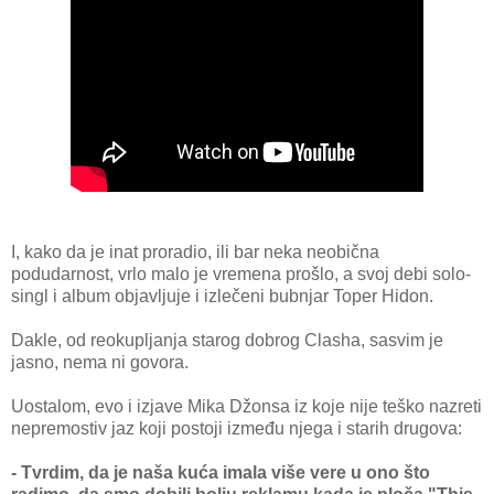
I, kako da je inat proradio, ili bar neka neobična
podudarnost, vrlo malo je vremena prošlo, a svoj debi solo-
singl i album objavljuje i izlečeni bubnjar Toper Hidon.
Dakle, od reokupljanja starog dobrog Clasha, sasvim je
jasno, nema ni govora.
Uostalom, evo i izjave Mika Džonsa iz koje nije teško nazreti
nepremostiv jaz koji postoji između njega i starih drugova:
- Tvrdim, da je naša kuća imala više vere u ono što