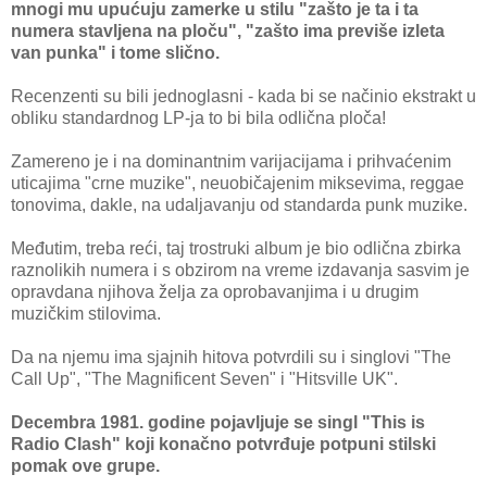
mnogi mu upućuju zamerke u stilu "zašto je ta i ta
numera stavljena na ploču", "zašto ima previše izleta
van punka" i tome slično.
Recenzenti su bili jednoglasni - kada bi se načinio ekstrakt u
obliku standardnog LP-ja to bi bila odlična ploča!
Zamereno je i na dominantnim varijacijama i prihvaćenim
uticajima "crne muzike", neuobičajenim miksevima, reggae
tonovima, dakle, na udaljavanju od standarda punk muzike.
Međutim, treba reći, taj trostruki album je bio odlična zbirka
raznolikih numera i s obzirom na vreme izdavanja sasvim je
opravdana njihova želja za oprobavanjima i u drugim
muzičkim stilovima.
Da na njemu ima sjajnih hitova potvrdili su i singlovi "The
Call Up", "The Magnificent Seven" i "Hitsville UK".
Decembra 1981. godine pojavljuje se singl "This is
Radio Clash" koji konačno potvrđuje potpuni stilski
pomak ove grupe.