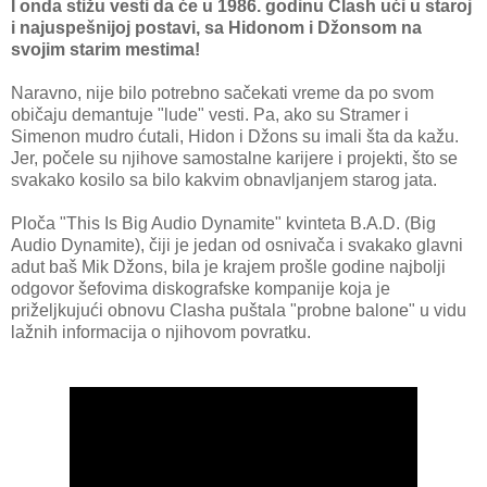
I onda stižu vesti da će u 1986. godinu Clash ući u staroj
i najuspešnijoj postavi, sa Hidonom i Džonsom na
svojim starim mestima!
Naravno, nije bilo potrebno sačekati vreme da po svom
običaju demantuje "lude" vesti. Pa, ako su Stramer i
Simenon mudro ćutali, Hidon i Džons su imali šta da kažu.
Jer, počele su njihove samostalne karijere i projekti, što se
svakako kosilo sa bilo kakvim obnavljanjem starog jata.
Ploča "This Is Big Audio Dynamite" kvinteta B.A.D. (Big
Audio Dynamite), čiji je jedan od osnivača i svakako glavni
adut baš Mik Džons, bila je krajem prošle godine najbolji
odgovor šefovima diskografske kompanije koja je
priželjkujući obnovu Clasha puštala "probne balone" u vidu
lažnih informacija o njihovom povratku.