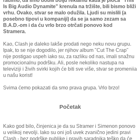
radimo, da smo dobili bolju reklamu kada je ploča "This
Is Big Audio Dynamite" krenula na tržište, bili bismo bliži
vrhu. Ovako, stvar se malo odužila. Ljudi su mislili (a
posebno tipovi u kompaniji) da se ja samo zezam sa
B.A.D.-om i da ću vrlo brzo otrčati ponovo kod
Stramera.
Kao, Clash je daleko lakše prodati nego neku novu grupu.
Ipak, to se nije dogodilo, jer njihov album "Cut The Crap"
nije postigao uspeh iako su, za razliku od nas, imali snažnu
promocionalnu podršku. Ali, posle nekoliko nastupa na
televiziji i živih svirki kojih će biti sve više, stvar se promeniia
u našu korist!
Svima ćemo pokazati da smo prava grupa. Vrlo brzo!
Početak
Kako god bilo, činjenica je da su Stramer i Simenon ponovo
u velikoj nevolji. Iako su oni još uvek zvanično jedini pravi
Clash - bez podrške publike i pravih saradnika teško da će