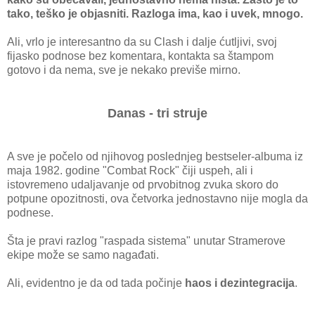
tako, teško je objasniti. Razloga ima, kao i uvek, mnogo.
Ali, vrlo je interesantno da su Clash i dalje ćutljivi, svoj
fijasko podnose bez komentara, kontakta sa štampom
gotovo i da nema, sve je nekako previše mirno.
Danas - tri struje
A sve je počelo od njihovog poslednjeg bestseler-albuma iz
maja 1982. godine "Combat Rock" čiji uspeh, ali i
istovremeno udaljavanje od prvobitnog zvuka skoro do
potpune opozitnosti, ova četvorka jednostavno nije mogla da
podnese.
Šta je pravi razlog "raspada sistema" unutar Stramerove
ekipe može se samo nagađati.
Ali, evidentno je da od tada počinje
haos i dezintegracija
.