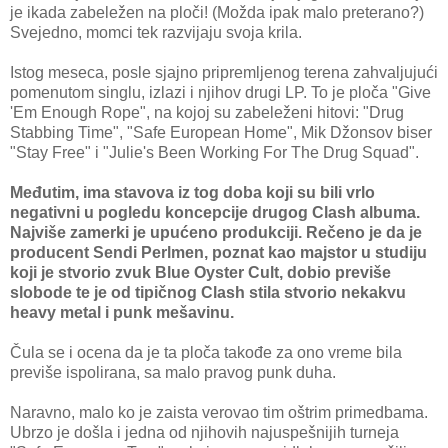
je ikada zabeležen na ploči! (Možda ipak malo preterano?)
Svejedno, momci tek razvijaju svoja krila.
Istog meseca, posle sjajno pripremljenog terena zahvaljujući
pomenutom singlu, izlazi i njihov drugi LP. To je ploča "Give
'Em Enough Rope", na kojoj su zabeleženi hitovi: "Drug
Stabbing Time", "Safe European Home", Mik Džonsov biser
"Stay Free" i "Julie's Been Working For The Drug Squad".
Međutim, ima stavova iz tog doba koji su bili vrlo
negativni u pogledu koncepcije drugog Clash albuma.
Najviše zamerki je upućeno produkciji. Rečeno je da je
producent Sendi Perlmen, poznat kao majstor u studiju
koji je stvorio zvuk Blue Oyster Cult, dobio previše
slobode te je od tipičnog Clash stila stvorio nekakvu
heavy metal i punk mešavinu.
Čula se i ocena da je ta ploča takođe za ono vreme bila
previše ispolirana, sa malo pravog punk duha.
Naravno, malo ko je zaista verovao tim oštrim primedbama.
Ubrzo je došla i jedna od njihovih najuspešnijih turneja