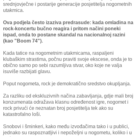
srednjovječne i postarije generacije posjetitelja nogometnih
utakmica.
Ova podjela često izaziva predrasude: kada omladina na
rock-koncertu bučno reagira i pritom načini poneki
ispad, onda to postane skandal na nacionalnoj razini
(kao "Boom 74").
Kada tatice na nogometnim utakmicama, raspaljeni
klubaškim strastima, počnu praviti svoje ekscese, onda je to
obično samo po sebi razumljiva stvar, oko koje ne valja
isuviše razbijati glavu.
Poput nogometa, rock je demokratično sredstvo okupljanja.
Za razliku od ekskluzivnih načina zabavljanja, gdje mali broj
konzumenata odražava klasnu određenost igre, nogomet i
rock privući će neznatan broj posjetitelja tek ako su
katastrofalno loši.
Snobovi i šminkeri, kako među izvođačima tako i u publici,
jednako su raspoznatljivi i nepoželjni u nogometu, koliko i u