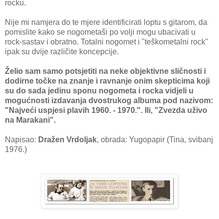
rocku.
Nije mi namjera do te mjere identificirati loptu s gitarom, da
pomislite kako se nogometaši po volji mogu ubacivati u
rock-sastav i obratno. Totalni nogomet i "teškometalni rock"
ipak su dvije različite koncepcije.
Želio sam samo potsjetiti na neke objektivne sličnosti i
dodirne točke na znanje i ravnanje onim skepticima koji
su do sada jedinu sponu nogometa i rocka vidjeli u
mogućnosti izdavanja dvostrukog albuma pod nazivom:
"Najveći uspjesi plavih 1960. - 1970.". Ili, "Zvezda uživo
na Marakani".
Napisao:
Dražen Vrdoljak
, obrada: Yugopapir (Tina, svibanj
1976.)