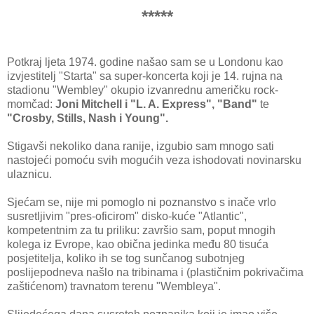
*****
Potkraj ljeta 1974. godine našao sam se u Londonu kao
izvjestitelj "Starta" sa super-koncerta koji je 14. rujna na
stadionu "Wembley" okupio izvanrednu američku rock-
momčad:
Joni Mitchell i "L. A. Express", "Band"
te
"Crosby, Stills, Nash i Young".
Stigavši nekoliko dana ranije, izgubio sam mnogo sati
nastojeći pomoću svih mogućih veza ishodovati novinarsku
ulaznicu.
Sjećam se, nije mi pomoglo ni poznanstvo s inače vrlo
susretljivim "pres-oficirom" disko-kuće "Atlantic",
kompetentnim za tu priliku: završio sam, poput mnogih
kolega iz Evrope, kao obična jedinka među 80 tisuća
posjetitelja, koliko ih se tog sunčanog subotnjeg
poslijepodneva našlo na tribinama i (plastičnim pokrivačima
zaštićenom) travnatom terenu "Wembleya".