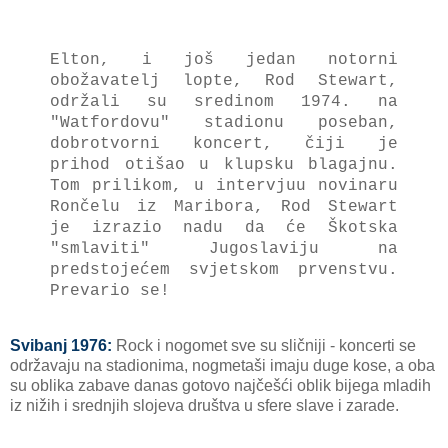
Elton, i još jedan notorni
obožavatelj lopte, Rod Stewart,
održali su sredinom 1974. na
"Watfordovu" stadionu poseban,
dobrotvorni koncert, čiji je
prihod otišao u klupsku blagajnu.
Tom prilikom, u intervjuu novinaru
Rončelu iz Maribora, Rod Stewart
je izrazio nadu da će Škotska
"smlaviti" Jugoslaviju na
predstojećem svjetskom prvenstvu.
Prevario se!
Svibanj 1976:
Rock i nogomet sve su sličniji - koncerti se
održavaju na stadionima, nogmetaši imaju duge kose, a oba
su oblika zabave danas gotovo najčešći oblik bijega mladih
iz nižih i srednjih slojeva društva u sfere slave i zarade.