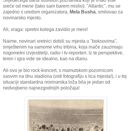
Slijedećega dana susretoh poznanika koji je imao više
sreće od mene (tako sam barem mislio): "Atlantic", mu se
zajedno s uredom organizatora,
Mela Busha
, smilovao za
novinarsko mjesto.
Ali, vraga: spretni kolega zavidio je meni!
Naime, novinari sretnici dobili su mjesta u "boksovima",
smještenim na samome vrhu tribina, koja inače zauzimaju
nogometni izvjestitelji, radio i tv-reporteri. Iz te perspektive,
teren i igra vide se idealno, kao na dlanu.
Ali ovo je bio rock-koncert, s mamutskom pozornicom
sasvim na dnu stadiona (vidi fotografiju s lica mjesta!), i u toj
situaciji standardna novinarska loža bila je jedan od
nedvojbeno najnezgodnijih položaja!