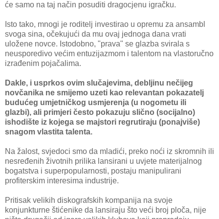
će samo na taj način posuditi dragocjenu igračku.
Isto tako, mnogi je roditelj investirao u opremu za ansambl
svoga sina, očekujući da mu ovaj jednoga dana vrati
uložene novce. Istodobno, "prava" se glazba svirala s
neusporedivo većim entuzijazmom i talentom na vlastoručno
izrađenim pojačalima.
Dakle, i usprkos ovim slučajevima, debljinu nečijeg
novčanika ne smijemo uzeti kao relevantan pokazatelj
budućeg umjetničkog usmjerenja (u nogometu ili
glazbi), ali primjeri često pokazuju slično (socijalno)
ishodište iz kojega se majstori regrutiraju (ponajviše)
snagom vlastita talenta.
Na žalost, svjedoci smo da mladići, preko noći iz skromnih ili
nesređenih životnih prilika lansirani u uvjete materijalnog
bogatstva i superpopularnosti, postaju manipulirani
profiterskim interesima industrije.
Pritisak velikih diskografskih kompanija na svoje
konjunkturne štićenike da lansiraju što veći broj ploča, nije