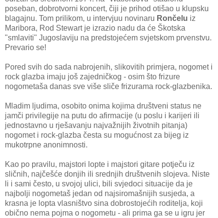
poseban, dobrotvorni koncert, čiji je prihod otišao u klupsku
blagajnu. Tom prilikom, u intervjuu novinaru
Rončelu
iz
Maribora, Rod Stewart je izrazio nadu da će Škotska
"smlaviti" Jugoslaviju na predstojećem svjetskom prvenstvu.
Prevario se!
Pored svih do sada nabrojenih, slikovitih primjera, nogomet i
rock glazba imaju još zajedničkog - osim što frizure
nogometaša danas sve više sliče frizurama rock-glazbenika.
Mladim ljudima, osobito onima kojima društveni status ne
jamči privilegije na putu do afirmacije (u poslu i karijeri ili
jednostavno u rješavanju najvažnijih životnih pitanja)
nogomet i rock-glazba česta su mogućnost za bijeg iz
mukotrpne anonimnosti.
Kao po pravilu, majstori lopte i majstori gitare potječu iz
sličnih, najčešće donjih ili srednjih društvenih slojeva. Niste
li i sami često, u svojoj ulici, bili svjedoci situacije da je
najbolji nogometaš jedan od najsiromašnijih susjeda, a
krasna je lopta vlasništvo sina dobrostojećih roditelja, koji
obično nema pojma o nogometu - ali prima ga se u igru jer