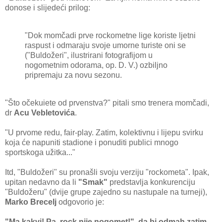
donose i slijedeći prilog:
"Dok momčadi prve rockometne lige koriste ljetni
raspust i odmaraju svoje umorne turiste oni se
("Buldožeri", ilustrirani fotografijom u
nogometnim odorama, op. D. V.) ozbiljno
pripremaju za novu sezonu.
"Što očekuiete od prvenstva?" pitali smo trenera momčadi,
dr
Acu Vebletovića
.
"U prvome redu, fair-play. Zatim, kolektivnu i lijepu svirku
koja će napuniti stadione i ponuditi publici mnogo
sportskoga užitka..."
Itd, "Buldožeri" su pronašli svoju verziju "rockometa". Ipak,
upitan nedavno da li
"Smak"
predstavlja konkurenciju
"Buldožeru" (dvije grupe zajedno su nastupale na turneji),
Marko Brecelj
odgovorio je:
"Ma kakvi! Pa, rock nije nogomet!", da bi odmah zatim