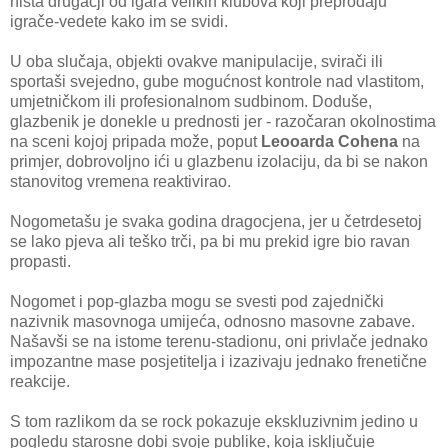
ništa drugačji od igara velikih klubova koji preprodaju
igrače-vedete kako im se svidi.
U oba slučaja, objekti ovakve manipulacije, svirači ili
sportaši svejedno, gube mogućnost kontrole nad vlastitom,
umjetničkom ili profesionalnom sudbinom. Doduše,
glazbenik je donekle u prednosti jer - razočaran okolnostima
na sceni kojoj pripada može, poput
Leooarda Cohena
na
primjer, dobrovoljno ići u glazbenu izolaciju, da bi se nakon
stanovitog vremena reaktivirao.
Nogometašu je svaka godina dragocjena, jer u četrdesetoj
se lako pjeva ali teško trči, pa bi mu prekid igre bio ravan
propasti.
Nogomet i pop-glazba mogu se svesti pod zajednički
nazivnik masovnoga umijeća, odnosno masovne zabave.
Našavši se na istome terenu-stadionu, oni privlače jednako
impozantne mase posjetitelja i izazivaju jednako frenetične
reakcije.
S tom razlikom da se rock pokazuje ekskluzivnim jedino u
pogledu starosne dobi svoje publike, koja isključuje