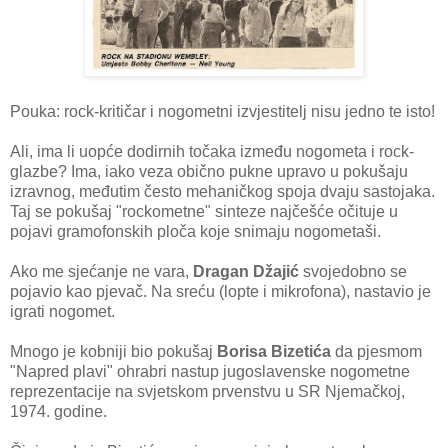
Pouka: rock-kritičar i nogometni izvjestitelj nisu jedno te isto!
Ali, ima li uopće dodirnih točaka između nogometa i rock-
glazbe? Ima, iako veza obično pukne upravo u pokušaju
izravnog, međutim često mehaničkog spoja dvaju sastojaka.
Taj se pokušaj "rockometne" sinteze najčešće očituje u
pojavi gramofonskih ploča koje snimaju nogometaši.
Ako me sjećanje ne vara,
Dragan Džajić
svojedobno se
pojavio kao pjevač. Na sreću (lopte i mikrofona), nastavio je
igrati nogomet.
Mnogo je kobniji bio pokušaj
Borisa Bizetića
da pjesmom
"Napred plavi" ohrabri nastup jugoslavenske nogometne
reprezentacije na svjetskom prvenstvu u SR Njemačkoj,
1974. godine.