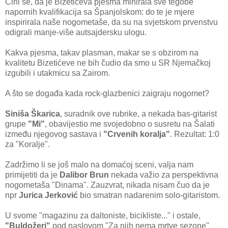
Čini se, da je Bizetićeva pjesma minirala sve tegobe
napornih kvalifikacija sa Španjolskom: do te je mjere
inspirirala naše nogometaše, da su na svjetskom prvenstvu
odigrali manje-više autsajdersku ulogu.
Kakva pjesma, takav plasman, makar se s obzirom na
kvalitetu Bizetićeve ne bih čudio da smo u SR Njemačkoj
izgubili i utakmicu sa Zairom.
A što se događa kada rock-glazbenici zaigraju nogomet?
Siniša Škarica
, suradnik ove rubrike, a nekada bas-gitarist
grupe
"Mi"
, obavijestio me svojedobno o susretu na Šalati
između njegovog sastava i
"Crvenih koralja"
. Rezultat: 1:0
za "Koralje".
Zadržimo li se još malo na domaćoj sceni, valja nam
primijetiti da je
Dalibor Brun
nekada važio za perspektivna
nogometaša "Dinama". Zauzvrat, nikada nisam čuo da je
npr
Jurica Jerković
bio smatran nadarenim solo-gitaristom.
U svome "magazinu za daltoniste, bicikliste..." i ostale,
"Buldožeri"
pod naslovom "Za njih nema mrtve sezone"