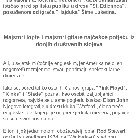
istrčao pred splitsku publiku u dresu "St. Ettiennea",
posuđenom od igrača "Hajduka" Šime Luketina.
Majstori lopte i majstori gitare najčešće potječu iz
donjih društvenih slojeva
Ali, u svjetskim (točnije engleskim, jer Amerika ne cijeni
nogomet!) razmjerima, stvari poprimaju spektakularne
dimenzije.
Iako su, pored toliko ostalih, članovi grupa
"Pink Floyd",
"Kinks" i "Slade"
poznati kao osobiti zaljubljenici
nogometa, najviše se u tome pogledu istakao
Elton John
.
Njegove fotografije u dresu kluba "Watford", člana treće
engleske lige, kojega je on predsjednik i mecena, pojavile
su se u svim novinama.
Elton, i još jedan notorni obožavatelj lopte,
Rod Stewart
,
održali su sredinom 1974. na "Watfordovu" stadionu