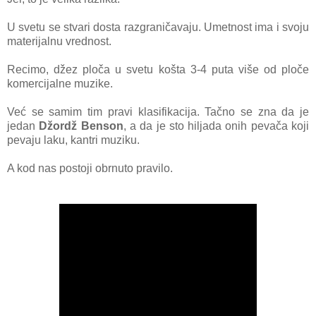
U svetu se stvari dosta razgraničavaju. Umetnost ima i svoju
materijalnu vrednost.
Recimo, džez ploča u svetu košta 3-4 puta više od ploče
komercijalne muzike.
Već se samim tim pravi klasifikacija. Tačno se zna da je
jedan
Džordž Benson
, a da je sto hiljada onih pevača koji
pevaju laku, kantri muziku.
A kod nas postoji obrnuto pravilo.