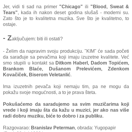
Jer, vidi ti sad na primer
"Chicago"
ili
"Blood, Sweat &
Tears"
, kada ih nakon deset godina slušaš - moderni su.
Zato što je to kvalitetna muzika. Sve što je kvalitetno, to
ostaje.
- Z
aključujem: biti ili ostati?
- Želim da napravim svoju produkciju. "KIM" će sada početi
da sarađuje sa pevačima koji imaju izuzetne kvalitete. Već
smo stupili u kontakt sa
Ditkom Haberl, Dadom Topićem,
Brankom Blaće, Dušanom Prelevićem, Zdenkom
Kovačiček, Biserom Veletanlić
.
Ima izuzetnih pevača koji nemaju tim, pa ne mogu da
pokažu svoje mogućnosti, a to je prava šteta.
Pokušaćemo da saradujemo sa svim muzičarima koji
vrede i koji imaju šta da kažu u muzici, jer ako nas više
radi dobru muziku, biće to dobro i za publiku.
Razgovarao:
Branislav Peterman
, obrada: Yugopapir