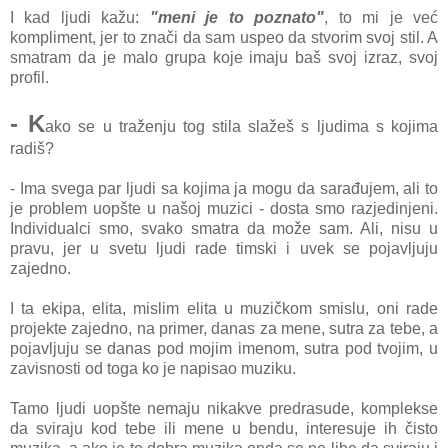
I kad ljudi kažu:
"meni je to poznato"
, to mi je već
kompliment, jer to znači da sam uspeo da stvorim svoj stil. A
smatram da je malo grupa koje imaju baš svoj izraz, svoj
profil.
- K
ako se u traženju tog stila slažeš s ljudima s kojima
radiš?
- Ima svega par ljudi sa kojima ja mogu da sarađujem, ali to
je problem uopšte u našoj muzici - dosta smo razjedinjeni.
Individualci smo, svako smatra da može sam. Ali, nisu u
pravu, jer u svetu ljudi rade timski i uvek se pojavljuju
zajedno.
I ta ekipa, elita, mislim elita u muzičkom smislu, oni rade
projekte zajedno, na primer, danas za mene, sutra za tebe, a
pojavljuju se danas pod mojim imenom, sutra pod tvojim, u
zavisnosti od toga ko je napisao muziku.
Tamo ljudi uopšte nemaju nikakve predrasude, komplekse
da sviraju kod tebe ili mene u bendu, interesuje ih čisto