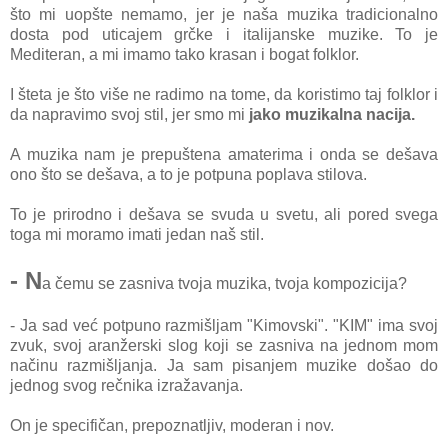
što mi uopšte nemamo, jer je naša muzika tradicionalno
dosta pod uticajem grčke i italijanske muzike. To je
Mediteran, a mi imamo tako krasan i bogat folklor.
I šteta je što više ne radimo na tome, da koristimo taj folklor i
da napravimo svoj stil, jer smo mi
jako muzikalna nacija.
A muzika nam je prepuštena amaterima i onda se dešava
ono što se dešava, a to je potpuna poplava stilova.
To je prirodno i dešava se svuda u svetu, ali pored svega
toga mi moramo imati jedan naš stil.
- N
a čemu se zasniva tvoja muzika, tvoja kompozicija?
- Ja sad već potpuno razmišljam "Kimovski". "KIM" ima svoj
zvuk, svoj aranžerski slog koji se zasniva na jednom mom
načinu razmišljanja. Ja sam pisanjem muzike došao do
jednog svog rečnika izražavanja.
On je specifičan, prepoznatljiv, moderan i nov.