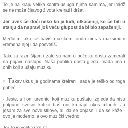
To je na kraju velika kontra-usluga njima samima, jer imidž
se ne može čitavog života kreirati i držati.
Jer uvek će doći neko ko je luđi, otkačeniji, ko će biti u
stanju da napravi još veću glupost da bi bio zapaženiji.
Međutim, ako se baviš muzikom, onda moraš maksimum
vremena njoj i da posvetiš.
Tako ja razmišljam i zato su nam u početku dosta zamerali
na pojavi, nastupu. Naša publika dosta gleda, mada ima i
onih koji slušaju muziku.
- T
akav ukus je godinama kreiran i sada je teško od toga
pobeći.
- Jeste, a i oni urednici koji muziku puštaju izgleda da nisu
potpuno svesni koliko baš oni kreiraju ukus mladih. Ja
jesam za sve nove stilove, ali da se objasni i da se kaže -
ovo je moderno, a ovo muzički vredno.
Jer, to je velika razlika.