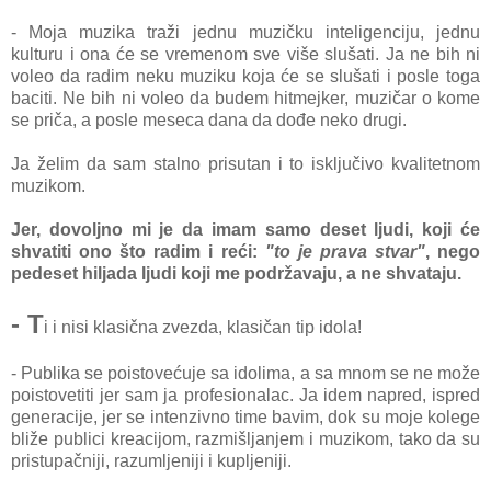
- Moja muzika traži jednu muzičku inteligenciju, jednu
kulturu i ona će se vremenom sve više slušati. Ja ne bih ni
voleo da radim neku muziku koja će se slušati i posle toga
baciti. Ne bih ni voleo da budem hitmejker, muzičar o kome
se priča, a posle meseca dana da dođe neko drugi.
Ja želim da sam stalno prisutan i to isključivo kvalitetnom
muzikom.
Jer, dovoljno mi je da imam samo deset ljudi, koji će
shvatiti ono što radim i reći:
"to je prava stvar"
, nego
pedeset hiljada ljudi koji me podržavaju, a ne shvataju.
- T
i i nisi klasična zvezda, klasičan tip idola!
- Publika se poistovećuje sa idolima, a sa mnom se ne može
poistovetiti jer sam ja profesionalac. Ja idem napred, ispred
generacije, jer se intenzivno time bavim, dok su moje kolege
bliže publici kreacijom, razmišljanjem i muzikom, tako da su
pristupačniji, razumljeniji i kupljeniji.