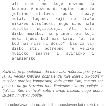
ali samo one koje možemo da
kupimo. A možemo da kupimo samo te
jeftine stilove, punk, heavy
metal, lagane, koji ne traže
nikakvu stručnost, nego samo malo
muzičkih egzibicija. Ali, stil
disko muzike, na primer, za koji
neki ljudi kod nas kažu: "a, to
kod nas nije ni došlo", baš za taj
disko stil potrebno je veliko
muzičko znanje i sviračko i
aranžersko
Kažu da je prepotentan, da mu svaka rečenica počinje sa -
ja, ali većina kritičara priznaje da Kire Mitrev, 33-godišnji
muzičar, aranžer, kompozitor, vođa grupe Kim, stvarno zna
posao i da ga izuzetno radi. Rečenice stvarno počinje sa
"ja", ali Kire ne hvali sebe i svoju muziku, nego dobru,
izuzetnu muziku uopšte.
- Ja pokušavam da pravim stil u jugoslovenskoj muzici, ono