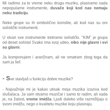
Mi radimo za to vreme neku drugu muziku, plasiramo sada
nepopularne instrumente,
duvače koji kod nas nemaju
neku tradiciju
.
Neke grupe su ih simbolično koristile, ali kod nas su oni
solistički instrumenti.
U stvari sve instrumente tretiramo solistički. "KIM" je grupa
od deset solista! Svako ima svoj udeo,
niko nije glavni i svi
su glavni
.
Ja komponujem i aranžiram, ali ne smatram zbog toga da
sam ja šef.
- S
ve stavljaš u funkciju dobre muzike?
- Najvažnije mi je kakav utisak moja muzika izaziva kod
slušalaca. Ja sam stvarno muzičar i samo to radim, ali sada
je, na žalost,
vreme imidža
. Ljudi daleko više razmišljaju o
svom imidžu, nego o kvalitetu muzike koju plasiraju.