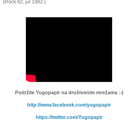
(Rock 82, jul 1982.)
Podržite Yugopapir
na društvenim mrežama :-)
http://www.facebook.com/yugopapir
https://twitter.com/Yugopapir