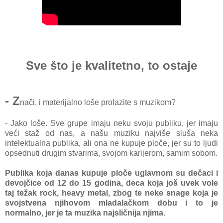
Sve što je kvalitetno, to ostaje
- Z
nači, i materijalno loše prolazite s muzikom?
- Jako loše. Sve grupe imaju neku svoju publiku, jer imaju
veći staž od nas, a našu muziku najviše sluša neka
intelektualna publika, ali ona ne kupuje ploče, jer su to ljudi
opsednuti drugim stvarima, svojom karijerom, samim sobom.
Publika koja danas kupuje ploče uglavnom su dečaci i
devojčice od 12 do 15 godina, deca koja još uvek vole
taj težak rock, heavy metal, zbog te neke snage koja je
svojstvena njihovom mladalačkom dobu i to je
normalno, jer je ta muzika najsličnija njima.