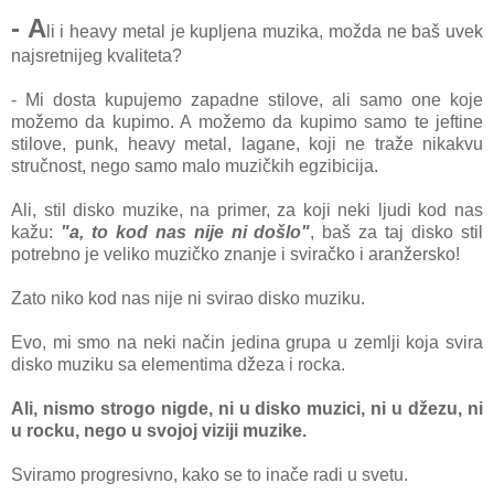
- A
li i heavy metal je kupljena muzika, možda ne baš uvek
najsretnijeg kvaliteta?
- Mi dosta kupujemo zapadne stilove, ali samo one koje
možemo da kupimo. A možemo da kupimo samo te jeftine
stilove, punk, heavy metal, lagane, koji ne traže nikakvu
stručnost, nego samo malo muzičkih egzibicija.
Ali, stil disko muzike, na primer, za koji neki ljudi kod nas
kažu:
"a, to kod nas nije ni došlo"
, baš za taj disko stil
potrebno je veliko muzičko znanje i sviračko i aranžersko!
Zato niko kod nas nije ni svirao disko muziku.
Evo, mi smo na neki način jedina grupa u zemlji koja svira
disko muziku sa elementima džeza i rocka.
Ali, nismo strogo nigde, ni u disko muzici, ni u džezu, ni
u rocku, nego u svojoj viziji muzike.
Sviramo progresivno, kako se to inače radi u svetu.