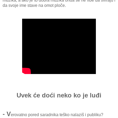
muzika, a ako je to dobra muzika onda se ne libe da sviraju i
da svoje ime stave na omot ploče.
Uvek će doći neko ko je luđi
- V
erovatno pored saradnika teško nalaziš i publiku?