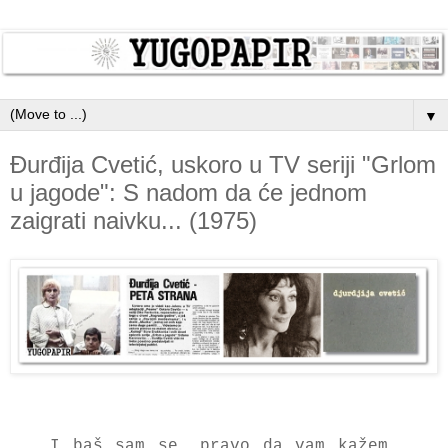
▼
Đurđija Cvetić, uskoro u TV seriji "Grlom
u jagode": S nadom da će jednom
zaigrati naivku... (1975)
I baš sam se, pravo da vam kažem,