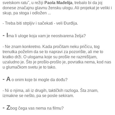
svetskom ratu", u režiji
Paola Mađelija
, trebalo bi da joj
donese značajnu glavnu žensku ulogu. Ali projekat je veliki i
skup, pa stoga i odložen ...
- Treba biti strpljiv i sačekati - veli Đurđija.
- I
ma li uloge koja vam je neostvarena želja?
- Ne znam konkretno. Kada pročitam neku pričicu, tog
trenutka poželim da se to napravi za pozorište, ali me to
kratko drži. O ulogama koje su prošle ne razmišljam,
uzaludno je. Što je prošlo-prošlo je, povratka nema, kod nas
u glumačkom svetu je to tako.
- A
o onim koje bi mogle da dođu?
- Ni o njima, ali iz drugih, taktičkih razloga. Šta znam,
izmakne se nešto, pa se posle sekiram.
- Z
bog čega vas nema na filmu?