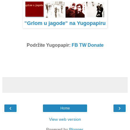
"Grlom u jagode" na Yugopapiru
Podržite Yugopapir:
FB
TW
Donate
‹
›
Home
View web version
Powered by
Blogger
.