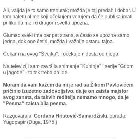
Ali, valjda je to samo trenutak; možda je taj predah i dobar. U
tom naletu plime koji očekujem verujem da će publika imati
priliku da me i u drugom svetlu upozna.
Glumac svaki ima bar pet strana, a često se upozna samo
jedna, dok one četiri, možda i važnije ostanu tajna.
Čekam na ovog "Švejka", i očekujem dosta od njega.
Na televiziji sam završila snimanje "Kuhinje" i serije "Grlom
u jagode" - to tek treba da ide.
Moram da vam kažem da mi je rad sa Žikom Pavlovićem
pričinio izuzetno zadovoljstvo, da je on zaista majstor
svog zanata, da takvih reditelja nemamo mnogo, da je
"Pesma" zaista bila pesma.
Razgovarala:
Gordana Hristović-Samardžiski
, obrada:
Yugopapir (Duga, 1975.)