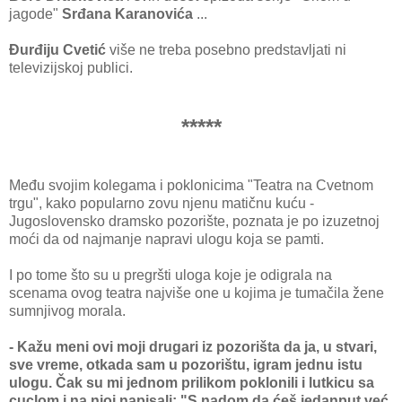
jagode"
Srđana Karanovića
...
Đurđiju Cvetić
više ne treba posebno predstavljati ni
televizijskoj publici.
*****
Među svojim kolegama i poklonicima "Teatra na Cvetnom
trgu", kako popularno zovu njenu matičnu kuću -
Jugoslovensko dramsko pozorište, poznata je po izuzetnoj
moći da od najmanje napravi ulogu koja se pamti.
I po tome što su u pregršti uloga koje je odigrala na
scenama ovog teatra najviše one u kojima je tumačila žene
sumnjivog morala.
- Kažu meni ovi moji drugari iz pozorišta da ja, u stvari,
sve vreme, otkada sam u pozorištu, igram jednu istu
ulogu. Čak su mi jednom prilikom poklonili i lutkicu sa
cuclom i na njoj napisali: "S nadom da ćeš jedanput već