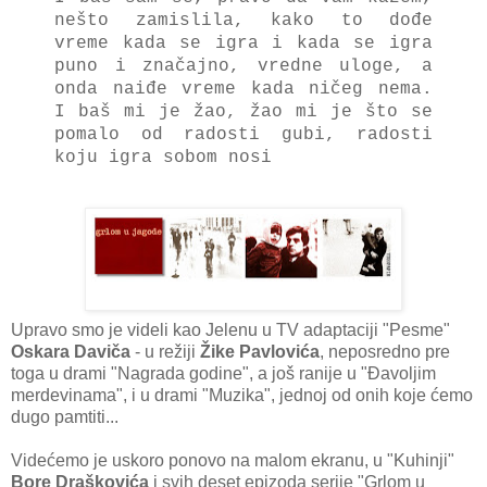
nešto zamislila, kako to dođe
vreme kada se igra i kada se igra
puno i značajno, vredne uloge, a
onda naiđe vreme kada ničeg nema.
I baš mi je žao, žao mi je što se
pomalo od radosti gubi, radosti
koju igra sobom nosi
Upravo smo je videli kao Jelenu u TV adaptaciji "Pesme"
Oskara Daviča
- u režiji
Žike Pavlovića
, neposredno pre
toga u drami "Nagrada godine", a još ranije u "Đavoljim
merdevinama", i u drami "Muzika", jednoj od onih koje ćemo
dugo pamtiti...
Videćemo je uskoro ponovo na malom ekranu, u "Kuhinji"
Bore Draškovića
i svih deset epizoda serije "Grlom u