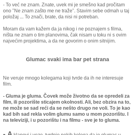
- To već ne znam. Znate, uvek mi je smešno kad pročitam
ono "Ne znam zašto me ne traže". Stavim sebe odmah u taj
položaj ... To znači, brate, da nisi ni potreban.
Moram da vam kažem da ja nikog i ne poznajem s filma,
ništa ne znam o tim planovima, čak nisam u toku ni s ovim
najvećim projektima, a da ne govorim o onim sitnijim.
Glumac svaki ima bar pet strana
Ne veruje mnogo kolegama koji tvrde da ih ne interesuje
film.
- Gluma je gluma. Čovek može životno da se opredeli za
film, ili pozorište sticajem okolnosti. Ali, bez obzira na to,
ne može se sad reći da se nešto drugo ne voli. To je kao
kad bih sad rekla volim glumu samo u mom pozorištu. I
na televiziji, i u pozorištu i na filmu - sve je to gluma.
- A
klanovi i veze, tvrdnje nekih kolega da je glumac u