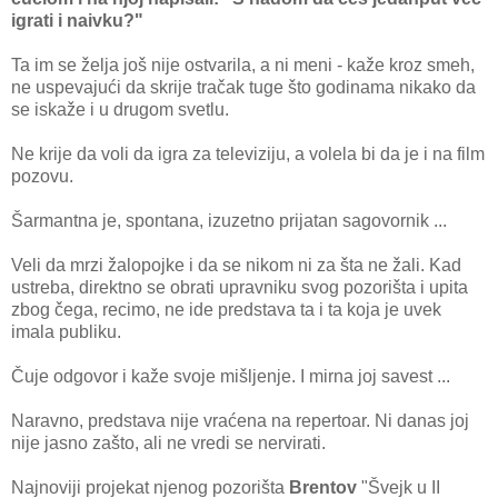
igrati i naivku?"
Ta im se želja još nije ostvarila, a ni meni - kaže kroz smeh,
ne uspevajući da skrije tračak tuge što godinama nikako da
se iskaže i u drugom svetlu.
Ne krije da voli da igra za televiziju, a volela bi da je i na film
pozovu.
Šarmantna je, spontana, izuzetno prijatan sagovornik ...
Veli da mrzi žalopojke i da se nikom ni za šta ne žali. Kad
ustreba, direktno se obrati upravniku svog pozorišta i upita
zbog čega, recimo, ne ide predstava ta i ta koja je uvek
imala publiku.
Čuje odgovor i kaže svoje mišljenje. I mirna joj savest ...
Naravno, predstava nije vraćena na repertoar. Ni danas joj
nije jasno zašto, ali ne vredi se nervirati.
Najnoviji projekat njenog pozorišta
Brentov
"Švejk u II