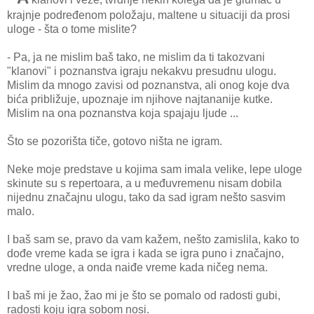
krajnje podređenom položaju, maltene u situaciji da prosi
uloge - šta o tome mislite?
- Pa, ja ne mislim baš tako, ne mislim da ti takozvani
"klanovi" i poznanstva igraju nekakvu presudnu ulogu.
Mislim da mnogo zavisi od poznanstva, ali onog koje dva
bića približuje, upoznaje im njihove najtananije kutke.
Mislim na ona poznanstva koja spajaju ljude ...
Što se pozorišta tiče, gotovo ništa ne igram.
Neke moje predstave u kojima sam imala velike, lepe uloge
skinute su s repertoara, a u međuvremenu nisam dobila
nijednu značajnu ulogu, tako da sad igram nešto sasvim
malo.
I baš sam se, pravo da vam kažem, nešto zamislila, kako to
dođe vreme kada se igra i kada se igra puno i značajno,
vredne uloge, a onda naiđe vreme kada ničeg nema.
I baš mi je žao, žao mi je što se pomalo od radosti gubi,
radosti koju igra sobom nosi.