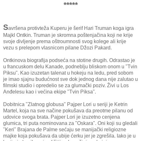
*****
S
avršena protivteža Kuperu je šerif Hari Truman koga igra
Majkl Ontkin. Truman je skromna poštenjačina koji ne krije
svoje divljenje prema oštroumnosti svog kolege ali krije
vezu s prelepom vlasnicom pilane Džozi Pakard.
Ontkinova biografija podseća na stotine drugih. Odrastao je
u francuskom delu Kanade, podneblju bliskom onom u "Tvin
Piksu". Kao izuzetan talenat u hokeju na ledu, pred sobom
je imao sjajnu budućnost sve dok jednog dana nije zalutao u
filmski studio i opredelio se za glumački poziv. Živi u Los
Anđelesu kao i većina ekipe "Tvin Piksa".
Dobitnica "Zlatnog globusa" Pajper Lori u seriji je Ketrin
Martel, koja na sve načine pokušava da preotme pilanu od
udovice svoga brata. Pajper Lori je izuzetno cenjena
glumica, tri puta nominovana za "Oskara". Oni koji su gledali
"Keri" Brajana de Palme sećaju se manijački religiozne
majke koja pokušava da ubije ćerku jer je zgrešila. Iako je u