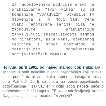
Za jugoslovensko područje prava na
prikazivanje "Tvin Piksa" su od
kompanije "Vorldvižn" otkupile TV
Slovenija i TV Novi Sad. Cena
ovako renomirane serije bila je
začuđujuće prihvatljiva
zahvaljujući susretljivosti jednog
od direktora, Bila Peka, oženjenog
Čehinjom i stoga upoznatog s
materijalnim mogućnostima
socijalističkih zemalja
Holivud, april 1991, od našeg stalnog dopisnika:
Da li
spadate u onih nekoliko hiljada najistrajnijih koji ostaju i
posle ponoći da bi videli kako napreduje istraga o ubistvu
Lore Palmer? Da li se ujutru na poslu pojavljujete s
podočnjacima i zakrvavljenih očiju zbog napete priče o
dobroćudnom šerifu i agentu FBI koga oduševljavaju krofne,
Daglasove jele i severnoamerički zečevi?