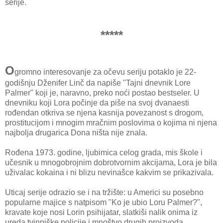
serije.
*****
O
gromno interesovanje za očevu seriju potaklo je 22-
godišnju Dženifer Linč da napiše "Tajni dnevnik Lore
Palmer" koji je, naravno, preko noći postao bestseler. U
dnevniku koji Lora počinje da piše na svoj dvanaesti
rođendan otkriva se njena kasnija povezanost s drogom,
prostitucijom i mnogim mračnim poslovima o kojima ni njena
najbolja drugarica Dona ništa nije znala.
Rođena 1973. godine, ljubimica celog grada, mis škole i
učesnik u mnogobrojnim dobrotvornim akcijama, Lora je bila
uživalac kokaina i ni blizu nevinašce kakvim se prikazivala.
Uticaj serije odrazio se i na tržište: u Americi su posebno
popularne majice s natpisom "Ko je ubio Loru Palmer?",
kravate koje nosi Lorin psihijatar, slatkiši nalik onima iz
ureda tvinpiške policije i mnoštvo drugih proizvoda