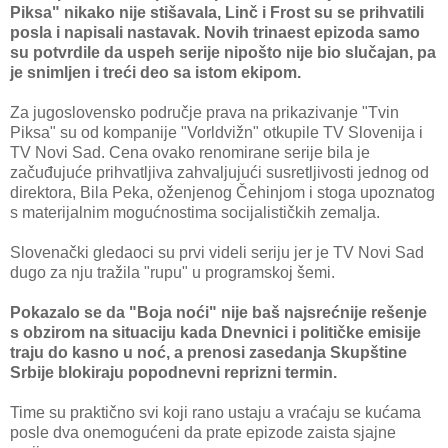
Piksa" nikako nije stišavala, Linč i Frost su se prihvatili
posla i napisali nastavak. Novih trinaest epizoda samo
su potvrdile da uspeh serije nipošto nije bio slučajan, pa
je snimljen i treći deo sa istom ekipom.
Za jugoslovensko područje prava na prikazivanje "Tvin
Piksa" su od kompanije "Vorldvižn" otkupile TV Slovenija i
TV Novi Sad. Cena ovako renomirane serije bila je
začuđujuće prihvatljiva zahvaljujući susretljivosti jednog od
direktora, Bila Peka, oženjenog Čehinjom i stoga upoznatog
s materijalnim mogućnostima socijalističkih zemalja.
Slovenački gledaoci su prvi videli seriju jer je TV Novi Sad
dugo za nju tražila "rupu" u programskoj šemi.
Pokazalo se da "Boja noći" nije baš najsrećnije rešenje
s obzirom na situaciju kada Dnevnici i političke emisije
traju do kasno u noć, a prenosi zasedanja Skupštine
Srbije blokiraju popodnevni reprizni termin.
Time su praktično svi koji rano ustaju a vraćaju se kućama
posle dva onemogućeni da prate epizode zaista sjajne