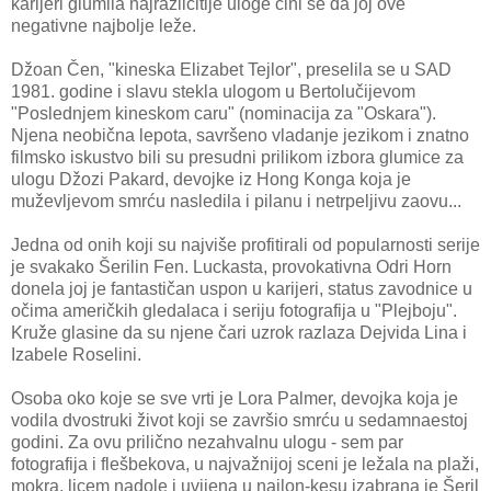
karijeri glumila najrazličitije uloge čini se da joj ove
negativne najbolje leže.
Džoan Čen, "kineska Elizabet Tejlor", preselila se u SAD
1981. godine i slavu stekla ulogom u Bertolučijevom
"Poslednjem kineskom caru" (nominacija za "Oskara").
Njena neobična lepota, savršeno vladanje jezikom i znatno
filmsko iskustvo bili su presudni prilikom izbora glumice za
ulogu Džozi Pakard, devojke iz Hong Konga koja je
muževljevom smrću nasledila i pilanu i netrpeljivu zaovu...
Jedna od onih koji su najviše profitirali od popularnosti serije
je svakako Šerilin Fen. Luckasta, provokativna Odri Horn
donela joj je fantastičan uspon u karijeri, status zavodnice u
očima američkih gledalaca i seriju fotografija u "Plejboju".
Kruže glasine da su njene čari uzrok razlaza Dejvida Lina i
Izabele Roselini.
Osoba oko koje se sve vrti je Lora Palmer, devojka koja je
vodila dvostruki život koji se završio smrću u sedamnaestoj
godini. Za ovu prilično nezahvalnu ulogu - sem par
fotografija i flešbekova, u najvažnijoj sceni je ležala na plaži,
mokra, licem nadole i uvijena u najlon-kesu izabrana je Šeril