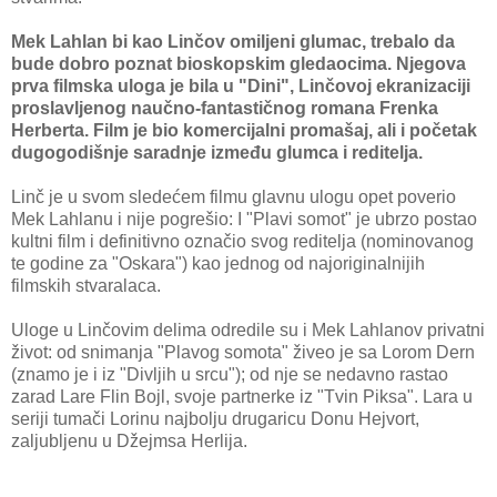
Mek Lahlan bi kao Linčov omiljeni glumac, trebalo da
bude dobro poznat bioskopskim gledaocima. Njegova
prva filmska uloga je bila u "Dini", Linčovoj ekranizaciji
proslavljenog naučno-fantastičnog romana Frenka
Herberta. Film je bio komercijalni promašaj, ali i početak
dugogodišnje saradnje između glumca i reditelja.
Linč je u svom sledećem filmu glavnu ulogu opet poverio
Mek Lahlanu i nije pogrešio: I "Plavi somot" je ubrzo postao
kultni film i definitivno označio svog reditelja (nominovanog
te godine za "Oskara") kao jednog od najoriginalnijih
filmskih stvaralaca.
Uloge u Linčovim delima odredile su i Mek Lahlanov privatni
život: od snimanja "Plavog somota" živeo je sa Lorom Dern
(znamo je i iz "Divljih u srcu"); od nje se nedavno rastao
zarad Lare Flin Bojl, svoje partnerke iz "Tvin Piksa". Lara u
seriji tumači Lorinu najbolju drugaricu Donu Hejvort,
zaljubljenu u Džejmsa Herlija.