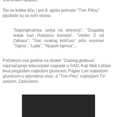
Što se kritike tiče, i pre 8. aprila pohvale "Tvin Piksu"
pljuštale su sa svih strana.
"Najoriginalnija serija na televiziji", "Događaj
redak kao Halejeva kometa", "Veliko Z od
Zabava", "San svakog kritičara" pišu novinari
"Tajma", "Lajfa", "Njujork tajmsa"...
Početkom ove godine na dodeli "Zlatnog globusa",
najznačajnije televizijske nagrade u SAD, Kajl Mek Lahlan
biva proglašen najboljim glumcem, Pajper Lori najboljom
glumicom u epizodnoj ulozi, a "Tvin Piks" najboljom TV-
serijom. Zasluženo.