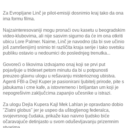
Za Evropljane Linč je pilot-emisiji dosnimio kraj tako da ona
ima formu filma.
Najzainteresovaniji mogu pronaći ovu kasetu u beogradskim
video-klubovima, ali nije sasvim sigurno da će im ona otkriti
ubicu Lore Palmer. Naime, Linč je navodno (da bi sve učinio
još zamršenijim) snimio tri različita kraja serije i tako svetsku
publiku ostavio u nedoumici do poslednjeg trenutka...
Govoreći o likovima izdvajamo onaj koji se prvi put
pojavljuje u trideset petom minutu da bi u potpunosti
preuzeo glavnu ulogu u rešavanju misterioznog ubistva.
Agenti FBI-a Dejl Kuper je pasionirani ljubitelj prirode, pite s
jabukama i crne kafe, a istovremeno i briljantan um koji je
nepogrešivim zaključcima zapanjio učesnike u istrazi.
Za ulogu Dejla Kupera Kajl Mek Lahlan je opravdano dobio
"Zlatni globus" jer je uspeo da uštogljenog federalca,
svojevrsnog čudaka, prikaže kao naivno ljudsko biće
očaravajuće detinjasto u svom oduševljavanju prizemnim
stvarima.