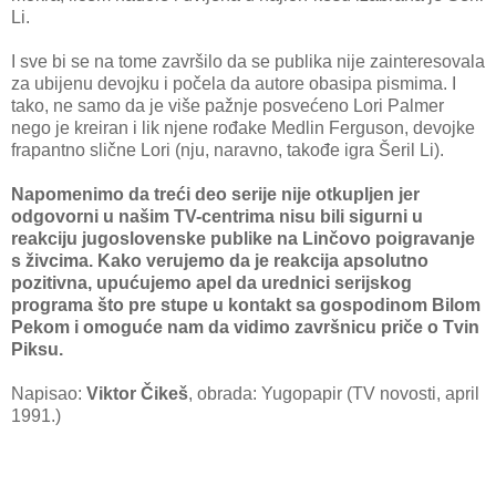
Li.
I sve bi se na tome završilo da se publika nije zainteresovala
za ubijenu devojku i počela da autore obasipa pismima. I
tako, ne samo da je više pažnje posvećeno Lori Palmer
nego je kreiran i lik njene rođake Medlin Ferguson, devojke
frapantno slične Lori (nju, naravno, takođe igra Šeril Li).
Napomenimo da treći deo serije nije otkupljen jer
odgovorni u našim TV-centrima nisu bili sigurni u
reakciju jugoslovenske publike na Linčovo poigravanje
s živcima. Kako verujemo da je reakcija apsolutno
pozitivna, upućujemo apel da urednici serijskog
programa što pre stupe u kontakt sa gospodinom Bilom
Pekom i omoguće nam da vidimo završnicu priče o Tvin
Piksu.
Napisao:
Viktor Čikeš
, obrada: Yugopapir (TV novosti, april
1991.)