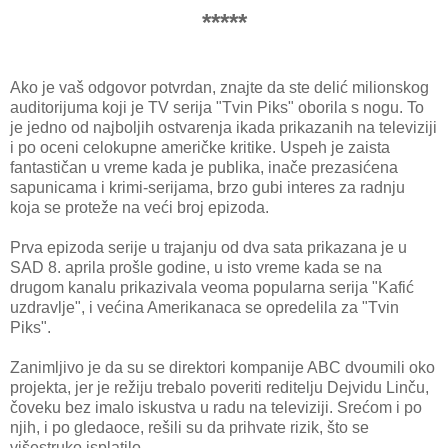
*****
Ako je vaš odgovor potvrdan, znajte da ste delić milionskog
auditorijuma koji je TV serija "Tvin Piks" oborila s nogu. To
je jedno od najboljih ostvarenja ikada prikazanih na televiziji
i po oceni celokupne američke kritike. Uspeh je zaista
fantastičan u vreme kada je publika, inače prezasićena
sapunicama i krimi-serijama, brzo gubi interes za radnju
koja se proteže na veći broj epizoda.
Prva epizoda serije u trajanju od dva sata prikazana je u
SAD 8. aprila prošle godine, u isto vreme kada se na
drugom kanalu prikazivala veoma popularna serija "Kafić
uzdravlje", i većina Amerikanaca se opredelila za "Tvin
Piks".
Zanimljivo je da su se direktori kompanije ABC dvoumili oko
projekta, jer je režiju trebalo poveriti reditelju Dejvidu Linču,
čoveku bez imalo iskustva u radu na televiziji. Srećom i po
njih, i po gledaoce, rešili su da prihvate rizik, što se
višestruko isplatilo.