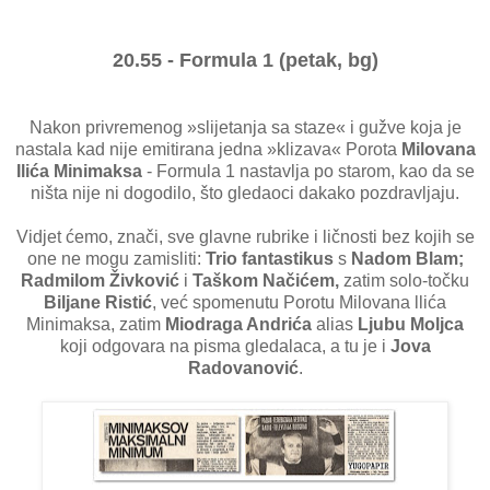
20.55 - Formula 1 (petak, bg)
Nakon privremenog »slijetanja sa staze« i gužve koja je
nastala kad nije emitirana jedna »klizava« Porota
Milovana
Ilića Minimaksa
- Formula 1 nastavlja po starom, kao da se
ništa nije ni dogodilo, što gledaoci dakako pozdravljaju.
Vidjet ćemo, znači, sve glavne rubrike i ličnosti bez kojih se
one ne mogu zamisliti:
Trio fantastikus
s
Nadom Blam;
Radmilom Živković
i
Taškom Načićem,
zatim solo-točku
Biljane Ristić
, već spomenutu Porotu Milovana llića
Minimaksa, zatim
Miodraga Andrića
alias
Ljubu Moljca
koji odgovara na pisma gledalaca, a tu je i
Jova
Radovanović
.