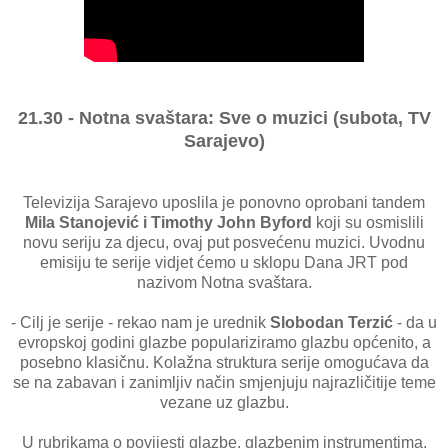
21.30 - Notna svaštara: Sve o muzici (subota, TV
Sarajevo)
Televizija Sarajevo uposlila je ponovno oprobani tandem
Mila Stanojević i Timothy John Byford
koji su osmislili
novu seriju za djecu, ovaj put posvećenu muzici. Uvodnu
emisiju te serije vidjet ćemo u sklopu Dana JRT pod
nazivom Notna svaštara.
- Cilj je serije - rekao nam je urednik
Slobodan Terzić
- da u
evropskoj godini glazbe populariziramo glazbu općenito, a
posebno klasičnu. Kolažna struktura serije omogućava da
se na zabavan i zanimljiv način smjenjuju najrazličitije teme
vezane uz glazbu.
U rubrikama o povijesti glazbe, glazbenim instrumentima,