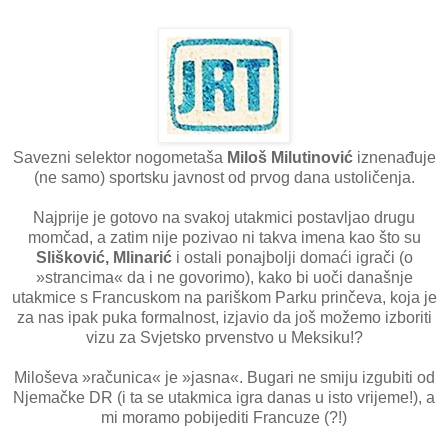
Savezni selektor nogometaša
Miloš Milutinović
iznenađuje
(ne samo) sportsku javnost od prvog dana ustoličenja.
Najprije je gotovo na svakoj utakmici postavljao drugu
momčad, a zatim nije pozivao ni takva imena kao što su
Slišković, Mlinarić
i ostali ponajbolji domaći igrači (o
»strancima« da i ne govorimo), kako bi uoči današnje
utakmice s Francuskom na pariškom Parku prinčeva, koja je
za nas ipak puka formalnost, izjavio da još možemo izboriti
vizu za Svjetsko prvenstvo u Meksiku!?
Miloševa »računica« je »jasna«. Bugari ne smiju izgubiti od
Njemačke DR (i ta se utakmica igra danas u isto vrijeme!), a
mi moramo pobijediti Francuze (?!)