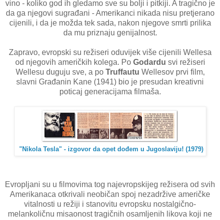
vino - koliko god ih gledamo sve su bolji i pitkiji. A tragično je
da ga njegovi sugrađani - Amerikanci nikada nisu pretjerano
cijenili, i da je možda tek sada, nakon njegove smrti prilika
da mu priznaju genijalnost.
Zapravo, evropski su režiseri oduvijek više cijenili Wellesa
od njegovih američkih kolega. Po
Godardu
svi režiseri
Wellesu duguju sve, a po
Truffautu
Wellesov prvi film,
slavni Građanin Kane (1941) bio je presudan kreativni
poticaj generacijama filmaša.
"Nikola Tesla" - izgovor da opet dođem u Jugoslaviju! (1979)
Evropljani su u filmovima tog najevropskijeg režisera od svih
Amerikanaca otkrivali neobičan spoj nezadržive američke
vitalnosti u režiji i stanovitu evropsku nostalgično-
melankoličnu misaonost tragičnih osamljenih likova koji ne