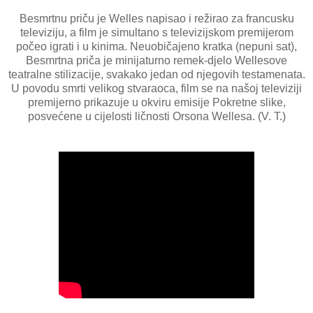
Besmrtnu priču je Welles napisao i režirao za francusku
televiziju, a film je simultano s televizijskom premijerom
počeo igrati i u kinima. Neuobičajeno kratka (nepuni sat),
Besmrtna priča je minijaturno remek-djelo Wellesove
teatralne stilizacije, svakako jedan od njegovih testamenata.
U povodu smrti velikog stvaraoca, film se na našoj televiziji
premijerno prikazuje u okviru emisije Pokretne slike,
posvećene u cijelosti ličnosti Orsona Wellesa. (V. T.)