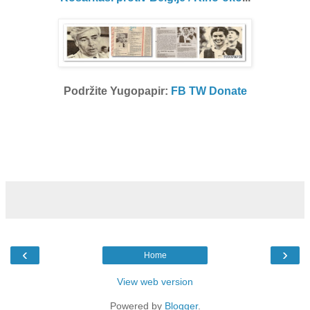
Podržite Yugopapir:
FB
TW
Donate
‹
›
Home
View web version
Powered by
Blogger
.