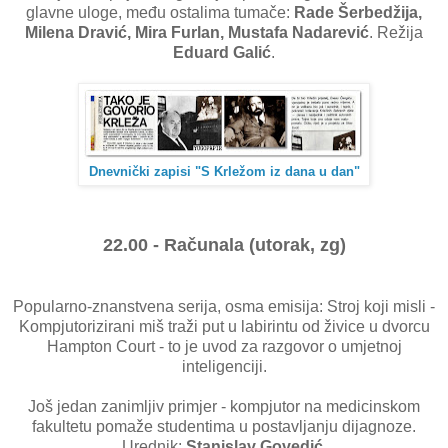
glavne uloge, među ostalima tumače:
Rade Šerbedžija,
Milena Dravić, Mira Furlan, Mustafa Nadarević
. Režija
Eduard Galić
.
Dnevnički zapisi "S Krležom iz dana u dan"
22.00 - Računala (utorak, zg)
Popularno-znanstvena serija, osma emisija: Stroj koji misli -
Kompjutorizirani miš traži put u labirintu od živice u dvorcu
Hampton Court - to je uvod za razgovor o umjetnoj
inteligenciji.
Još jedan zanimljiv primjer - kompjutor na medicinskom
fakultetu pomaže studentima u postavljanju dijagnoze.
Urednik:
Stanislav Govedić.