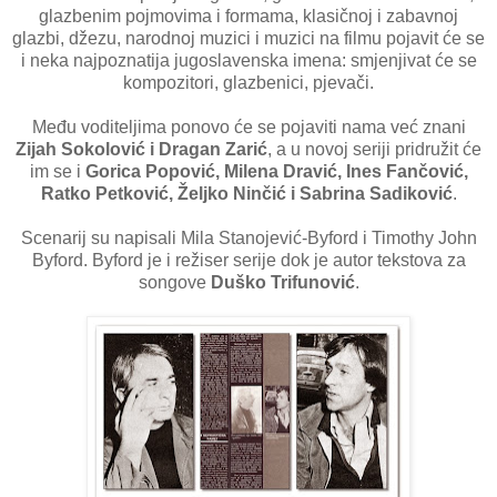
glazbenim pojmovima i formama, klasičnoj i zabavnoj
glazbi, džezu, narodnoj muzici i muzici na filmu pojavit će se
i neka najpoznatija jugoslavenska imena: smjenjivat će se
kompozitori, glazbenici, pjevači.
Među voditeljima ponovo će se pojaviti nama već znani
Zijah Sokolović i Dragan Zarić
, a u novoj seriji pridružit će
im se i
Gorica Popović, Milena Dravić, Ines Fančović,
Ratko Petković, Željko Ninčić i Sabrina Sadiković
.
Scenarij su napisali Mila Stanojević-Byford i Timothy John
Byford. Byford je i režiser serije dok je autor tekstova za
songove
Duško Trifunović
.