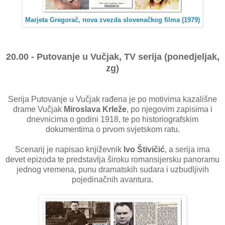
Marjeta Gregorač, nova zvezda slovenačkog filma (1979)
20.00 - Putovanje u Vučjak, TV serija (ponedjeljak,
zg)
Serija Putovanje u Vučjak rađena je po motivima kazališne
drame Vučjak
Miroslava Krleže
, po njegovim zapisima i
dnevnicima o godini 1918, te po historiografskim
dokumentima o prvom svjetskom ratu.
Scenarij je napisao književnik
Ivo Štivičić
, a serija ima
devet epizoda te predstavlja široku romansijersku panoramu
jednog vremena, punu dramatskih sudara i uzbudljivih
pojedinačnih avantura.