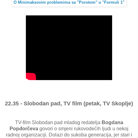
O Minimaksovim problemima sa "Porotom" u "Formuli 1"
22.35 - Slobodan pad, TV film (petak, TV Skoplje)
TV-film Slobodan pad mladog redatelja
Bogdana
Popđorčeva
govori o smjeni rukovodećih ljudi u nekoj
radnoj organizaciji. Dolazi do sukoba generacija, jer stari i