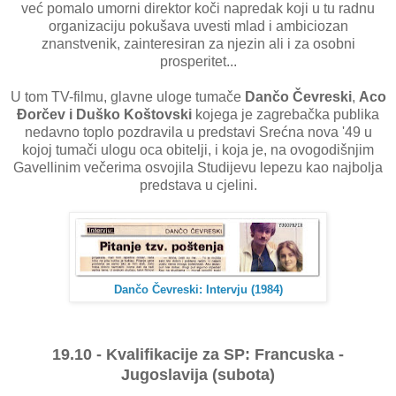
već pomalo umorni direktor koči napredak koji u tu radnu
organizaciju pokušava uvesti mlad i ambiciozan
znanstvenik, zainteresiran za njezin ali i za osobni
prosperitet...
U tom TV-filmu, glavne uloge tumače
Dančo Čevreski
,
Aco
Đorčev i Duško Koštovski
kojega je zagrebačka publika
nedavno toplo pozdravila u predstavi Srećna nova '49 u
kojoj tumači ulogu oca obitelji, i koja je, na ovogodišnjim
Gavellinim večerima osvojila Studijevu lepezu kao najbolja
predstava u cjelini.
Dančo Čevreski: Intervju (1984)
19.10 - Kvalifikacije za SP: Francuska -
Jugoslavija (subota)