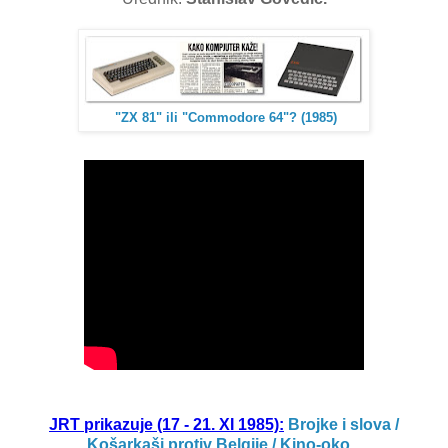
"ZX 81" ili "Commodore 64"? (1985)
JRT prikazuje (17 - 21. XI 1985):
Brojke i slova /
Košarkaši protiv Belgije / Kino-oko
...