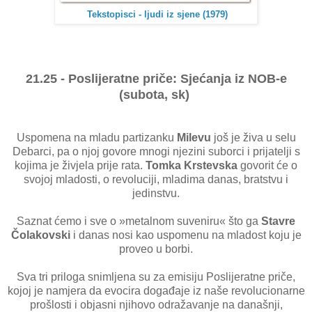
Tekstopisci - ljudi iz sjene (1979)
21.25 - Poslijeratne priče: Sjećanja iz NOB-e
(subota, sk)
Uspomena na mladu partizanku
Milevu
još je živa u selu
Debarci, pa o njoj govore mnogi njezini suborci i prijatelji s
kojima je živjela prije rata.
Tomka Krstevska
govorit će o
svojoj mladosti, o revoluciji, mladima danas, bratstvu i
jedinstvu.
Saznat ćemo i sve o »metalnom suveniru« što ga
Stavre
Čolakovski
i danas nosi kao uspomenu na mladost koju je
proveo u borbi.
Sva tri priloga snimljena su za emisiju Poslijeratne priče,
kojoj je namjera da evocira događaje iz naše revolucionarne
prošlosti i objasni njihovo odražavanje na današnji,