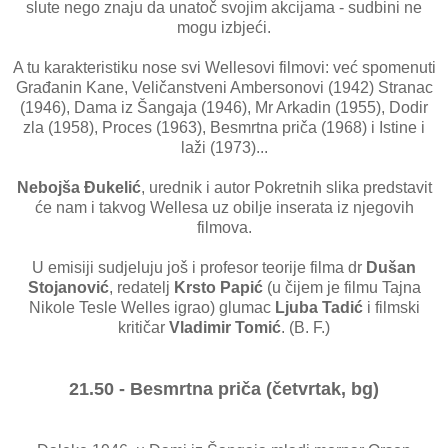
slute nego znaju da unatoč svojim akcijama - sudbini ne
mogu izbjeći.
A tu karakteristiku nose svi Wellesovi filmovi: već spomenuti
Građanin Kane, Veličanstveni Ambersonovi (1942) Stranac
(1946), Dama iz Šangaja (1946), Mr Arkadin (1955), Dodir
zla (1958), Proces (1963), Besmrtna priča (1968) i Istine i
laži (1973)...
Nebojša Đukelić
, urednik i autor Pokretnih slika predstavit
će nam i takvog Wellesa uz obilje inserata iz njegovih
filmova.
U emisiji sudjeluju još i profesor teorije filma dr
Dušan
Stojanović
, redatelj
Krsto Papić
(u čijem je filmu Tajna
Nikole Tesle Welles igrao) glumac
Ljuba Tadić
i filmski
kritičar
Vladimir Tomić
. (B. F.)
21.50 - Besmrtna priča (četvrtak, bg)