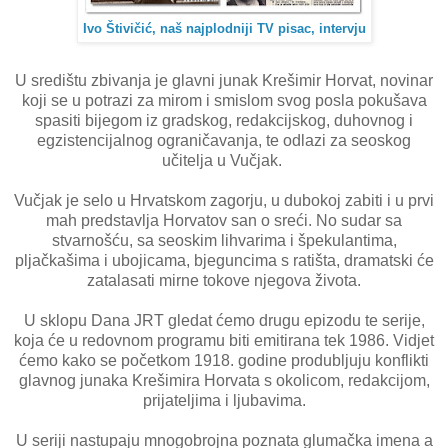
Ivo Štivičić, naš najplodniji TV pisac, intervju
U središtu zbivanja je glavni junak Krešimir Horvat, novinar
koji se u potrazi za mirom i smislom svog posla pokušava
spasiti bijegom iz gradskog, redakcijskog, duhovnog i
egzistencijalnog ograničavanja, te odlazi za seoskog
učitelja u Vučjak.
Vučjak je selo u Hrvatskom zagorju, u dubokoj zabiti i u prvi
mah predstavlja Horvatov san o sreći. No sudar sa
stvarnošću, sa seoskim lihvarima i špekulantima,
pljačkašima i ubojicama, bjeguncima s ratišta, dramatski će
zatalasati mirne tokove njegova života.
U sklopu Dana JRT gledat ćemo drugu epizodu te serije,
koja će u redovnom programu biti emitirana tek 1986. Vidjet
ćemo kako se početkom 1918. godine produbljuju konflikti
glavnog junaka Krešimira Horvata s okolicom, redakcijom,
prijateljima i ljubavima.
U seriji nastupaju mnogobrojna poznata glumačka imena a