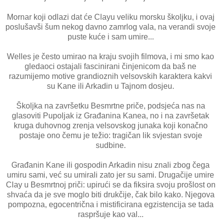
Mornar koji odlazi dat će Clayu veliku morsku školjku, i ovaj
poslušavši šum nekog davno zamrlog vala, na verandi svoje
puste kuće i sam umire...
Welles je često umirao na kraju svojih filmova, i mi smo kao
gledaoci ostajali fascinirani činjenicom da baš ne
razumijemo motive grandioznih velsovskih karaktera kakvi
su Kane ili Arkadin u Tajnom dosjeu.
Školjka na završetku Besmrtne priče, podsjeća nas na
glasoviti Pupoljak iz Građanina Kanea, no i na završetak
kruga duhovnog zrenja velsovskog junaka koji konačno
postaje ono čemu je težio: tragičan lik svjestan svoje
sudbine.
Građanin Kane ili gospodin Arkadin nisu znali zbog čega
umiru sami, već su umirali zato jer su sami. Drugačije umire
Clay u Besmrtnoj priči: upirući se da fiksira svoju prošlost on
shvaća da je sve moglo biti drukčije, čak bilo kako. Njegova
pompozna, egocentrična i mistificirana egzistencija se tada
raspršuje kao val...