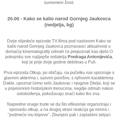
suvremeni život.
20.00 - Kako se kalio narod Gornjeg Jaukovca
(nedjelja, bg)
Dvije slijedeće epizode TV-filma pod naslovom Kako se
kalio narod Gornjeg Jaukovca poznavaoci aktualnosti u
domaćoj kinematografiji odmah će prepoznati kao djelo O
pokojniku sve najljepše redatelja
Predraga Antonijevića
,
koji je prije dvije godine debitirao u Puli.
Prva epizoda Otkup, po običaju, na početku nas upoznaje s
glavnim akterima i, sasvim površno, s njihovim karakterima.
Dakle, upoznat ćemo selo Jaukovac i njegove žitelje, koji se
u prijelomnim historijskim trenucima, negdje odmah nakon
oslobođenja, pokušavaju snaći kako tko zna.
Napredne snage trude se da što efikasnije organiziraju i
sprovedu otkup, a na drugoj strani reakcija ga minira i
"podmeće mu klipove". Zbunjeni pak i zaplašeni seljaci