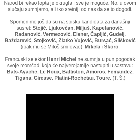
Narod bi rekao lopta je okrugla i sve je moguće. No, u ovom
slučaju sumnjamo, ali tko sretniji od nas da se to dogodi.
Spomenimo još da su na spisku kandidata za današnji
susret:
Stojić, Ljukovčan, Miljuš, Kapetanović,
Radanović, Vermezović, Elsner, Čapljić, Gudelj,
Baždarević, Stojković, Zlatko Vujović, Bursać, Slišković
(ipak mu se Miloš smilovao),
Mrkela
i
Škoro
.
Francuski selektor
Henri Michel
ne sumnja u pun pogodak
svoje momčadi koja će najverojatnije nastupiti u sastavu:
Bats-Ayache, Le Roux, Battiston, Amoros, Femandez,
Tigana, Giresse, Platini-Rochetau, Toure.
(T. Š.)