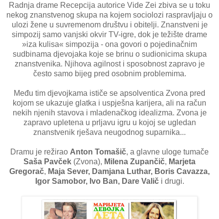
Radnja drame Recepcija autorice Vide Zei zbiva se u toku
nekog znanstvenog skupa na kojem sociolozi raspravljaju o
ulozi žene u suvremenom društvu i obitelji. Znanstveni je
simpozij samo vanjski okvir TV-igre, dok je težište drame
»iza kulisa« simpozija - ona govori o pojedinačnim
sudbinama djevojaka koje se brinu o sudionicima skupa
znanstvenika. Njihova agilnost i sposobnost zapravo je
često samo bijeg pred osobnim problemima.
Među tim djevojkama ističe se apsolventica Zvona pred
kojom se ukazuje glatka i uspješna karijera, ali na račun
nekih njenih stavova i mladenačkog idealizma. Zvona je
zapravo upletena u prljavu igru u kojoj se ugledan
znanstvenik rješava neugodnog suparnika...
Dramu je režirao
Anton Tomašič
, a glavne uloge tumače
Saša Pavček
(Zvona),
Milena Zupančič
,
Marjeta
Gregorač
,
Maja Sever, Damjana Luthar, Boris Cavazza,
Igor Samobor, Ivo Ban, Dare Valič
i drugi.