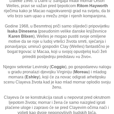
Daleke 1946. u Dami iz Šangaja mladi mornar Orson
Welles, pravi se važan pred ljepoticom
Ritom Hayworth
riječima kako je Macao najpokvareniji grad na svijetu, da bi
vrlo brzo sam upao u mrežu zmije i njenih kompanjona.
Godine 1968, u Besmrtnoj priči samo slijedeći pripovijetku
Isaka Dinesena
(pseudonim velike danske književnice
Karen Blixen
), Welles je mogao pustiti svoje omiljene
motive da se roje u ludoj vrtešci života smrti, sjećanja i
ponavljanja; umirući gospodin Clay (Welles) fantastično je
bogat trgovac iz Macaa, koji u svojoj opustjeloj kući želi
prirediti posljednju predstavu »u živo«.
Njegov sekretar Levinsky (
Coggio
), po gospodarevu nalogu
u gradu pronalazi djevojku Virginiju (
Moreau
) i mladog
mornara (
Eshley
), koji će za novac odigrati arhetipsku
scenu Clayeva života kad je kao mlad mornar oplodio svoju
ženu.
Clayeva će se konstrukcija rasuti u nepovrat pred okrutnom
ljepotom života; mornar i žena će samo naizgled igrati
plaćene uloge i zapravo će se pred Clayevim očima naći i
voljeti kao dvoje neponovljivih ljudskih bića.