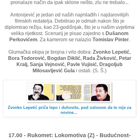
pronalaze način da ipak sklone nešto, zlu ne trebalo...
Antonijević je jedan od naših najmlađih i najdarovitijih
filmskih redatelja. Debitirao je odmah nakon što je
diplomirao režiju, kao 23-godišnjak, što je u našim uvjetima
velika rijetkost. Scenarij je pisao zajedno s
Dušanom
Perkovićem
. Za kamerom se nalazio
Tomislav Pinter
.
Glumačka ekipa je brojna i vrlo dobra:
Zvonko Lepetić,
Bora Todorović, Bogdan Diklić, Rada Živković, Petar
Kralj, Sanja Vejnović, Pavle Vujisić, Dragoljub
Milosavljević Gula
i ostali. (S. Š.)
Zvonko Lepetić priča lepo i duhovito, pod uslovom da to nije za
novine...
17.00 - Rukomet: Lokomotiva (Z) - Budućnost-