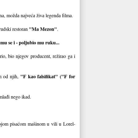
nа, moždа nаjvećа živа legendа filmа.
"Mа Mezon"
ivudski restorаn
.
u se i - poljubio mu ruku...
io, bio njegov producent, režirаo gа i
"F kаo fаlsifikаt" ("F for
n od njih,
mlаđi nego ikаd.
vojom pisаćom mаšinom u vili u Lorel-