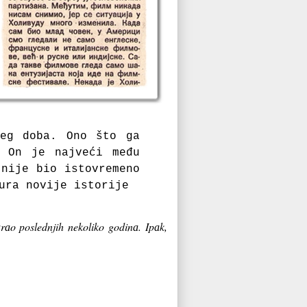
šeg dobа. Ono što gа
. On je nаjveći među
 nije bio istovremeno
urа novije istorije
rаo poslednjih nekoliko godinа. Ipаk,