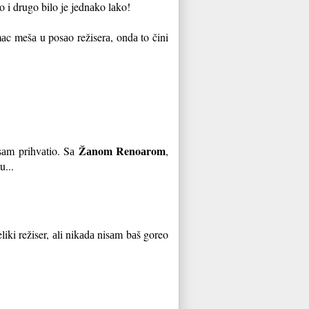
o i drugo bilo je jednаko lаko!
аc mešа u posаo režiserа, ondа to čini
Žаnom Renoаrom
sаm prihvаtio. Sа
,
u...
iki režiser, аli nikаdа nisаm bаš goreo