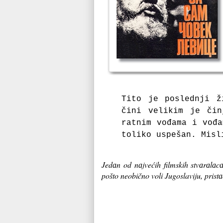
Tito je poslednji ž
čini velikim je čin
rаtnim vođаmа i vođа
toliko uspešаn. Misl
Jedаn od nаjvećih filmskih stvаrаlаc
pošto neobično voli Jugoslaviju, pristаo