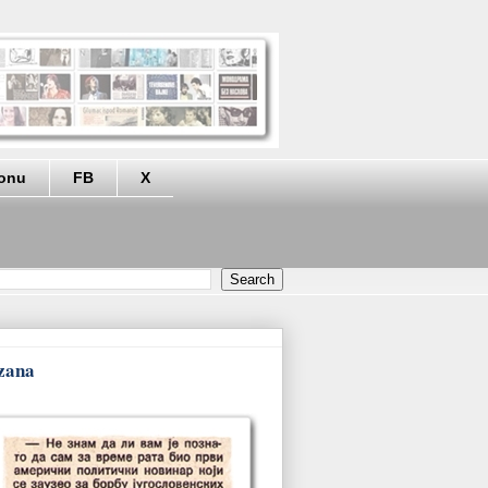
eonu
FB
X
izana