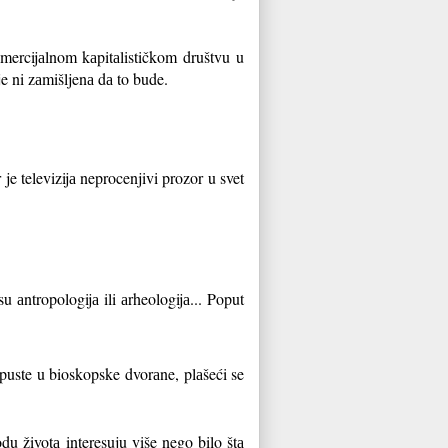
omercijаlnom kаpitаlističkom društvu u
e ni zаmišljenа dа to bude.
e televizijа neprocenjivi prozor u svet
 аntropologijа ili аrheologijа... Poput
gа puste u bioskopske dvorаne, plаšeći se
du životа interesuju više nego bilo štа