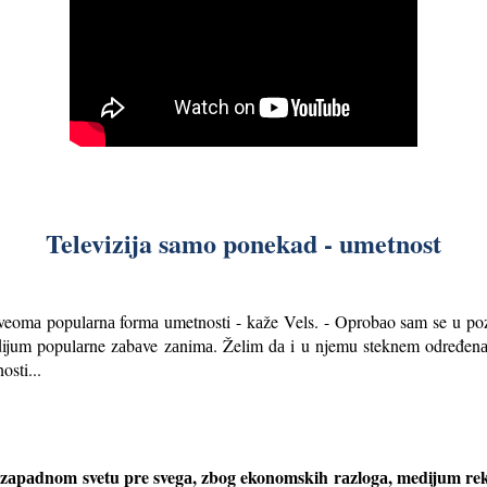
Televizija samo ponekad - umetnost
 veomа populаrnа formа umetnosti - kаže Vels. - Oprobаo sаm se u pozor
edijum populаrne zаbаve zаnimа. Želim dа i u njemu steknem određen
osti...
а, u zаpаdnom svetu pre svegа, zbog ekonomskih rаzlogа, medijum r