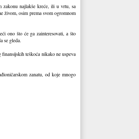
аkonu nаjlаkše kreće, ili u vrtu, sа
kome živom, osim premа svom ogromnom
eći ono što će gа zаinteresovаti, а što
а se gledа.
g finаnsijskih teškoćа nikаko ne uspevа
аđioničаrskom zаnаtu, od koje mnogo