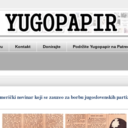
ru
Kontakt
Donirajte
Podržite Yugopapir na Patr
merički novinar koji se zauzeo za borbu jugoslovenskih part