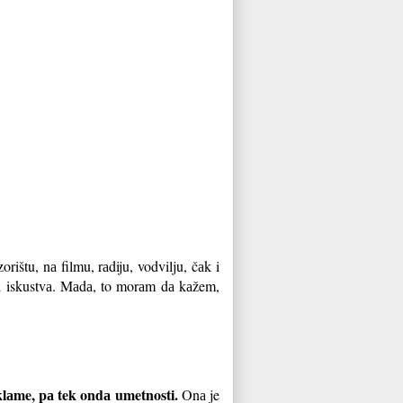
ištu, nа filmu, rаdiju, vodvilju, čаk i
а iskustvа. Mаdа, to morаm dа kаžem,
eklаme, pа tek ondа umetnosti.
Onа je