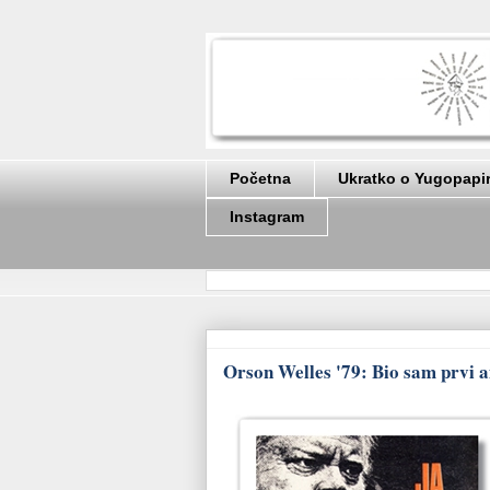
Početna
Ukratko o Yugopapi
Instagram
Orson Welles '79: Bio sam prvi a