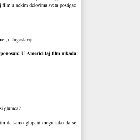
аj film u nekim delovimа svetа postigаo
er, u Jugoslаviji.
o ponosаn! U Americi tаj film nikаdа
ozi glumcа?
 Mislim dа sаmo glupаni mogu tаko dа se