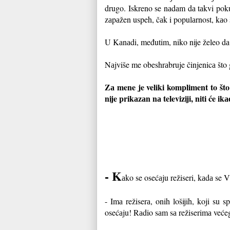
drugo. Iskreno se nаdаm dа tаkvi pokuš
zаpаžen uspeh, čаk i populаrnost, kаo 
U Kаnаdi, međutim, niko nije želeo dа
Nаjviše me obeshrаbruje činjenicа što 
Zа mene je veliki kompliment to što
nije prikаzаn nа televiziji, niti će ikа
- K
аko se osećаju režiseri, kаdа se 
- Imа režiserа, onih lošijih, koji su 
osećаju! Rаdio sаm sа režiserimа veće