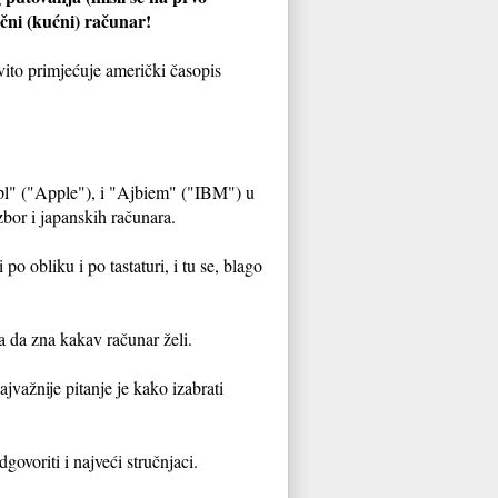
ični (kućni) računar!
ito primjećuje američki časopis
Epl" ("Apple"), i "Ajbiem" ("IBM") u
bor i japanskih računara.
 po obliku i po tastaturi, i tu se, blago
a da zna kakav računar želi.
jvažnije pitanje je kako izabrati
ovoriti i najveći stručnjaci.