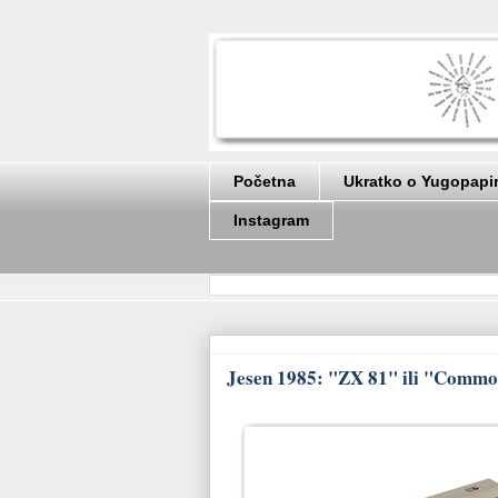
Početna
Ukratko o Yugopapi
Instagram
Jesen 1985: "ZX 81" ili "Commod