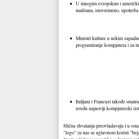
U mnogim evropskim i američkim 
mališana, istovremeno, upotreba
Ministri kulture u nekim zapad
programiranje kompjutera i za tu
Italijani i Francuzi takođe smatra
uvedu najnoviji kompjuterski sis
Slična shvatanja preovladavaju i u os
"logo" (u nas se uglavnom koristi "bej