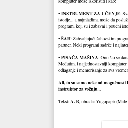
kompjuter može iskoristiti i kao:
INSTRUMENT ZA UČENJE
•
: Sv
istorije... a najmlađima može da posluži
programi koji su i zabavni i poučni is
ŠAH
•
: Zahvaljujući šahovskim progra
partner. Neki programi sadrže i najinte
PISAĆA MAŠINA
•
: Ono što se dan
Međutim, i najjednostavniji kompjuter 
odlaganje i memorisanje za sva vremena
Ali, to su samo neke od mogućnosti 
instruktor za vožnju...
A. B
Tekst:
, obrada: Yugopapir (Male 