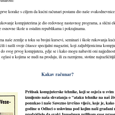
ačunarom!
ć prve korake s ciljem da kućni računari postanu dio naše svakodnevnice
rukovanje kompjuterima je dio redovnog nastavnog programa, a slični e
jne osnovne škole u ostalim republikama i pokrajinama.
 naše zemlje u toku su brojni kursevi, seminari i škole rukovanja kućn
li i našli svoje čitaoce specijalni magazini, koji zaljubljenicima komp
do svog prvog kompjutera, gdje se i kako mogu nabaviti oni najjednostav
i oglasi u kojima se nudi na prodaju, ili za razmjenu, stotine najrazličit
Kakav računar?
Pritisak kompjuterske tehnike, koji se osjeća u svim z
izmijenio naša shvatanja o "ataku tehnike na naš živ
ponukao i naše Savezno izvršno vijeće, koje je, kako
godine u Odluci o uslovima pod kojim naši građani 
predvidjelo da svaki Jugoslaven prilikom svog prvog