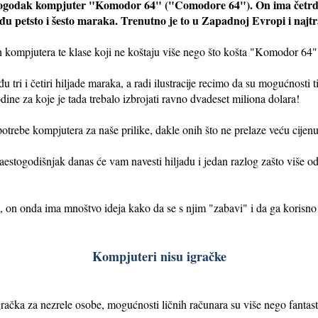
pogodak kompjuter "Komodor 64" ("Comodore 64"). On ima četrdes
đu petsto i šesto maraka. Trenutno je to u Zapadnoj Evropi i najt
h kompjutera te klase koji ne koštaju više nego što košta "Komodor 64"
đu tri i četiri hiljade maraka, a radi ilustracije recimo da su mogućnost
ine za koje je tada trebalo izbrojati ravno dvadeset miliona dolara!
trebe kompjutera za naše prilike, dakle onih što ne prelaze veću cijen
estogodišnjak danas će vam navesti hiljadu i jedan razlog zašto više o
, on onda ima mnoštvo ideja kako da se s njim "zabavi" i da ga korisno 
Kompjuteri nisu igračke
račka za nezrele osobe, mogućnosti ličnih računara su više nego fantas