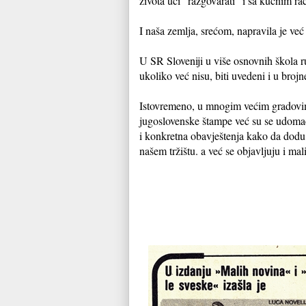
života uči "razgovarati" i sa kućnim r
I naša zemlja, srećom, napravila je ve
U SR Sloveniji u više osnovnih škola 
ukoliko već nisu, biti uvedeni i u bro
Istovremeno, u mnogim većim gradovima
jugoslovenske štampe već su se udomaći
i konkretna obavještenja kako da dodu 
našem tržištu. a već se objavljuju i mal