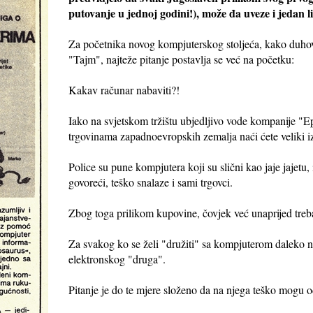
putovanje u jednoj godini!), može đa uveze i jedan l
Za početnika novog kompjuterskog stoljeća, kako duhov
"Tajm", najteže pitanje postavlja se već na početku:
Kakav računar nabaviti?!
Iako na svjetskom tržištu ubjedljivo vode kompanije "
trgovinama zapadnoevropskih zemalja naći ćete veliki iz
Police su pune kompjutera koji su slični kao jaje jajetu, i
govoreći, teško snalaze i sami trgovci.
Zbog toga prilikom kupovine, čovjek već unaprijed treb
Za svakog ko se želi "družiti" sa kompjuterom daleko na
elektronskog "druga".
Pitanje je do te mjere složeno da na njega teško mogu odg