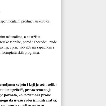
.
ksperimentalni predmeti uskoro će,
im računalima, a na tržištu
juterske tehnike, pored "abecede", nude
niji, cijene, noviteti na zapadnom i
ijih kompjuterskih programa.
emljama svijeta i koji je već uveliko
ot i integritet", pravovremeno je
 je poznato, 28. novembra prošle
mogu da uvezu robu iz inostranstva,
 putovanja (misli se na prvo