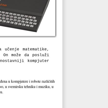
a učenje matematike,
. On može da posluži
nostavniji kompjuter
ena u kompjutere i robote različitih
stvo, u svemirsku tehniku i muziku, u
ću.