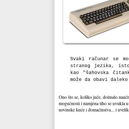
Svaki računar se mo
stranog jezika, ist
kao "šahovska čitan
može da obavi daleko
Ono što se, koliko juče, doimalo naučn
mogućnosti i namjena tiho se uvukla u n
novinske kuće i domaćinstva... i uvel