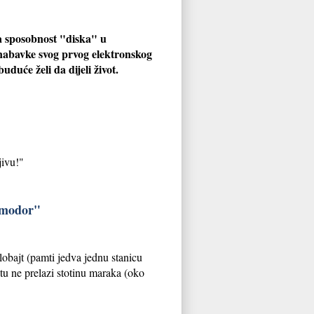
a sposobnost "diska" u
 nabavke svog prvog elektronskog
duće želi da dijeli život.
jivu!"
omodor"
lobajt (pamti jedva jednu stanicu
tu ne prelazi stotinu maraka (oko