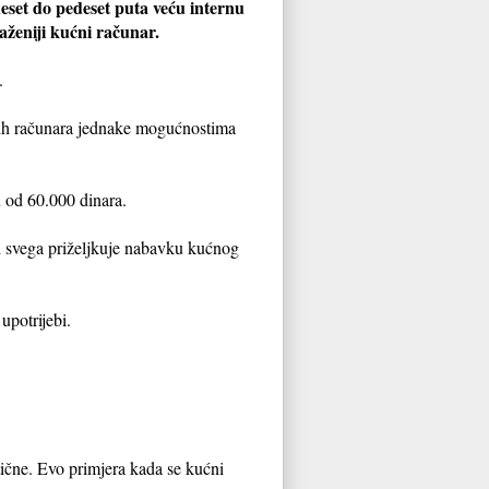
et do pedeset puta veću internu
raženiji kućni računar.
.
i tih računara jednake mogućnostima
u od 60.000 dinara.
d svega priželjkuje nabavku kućnog
upotrijebi.
tične. Evo primjera kada se kućni