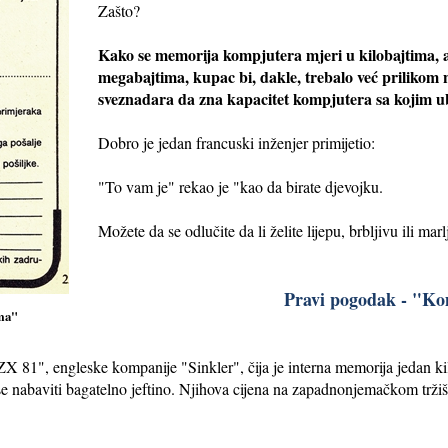
Zašto?
Kako se memorija kompjutera mjeri u kilobajtima, 
megabajtima, kupac bi, dakle, trebalo već prilikom
sveznadara da zna kapacitet kompjutera sa kojim ubu
Dobro je jedan francuski inženjer primijetio:
"To vam je" rekao je "kao da birate djevojku.
Možete da se odlučite da li želite lijepu, brbljivu ili marl
Pravi pogodak - "K
ma"
ZX 81", engleske kompanije "Sinkler", čija je interna memorija jedan ki
se nabaviti bagatelno jeftino. Njihova cijena na zapadnonjemačkom tržiš