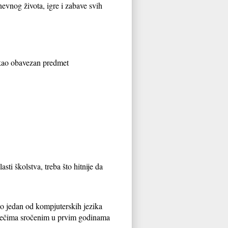
vnog života, igre i zabave svih
 kao obavezan predmet
asti školstva, treba što hitnije da
rio jedan od kompjuterskih jezika
riječima sročenim u prvim godinama