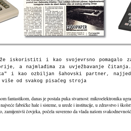
že iskoristiti i kao svojevrsno pomagalo z
orije, a najmlađima za uvježbavanje čitanja
ka" i kao ozbiljan šahovski partner, najjed
 više od svakog pisaćeg stroja
om fantastikom, danas je postala puka stvarnost: mikroelektronika ugrađ
ajveće fabričke hale i sisteme, u urede i institucije, u zdravstvo i škol
iko, zamijenivši čovjeka, počela suvereno da vlada našom svakodnevnoš