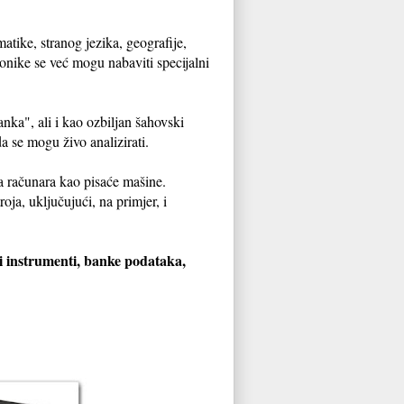
atike, stranog jezika, geografije,
tronike se već mogu nabaviti specijalni
ka", ali i kao ozbiljan šahovski
da se mogu živo analizirati.
na računara kao pisaće mašine.
ja, uključujući, na primjer, i
i instrumenti, banke podataka,