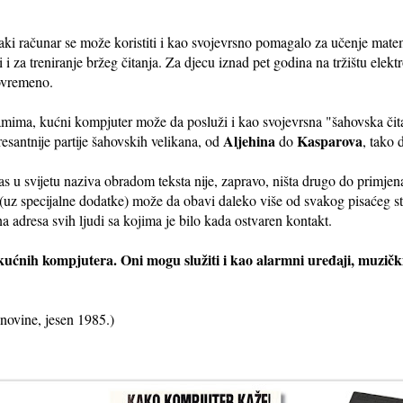
aki računar se može koristiti i kao svojevrsno pomagalo za učenje matem
 i za treniranje bržeg čitanja. Za djecu iznad pet godina na tržištu elek
tovremeno.
mima, kućni kompjuter može da posluži i kao svojevrsna "šahovska čitan
Aljehina
Kasparova
resantnije partije šahovskih velikana, od
do
, tako 
as u svijetu naziva obradom teksta nije, zapravo, ništa drugo do primje
(uz specijalne dodatke) može da obavi daleko više od svakog pisaćeg stro
 adresa svih ljudi sa kojima je bilo kada ostvaren kontakt.
kućnih kompjutera. Oni mogu služiti i kao alarmni uređaji, muzičk
novine, jesen 1985.)