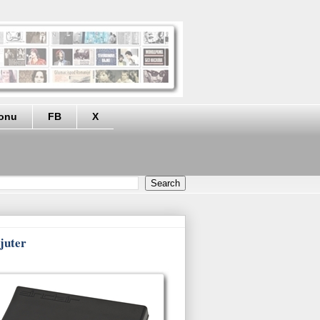
eonu
FB
X
juter