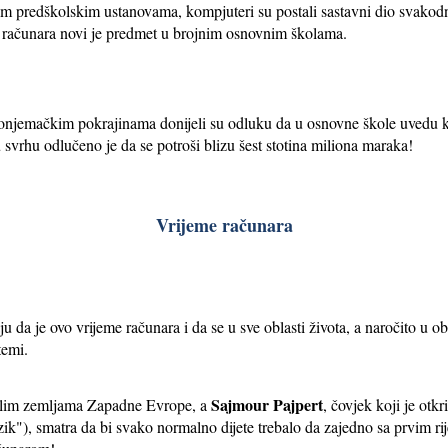
predškolskim ustanovama, kompjuteri su postali sastavni dio svakodne
 računara novi je predmet u brojnim osnovnim školama.
nonjemačkim pokrajinama donijeli su odluku da u osnovne škole uvedu
 svrhu odlučeno je da se potroši blizu šest stotina miliona maraka!
Vrijeme računara
ju da je ovo vrijeme računara i da se u sve oblasti života, a naročito u obl
temi.
Sajmour Pajpert
talim zemljama Zapadne Evrope, a
, čovjek koji je otk
zik"), smatra da bi svako normalno dijete trebalo da zajedno sa prvim 