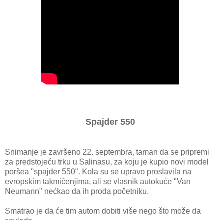
Spajder 550
Snimanje je završeno 22. septembra, taman da se pripremi
za predstojeću trku u Salinasu, za koju je kupio novi model
poršea "spajder 550". Kola su se upravo proslavila na
evropskim takmičenjima, ali se vlasnik autokuće "Van
Neumann" nećkao da ih proda početniku.
Smatrao je da će tim autom dobiti više nego što može da