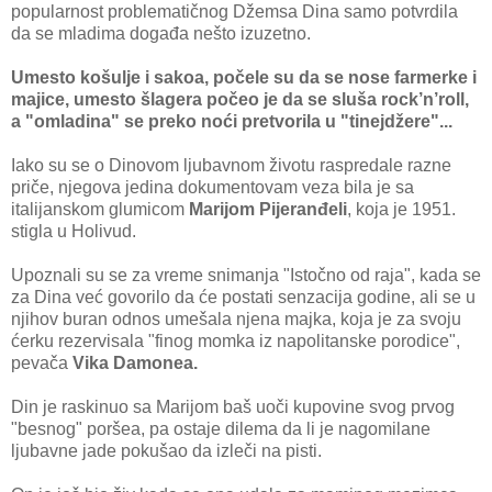
popularnost problematičnog Džemsa Dina samo potvrdila
da se mladima događa nešto izuzetno.
Umesto košulje i sakoa, počele su da se nose farmerke i
majice, umesto šlagera počeo je da se sluša rock’n’roll,
a "omladina" se preko noći pretvorila u "tinejdžere"...
Iako su se o Dinovom ljubavnom životu raspredale razne
priče, njegova jedina dokumentovam veza bila je sa
italijanskom glumicom
Marijom Pijeranđeli
, koja je 1951.
stigla u Holivud.
Upoznali su se za vreme snimanja "Istočno od raja", kada se
za Dina već govorilo da će postati senzacija godine, ali se u
njihov buran odnos umešala njena majka, koja je za svoju
ćerku rezervisala "finog momka iz napolitanske porodice",
pevača
Vika Damonea.
Din je raskinuo sa Marijom baš uoči kupovine svog prvog
"besnog" poršea, pa ostaje dilema da li je nagomilane
ljubavne jade pokušao da izleči na pisti.