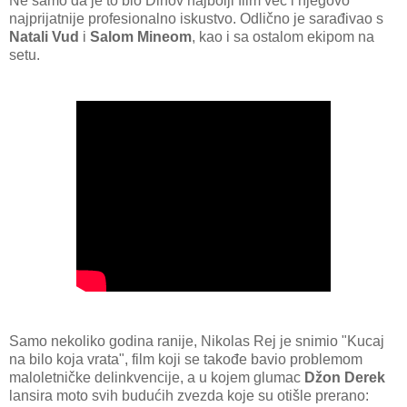
Ne samo da je to bio Dinov najbolji film već i njegovo
najprijatnije profesionalno iskustvo. Odlično je sarađivao s
Natali Vud
i
Salom Mineom
, kao i sa ostalom ekipom na
setu.
Samo nekoliko godina ranije, Nikolas Rej je snimio "Kucaj
na bilo koja vrata", film koji se takođe bavio problemom
maloletničke delinkvencije, a u kojem glumac
Džon Derek
lansira moto svih budućih zvezda koje su otišle prerano: