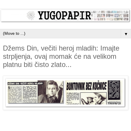
▼
Džems Din, večiti heroj mladih: Imajte
strpljenja, ovaj momak će na velikom
platnu biti čisto zlato...