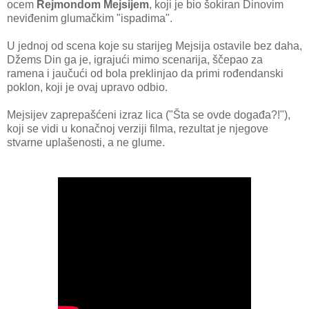
ocem
Rejmondom Mejsijem
, koji je bio šokiran Dinovim
neviđenim glumačkim "ispadima".
U jednoj od scena koje su starijeg Mejsija ostavile bez daha,
Džems Din ga je, igrajući mimo scenarija, ščepao za
ramena i jaučući od bola preklinjao da primi rođendanski
poklon, koji je ovaj upravo odbio.
Mejsijev zaprepašćeni izraz lica ("Šta se ovde događa?!"),
koji se vidi u konačnoj verziji filma, rezultat je njegove
stvarne uplašenosti, a ne glume.