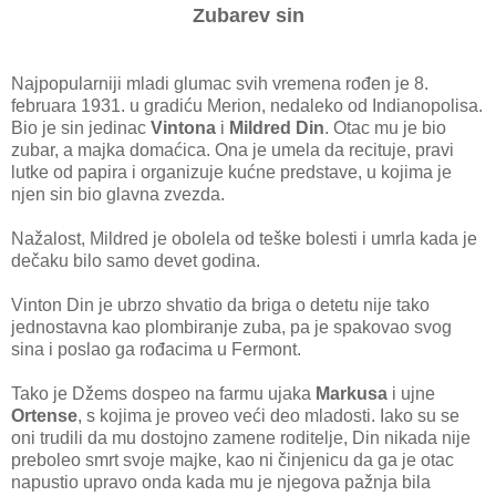
Zubarev sin
Najpopularniji mladi glumac svih vremena rođen je 8.
februara 1931. u gradiću Merion, nedaleko od Indianopolisa.
Bio je sin jedinac
Vintona
i
Mildred Din
. Otac mu je bio
zubar, a majka domaćica. Ona je umela da recituje, pravi
lutke od papira i organizuje kućne predstave, u kojima je
njen sin bio glavna zvezda.
Nažalost, Mildred je obolela od teške bolesti i umrla kada je
dečaku bilo samo devet godina.
Vinton Din je ubrzo shvatio da briga o detetu nije tako
jednostavna kao plombiranje zuba, pa je spakovao svog
sina i poslao ga rođacima u Fermont.
Tako je Džems dospeo na farmu ujaka
Markusa
i ujne
Ortense
, s kojima je proveo veći deo mladosti. Iako su se
oni trudili da mu dostojno zamene roditelje, Din nikada nije
preboleo smrt svoje majke, kao ni činjenicu da ga je otac
napustio upravo onda kada mu je njegova pažnja bila