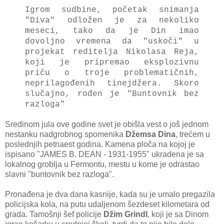
Igrom sudbine, početak snimanja
"Diva" odložen je za nekoliko
meseci, tako da je Din imao
dovoljno vremena da "uskoči" u
projekat reditelja Nikolasa Reja,
koji je pripremao eksplozivnu
priču o troje problematičnih,
neprilagođenih tinejdžera. Skoro
slučajno, rođen je "Buntovnik bez
razloga"
Sredinom jula ove godine svet je obišla vest o još jednom
nestanku nadgrobnog spomenika
Džemsa Dina
, trećem u
poslednjih petnaest godina. Kamena ploča na kojoj je
ispisano "JAMES B. DEAN - 1931-1955" ukradena je sa
lokalnog groblja u Fermontu, mestu u kome je odrastao
slavni "buntovnik bez razloga".
Pronađena je dva dana kasnije, kada su je umalo pregazila
policijska kola, na putu udaljenom šezdeset kilometara od
grada. Tamošnji šef policije
Džim Grindl
, koji je sa Dinom