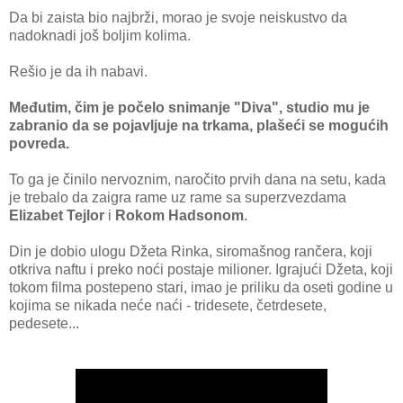
Da bi zaista bio najbrži, morao je svoje neiskustvo da
nadoknadi još boljim kolima.
Rešio je da ih nabavi.
Međutim, čim je počelo snimanje "Diva", studio mu je
zabranio da se pojavljuje na trkama, plašeći se mogućih
povreda.
To ga je činilo nervoznim, naročito prvih dana na setu, kada
je trebalo da zaigra rame uz rame sa superzvezdama
Elizabet Tejlor
i
Rokom Hadsonom
.
Din je dobio ulogu Džeta Rinka, siromašnog rančera, koji
otkriva naftu i preko noći postaje milioner. Igrajući Džeta, koji
tokom filma postepeno stari, imao je priliku da oseti godine u
kojima se nikada neće naći - tridesete, četrdesete,
pedesete...