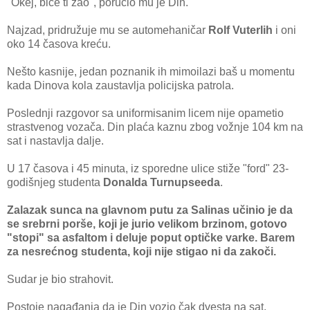
"Okej, biće ti žao", poručio mu je Din.
Najzad, pridružuje mu se automehaničar
Rolf Vuterlih
i oni
oko 14 časova kreću.
Nešto kasnije, jedan poznanik ih mimoilazi baš u momentu
kada Dinova kola zaustavlja policijska patrola.
Poslednji razgovor sa uniformisanim licem nije opametio
strastvenog vozača. Din plaća kaznu zbog vožnje 104 km na
sat i nastavlja dalje.
U 17 časova i 45 minuta, iz sporedne ulice stiže "ford" 23-
godišnjeg studenta
Donalda Turnupseeda
.
Zalazak sunca na glavnom putu za Salinas učinio je da
se srebrni porše, koji je jurio velikom brzinom, gotovo
"stopi" sa asfaltom i deluje poput optičke varke. Barem
za nesrećnog studenta, koji nije stigao ni da zakoči.
Sudar je bio strahovit.
Postoje nagađanja da je Din vozio čak dvesta na sat.