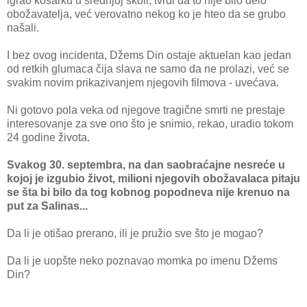
igrao košarku u srednjoj školi, tvrdi da to nije bilo delo
obožavatelja, već verovatno nekog ko je hteo da se grubo
našali.
I bez ovog incidenta, Džems Din ostaje aktuelan kao jedan
od retkih glumaca čija slava ne samo da ne prolazi, već se
svakim novim prikazivanjem njegovih filmova - uvećava.
Ni gotovo pola veka od njegove tragične smrti ne prestaje
interesovanje za sve ono što je snimio, rekao, uradio tokom
24 godine života.
Svakog 30. septembra, na dan saobraćajne nesreće u
kojoj je izgubio život, milioni njegovih obožavalaca pitaju
se šta bi bilo da tog kobnog popodneva nije krenuo na
put za Salinas...
Da li je otišao prerano, ili je pružio sve što je mogao?
Da li je uopšte neko poznavao momka po imenu Džems
Din?