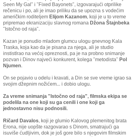
Seen My Gal" i "Fixed Bayonets", izgovarajući otprilike
rečenicu i po, ali je imao priliku da se upozna s vodećim
američkim roditeljem
Elijom Kazanom
, koji je u to vreme
pripremao ekranizaciju slavnog romana
Džona Štajnbeka
"Istočno od raja".
Kazan je ponudio mladom glumcu ulogu gnevnog Kala
Traska, koja kao da je pisana za njega, ali je studio
instistlrao na većoj opreznosti, pa je na probno snimanje
pozvan i Dinov najveći konkurent, kolega "metodista"
Pol
Njumen
.
On se pojavio u odelu i kravati, a Din se sve vreme igrao sa
svojim džepnim nožićem... i dobio ulogu.
Za vreme snimanja "Istočno od raja", filmska ekipa se
podelila na one koji su ga cenili i one koji ga
jednostavno nisu podnosili.
Ričard Davalos
, koji je glumio Kalovog plemenitog brata
Erona, nije uopšte razgovarao s Dinom, smatrajući ga
isuviše ćudljivim, dok je još gore bilo s njegovim filmskim