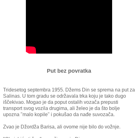
Put bez povratka
Tridesetog septembra 1955. Džems Din se sprema na put za
Salinas. U tom gradu se održavala trka koju je tako dugo
iščekivao. Mogao je da poput ostalih vozača prepusti
transport svog vozila drugima, ali želeo je da što bolje
upozna "malo kopile" i pokušao da nađe suvozača.
Zvao je Džordža Barisa, ali ovome nije bilo do vožnje.