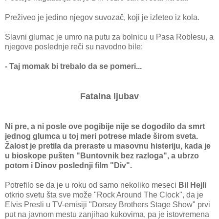
Preživeo je jedino njegov suvozač, koji je izleteo iz kola.
Slavni glumac je umro na putu za bolnicu u Pasa Roblesu, a
njegove poslednje reči su navodno bile:
- Taj momak bi trebalo da se pomeri...
Fatalna ljubav
Ni pre, a ni posle ove pogibije nije se dogodilo da smrt
jednog glumca u toj meri potrese mlade širom sveta.
Žalost je pretila da preraste u masovnu histeriju, kada je
u bioskope pušten "Buntovnik bez razloga", a ubrzo
potom i Dinov poslednji film "Div".
Potrefilo se da je u roku od samo nekoliko meseci
Bil Hejli
otkrio svetu šta sve može "Rock Around The Clock", da je
Elvis Presli u TV-emisiji "Dorsey Brothers Stage Show" prvi
put na javnom mestu zanjihao kukovima, pa je istovremena