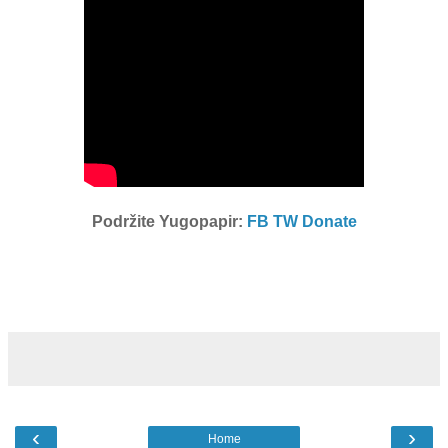
Podržite Yugopapir:
FB
TW
Donate
‹
›
Home