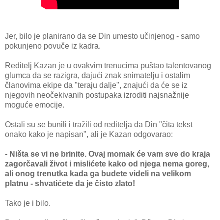
Jer, bilo je planirano da se Din umesto učinjenog - samo
pokunjeno povuče iz kadra.
Reditelj Kazan je u ovakvim trenucima puštao talentovanog
glumca da se razigra, dajući znak snimatelju i ostalim
članovima ekipe da "teraju dalje", znajući da će se iz
njegovih neočekivanih postupaka izroditi najsnažnije
moguće emocije.
Ostali su se bunili i tražili od reditelja da Din "čita tekst
onako kako je napisan", ali je Kazan odgovarao:
- Ništa se vi ne brinite. Ovaj momak će vam sve do kraja
zagorčavali život i mislićete kako od njega nema goreg,
ali onog trenutka kada ga budete videli na velikom
platnu - shvatićete da je čisto zlato!
Tako je i bilo.