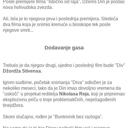
Posle premijere filma "Istočno od raja", Džems Din je postao
nova holivudska zvezda.
Ali, bila je to njegova prva i poslednja premijera. Sledeća
dva filma koja je snimio krenuće u bioskope tek posle
njegove smrti...
Dodavanje gasa
Trebalo je da njegov drugi, ujedno i poslednji film bude "Div"
Džordža Stivensa
.
Igrom sudbine, početak snimanja "Diva" odložen je za
nekoliko meseci, tako da je Din imao dovoljno vremena da
"uskoči" u projekat reditelja
Nikolasa Reja
, koji je pripremao
eksplozivnu priču o troje problematičnih, neprilagođenih
tinejdžera.
Skoro slučajno, rođen je "Buntovnik bez razloga".