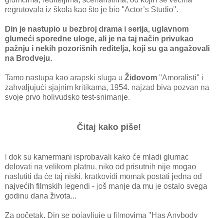
regrutovala iz škola kao što je bio "Actor’s Studio".
Din je nastupio u bezbroj drama i serija, uglavnom
glumeći sporedne uloge, ali je na taj način privukao
pažnju i nekih pozorišnih reditelja, koji su ga angažovali
na Brodveju.
Tamo nastupa kao arapski sluga u
Židovom
"Amoralisti" i
zahvaljujući sjajnim kritikama, 1954. najzad biva pozvan na
svoje prvo holivudsko test-snimanje.
Čitaj kako piše!
I dok su kamermani isprobavali kako će mladi glumac
delovati na velikom platnu, niko od prisutnih nije mogao
naslutiti da će taj niski, kratkovidi momak postati jedna od
najvećih filmskih legendi - još manje da mu je ostalo svega
godinu dana života...
Za početak, Din se pojavljuje u filmovima "Has Anybody