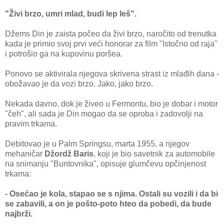
"Živi brzo, umri mlad, budi lep leš".
Džems Din je zaista počeo da živi brzo, naročito od trenutka
kada je primio svoj prvi veći honorar za film "Istočno od raja"
i potrošio ga na kupovinu poršea.
Ponovo se aktivirala njegova skrivena strast iz mlađih dana -
obožavao je da vozi brzo. Jako, jako brzo.
Nekada davno, dok je živeo u Fermontu, bio je dobar i motor
"čeh", ali sada je Din mogao da se oproba i zadovolji na
pravim trkama.
Debitovao je u Palm Springsu, marta 1955, a njegov
mehaničar
Džordž Baris
, koji je bio savetnik za automobile
na snimanju "Buntovnika", opisuje glumčevu opčinjenost
trkama:
- Osećao je kola, stapao se s njima. Ostali su vozili i da bi
se zabavili, a on je pošto-poto hteo da pobedi, da bude
najbrži.