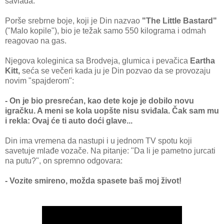
savlada.
Porše srebrne boje, koji je Din nazvao
"The Little Bastard"
("Malo kopile"), bio je težak samo 550 kilograma i odmah
reagovao na gas.
Njegova koleginica sa Brodveja, glumica i pevačica
Eartha
Kitt,
seća se večeri kada ju je Din pozvao da se provozaju
novim "spajderom":
- On je bio presrećan, kao dete koje je dobilo novu
igračku. A meni se kola uopšte nisu sviđala. Čak sam mu
i rekla: Ovaj će ti auto doći glave...
Din ima vremena da nastupi i u jednom TV spotu koji
savetuje mlađe vozače. Na pitanje: "Da li je pametno jurcati
na putu?", on spremno odgovara:
- Vozite smireno, možda spasete baš moj život!