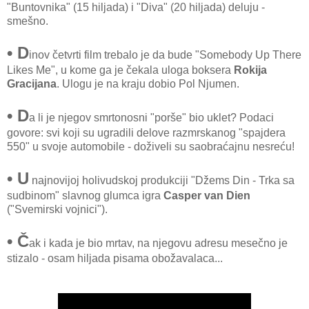
"Buntovnika" (15 hiljada) i "Diva" (20 hiljada) deluju -
smešno.
• D
inov četvrti film trebalo je da bude "Somebody Up There
Likes Me", u kome ga je čekala uloga boksera
Rokija
Gracijana
. Ulogu je na kraju dobio Pol Njumen.
• D
a li je njegov smrtonosni "porše" bio uklet? Podaci
govore: svi koji su ugradili delove razmrskanog "spajdera
550" u svoje automobile - doživeli su saobraćajnu nesreću!
• U
najnovijoj holivudskoj produkciji "Džems Din - Trka sa
sudbinom" slavnog glumca igra
Casper van Dien
("Svemirski vojnici").
• Č
ak i kada je bio mrtav, na njegovu adresu mesečno je
stizalo - osam hiljada pisama obožavalaca...