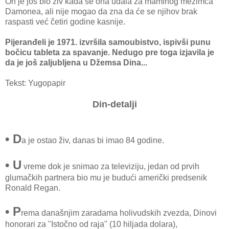
On je još bio živ kada se ona udala za maminog mezimca
Damonea, ali nije mogao da zna da će se njihov brak
raspasti već četiri godine kasnije.
Pijeranđeli je 1971. izvršila samoubistvo, ispivši punu
bočicu tableta za spavanje. Nedugo pre toga izjavila je
da je još zaljubljena u Džemsa Dina...
Tekst:
Yugopapir
Din-detalji
• D
a je ostao živ, danas bi imao 84 godine.
• U
vreme dok je snimao za televiziju, jedan od prvih
glumačkih partnera bio mu je budući američki predsenik
Ronald Regan.
• P
rema današnjim zaradama holivudskih zvezda, Dinovi
honorari za "Istočno od raja" (10 hiljada dolara),