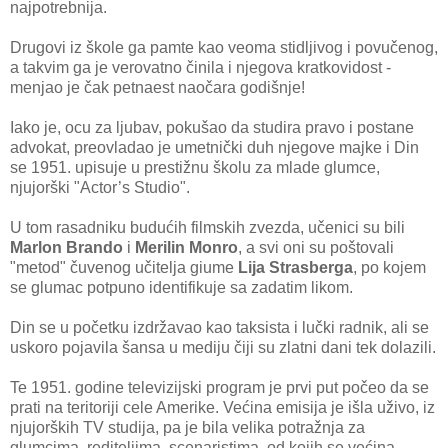
najpotrebnija.
Drugovi iz škole ga pamte kao veoma stidljivog i povučenog,
a takvim ga je verovatno činila i njegova kratkovidost -
menjao je čak petnaest naočara godišnje!
Iako je, ocu za ljubav, pokušao da studira pravo i postane
advokat, preovladao je umetnički duh njegove majke i Din
se 1951. upisuje u prestižnu školu za mlade glumce,
njujorški "Actor’s Studio".
U tom rasadniku budućih filmskih zvezda, učenici su bili
Marlon Brando
i
Merilin Monro
, a svi oni su poštovali
"metod" čuvenog učitelja giume
Lija Strasberga
, po kojem
se glumac potpuno identifikuje sa zadatim likom.
Din se u početku izdržavao kao taksista i lučki radnik, ali se
uskoro pojavila šansa u mediju čiji su zlatni dani tek dolazili.
Te 1951. godine televizijski program je prvi put počeo da se
prati na teritoriji cele Amerike. Većina emisija je išla uživo, iz
njujorških TV studija, pa je bila velika potražnja za
glumcima, rediteljima, scenaristima, od kojih se većina