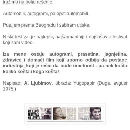
tražimo najbolje rešenje.
Automobili, autogrami, pa opet automobili.
Putujem prema Beogradu i sabiram utiske.
Niški festival je najlepši, najšarmantniji i najšašaviji festival
koji sam video.
Iza mene ostaju autogrami, prasetina, jagnjetina,
zdravice i domaći film koji uporno odbija da postane
industrija, koji je rešio da bude umetnost - pa nek košta
koliko košta i koga košta!
Napisao:
A. Ljubimov
, obrada: Yugopapir (Duga, avgust
1975.)