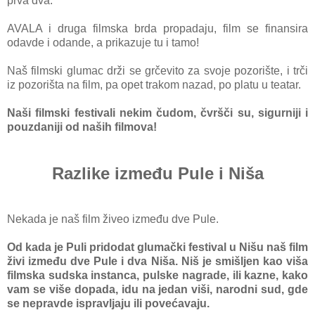
prva dva.
AVALA i druga filmska brda propadaju, film se finansira
odavde i odande, a prikazuje tu i tamo!
Naš filmski glumac drži se grčevito za svoje pozorište, i trči
iz pozorišta na film, pa opet trakom nazad, po platu u teatar.
Naši filmski festivali nekim čudom, čvršči su, sigurniji i
pouzdaniji od naših filmova!
Razlike između Pule i Niša
Nekada je naš film živeo između dve Pule.
Od kada je Puli pridodat glumački festival u Nišu naš film
živi između dve Pule i dva Niša. Niš je smišljen kao viša
filmska sudska instanca, pulske nagrade, ili kazne, kako
vam se više dopada, idu na jedan viši, narodni sud, gde
se nepravde ispravljaju ili povećavaju.