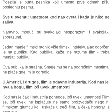
Poezija je puna pesnika koji umesto prve odmah pišu
poslednju pesmu.
Sve u svemu: umetnost kod nas cveta i kada je niko ne
zaliva.
Naravno, mogući su svakojaki nesporazumi i svakojaki
sporazumi.
Jedan manje filmski radnik više filmski intelektualac ogorčen
je na publiku. Kad publika, kaže, ne razume film - treba
menjati publiku.
Ova publika je strašna. Smeje mu se na pogrešnim mestima,
ne plače gde im je odredio!
U Americi, i drugde, film je odavno industrija. Kod nas je,
hvala bogu, film još uvek umetnost!
Kod nas je čak i industrija ponegde, još uvek, umetnost! Film
se, još
uvek, ne isplaćuje ne samo proizvođaču nego ni
filmskom glumcu koji uskače u treći film, a čeka honorar iz