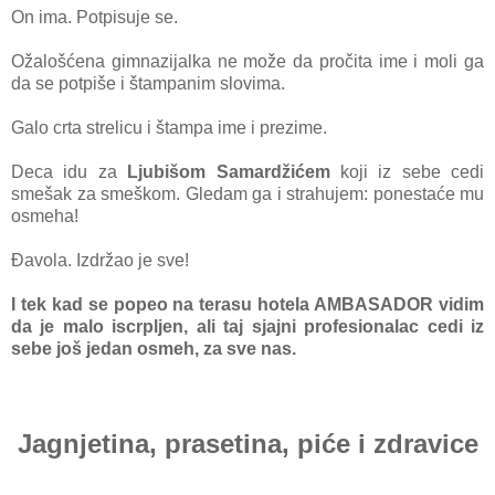
On ima. Potpisuje se.
Ožalošćena gimnazijalka ne može da pročita ime i moli ga
da se potpiše i štampanim slovima.
Galo crta strelicu i štampa ime i prezime.
Deca idu za
Ljubišom Samardžićem
koji iz sebe cedi
smešak za smeškom. Gledam ga i strahujem: ponestaće mu
osmeha!
Đavola. Izdržao je sve!
I tek kad se popeo na terasu hotela AMBASADOR vidim
da je malo iscrpljen, ali taj sjajni profesionalac cedi iz
sebe još jedan osmeh, za sve nas.
Jagnjetina, prasetina, piće i zdravice