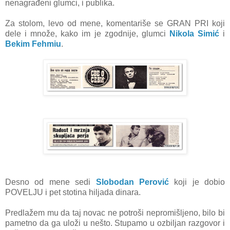
nenagrađeni glumci, i publika.
Za stolom, levo od mene, komentariše se GRAN PRI koji
dele i množe, kako im je zgodnije, glumci
Nikola Simić
i
Bekim Fehmiu
.
Desno od mene sedi
Slobodan Perović
koji je dobio
POVELJU i pet stotina hiljada dinara.
Predlažem mu da taj novac ne potroši nepromišljeno, bilo bi
pametno da ga uloži u nešto. Stupamo u ozbiljan razgovor i