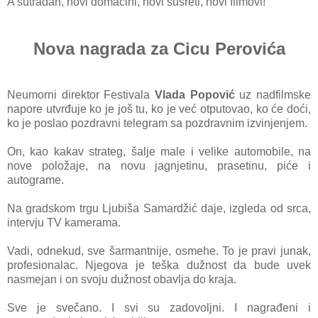
A sutradan, novi domaćini, novi susreti, novi filmovi!
Nova nagrada za Cicu Perovića
Neumorni direktor Festivala
Vlada Popović
uz nadfilmske
napore utvrđuje ko je još tu, ko je već otputovao, ko će doći,
ko je poslao pozdravni telegram sa pozdravnim izvinjenjem.
On, kao kakav strateg, šalje male i velike automobile, na
nove položaje, na novu jagnjetinu, prasetinu, piće i
autograme.
Na gradskom trgu Ljubiša Samardžić daje, izgleda od srca,
intervju TV kamerama.
Vadi, odnekud, sve šarmantnije, osmehe. To je pravi junak,
profesionalac. Njegova je teška dužnost da bude uvek
nasmejan i on
svoju dužnost obavlja do kraja.
Sve je svečano. I svi su zadovoljni. I nagrađeni i