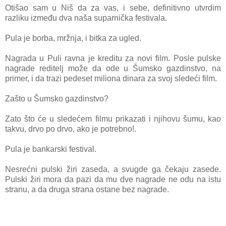
Otišao sam u Niš da za vas, i sebe, definitivno utvrdim
razliku između dva naša suparnička festivala.
Pula je borba, mržnja, i bitka za ugled.
Nagrada u Puli ravna je kreditu za novi film. Posle pulske
nagrade reditelj može da ode u Šumsko gazdinstvo, na
primer, i
da trazi pedeset miliona dinara za svoj sledeći film.
Zašto u Šumsko gazdinstvo?
Zato što će u sledećem filmu prikazati i njihovu šumu, kao
takvu, drvo po drvo, ako je potrebno!.
Pula je bankarski festival.
Nesrećni pulski žiri zaseda, a svugde ga čekaju zasede.
Pulski žiri mora da pazi da mu dve nagrade ne odu na istu
stranu, a da druga strana ostane bez nagrade.