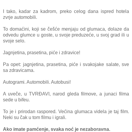
I tako, kadar za kadrom, preko celog dana ispred ho
tela
zvrje automobili.
To domaćini, koji se češće menjaju od glumaca, dolaze da
odvedu glumce u goste, u svoje preduzeće, u svoj grad ili u
svoje selo.
Jagnjetina, prasetina, piće i zdravice!
Pa opet: jagnjetina, prasetina, piće i svakojake salate, sve
sa zdravicama.
Autogrami. Automobili. Autobusi!
A uveče, u TVRĐAVI, narod gleda filmove, a junaci filma
sede u bifeu.
To je i prirodan raspored. Većina glumaca videla je taj film.
Neki su čak u tom filmu i igrali.
Ako imate pamćenje, svaka noć je nezaboravna.