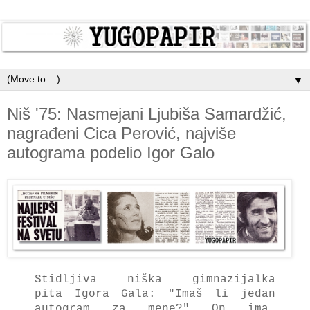
▼
Niš '75: Nasmejani Ljubiša Samardžić,
nagrađeni Cica Perović, najviše
autograma podelio Igor Galo
Stidljiva niška gimnazijalka
pita Igora Gala: "
Imaš li jedan
autogram za mene?"
On ima.