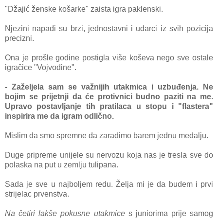
"Džajić ženske košarke" zaista igra paklenski.
Njezini napadi su brzi, jednostavni i udarci iz svih pozicija
precizni.
Ona je prošle godine postigla više koševa nego sve ostale
igračice "Vojvodine".
- Zaželjela sam se važnijih utakmica i uzbuđenja. Ne
bo
jim se prijetnji da će protivnici budno paziti na me.
Upravo postavljanje tih pratilaca u stopu i "flastera"
inspirira me da igram odlično.
Mislim da smo spremne da zaradimo barem jednu medalju.
Duge pripreme unijele su nervozu koja nas je tresla sve do
polaska na put u zemlju tulipana.
Sada je sve u najboljem redu. Želja mi je da budem i prvi
strijelac prvenstva.
Na četiri lakše pokusne utakmice
s juniorima prije samog