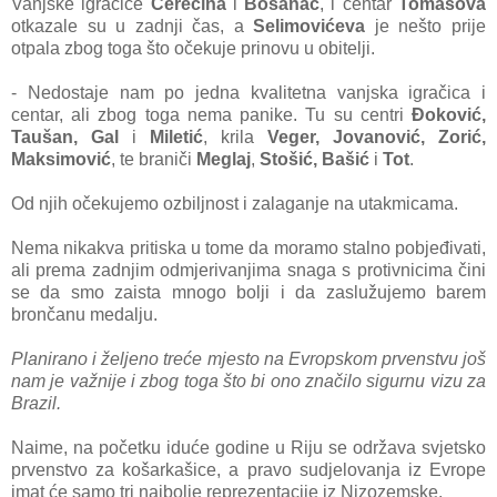
Vanjske igračice
Čerečina
i
Bosanac
, i centar
Tomasova
otkazale su u zadnji čas, a
Selimovićeva
je nešto prije
otpala zbog toga što očekuje prinovu u obitelji.
- Nedostaje nam po jedna
kvalitetna vanjska igračica i
centar, ali zbog toga nema panike. Tu su centri
Đoković,
Taušan, Gal
i
Miletić
, krila
Veger, Jovanović, Zorić,
Maksimović
, te braniči
Meglaj
,
Stošić, Bašić
i
Tot
.
Od njih očekujemo ozbiljnost i zalaganje na utakmicama.
Nema nikakva pritiska u tome da moramo stalno pobjeđivati,
ali prema zadnjim odmjerivanjima snaga s protivnicima čini
se da smo zaista mnogo bolji i da zaslužujemo barem
brončanu medalju.
Planirano i željeno treće mjesto na Evropskom prvenstvu još
nam je važnije i zbog toga što bi ono značilo sigurnu vizu za
Brazil.
Naime, na početku iduće godine u Riju se održava svjetsko
prvenstvo za košarkašice, a pravo sudjelovanja iz Evrope
imat će samo tri najbolje reprezentacije iz Nizozemske.