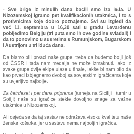
- Sve brige iz minulih dana bacili smo iza leđa. U
Nizozemskoj igramo pet kvalifikacionih utakmica, i to s
protivnicima koje dobro poznajemo. Svi su izgledi da
već 11. septembra u 16,30 sati u gradu Levardenu
pobijedimo Belgiju (tri puta smo ih ove go
dine svladali) i
da to ponovimo u susretima s Rumunjskom, Bugarskom
i Austrijom u tri iduća dana.
Da bismo bili prvaci naše grupe, treba da budemo bolji još
od ČSSR i tada nam medalja ne može izmaknuti. Iako iz
svake
grupe dvije ekipe ulaze u finale, lakše bi nam bilo da
kao prvaci izbjegnemo dvoboj sa sovjetskim igračicama koje
su uvjerljivo najbolje.
Za četrdeset i pet dana priprema
(turneja na Siciliji i turnir u
Sofiji) naše su igračice stekle dovoljno snage za važne
utakmice u Nizozemskoj.
Ali osjeća se da taj sastav ne odražava visoku kvalitetu naše
ženske košarke, jer u sastavu nema najboljih igračica.