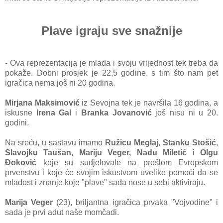
Plave igraju sve snažnije
- Ova reprezentacija je mlada i svoju vrijednost tek treba da
pokaže. Dobni prosjek je 22,5 godine, s tim što nam pet
igračica nema još ni 20 godina.
Mirjana Maksimović
iz Sevojna tek je navršila 16 godina, a
iskusne
Irena Gal
i
Branka Jovanović
još nisu ni u 20.
godini.
Na sreću, u sastavu imamo
Ružicu Meglaj
,
Stanku Stošić
,
Slavojku Taušan, Mariju Veger, Nadu Miletić
i
Olgu
Đoković
koje su sudjelovale na prošlom Evropskom
prvenstvu i koje će svojim iskustvom uvelike pomoći da se
mladost i znanje koje "plave" sada nose u sebi aktiviraju.
Marija Veger
(23), briljantna igračica prvaka "Vojvodine" i
sada je prvi adut naše momčadi.