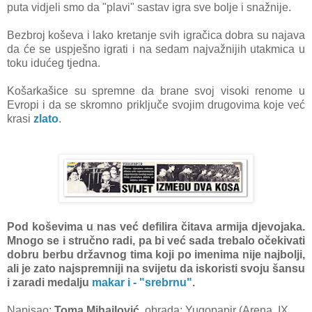
puta vidjeli smo da "plavi" sastav igra sve bolje i snažnije.
Bezbroj koševa i lako kretanje svih igračica dobra su najava
da će se uspješno igrati i na sedam najvažnijih utakmica u
toku idućeg tjedna.
Košarkašice su spremne da brane svoj visoki renome u
Evropi i da se skromno priključe svojim
drugovima koje već
krasi
zlato
.
Pod koševima u nas već defilira čitava armija djevojaka.
Mnogo se i stručno radi, pa bi već sada trebalo očekivati
dobru berbu državnog tima koji po imenima nije najbolji,
ali je zato najspremniji na svijetu da iskoristi svoju šansu
i zaradi medalju
makar i
- "srebrnu"
.
Napisao:
Toma Mihajlović
, obrada: Yugopapir (Arena, IX