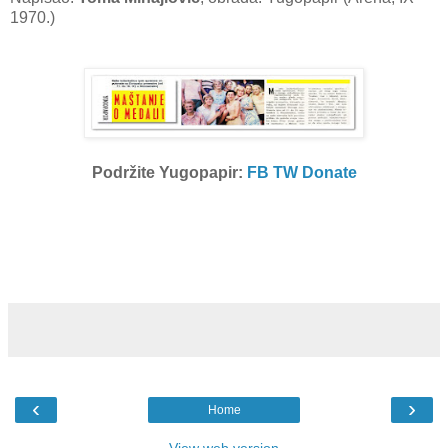
1970.)
Podržite Yugopapir:
FB
TW
Donate
‹
›
Home