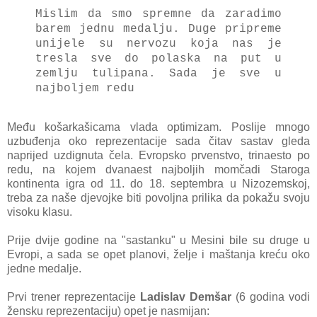
Mislim da smo spremne da zaradimo
barem jednu medalju.
Duge pripreme
unijele su nervozu koja nas je
tresla sve do polaska na put u
zemlju tulipana.
Sada je sve u
najboljem redu
Među košarkašicama vlada optimizam. Poslije mnogo
uzbuđenja oko reprezentacije sada čitav sastav gleda
naprijed uzdignuta čela. Ev
ropsko prvenstvo, trinaesto po
redu, na kojem dvanaest najboljih momčadi Staroga
kontinenta igra od 11. do 18. septembra u Nizozemskoj,
treba za naše djevojke biti povoljna prilika da pokažu svoju
visoku klasu.
Prije dvije godine na "sastanku" u Mesini bile su druge u
Evropi, a sada se opet planovi, želje i maštanja kreću oko
jedne medalje.
Prvi trener reprezentacije
Ladislav Demšar
(6 godina vodi
žensku reprezentaciju) opet je nasmijan: