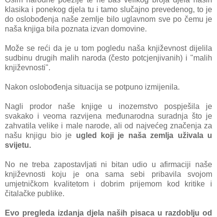
klasika
i ponekog djela tu i tamo slučajno prevedenog, to je
do oslobođenja naše zemlje bilo uglavnom sve po čemu je
naša knjiga bila poznata izvan domovine.
Može se reći da je u tom pogledu naša književnost dijelila
sudbinu drugih malih naroda (često potcjenjivanih) i "malih
književnosti".
Nakon oslobođenja situacija se potpuno izmijenila.
Nagli prodor naše knjige u inozemstvo pospješila je
svakako i veoma razvijena međunarodna suradnja što je
zahvatila velike i male narode, ali od najvećeg značenja za
našu knjigu bio je
ugled koji je naša zemlja uživala u
svijetu.
No ne treba zapostavljati ni bitan udio u afirmaciji naše
književnosti koju je ona sama sebi pribavila svojom
umjetničkom kvalitetom i dobrim prijemom kod kritike i
čitalačke publike.
Evo pregleda izdanja djela naših pisaca u razdoblju od