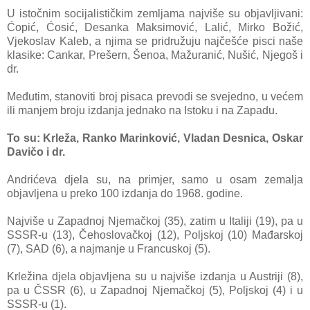
U istočnim socijalističkim zemljama najviše su objavljivani:
Ćopić, Ćosić, Desanka Maksimović, Lalić, Mirko Božić,
Vjekoslav Kaleb, a njima se pridružuju najčešće pisci naše
klasike: Cankar, Prešern, Šenoa, Mažuranić, Nušić, Njegoš i
dr.
Međutim, stanoviti broj pisaca prevodi se svejedno, u većem
ili manjem broju izdanja jednako na Istoku i na Zapadu.
To su: Krleža, Ranko Marinković, Vladan Desnica, Oskar
Davičo i dr.
Andrićeva djela su, na primjer, samo u osam zemalja
objavljena u preko 100 izdanja do 1968. godine.
Najviše u Zapadnoj Njemačkoj (35), zatim u Italiji (19), pa u
SSSR-u (13), Čehoslovačkoj (12), Poljskoj (10) Mađarskoj
(7), SAD (6), a najmanje u Francuskoj (5).
Krležina djela objavljena su u najviše izdanja u Austriji (8),
pa u ČSSR (6), u Zapadnoj Njemačkoj (5), Poljskoj (4) i u
SSSR-u (1).