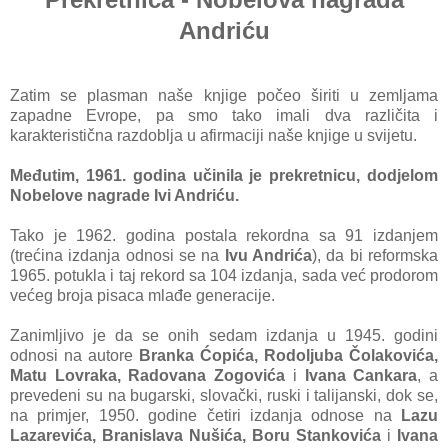
Andriću
Zatim se plasman naše knjige počeo širiti u zemljama
zapadne Evrope, pa smo tako imali dva različita i
karakteristična razdoblja u afirmaciji naše knjige u svijetu.
Međutim, 1961. godina učinila je prekretnicu, dodjelom
Nobelove nagrade Ivi Andriću.
Tako je
1962. godina postala rekordna sa 91 izdanjem
(trećina izdanja odnosi se na
Ivu Andrića
), da bi reformska
1965. potukla i taj rekord sa 104 izdanja, sada već prodorom
većeg broja pisaca mlađe generacije.
Zanimljivo je da se onih sedam izdanja u 1945. godini
odnosi na autore
Branka Ćopića, Rodoljuba Čolakovića,
Matu Lovraka, Radovana Zogovića
i
Ivana Cankara
, a
prevedeni su na bugarski, slovački, ruski i talijanski, dok se,
na primjer, 1950. godine četiri izdanja odnose na
Lazu
Lazarevića, Branislava Nušića, Boru Stankovića
i
Ivana