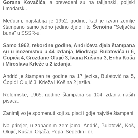
Gorana Kovačića
, a prevedeni su na talijanski, poljski
i
mađarski.
Međutim, najslabija je 1952. godine, kad je izvan zemlje
štampano samo jedno jedino djelo i to
Šenoina
"Seljačka
buna" u SSSR-u.
Samo 1962, rekordne godine, Andrićeva djela štampana
su u inozemstvu u 44 izdanja, Miodraga Bulatovića u 6,
Ćopića 4, Grozdane Olujić 3, Ivana Kušana 3, Eriha Koša
i Miroslava Krleže u 2 izdanja.
Andrić je štampan te godine na 17 jezika, Bulatović na 5,
Ćopić i Olujić 3, Krleža i Koš na
2 jezika.
Reformske, 1965. godine štampana su 104 izdanja naših
pisaca.
Zanimljivo je spomenuti koji su pisci i gdje najviše štampani.
Na primjer, u zapadnim zemljama: Andrić, Bulatović, Koš,
Olujić, Kušan, Oljača, Popa, Šegedin i dr.