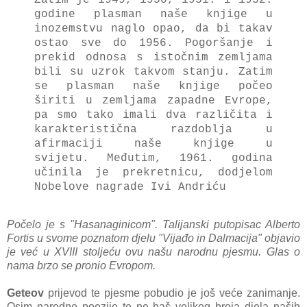
godine plasman naše knjige u
inozemstvu naglo opao, da bi takav
ostao sve do 1956.
Pogoršanje i
prekid odnosa s istočnim zemljama
bili su uzrok takvom stanju.
Zatim
se plasman naše knjige počeo
širiti u zemljama zapadne Evrope,
pa smo tako imali dva različita i
karakteristična razdoblja u
afirmaciji naše knjige u
svijetu.
Međutim, 1961. godina
učinila je prekretnicu, dodjelom
Nobelove nagrade Ivi Andriću
Počelo je s "Hasanaginicom". Talijanski putopisac Alberto
Fortis u svome poznatom djelu "Vijađo in Dalmacija" objavio
je već u XVIII stoljeću ovu našu narodnu pjesmu. Glas o
nama brzo se pronio Evropom.
Geteov
prijevod te pjesme pobudio je još veće zanimanje.
Osim narodne poezije te ne baš velikog broja djela naših