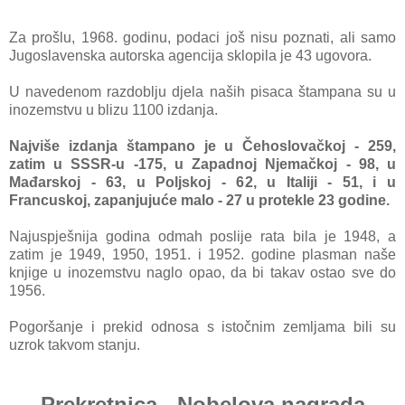
Za prošlu, 1968. godinu, podaci još nisu poznati, ali samo
Jugoslavenska autorska agencija sklopila je 43 ugovora.
U navedenom razdoblju djela naših pisaca štampana su u
inozemstvu u blizu 1100 izdanja.
Najviše izdanja štampano je u Čehoslovačkoj - 259,
zatim u SSSR-u -175, u Zapadnoj Njemačkoj - 98, u
Mađarskoj - 63, u Poljskoj - 62, u Italiji - 51, i u
Francuskoj, zapanjujuće malo - 27 u protekle 23 godine.
Najuspješnija godina odmah poslije rata bila je 1948, a
zatim je 1949, 1950, 1951. i 1952. godine plasman naše
knjige u inozemstvu naglo opao, da bi takav ostao sve do
1956.
Pogoršanje i prekid odnosa s istočnim zemljama bili su
uzrok takvom stanju.
Prekretnica - Nobelova nagrada