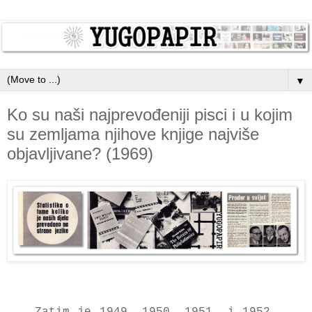
▼
Ko su naši najprevođeniji pisci i u kojim
su zemljama njihove knjige najviše
objavljivane? (1969)
Zatim je 1949, 1950, 1951. i 1952.