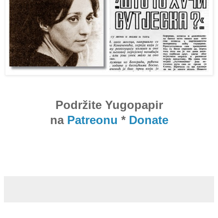
Podržite Yugopapir
na
Patreonu
*
Donate