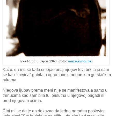
Ivka Rutić u Jajcu 1943. (foto:
muzejavnoj.ba
)
Kažu, da mu se tada smejao onaj njegov levi brk, a ja sam
se kao "mrvica" gubila u ogromnim crnogorskim gorštačkim
rukama.
Njegova ljubav prema meni nije se manifestovala samo u
trenucima kad sam bila tu, prisutna u njegovoj brigadi ili
pred njegovim očima.
Čini mi se da je on dokazao da jedna narodna poslovica