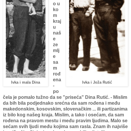
o u
ko
m
kraj
u
naš
e
ze
mlj
e
sa
m
rođ
ena
Ivka i mala Dina
Ivka i Joža Rutić
-
po
čela je pomalo tužno da se "priseća" Dina Rutić. - Mislim
da bih bila podjednako srećna da sam rođena i među
makedonskim, kosovskim, slovenačkim ... ili partizanima
iz bilo kog našeg kraja. Mislim, a tako i osećam, da sam
rođena na pravom mestu i među pravim ljudima. Malo se
sećam svih ljudi među kojima sam rasla. Znam ih najviše