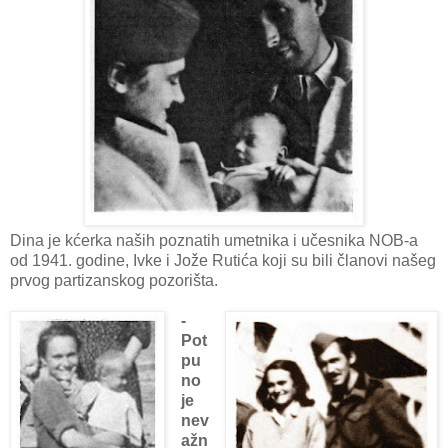
Dina je kćerka naših poznatih umetnika i učesnika NOB-a
od 1941. godine, Ivke i Jože Rutića koji su bili članovi našeg
prvog partizanskog pozorišta.
-
Pot
pu
no
je
nev
ažn