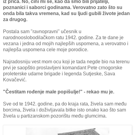
iz priča. No, čini mi se, kao da smo bili prijatelji,
poznanici i saborci godinama. Verovatno zato što su
onda bila takva vremena, kad su ljudi gubili živote jedan
za drugog.
Postala sam "ravnopravni" učesnik u
narodnooslobodilačkom ratu 1942. godine. Za te dane je
vezana i jedna od mojih najlepših uspomena, a verovatno i
najlepša uspomena cele moje porodice.
Najradosniju vest mom ocu koji je tada negde bio na terenu
prvi je saopštio proslavljeni komandant Pete crnogorske
proleterske udarne brigade i legenda Sutjeske, Sava
Kovačević.
"Čestitam rođenje male popišulje!" - rekao mu je.
Sve od te 1942. godine, pa do kraja rata, živela sam među
borcima, živela i doživljavala bitke isto onako kao što sam
živela u partizanskom pozorištu među glumcima.