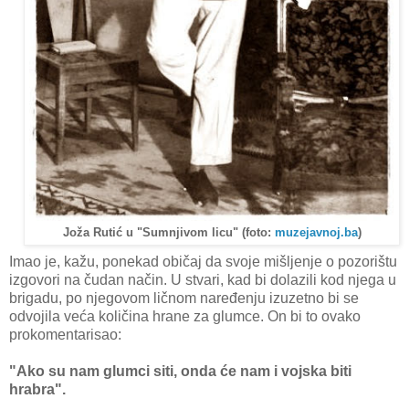
Joža Rutić u "Sumnjivom licu"
(foto:
muzejavnoj.ba
)
Imao je, kažu, ponekad običaj da svoje mišljenje o pozorištu
izgovori na čudan način. U stvari, kad bi dolazili kod njega u
brigadu, po njegovom ličnom naređenju izuzetno bi se
odvojila veća količina hrane za glumce. On bi to ovako
prokomentarisao:
"Ako su nam glumci siti, onda će nam i vojska biti
hrabra".