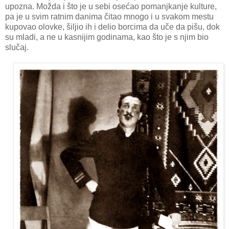
upozna. Možda i što je u sebi osećao pomanjkanje kulture,
pa je u svim ratnim danima čitao mnogo i u svakom mestu
kupovao olovke, šiljio ih i delio borcima da uče da pišu, dok
su mladi, a ne u kasnijim godinama, kao što je s njim bio
slučaj.