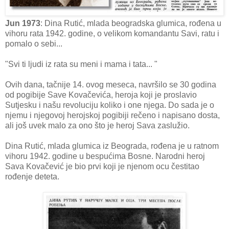
Jun 1973
: Dina Rutić, mlada beogradska glumica, rođena u
vihoru rata 1942. godine, o velikom komandantu Savi, ratu i
pomalo o sebi...
"Svi ti ljudi iz rata su meni i mama i tata... "
Ovih dana, tačnije 14. ovog meseca, navršilo se 30 godina
od pogibije Save Kovačevića, heroja koji je proslavio
Sutjesku i našu revoluciju koliko i one njega. Do sada je o
njemu i njegovoj herojskoj pogibiji rečeno i napisano dosta,
ali još uvek malo za ono što je heroj Sava zaslužio.
Dina Rutić, mlada glumica iz Beograda, rođena je u ratnom
vihoru 1942. godine u bespućima Bosne. Narodni heroj
Sava Kovačević je bio prvi koji je njenom ocu čestitao
rođenje deteta.