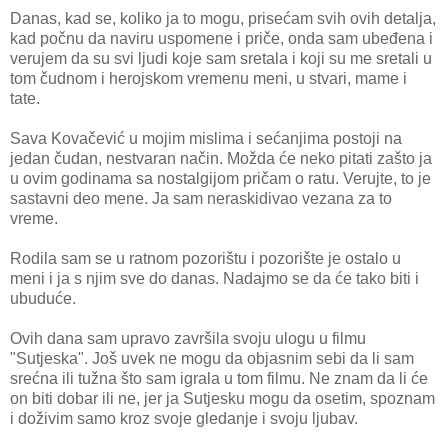
Danas, kad se, koliko ja to mogu, prisećam svih ovih detalja,
kad počnu da naviru uspomene i priče, onda sam ubeđena i
verujem da su svi ljudi koje sam sretala i koji su me sretali u
tom čudnom i herojskom vremenu meni, u stvari, mame i
tate.
Sava Kovačević u mojim mislima i sećanjima postoji na
jedan čudan, nestvaran način. Možda će neko pitati zašto ja
u ovim godinama sa nostalgijom pričam o ratu. Verujte, to je
sastavni deo mene. Ja sam neraskidivao vezana za to
vreme.
Rodila sam se u ratnom pozorištu i pozorište je ostalo u
meni i ja s njim sve do danas. Nadajmo se da će tako biti i
ubuduće.
Ovih dana sam upravo završila svoju ulogu u filmu
"Sutjeska". Još uvek ne mogu da objasnim sebi da li sam
srećna ili tužna što sam igrala u tom filmu. Ne znam da li će
on biti dobar ili ne, jer ja Sutjesku mogu da osetim, spoznam
i doživim samo kroz svoje gledanje i svoju ljubav.