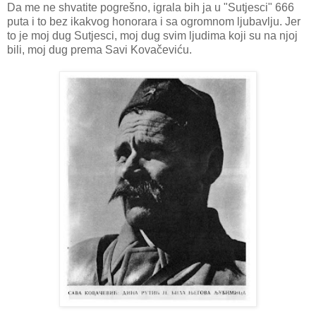
Da me ne shvatite pogrešno, igrala bih ja u "Sutjesci" 666
puta i to bez ikakvog honorara i sa ogromnom ljubavlju. Jer
to je moj dug Sutjesci, moj dug svim ljudima koji su na njoj
bili, moj dug prema Savi Kovačeviću.