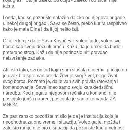
koja glasi "Što je daleko od očiju - daleko i od srca" nije
tačna.
I onda, kad se pozorište nalazilo daleko od njegove brigade,
u nekoj drugoj brigadi, Sava se često, preko kurira raspitivao
kako je mala Dina i da li joj nešto fali.
Očigledno je da je Sava Kovačević voleo ljude, voleo sve
borce kao svoju decu ili braću. Kažu, da je umeo da bude i
preterano strog. Kažu da nije podnosio niti pravdao
neizvršenje zadatka.
Ali, isto tako, svi oni od kojih sam slušala o njemu, pričaju da
je uvek bio spreman pre da žrtvuje svoj život, nego život
svog borca. Poznato je, da je van svih pravila ratovanja i
komandovanja, Sava imao samo svoju karakterističnu
naredbu. Kod njega u njegovom rečniku u komandi nije
postojalo juriš i napred, postojala je samo komanda ZA
MNOM.
Za partizansko pozorište mislio je da je institucija koja je
neophodna za ono vreme i situaciju. Voleo ga je, možda i
zato što ranije nije bio u situaciji da pozorište kao umetnost