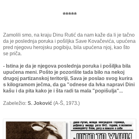
*****
Zamolili smo, na kraju Dinu Rutić da nam kaže da li je tačno
da je poslednja poruka i pošiljka Save Kovačevića, upućena
pred njegovu herojsku pogibiju, bila upućena njoj, kao što
se priča.
- Istina je da je njegova poslednja poruka i pošiljka bila
upućena meni. Pošto je pozorište tada bilo na nekoj
drugoj partizanskoj teritoriji, Sava je poslao svog kurira
s kilogramom ječma, da ga "odnese da Ivka napravi Dini
kašu i da pita kako je i šta radi ta mala "popišulja"...
Zabeležio:
S. Joković
(A-Š, 1973.)