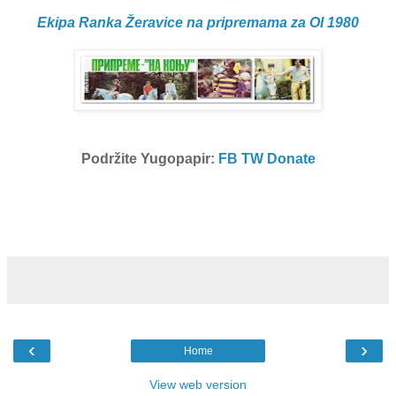
Ekipa Ranka Žeravice na pripremama za OI 1980
Podržite Yugopapir:
FB
TW
Donate
‹
›
Home
View web version