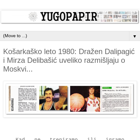
▼
Košarkaško leto 1980: Dražen Dalipagić
i Mirza Delibašić uveliko razmišljaju o
Moskvi...
Kаd ne trenirаmo ili igrаmo