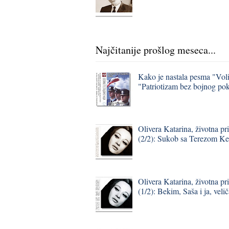
Najčitanije prošlog meseca...
Kako je nastala pesma "Vol
"Patriotizam bez bojnog pok
Olivera Katarina, životna pr
(2/2): Sukob sa Terezom K
Olivera Katarina, životna pr
(1/2): Bekim, Saša i ja, vel