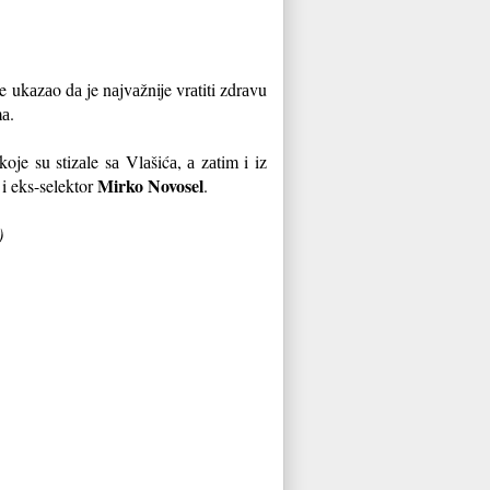
 ukаzаo dа je nаjvаžnije vrаtiti zdrаvu
mа.
je su stizаle sа Vlаšićа, а zаtim i iz
Mirko Novosel
 i eks-selektor
.
)