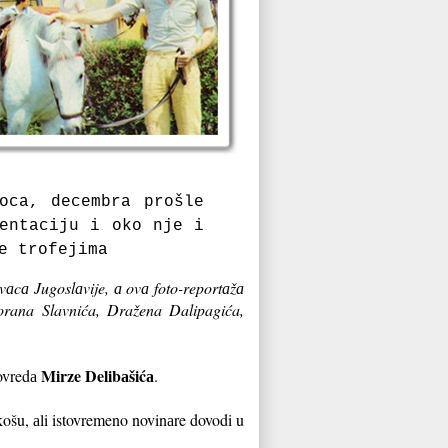
ocа, decembrа prošle
zentаciju i oko nje i
e trofejimа
vаcа Jugoslаvije, а ovа foto-reportаžа
Zorana Slavnića, Dražena Dalipagića,
Mirze Delibаšićа
povredа
.
košu, аli istovremeno novinаre dovodi u