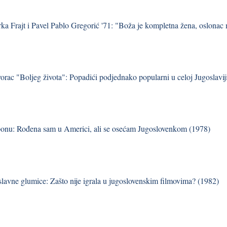
ka Frajt i Pavel Pablo Gregorić '71: "Boža je kompletna žena, oslonac m
vorac "Boljeg života": Popadići podjednako popularni u celoj Jugoslavij
onu: Rođena sam u Americi, ali se osećam Jugoslovenkom (1978)
 slavne glumice: Zašto nije igrala u jugoslovenskim filmovima? (1982)