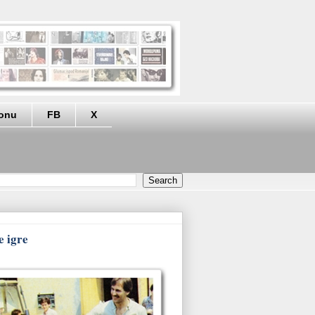
eonu
FB
X
e igre