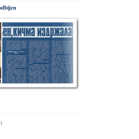
odbijen
3)