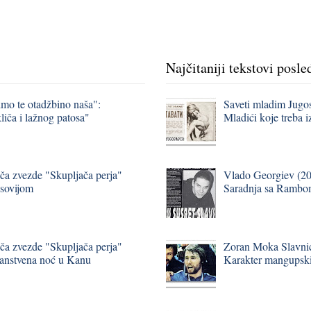
Najčitaniji tekstovi posle
imo te otadžbino naša":
Saveti mladim Jugo
liča i lažnog patosa"
Mladići koje treba i
iča zvezde "Skupljača perja"
Vlado Georgiev (20
esovijom
Saradnja sa Rambom
iča zvezde "Skupljača perja"
Zoran Moka Slavnić,
ičanstvena noć u Kanu
Karakter mangupski,