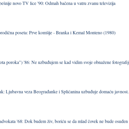
pešnije novo TV lice '90: Odmah bačena u vatru zvanu televizija
orodična poseta: Prve komšije - Branka i Kemal Monteno (1980)
ta poroka") '86: Ne uzbuđujem se kad vidim svoje obnažene fotografij
ak: Ljubavna veza Beograđanke i Splićanina uzbuđuje domaću javnost.
 advokata '68: Dok budem živ, boriću se dа mlаd čovek ne bude osuđen