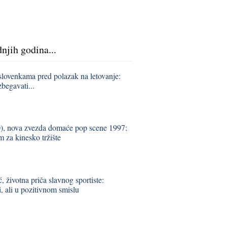
dnjih godina...
slovenkama pred polazak na letovanje:
zbegavati...
), nova zvezda domaće pop scene 1997:
 za kinesko tržište
 životna priča slavnog sportiste:
 ali u pozitivnom smislu