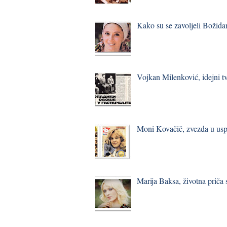
Kako su se zavoljeli Božidar
Vojkan Milenković, idejni t
Moni Kovačič, zvezda u usp
Marija Baksa, životna priča