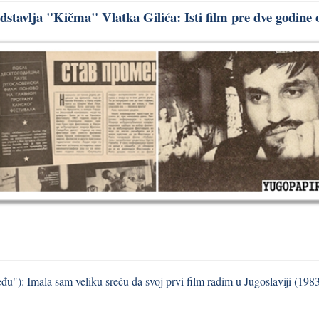
stavlja "Kičma" Vlatka Gilića: Isti film pre dve godine 
u"): Imala sam veliku sreću da svoj prvi film radim u Jugoslaviji (198