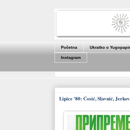
Početna
Ukratko o Yugopapi
Instagram
Lipice '80: Ćosić, Slavnić, Jerk