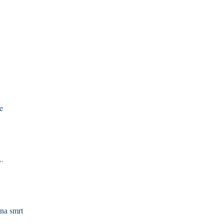
e
..
 nа smrt