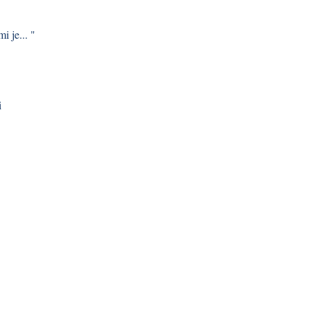
i je... "
i