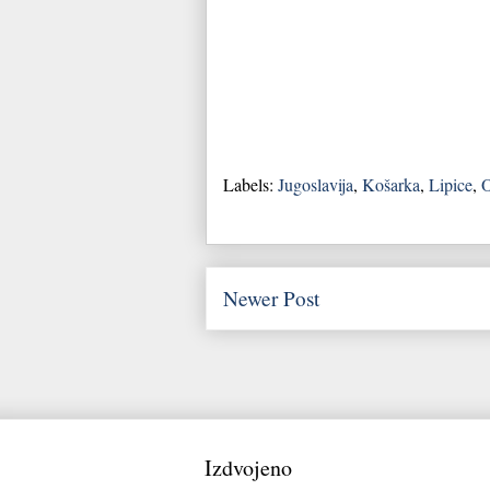
Labels:
Jugoslavija
,
Košarka
,
Lipice
,
O
Newer Post
Izdvojeno