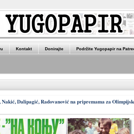
ru
Kontakt
Donirajte
Podržite Yugopapir na Patr
ov, Nakić, Dalipagić, Radovanović na pripremama za Olimpijsk