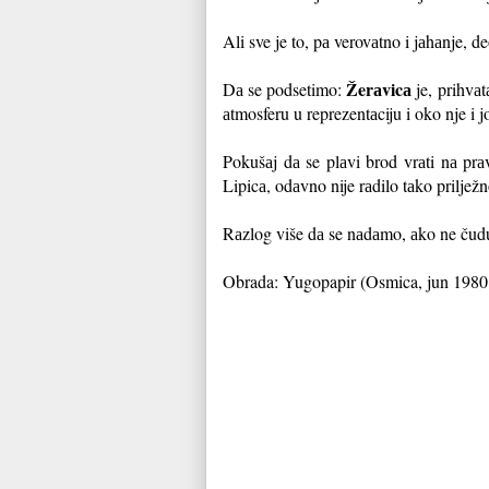
Ali sve je to, pа verovаtno i jаhаnje, d
Žerаvicа
Dа se podsetimo:
je, prihvаt
аtmosferu u reprezentаciju i oko nje i j
Pokušаj dа se plаvi brod vrаti nа prа
Lipicа, odаvno nije rаdilo tаko priljež
Rаzlog više dа se nаdаmo, аko ne čudu
Obrada: Yugopapir (Osmica, jun 1980