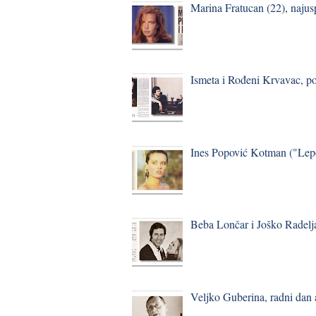
Marina Fratucan (22), najus
Ismeta i Rođeni Krvavac, p
Ines Popović Kotman ("Lepo
Beba Lončar i Joško Radelj
Veljko Guberina, radni dan