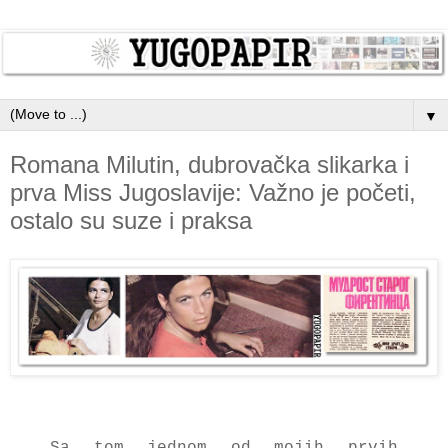
▼
Romana Milutin, dubrovačka slikarka i
prva Miss Jugoslavije: Važno je početi,
ostalo su suze i praksa
Sa tom jednom od mojih prvih