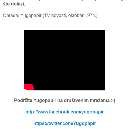
što dolаzi.
Obrada: Yugopapir (TV novosti, oktobar 1974.)
Podržite Yugopapir
na društvenim mrežama :-)
http://www.facebook.com/yugopapir
https://twitter.com/Yugopapir