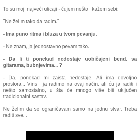
To su moji najveći uticaji - čujem nešto i kažem sebi:
"Ne želim tako da radim."
- Ima puno ritma i bluza u tvom pevanju.
- Ne znam, ja jednostavno pevam tako.
- Da li ti ponekad nedostaje uobičajeni bend, sa
gitarama, bubnjevima... ?
- Da, ponekad mi zaista nedostaje. Ali ima dovoljno
prostora... Vins i ja radimo na ovaj način, ali ću ja raditi i
nešto samostalno, u šta će mnogo više biti uključen
tradicionalni sastav.
Ne želim da se ograničavam samo na jednu stvar. Treba
raditi sve...