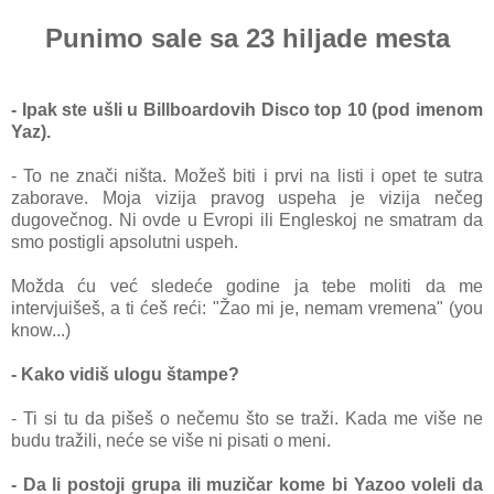
Punimo sale sa 23 hiljade mesta
- Ipak ste ušli u Billboardovih Disco top 10 (pod imenom
Yaz).
- To ne znači ništa. Možeš biti i prvi na listi i opet te sutra
zaborave. Moja vizija pravog uspeha je vizija nečeg
dugovečnog. Ni ovde u Evropi ili Engleskoj ne smatram da
smo postigli apsolutni uspeh.
Možda ću već sledeće godine ja tebe moliti da me
intervjuišeš, a ti ćeš reći: "Žao mi je, nemam vremena" (you
know...)
- Kako vidiš ulogu štampe?
- Ti si tu da pišeš o nečemu što se traži. Kada me više ne
budu tražili, neće se više ni pisati o meni.
- Da li postoji grupa ili muzičar kome bi Yazoo voleli da