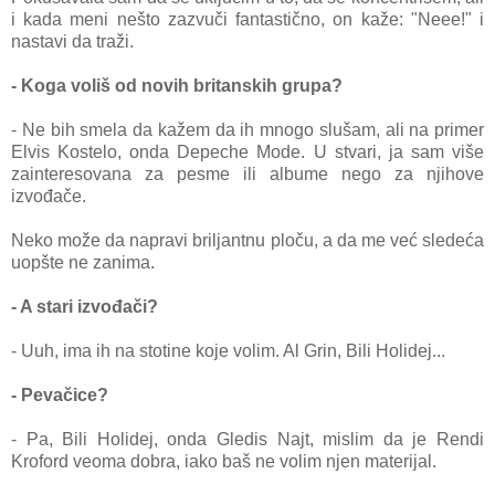
i kada meni nešto zazvuči fantastično, on kaže: "Neee!" i
nastavi da traži.
- Koga voliš od novih britanskih grupa?
- Ne bih smela da kažem da ih mnogo slušam, ali na primer
Elvis Kostelo, onda Depeche Mode. U stvari, ja sam više
zainteresovana za pesme ili albume nego za njihove
izvođače.
Neko može da napravi briljantnu ploču, a da me već sledeća
uopšte ne zanima.
- A stari izvođači?
- Uuh, ima ih na stotine koje volim. Al Grin, Bili Holidej...
- Pevačice?
- Pa, Bili Holidej, onda Gledis Najt, mislim da je Rendi
Kroford veoma dobra, iako baš ne volim njen materijal.