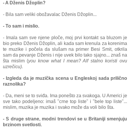
- A Dženis Džoplin?
- Bila sam veliki obožavalac Dženis Džoplin...
- To sam i mislio.
- Imala sam sve njene ploče, moj prvi kontakt sa bluzom je
bio preko Dženis Džoplin, ali kada sam krenula za korenima
te muzike i počela da slušam na primer Besi Smit, otkrila
sam da pevanje Dženis i nije uvek bilo tako sjajno... znaš na
šta mislim (
you know what I mean? Alf stalno koristi ovu
uzrečicu).
- Izgleda da je muzička scena u Engleskoj sada prilično
raznolika?
- Da, meni se to sviđa. Ima ponešto za svakoga. U Americi je
sve tako podeljeno: imaš "crne top liste" i "bele top liste"...
mislim, muzika je muzika i svako može da voli bilo šta.
- S druge strane, modni trendovi se u Britaniji smenjuju
brzinom svetlosti.