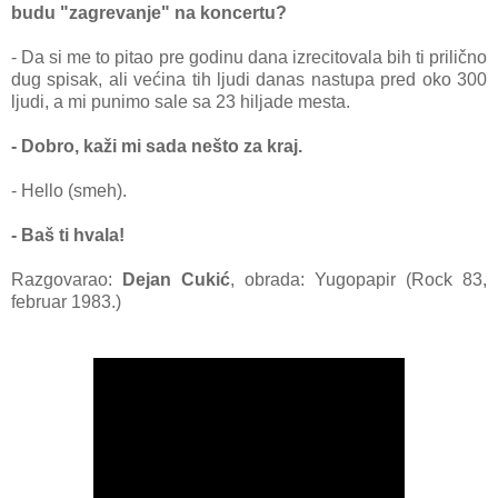
budu "zagrevanje" na koncertu?
- Da si me to pitao pre godinu dana izrecitovala bih ti prilično
dug spisak, ali većina tih ljudi danas nastupa pred oko 300
ljudi, a mi punimo sale sa 23 hiljade mesta.
- Dobro, kaži mi sada nešto za kraj.
- Hello (smeh).
- Baš ti hvala!
Razgovarao:
Dejan Cukić
, obrada: Yugopapir (Rock 83,
februar 1983.)