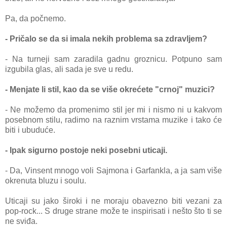
Pa, da počnemo.
- Pričalo se da si imala nekih problema sa zdravljem?
- Na turneji sam zaradila gadnu groznicu. Potpuno sam
izgubila glas, ali sada je sve u redu.
- Menjate li stil, kao da se više okrećete "crnoj" muzici?
- Ne možemo da promenimo stil jer mi i nismo ni u kakvom
posebnom stilu, radimo na raznim vrstama muzike i tako će
biti i ubuduće.
- Ipak sigurno postoje neki posebni uticaji.
- Da, Vinsent mnogo voli Sajmona i Garfankla, a ja sam više
okrenuta bluzu i soulu.
Uticaji su jako široki i ne moraju obavezno biti vezani za
pop-rock... S druge strane može te inspirisati i nešto što ti se
ne sviđa.