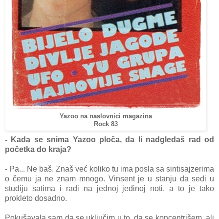
Yazoo na naslovnici magazina
Rock 83
- Kada se snima Yazoo ploča, da li nadgledaš rad od
početka do kraja?
- Pa... Ne baš. Znaš već koliko tu ima posla sa sintisajzerima
o čemu ja ne znam mnogo. Vinsent je u stanju da sedi u
studiju satima i radi na jednoj jedinoj noti, a to je tako
prokleto dosadno.
Pokušavala sam da se uključim u to, da se koncentrišem, ali