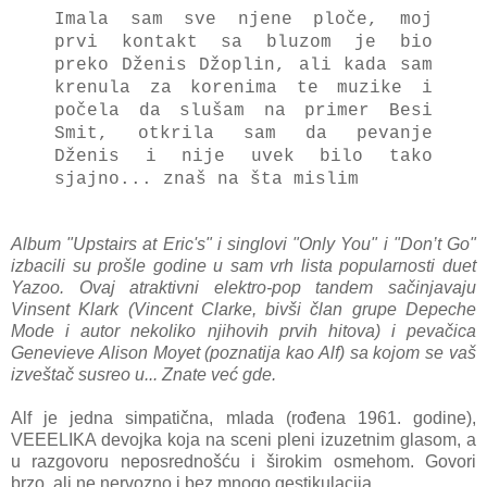
Imala sam sve njene ploče, moj
prvi kontakt sa bluzom je bio
preko Dženis Džoplin, ali kada sam
krenula za korenima te muzike i
počela da slušam na primer Besi
Smit, otkrila sam da pevanje
Dženis i nije uvek bilo tako
sjajno... znaš na šta mislim
Album "Upstairs at Eric's" i singlovi "Only You" i "Don’t Go"
izbacili su prošle godine u sam vrh lista popularnosti duet
Yazoo. Ovaj atraktivni elektro-pop tandem sačinjavaju
Vinsent Klark (Vincent Clarke, bivši član grupe Depeche
Mode i autor nekoliko njihovih prvih hitova) i pevačica
Genevieve Alison Moyet (poznatija kao Alf) sa kojom se vaš
izveštač susreo u... Znate već gde.
Alf je jedna simpatična, mlada (rođena 1961. godine),
VEEELIKA devojka koja na sceni pleni izuzetnim glasom, a
u razgovoru neposrednošću i širokim osmehom. Govori
brzo, ali ne nervozno i bez mnogo gestikulacija.