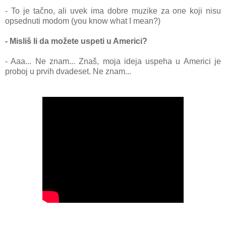
- To je tačno, ali uvek ima dobre muzike za one koji nisu
opsednuti modom (you know what I mean?)
- Misliš li da možete uspeti u Americi?
- Aaa... Ne znam... Znaš, moja ideja uspeha u Americi je
proboj u prvih dvadeset. Ne znam...