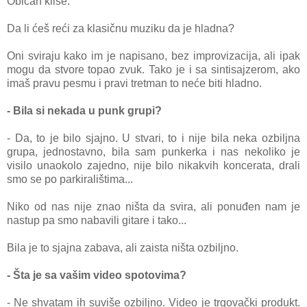
Običan kliše.
Da li ćeš reći za klasičnu muziku da je hladna?
Oni sviraju kako im je napisano, bez improvizacija, ali ipak
mogu da stvore topao zvuk. Tako je i sa sintisajzerom, ako
imaš pravu pesmu i pravi tretman to neće biti hladno.
- Bila si nekada u punk grupi?
- Da, to je bilo sjajno. U stvari, to i nije bila neka ozbiljna
grupa, jednostavno, bila sam punkerka i nas nekoliko je
visilo unaokolo zajedno, nije bilo nikakvih koncerata, drali
smo se po parkiralištima...
Niko od nas nije znao ništa da svira, ali ponuđen nam je
nastup pa smo nabavili gitare i tako...
Bila je to sjajna zabava, ali zaista ništa ozbiljno.
- Šta je sa vašim video spotovima?
- Ne shvatam ih suviše ozbiljno. Video je trgovački produkt.