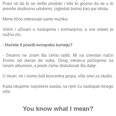
Pravi se da bi se nešto prodalo i bilo bi grozno da se u to
previše studiozno udubimo, izgledali bismo kao par idiota.
Mene lično interesuje samo muzika.
Volim i uživam u nastupima i snimanjima, a sve ostalo je
nužno zlo.
- Hoćete li praviti evropsku turneju?
- Stvarno ne znam šta ćemo raditi. Mi na izvestan način
živimo od danas do sutra. Ovog meseca počinjemo sa
novim albumom, a posle ćemo diskutovati šta dalje.
U stvari, mi i nismo baš koncertna grupa, više smo za studio.
Kada okupimo sopstveni sastav, sa njim ću nastupati mnogo
više.
You know what I mean?