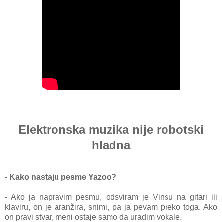
Elektronska muzika nije robotski
hladna
- Kako nastaju pesme Yazoo?
- Ako ja napravim pesmu, odsviram je Vinsu na gitari ili
klaviru, on je aranžira, snimi, pa ja pevam preko toga. Ako
on pravi stvar, meni ostaje samo da uradim vokale.