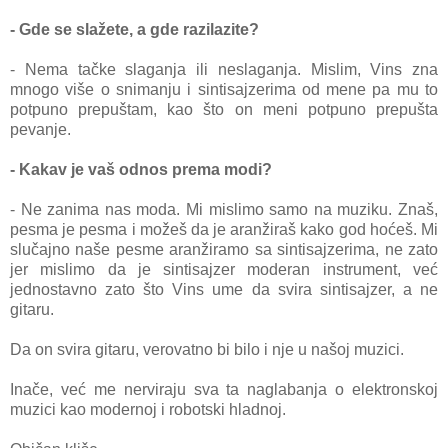
- Gde se slažete, a gde razilazite?
- Nema tačke slaganja ili neslaganja. Mislim, Vins zna
mnogo više o snimanju i sintisajzerima od mene pa mu to
potpuno prepuštam, kao što on meni potpuno prepušta
pevanje.
- Kakav je vaš odnos prema modi?
- Ne zanima nas moda. Mi mislimo samo na muziku. Znaš,
pesma je pesma i možeš da je aranžiraš kako god hoćeš. Mi
slučajno naše pesme aranžiramo sa sintisajzerima, ne zato
jer mislimo da je sintisajzer moderan instrument, već
jednostavno zato što Vins ume da svira sintisajzer, a ne
gitaru.
Da on svira gitaru, verovatno bi bilo i nje u našoj muzici.
Inače, već me nerviraju sva ta naglabanja o elektronskoj
muzici kao modernoj i robotski hladnoj.