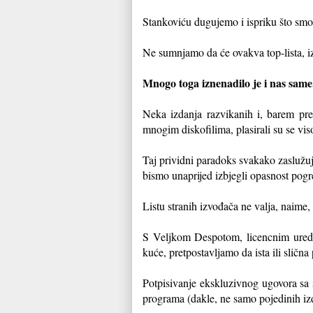
Stankoviću dugujemo i ispriku što smo
Ne sumnjamo da će ovakva top-lista, iz
Mnogo toga iznenadilo je i nas sam
Neka izdanja razvikanih i, barem prem
mnogim diskofilima, plasirali su se vis
Taj prividni paradoks svakako zasluž
bismo unaprijed izbjegli opasnost pogr
Listu stranih izvođača ne valja, naime, 
S Veljkom Despotom, licencnim uredn
kuće, pretpostavljamo da ista ili slična 
Potpisivanje ekskluzivnog ugovora sa 
programa (dakle, ne samo pojedinih iz