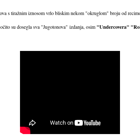
lova s tiražnim iznosom vrlo bliskim nekom "okruglom" broju od recimo, 
"Undercovera" "Rol
t očito su dosegla sva "Jugotonova" izdanja, osim