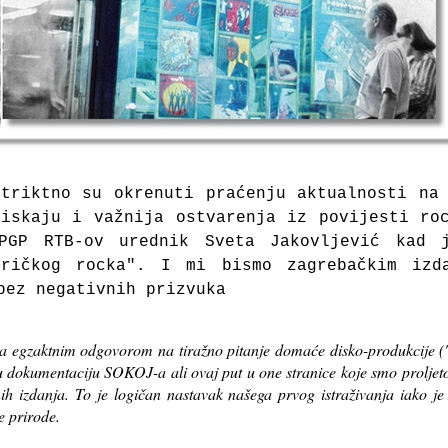
triktno su okrenuti praćenju aktualnosti na
iskaju i važnija ostvarenja iz povijesti ro
PGP RTB-ov urednik Sveta Jakovljević kad j
eričkog rocka". I mi bismo zagrebačkim izd
 bez negativnih prizvuka
za egzaktnim odgovorom na tiražno pitanje domaće disko-produkcije (
iju dokumentaciju SOKOJ-a ali ovaj put u one stranice koje smo prolje
nih izdanja. To je logičan nastavak našega prvog istraživanja iako 
e prirode.