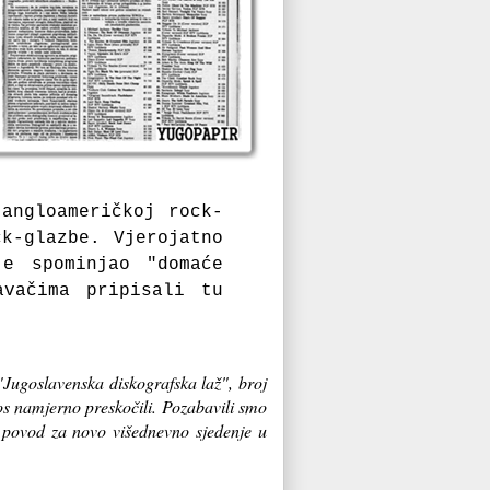
 angloameričkoj rock-
ck-glazbe. Vjerojatno
e spominjao "domaće
avačima pripisali tu
"Jugoslavenska diskografska laž", broj
tos namjerno preskočili. Pozabavili smo
je povod za novo višednevno sjedenje u