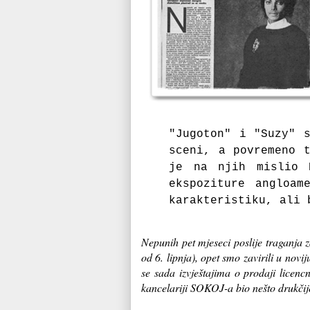
"Jugoton" i "Suzy" s
sceni, a povremeno t
je na njih mislio 
ekspoziture angloam
karakteristiku, ali
Nepunih pet mjeseci poslije traganja 
od 6. lipnja), opet smo zavirili u nov
se sada izvještajima o prodaji licenc
kancelariji SOKOJ-a bio nešto drukčij