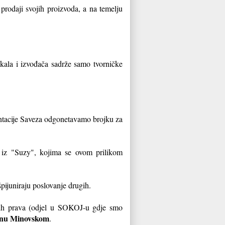
prodaji svojih proizvoda, a na temelju
ikala i izvođača sadrže samo tvorničke
entacije Saveza odgonetavamo brojku za
iz "Suzy", kojima se ovom prilikom
pijuniraju poslovanje drugih.
skih prava (odjel u SOKOJ-u gdje smo
nu Minovskom
.