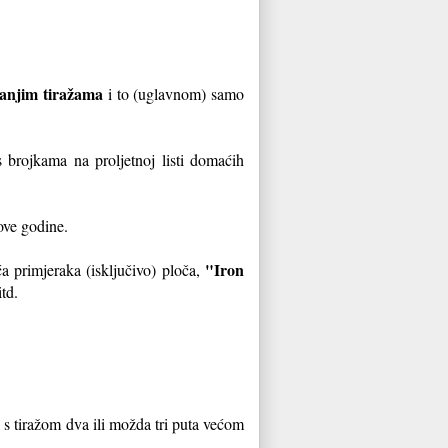
manjim tiražama
i to (uglavnom) samo
s brojkama na proljetnoj listi domaćih
 ove godine.
"Iron
ća primjeraka (isključivo) ploča,
td.
 s tiražom dva ili možda tri puta većom