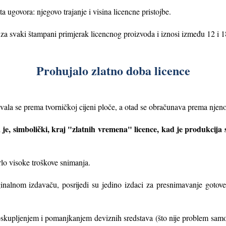
a ugovora: njegovo trajanje i visina licencne pristojbe.
 za svaki štampani primjerak licencnog proizvoda i iznosi između 12 i 1
Prohujalo zlatno doba licence
ivala se prema tvorničkoj cijeni ploče, a otad se obračunava prema njeno
je, simbolički, kraj "zlatnih vremena" licence, kad je produkcija st
lo visoke troškove snimanja.
nalnom izdavaču, posrijedi su jedino izdaci za presnimavanje gotove
oskupljenjem i pomanjkanjem deviznih sredstava (što nije problem samo 