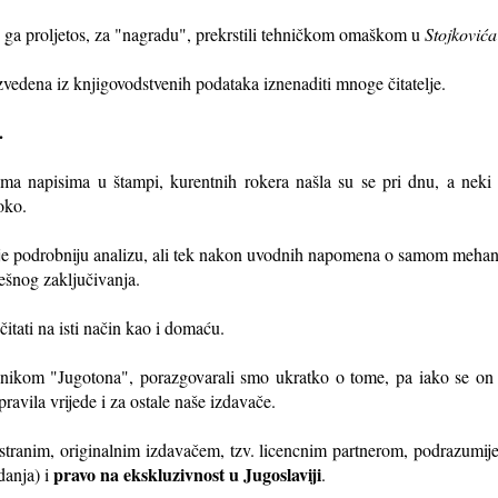
 ga proljetos, za "nagradu", prekrstili tehničkom omaškom u
Stojkovića
vedena iz knjigovodstvenih podataka iznenaditi mnoge čitatelje.
e.
a napisima u štampi, kurentnih rokera našla su se pri dnu, a neki n
oko.
uje podrobniju analizu, ali tek nakon uvodnih napomena o samom mehan
ešnog zaključivanja.
čitati na isti način kao i domaću.
ikom "Jugotona", porazgovarali smo ukratko o tome, pa iako se on 
pravila vrijede i za ostale naše izdavače.
stranim, originalnim izdavačem, tzv. licencnim partnerom, podrazumij
pravo na ekskluzivnost u Jugoslaviji
danja) i
.