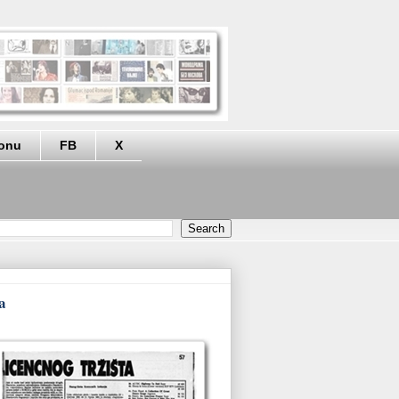
eonu
FB
X
a