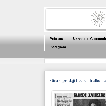
Početna
Ukratko o Yugopapi
Instagram
Istina o prodaji licencnih album