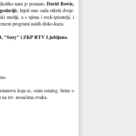
David Bowie,
 (koliko nam je poznato,
goslaviji
), htjeli smo sada otkriti dvoje:
i mediji, a s njima i rock-spisatelji, i
icencni programi naših disko-kuća.
, "Suzy" i ZKP RTV Ljubljana.
amo.
ustanovu koja se, osim ostalog, brine o
u na tzv. nosačima zvuka.