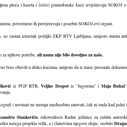
jena ploča i kaseta i češće) gramofonske kuće izvještavaju SOKOJ o 
danima, povremeno ih provjeravaju i posebni SOKOJ-evi organi.
o, uz častan izuzetak pošiljki ZKP RTV Ljubljana, umjesto imena art
ali nama nije bilo dovoljno za naše.
 za njihove potrebe,
ativno brzo obavili u disko-kućama, umjesto da iz mase preostale dokum
šković
Veljko Despot
Maja Buhač
iz PGP RTB,
iz "Jugotona" i
ivanju.
kografi i novinari ne moraju međusobno ratovati, čak ni onda kad jedni š
ksandru Stankoviću
, rukovodiocu Radne jedinice za zaštitu autor
Draga
ršetku našega projekta velik, a i članovima njegove ekipe, osobito