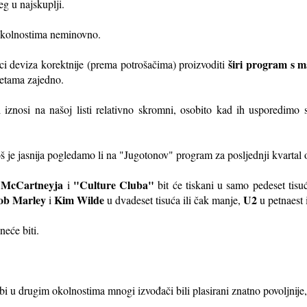
eg u najskuplji.
 okolnostima neminovno.
širi program s 
šici deviza korektnije (prema potrošačima) proizvoditi
setama zajedno.
ni iznosi na našoj listi relativno skromni, osobito kad ih usporedimo 
još je jasnija pogledamo li na "Jugotonov" program za posljednji kvartal
 McCartneyja
"Culture Cluba"
i
bit će tiskani u samo pedeset tisu
Bob Marley
Kim Wilde
U2
i
u dvadeset tisuća ili čak manje,
u petnaest i
eće biti.
bi u drugim okolnostima mnogi izvođači bili plasirani znatno povoljnije,