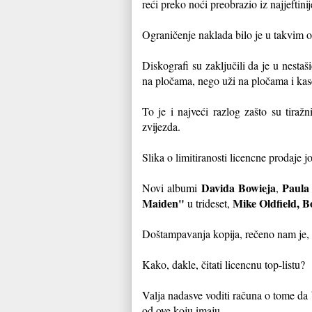
reći preko noći preobrazio iz najjeftinij
Ograničenje naklada bilo je u takvim
Diskografi su zaključili da je u nesta
na pločama, nego uži na pločama i ka
To je i najveći razlog zašto su tiraž
zvijezda.
Slika o limitiranosti licencne prodaje 
Davida Bowieja
Paula
Novi albumi
,
Maiden"
Mike Oldfield, 
u trideset,
Doštampavanja kopija, rečeno nam je, n
Kako, dakle, čitati licencnu top-listu?
Valja nadasve voditi računa o tome da 
od ove koju imaju.