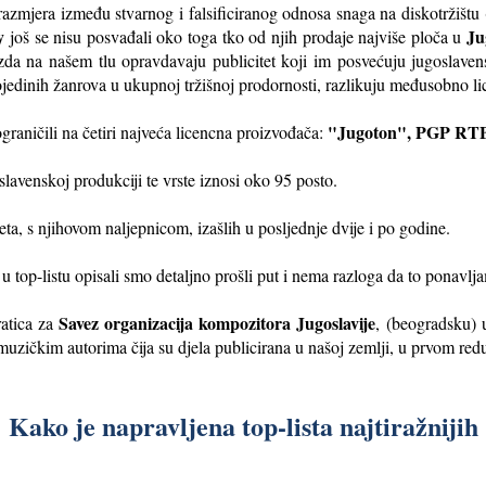
razmjera između stvarnog i falsificiranog odnosa snaga na diskotržištu
y
Ju
još se nisu posvađali oko toga tko od njih prodaje najviše ploča u
ezda na našem tlu opravdavaju publicitet koji im posvećuju jugoslavensk
ojedinih žanrova u ukupnoj tržišnoj prodornosti, razlikuju međusobno l
"Jugoton", PGP RTB
ograničili na četiri najveća licencna proizvođača:
lavenskoj produkciji te vrste iznosi oko 95 posto.
eta, s njihovom naljepnicom, izašlih u posljednje dvije i po godine.
u top-listu opisali smo detaljno prošli put i nema razloga da to ponavlj
Savez organizacija kompozitora Jugoslavije
atica za
, (beogradsku) 
uzičkim autorima čija su djela publicirana u našoj zemlji, u prvom red
Kako je napravljena top-lista najtiražnijih