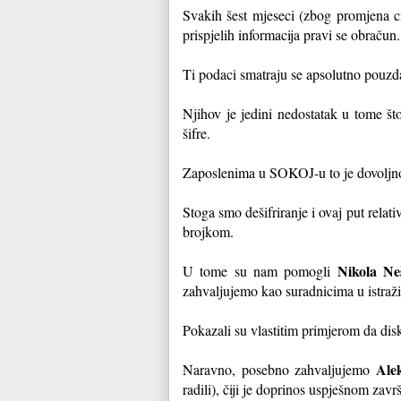
Svakih šest mjeseci (zbog promjena ci
prispjelih informacija pravi se obračun.
Ti podaci smatraju se apsolutno pouz
Njihov je jedini nedostatak u tome št
šifre.
Zaposlenima u SOKOJ-u to je dovoljno
Stoga smo dešifriranje i ovaj put rel
brojkom.
Nikola Ne
U tome su nam pomogli
zahvaljujemo kao suradnicima u istraž
Pokazali su vlastitim primjerom da dis
Ale
Naravno, posebno zahvaljujemo
radili), čiji je doprinos uspješnom zav