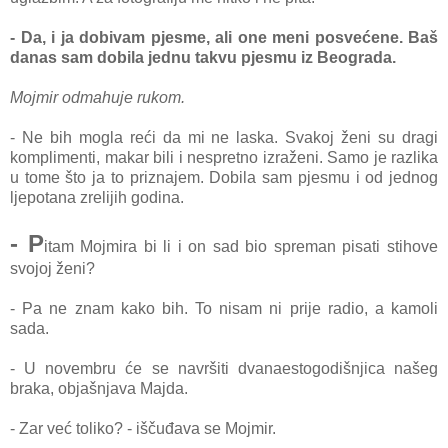
- Da, i ja dobivam pjesme, ali one meni posvećene. Baš
danas sam dobila jednu takvu pjesmu iz Beograda.
Mojmir odmahuje rukom.
- Ne bih mogla reći da mi ne laska. Svakoj ženi su dragi
komplimenti, makar bili i nespretno izraženi. Samo je razlika
u tome što ja to priznajem. Dobila sam pjesmu i od jednog
ljepotana zrelijih godina.
- P
itam Mojmira bi li i on sad bio spreman pisati stihove
svojoj ženi?
- Pa ne znam kako bih. To nisam ni prije radio, a kamoli
sada.
- U novembru će se navršiti dvanaestogodišnjica našeg
braka, objašnjava Majda.
- Zar već toliko? - iščuđava se Mojmir.