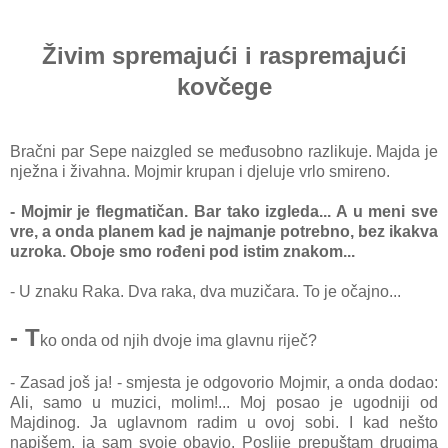
Živim spremajući i raspremajući
kovčege
Bračni par Sepe naizgled se međusobno razlikuje. Majda je
nježna i živahna. Mojmir krupan i djeluje vrlo smireno.
- Mojmir je flegmatičan. Bar tako izgleda... A u meni sve
vre, a onda planem kad je najmanje potrebno, bez ikakva
uzroka. Oboje smo rođeni pod istim znakom...
- U znaku Raka. Dva raka, dva muzičara. To je očajno...
- T
ko onda od njih dvoje ima glavnu riječ?
- Zasad još ja! - smjesta je odgovorio Mojmir, a onda dodao:
Ali, samo u muzici, molim!... Moj posao je ugodniji od
Majdinog. Ja uglavnom radim u ovoj sobi. I kad nešto
napišem, ja sam svoje obavio. Poslije prepuštam drugima