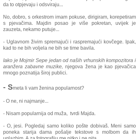
da to otpjevaju i odsviraju...
No, dobro, s orkestrom imam pokuse, dirigiram, korepetiram
s pjevačima. Majdin posao je više pokretan, uvijek je
zauzeta, nekamo putuje...
- Uglavnom živim spremajući i raspremajući kovčege. Ipak,
kad to ne bih voljela ne bih se time bavila.
Iako je Mojmir Sepe jedan od naših vrhunskih kompozitora i
aranžera zabavne muzike,
njegova žena je kao pjevačica
mnogo poznatija široj publici.
- S
meta li vam ženina popularnost?
- O ne, ni najmanje...
- Nisam popularnija od muža, tvrdi Majda.
- O, jesi. Pogledaj samo koliko pošte dobivaš. Meni samo
poneka starija dama pošalje tekstove s molbom da ih
uglazbim. A za fotografiju me nitko i ne pita.