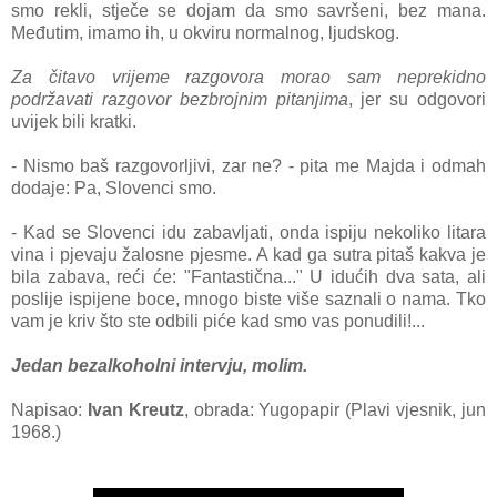
smo rekli, stječe se dojam da smo savršeni, bez mana.
Međutim, imamo ih, u okviru normalnog, ljudskog.
Za čitavo vrijeme razgovora morao sam neprekidno
podržavati razgovor bezbrojnim pitanjima
, jer su odgovori
uvijek bili kratki.
- Nismo baš razgovorljivi, zar ne? - pita me Majda i odmah
dodaje: Pa, Slovenci smo.
- Kad se Slovenci idu zabavljati, onda ispiju nekoliko litara
vina i pjevaju žalosne pjesme. A kad ga sutra pitaš kakva je
bila zabava, reći će: "Fantastična..." U idućih dva sata, ali
poslije ispijene boce, mnogo biste više saznali o nama. Tko
vam je kriv što ste odbili piće kad smo vas ponudili!...
Jedan bezalkoholni intervju, molim.
Napisao:
Ivan Kreutz
, obrada: Yugopapir (Plavi vjesnik, jun
1968.)