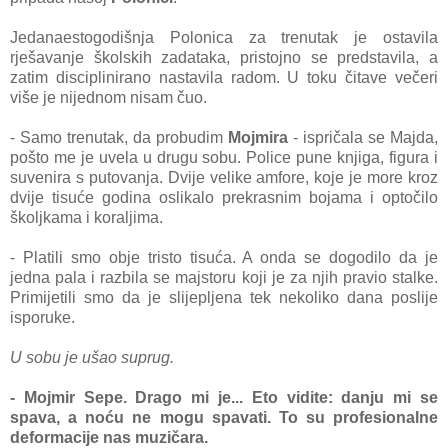
Jedanaestogodišnja Polonica za trenutak je ostavila
rješavanje školskih zadataka, pristojno se predstavila, a
zatim disciplinirano nastavila radom. U toku čitave večeri
više je nijednom nisam čuo.
- Samo trenutak, da probudim
Mojmira
- ispričala se Majda,
pošto me je uvela u drugu sobu. Police pune knjiga, figura i
suvenira s putovanja. Dvije velike amfore, koje je more kroz
dvije tisuće godina oslikalo prekrasnim bojama i optočilo
školjkama i koraljima.
- Platili smo obje tristo tisuća. A onda se dogodilo da je
jedna pala i razbila se majstoru koji je za njih pravio stalke.
Primijetili smo da je slijepljena tek nekoliko dana poslije
isporuke.
U sobu je ušao suprug.
- Mojmir Sepe. Drago mi je... Eto vidite: danju mi se
spava, a noću ne mogu spavati. To su profesionalne
deformacije nas muzičara.