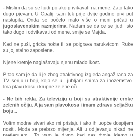
- Mislim da su se ljudi polako privikavali na mene. Zato tako
dugo pjevam. U Opatiji sam tek prije dvije godine prvi put
nastupila. Onda se počelo malo više o meni pričati
u
jugoslavenskim razmjerima
. Nadam se da će se ljudi isto
tako dugo i odvikavati od mene, smije se Majda.
Kad ne puši, gricka nokte ili se poigrava narukvicom. Ruke
su joj stalno zaposlene.
Njene kretnje naglašavaju njenu mladolikost.
Pitao sam je da li je zbog atraktivnog izgleda angažirana za
TV seriju u boji, koja se u Ljubljani snima za inozemstvo.
Ima plavu kosu i krupne zelene oči.
- Ne bih rekla. Za televiziju u boji su atraktivnije crnke
zelenih očiju. A ja sam plavokosa i imam zdravu seljačku
boju...
Volim modne stvari ako mi pristaju i ako ih uopće dospijem
nositi. Moda se prebrzo mijenja. Ali u odijevanju nikad ne
pretjerujem... To vam je divno kad nas dvoje idemo u