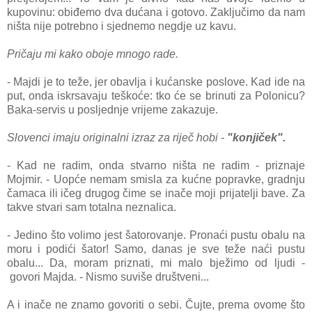
kupovinu: obiđemo dva dućana i gotovo. Zaključimo da nam
ništa nije potrebno i sjednemo negdje uz kavu.
Pričaju mi kako oboje mnogo rade.
- Majdi je to teže, jer obavlja i kućanske poslove. Kad ide na
put, onda iskrsavaju teškoće: tko će se brinuti za Polonicu?
Baka-servis u posljednje vrijeme zakazuje.
Slovenci imaju originalni izraz za riječ hobi -
"konjiček".
- Kad ne radim, onda stvarno ništa ne radim - priznaje
Mojmir. - Uopće nemam smisla za kućne popravke, gradnju
čamaca ili ičeg drugog čime se inače moji prijatelji bave. Za
takve stvari sam totalna neznalica.
- Jedino što volimo jest šatorovanje. Pronaći pustu obalu na
moru i podići šator! Samo, danas je sve teže naći pustu
obalu... Da, moram priznati, mi malo bježimo od ljudi -
govori Majda. - Nismo suviše društveni...
A i inače ne znamo govoriti o sebi. Čujte, prema ovome što