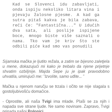
Kad se Slovenci idu zabavljati,
onda ispiju nekoliko litara vina i
pjevaju žalosne pjesme. A kad ga
sutra pitaš kakva je bila zabava,
reći će: "Fantastična..." U idućih
dva sata, ali poslije ispijene
boce, mnogo biste više saznali o
nama. Tko vam je kriv što ste
odbili piće kad smo vas ponudili
Sijamska mačka je ljutito režala, a zatim se bijesno zaletjela
u mene, dokazujući mi kako je trebalo da njene prijetnje
shvatim ozbiljnije. Majda Sepe ju je ipak pravodobno
uhvatila, umirujući me: "Izvolite, samo uđite... "
Mačka u njenom naručju se trzala i očito se nije slagala s
gostoljubivošću domaćice.
- Oprostite, ali naša
Tvigi
ima mlade. Plaši se za njih i
napada sve strane ljude. Ne samo novinare. Zapravo, Tvigi
pripada našoj
Polonici
.