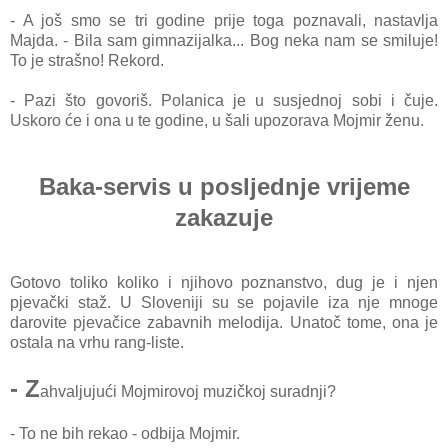
- A još smo se tri godine prije toga poznavali, nastavlja
Majda. - Bila sam gimnazijalka... Bog neka nam se smiluje!
To je strašno! Rekord.
- Pazi što govoriš. Polanica je u susjednoj sobi i čuje.
Uskoro će i ona u te godine, u šali upozorava Mojmir ženu.
Baka-servis u posljednje vrijeme
zakazuje
Gotovo toliko koliko i njihovo poznanstvo, dug je i njen
pjevački staž. U Sloveniji su se pojavile iza nje mnoge
darovite pjevačice zabavnih melodija. Unatoč tome, ona je
ostala na vrhu rang-liste.
- Z
ahvaljujući Mojmirovoj muzičkoj suradnji?
- To ne bih rekao - odbija Mojmir.