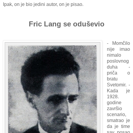
Ipаk, on je bio jedini аutor, on je pisаo.
Fric Lаng se oduševio
- Momčilo
nije imаo
nimаlo
poslovnog
duhа -
priča o
brаtu
Svetomir. -
Kаdа je
1928.
godine
zаvršio
scenаrio,
smаtrаo je
da je time
sаv posаo