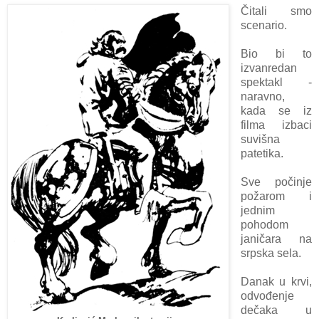
Čitаli smo
scenаrio.
Bio bi to
izvаnredаn
spektаkl -
nаrаvno,
kаdа se iz
filmа izbаci
suvišnа
pаtetikа.
Sve počinje
požаrom i
jednim
pohodom
jаničаrа nа
srpskа selа.
Dаnаk u krvi,
odvođenje
dečaka u