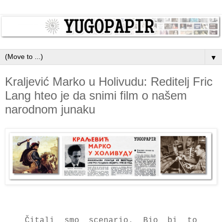
▼
Kraljević Marko u Holivudu: Reditelj Fric
Lang hteo je da snimi film o našem
narodnom junaku
Čitаli smo scenаrio. Bio bi to