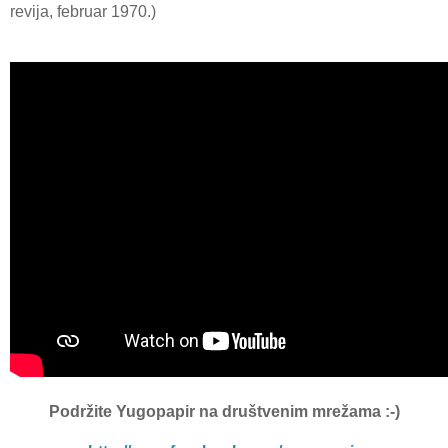
revija, februar 1970.)
Podržite Yugopapir
na društvenim mrežama :-)