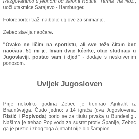
Razgovaramo u jednom od salona Hotela "Terma" na Ilidži
,
uoči utakmice Sarajevo - Hamburger.
Fotoreporter traži najbolje uglove za snimanje.
Zebec stavlja naočare.
"Ovako ne ličim na sportistu, ali sve teže čitam bez
naočara. 51 mi je. Imam dvije kćerke, obje studiraju u
Jugoslaviji, postao sam i djed"
- dodaje s neskrivenim
ponosom.
Uvijek Jugosloven
Prije nekoliko godina Zebec je trenirao Ajntraht iz
Braunšvajga. Čudo jedno: s 14 igrača (dva Jugoslovena,
Ristić
i
Popivoda
) borio se za titulu prvaka u Bundesligi.
Našima je trebao Popivoda za susret protiv Španije, Zebec
ga je pustio i zbog toga Ajntraht nije bio šampion.