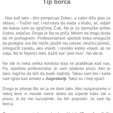
Tip borca
- Nije baš tako - tiho primjećuje Zebec, a zatim diže glas za
oktavu. - Tražim rad. I red mora da vlada u klubu, ali, vidjeli
ste kakav sam sa igračima. Čak, što je za njemačke prilike
čudno, srdačan. Drugo je šta se priča. Mislim da mogu dosta
da im pomognem. Profesionalnom sportisti treba omogućiti
da postigne sve što može, pružiti mu uslove, stručnu pomoć,
omogućiti zaradu, ako vrijedi, i onoliko koliko vrijedi, ali ne
valja, što bi Nijemci rekli, tražiti sve "pod mus". Ne ide to.
Ne ide ni neka velika kontrola koja se praktikuje kod nas.
Pa, sportista profesionalac je sam odabrao poziv. Ako je
tako, logično da teži da bude najbolji. Takav sam bio i kada
sam igrao kao amater u
Jugoslaviji
. Takvi su i moji igrači.
Drugo je pitanje što se ja ne dam lako. Ako razgovaramo o
nekoj temi vi morate mene dobro da uvjerite kako ste u
pravu, ili da me razuvjerite, da bih popustio. Ja sam tip
borca.