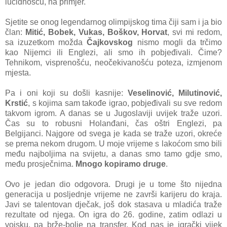
lucidnošću, na primjer.
Sjetite se onog legendarnog olimpijskog tima čiji sam i ja bio
član:
Mitić, Bobek, Vukas, Boškov, Horvat
, svi mi redom,
sa izuzetkom možda
Čajkovskog
nismo mogli da trčimo
kao Nijemci ili Englezi, ali smo ih pobjeđivali. Čime?
Tehnikom, visprenošću, neočekivanošću poteza, izmjenom
mjesta.
Pa i oni koji su došli kasnije:
Veselinović, Milutinović,
Krstić
, s kojima sam takođe igrao, pobjeđivali su sve redom
takvom igrom. A danas se u Jugoslaviji uvijek traže uzori.
Čas su to robusni Holanđani, čas oštri Englezi, pa
Belgijanci. Najgore od svega je kada se traže uzori, okreće
se prema nekom drugom. U moje vrijeme s lakoćom smo bili
među najboljima na svijetu, a danas smo tamo gdje smo,
među prosječnima.
Mnogo kopiramo druge
.
Ovo je jedan dio odgovora. Drugi je u tome što nijedna
generacija u posljednje vrijeme ne završi karijeru do kraja.
Javi se talentovan dječak, još dok stasava u mladića traže
rezultate od njega. On igra do 26. godine, zatim odlazi u
vojsku, pa brže-bolje na transfer. Kod nas je igrački vijek