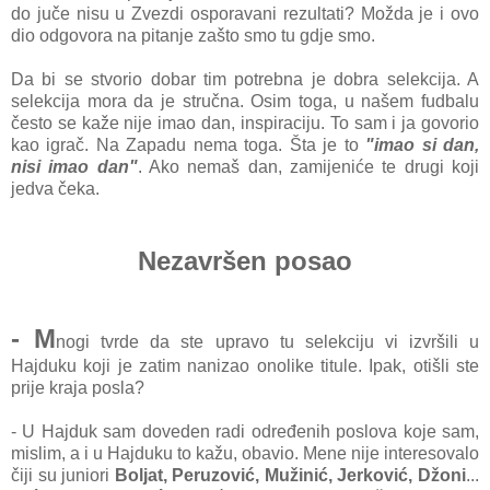
do juče nisu u Zvezdi osporavani rezultati? Možda je i ovo
dio odgovora na pitanje zašto smo tu gdje smo.
Da bi se stvorio dobar tim potrebna je dobra selekcija. A
selekcija mora da je stručna. Osim toga, u našem fudbalu
često se kaže nije imao dan, inspiraciju. To sam i ja govorio
kao igrač. Na Zapadu nema toga. Šta je to
"imao si dan,
nisi imao dan"
. Ako nemaš dan, zamijeniće te drugi koji
jedva čeka.
Nezavršen posao
- M
nogi tvrde da ste upravo tu selekciju vi izvršili u
Hajduku koji je zatim nanizao onolike titule. Ipak, otišli ste
prije kraja posla?
- U Hajduk sam doveden radi određenih poslova koje sam,
mislim, a i u Hajduku to kažu, obavio. Mene nije interesovalo
čiji su juniori
Boljat, Peruzović, Mužinić, Jerković, Džoni
...