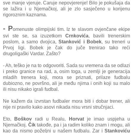
sve manje vjeruje. Caruje nepovjerenje! Bilo je pokušaja da
se lažira i u Njemačkoj, ali je zlo sasječeno u korijenu
rigoroznim kaznama.
- P
omenuste olimpijski tim. Iz te slavom ovjenčane ekipe
svi ste se, sa izuzetkom
Crnkovića
, bavili trenerskim
poslom, a samo dvojica,
Stanković i Bobek
, su treneri u
Prvoj ligi. Bobek je čak do juče trenirao tako reći
drugoligaški Vardar. Zašto?
- Ah, teško je na to odgovoriti. Sada su vremena da se odlazi
i preko granice na rad, a, osim toga, u zemlji je generacija
mladih trenera koji, mora se priznati, prilaze fudbalu
dubiozno, ne površno, ali je među njima i onih koji su malo
ili nisu nikako igrali fudbal.
Ne kažem da izvrstan fudbaler mora biti i dobar trener, ali
nije ni pravilo kako asovi nikada nisu vrsni stručnjaci.
Eto,
Boškov
radi u Realu,
Horvat
je imao uspjeha u
Njemačkoj.
Čik
takođe, pa i ja radim koliko znam i mogu, ali
kao da nismo poželjni u našem fudbalu. Zar i
Stankoviću