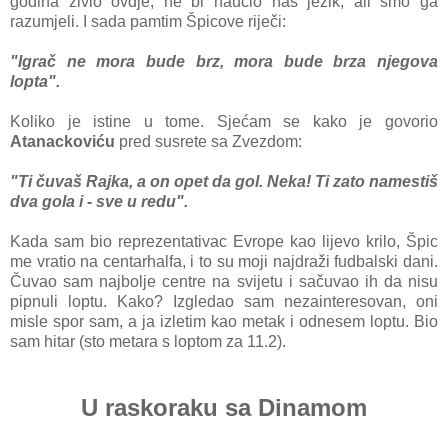
godina živio ovdje, ne bi naučio naš jezik, ali smo ga
razumjeli. I sada pamtim Špicove riječi:
"Igrač ne mora bude brz, mora bude brza njegova
lopta".
Koliko je istine u tome. Sjećam se kako je govorio
Atanackoviću
pred susrete sa Zvezdom:
"Ti čuvaš Rajka, a on opet da gol. Neka! Ti zato namestiš
dva gola i - sve u redu".
Kada sam bio reprezentativac Evrope kao lijevo krilo, Špic
me vratio na centarhalfa, i to su moji najdraži fudbalski dani.
Čuvao sam najbolje centre na svijetu i sačuvao ih da nisu
pipnuli loptu. Kako? Izgledao sam nezainteresovan, oni
misle spor sam, a ja izletim kao metak i odnesem loptu. Bio
sam hitar (sto metara s loptom za 11.2).
U raskoraku sa Dinamom