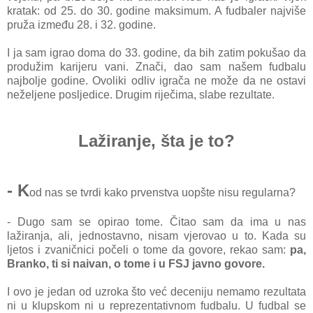
kratak: od 25. do 30. godine maksimum. A fudbaler najviše
pruža između 28. i 32. godine.
I ja sam igrao doma do 33. godine, da bih zatim pokušao da
produžim karijeru vani. Znači, dao sam našem fudbalu
najbolje godine. Ovoliki odliv igrača ne može da ne ostavi
neželjene posljedice. Drugim riječima, slabe rezultate.
Lažiranje, šta je to?
- K
od nas se tvrdi kako prvenstva uopšte nisu regularna?
- Dugo sam se opirao tome. Čitao sam da ima u nas
lažiranja, ali, jednostavno, nisam vjerovao u to. Kada su
ljetos i zvaničnici počeli o tome da govore, rekao sam:
pa,
Branko, ti si naivan, o tome i u FSJ javno govore.
I ovo je jedan od uzroka što već deceniju nemamo rezultata
ni u klupskom ni u reprezentativnom fudbalu. U fudbal se