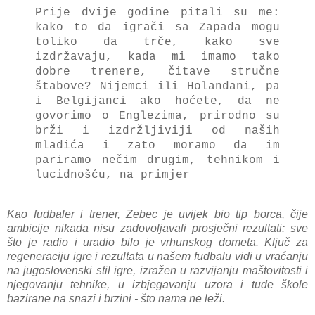
Prije dvije godine pitali su me:
kako to da igrači sa Zapada mogu
toliko da trče, kako sve
izdržavaju, kada mi imamo tako
dobre trenere, čitave stručne
štabove? Nijemci ili Holanđani, pa
i Belgijanci ako hoćete, da ne
govorimo o Englezima, prirodno su
brži i izdržljiviji od naših
mladića i zato moramo da im
pariramo nečim drugim, tehnikom i
lucidnošću, na primjer
Kao fudbaler i trener, Zebec je uvijek bio tip borca, čije
ambicije nikada nisu zadovoljavali prosječni rezultati: sve
što je radio i uradio bilo je vrhunskog dometa. Ključ za
regeneraciju igre i rezultata u našem fudbalu vidi u vraćanju
na jugoslovenski stil igre, izražen u razvijanju maštovitosti i
njegovanju tehnike, u izbjegavanju uzora i tuđe škole
bazirane na snazi i brzini - što nama ne leži.