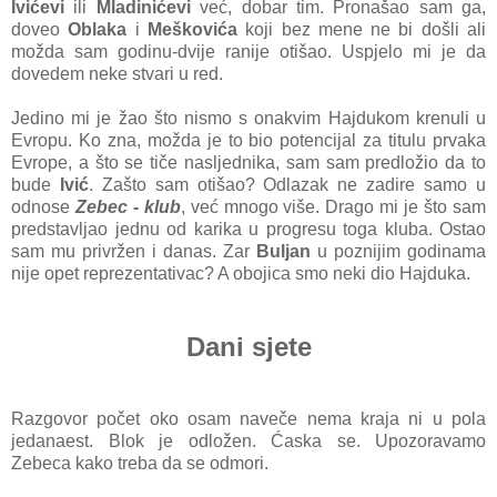
Ivićevi
ili
Mladinićevi
već, dobar tim. Pronašao sam ga,
doveo
Oblaka
i
Meškovića
koji bez mene ne bi došli ali
možda sam godinu-dvije ranije otišao. Uspjelo mi je da
dovedem neke stvari u red.
Jedino mi je žao što nismo s onakvim Hajdukom krenuli u
Evropu. Ko zna, možda je to bio potencijal za titulu prvaka
Evrope, a što se tiče nasljednika, sam sam predložio da to
bude
Ivić
. Zašto sam otišao? Odlazak ne zadire samo u
odnose
Zebec - klub
, već mnogo više. Drago mi je što sam
predstavljao jednu od karika u progresu toga kluba. Ostao
sam mu privržen i danas. Zar
Buljan
u poznijim godinama
nije opet reprezentativac? A obojica smo neki dio Hajduka.
Dani sjete
Razgovor počet oko osam naveče nema kraja ni u pola
jedanaest. Blok je odložen. Ćaska se. Upozoravamo
Zebeca kako treba da se odmori.