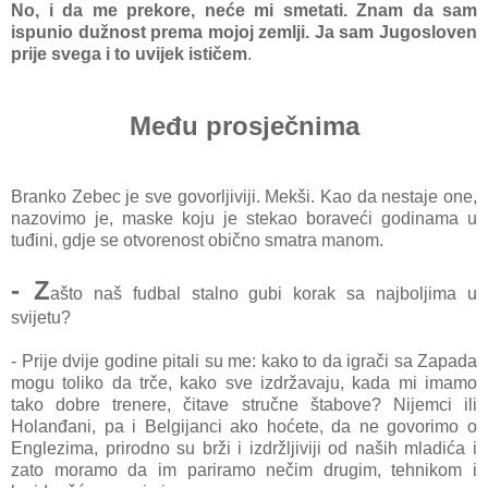
No, i da me prekore, neće mi smetati. Znam da sam
ispunio dužnost prema mojoj zemlji. Ja sam Jugosloven
prije svega i to uvijek ističem
.
Među prosječnima
Branko Zebec je sve govorljiviji. Mekši. Kao da nestaje one,
nazovimo je, maske koju je stekao boraveći godinama u
tuđini, gdje se otvorenost obično smatra manom.
- Z
ašto naš fudbal stalno gubi korak sa najboljima u
svijetu?
- Prije dvije godine pitali su me: kako to da igrači sa Zapada
mogu toliko da trče, kako sve izdržavaju, kada mi imamo
tako dobre trenere, čitave stručne štabove? Nijemci ili
Holanđani, pa i Belgijanci ako hoćete, da ne govorimo o
Englezima, prirodno su brži i izdržljiviji od naših mladića i
zato moramo da im pariramo nečim drugim, tehnikom i