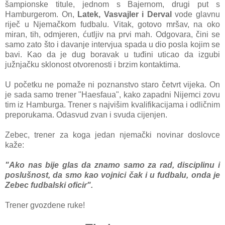
šampionske titule, jednom s Bajernom, drugi put s
Hamburgerom. On,
Latek, Vasvajler i Derval
vode glavnu
riječ u Njemačkom fudbalu. Vitak, gotovo mršav, na oko
miran, tih, odmjeren, ćutljiv na prvi mah. Odgovara, čini se
samo zato što i davanje intervjua spada u dio posla kojim se
bavi. Kao da je dug boravak u tuđini uticao da izgubi
južnjačku sklonost otvorenosti i brzim kontaktima.
U početku ne pomaže ni poznanstvo staro četvrt vijeka. On
je sada samo trener "Haesfaua", kako zapadni Nijemci zovu
tim iz Hamburga. Trener s najvišim kvalifikacijama i odličnim
preporukama. Odasvud zvan i svuda cijenjen.
Zebec, trener za koga jedan njemački novinar doslovce
kaže:
"Ako nas bije glas da znamo samo za rad, disciplinu i
poslušnost, da smo kao vojnici čak i u fudbalu, onda je
Zebec fudbalski oficir".
Trener gvozdene ruke!