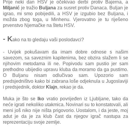
Prije neki dan HSV je očekivao derbi protiv Bajerna, a
Miljanić
je tražio
Buljana
za susret protiv Danaca. Buljan je
igrao, mi smo pobijedili, a HSV je izgubio bez Buljana, i
možda zbog toga, u Minhenu. Vjerovatno je tu riješeno
prvenstvo Njemačke na štetu HSV.
- K
ako na to gledaju vaši poslodavci?
- Uvijek pokušavam da imam dobre odnose s našim
savezom, sa saveznim kapitenima, bez obzira slažem li se
njihovim metodama ili ne. Popivodu sam pustio jer sam
prethodno ubijedio upravu kluba da moramo da ga pustimo.
O Buljanu nisam odlučivao sam. Upozorio sam
predsjedništvo kako bi zabrana loše odjeknula u Jugoslaviji
i predsjednik, doktor
Klajn
, rekao je da.
Muka je što se
Iko
vratio povrijeđen iz Ljubljane, tako da
neće igrati nekoliko utakmica. Novinari su to konstatovali, ali
meni još niko nije ništa prigovorio. Uostalom, i da jeste, moj
adut je da je za klub čast da njegov igrač nastupa za
reprezentaciju svoje zemlje.