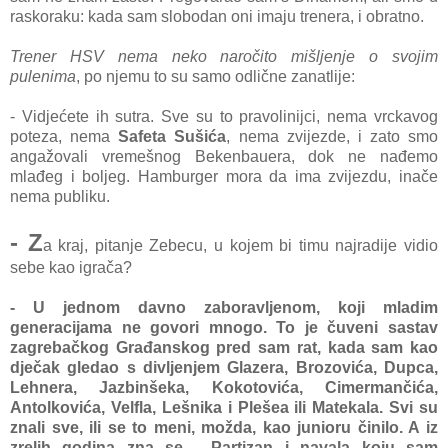
raskoraku: kada sam slobodan oni imaju trenera, i obratno.
Trener HSV nema neko naročito mišljenje o svojim
pulenima
, po njemu to su samo odlične zanatlije:
- Vidjećete ih sutra. Sve su to pravolinijci, nema vrckavog
poteza, nema
Safeta Sušića
, nema zvijezde, i zato smo
angažovali vremešnog Bekenbauera, dok ne nađemo
mlađeg i boljeg. Hamburger mora da ima zvijezdu, inače
nema publiku.
- Z
a kraj, pitanje Zebecu, u kojem bi timu najradije vidio
sebe kao igrača?
- U jednom davno zaboravljenom, koji mladim
generacijama ne govori mnogo. To je čuveni sastav
zagrebačkog Građanskog pred sam rat, kada sam kao
dječak gledao s divljenjem Glazera, Brozovića, Dupca,
Lehnera, Jazbinšeka, Kokotovića, Cimermančića,
Antolkovića, Velfla, Lešnika i Plešea ili Matekala. Svi su
znali sve, ili se to meni, možda, kao junioru činilo. A iz
zrelih godina zna se - Partizan i navala koju sam