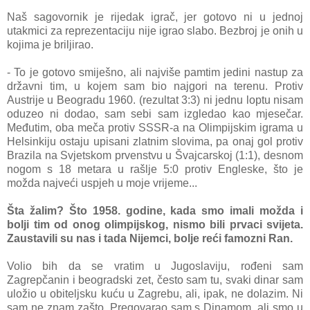
Naš sagovornik je rijedak igrač, jer gotovo ni u jednoj
utakmici za reprezentaciju nije igrao slabo. Bezbroj je onih u
kojima je briljirao.
- To je gotovo smiješno, ali najviše pamtim jedini nastup za
državni tim, u kojem sam bio najgori na terenu. Protiv
Austrije u Beogradu 1960. (rezultat 3:3) ni jednu loptu nisam
oduzeo ni dodao, sam sebi sam izgledao kao mjesečar.
Međutim, oba meča protiv SSSR-a na Olimpijskim igrama u
Helsinkiju ostaju upisani zlatnim slovima, pa onaj gol protiv
Brazila na Svjetskom prvenstvu u Švajcarskoj (1:1), desnom
nogom s 18 metara u rašlje 5:0 protiv Engleske, što je
možda najveći uspjeh u moje vrijeme...
Šta žalim? Što 1958. godine, kada smo imali možda i
bolji tim od onog olimpijskog, nismo bili prvaci svijeta.
Zaustavili su nas i tada Nijemci, bolje reći famozni Ran.
Volio bih da se vratim u Jugoslaviju, rođeni sam
Zagrepčanin i beogradski zet, često sam tu, svaki dinar sam
uložio u obiteljsku kuću u Zagrebu, ali, ipak, ne dolazim. Ni
sam ne znam zašto. Pregovarao sam s Dinamom, ali smo u