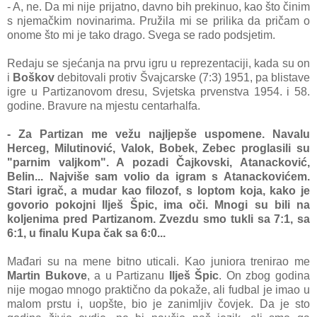
- A, ne. Da mi nije prijatno, davno bih prekinuo, kao što činim
s njemačkim novinarima. Pružila mi se prilika da pričam o
onome što mi je tako drago. Svega se rado podsjetim.
Redaju se sjećanja na prvu igru u reprezentaciji, kada su on
i
Boškov
debitovali protiv Švajcarske (7:3) 1951, pa blistave
igre u Partizanovom dresu, Svjetska prvenstva 1954. i 58.
godine. Bravure na mjestu centarhalfa.
- Za Partizan me vežu najljepše uspomene. Navalu
Herceg, Milutinović, Valok, Bobek, Zebec proglasili su
"parnim valjkom". A pozadi Čajkovski, Atanacković,
Belin... Najviše sam volio da igram s Atanackovićem.
Stari igrač, a mudar kao filozof, s loptom koja, kako je
govorio pokojni Ilješ Špic, ima oči. Mnogi su bili na
koljenima pred Partizanom. Zvezdu smo tukli sa 7:1, sa
6:1, u finalu Kupa čak sa 6:0...
Mađari su na mene bitno uticali. Kao juniora trenirao me
Martin Bukove
, a u Partizanu
Ilješ Špic
. On zbog godina
nije mogao mnogo praktično da pokaže, ali fudbal je imao u
malom prstu i, uopšte, bio je zanimljiv čovjek. Da je sto