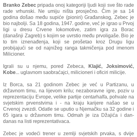
Branko Zebec
pripada onoj kategoriji ljudi koji sve što rade
rade vrhunski. Ne umiju ništa prosječno. Čim je sa 14
godina došao među supiće (pioniri) Građanskog, Zebec je
bio najbolji. Sa 18 godina, 1947. godine, već je igrao u Prvoj
ligi u dresu Crvene lokomotive, zatim igra za Borac
(današnji Zagreb) s kojim se uvrstio među prvoligaše. Bio je
to tim iznenađenja, koji se prošetao kroz Drugu ligu
probijajući se od najnižeg ranga takmičenja pod imenom
Milicioner.
Igrali su u njemu, pored Zebeca,
Klajić, Joksimović,
Kobe
... uglavnom saobraćajci, milicioneri i oficiri milicije.
Iz Borca, sa 21 godinom Zebec je već u Partizanu, u
državnom timu, na lijevom krilu; nezaboravne igre, poziv u
reprezentaciju Evrope, velike partije centarhalfa, pohvale na
svjetskim prvenstvima i - na kraju karijere našao se u
Crvenoj zvezdi. Odatle se uputio u Njemačku sa 32 godine i
65 igara u državnom timu. Odmah je iza Džajića i dan-
danas na listi reprezentativaca.
Zebec je vodeći trener u zemlji svjetskih prvaka, s dvije