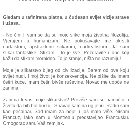
Gledam u rafinirana platna, u čudesan svijet vizije strave
i užasa.
- Ne čini li vam se da su moje slike moja životna filozofija.
Vjerujem u humanizam. Ne pokušavajte me okrstiti
dadaistom, apstraktnim slikarom, nadrealistom. Ja sam
slikar fantastike. Slikam, i to je sve. Pozdravite i one koji
kažu da slikam morbidno. To je sranje, ništa ne razumiju!
Moje je slikarstvo bijeg od civilizacije. Barem od ove koju
svijet nudi. I moj život je konzekvencija. Ne pišite da imam
četiri kuće. Imam četiri bivše ruševine. Novac me uopće ne
zanima.
Zanima li vas moje slikarstvo? Previše sam se namučio u
životu da bih bio buržuj. Spavao sam na ugljenu. Radio sam
kao pečalbar. Sad imam za boje, i još malo više. Nisam
Francuz, iako sam u Montrealu predstavljao Francusku.
Crnogorac sam. Vaš zemljak.