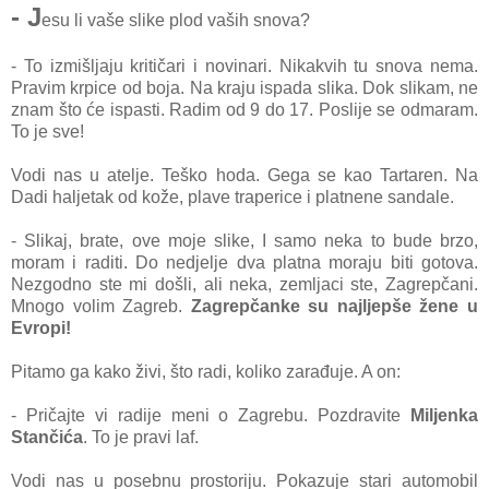
- J
esu li vaše slike plod vaših snova?
- To izmišljaju kritičari i novinari. Nikakvih tu snova nema.
Pravim krpice od boja. Na kraju ispada slika. Dok slikam, ne
znam što će ispasti. Radim od 9 do 17. Poslije se odmaram.
To je sve!
Vodi nas u atelje. Teško hoda. Gega se kao Tartaren. Na
Dadi haljetak od kože, plave traperice i platnene sandale.
- Slikaj, brate, ove moje slike, I samo neka to bude brzo,
moram i raditi. Do nedjelje dva platna moraju biti gotova.
Nezgodno ste mi došli, ali neka, zemljaci ste, Zagrepčani.
Mnogo volim Zagreb.
Zagrepčanke su najljepše žene u
Evropi!
Pitamo ga kako živi, što radi, koliko zarađuje. A on:
- Pričajte vi radije meni o Zagrebu. Pozdravite
Miljenka
Stančića
. To je pravi laf.
Vodi nas u posebnu prostoriju. Pokazuje stari automobil