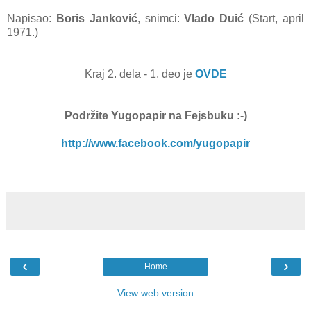
Napisao:
Boris Janković
, snimci:
Vlado Duić
(Start, april
1971.)
Kraj 2. dela - 1. deo je
OVDE
Podržite Yugopapir
na Fejsbuku :-)
http://www.facebook.com/yugopapir
‹
›
Home
View web version