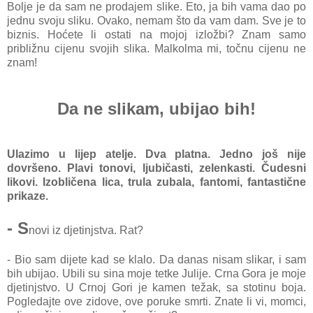
Bolje je da sam ne prodajem slike. Eto, ja bih vama dao po
jednu svoju sliku. Ovako, nemam što da vam dam. Sve je to
biznis. Hoćete li ostati na mojoj izložbi? Znam samo
približnu cijenu svojih slika. Malkolma mi, točnu cijenu ne
znam!
Da ne slikam, ubijao bih!
Ulazimo u lijep atelje. Dva platna. Jedno još nije
dovršeno. Plavi tonovi, ljubičasti, zelenkasti. Čudesni
likovi. Izobličena lica, trula zubala, fantomi, fantastične
prikaze.
- S
novi iz djetinjstva. Rat?
- Bio sam dijete kad se klalo. Da danas nisam slikar, i sam
bih ubijao. Ubili su sina moje tetke Julije. Crna Gora je moje
djetinjstvo. U Crnoj Gori je kamen težak, sa stotinu boja.
Pogledajte ove zidove, ove poruke smrti. Znate li vi, momci,