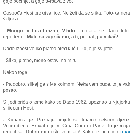
gdje počinje, a gdje svršava život?
Gospođa Hesi prekriva lice. Ne želi da se slika. Foto-kamera
škljoca.
-
Mnogo si bezobrazan, Vlado
- obraća se Dado foto-
reporteru. -
Malo se zapričamo, a ti, pif-paf, pa slikaš!
Dado iznosi veliko platno pred kuću. Bolje je svijetlo.
- Slikaj platno, mene ostavi na miru!
Nakon toga:
- Pa dobro, slikaj ga s Malkolmom. Neka vam bude, to je vaš
posao.
Slijedi priča o tome kako se Dado 1962. upoznao u Njujorku
s lijepom Hesi:
- Kubanka je. Poznaje umjetnost. Imamo četvoro djece.
Volim djecu. Eruval nije ni Crna Gora ni Pariz. To je moja
republika. Dobro mi došli, zemljaci! Kako je primljen
onaj