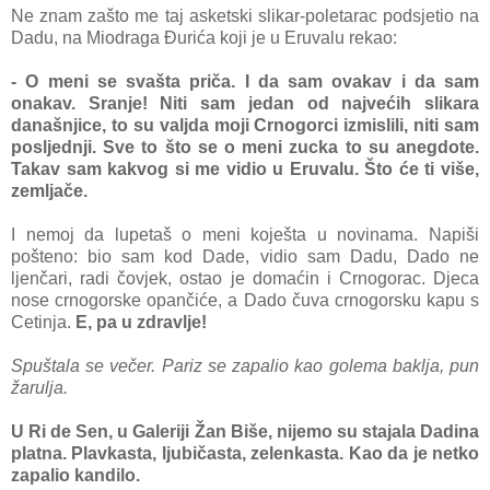
Ne znam zašto me taj asketski slikar-poletarac podsjetio na
Dadu, na Miodraga Đurića koji je u Eruvalu rekao:
- O meni se svašta priča. I da sam ovakav i da sam
onakav. Sranje! Niti sam jedan od najvećih slikara
današnjice, to su valjda moji Crnogorci izmislili, niti sam
posljednji. Sve to što se o meni zucka to su anegdote.
Takav sam kakvog si me vidio u Eruvalu. Što će ti više,
zemljače.
I nemoj da lupetaš o meni koješta u novinama. Napiši
pošteno: bio sam kod Dade, vidio sam Dadu, Dado ne
ljenčari, radi čovjek, ostao je domaćin i Crnogorac. Djeca
nose crnogorske opančiće, a Dado čuva crnogorsku kapu s
Cetinja.
E, pa u zdravlje!
Spuštala se večer. Pariz se zapalio kao golema baklja, pun
žarulja.
U Ri de Sen, u Galeriji Žan Biše, nijemo su stajala Dadina
platna. Plavkasta, ljubičasta, zelenkasta. Kao da je netko
zapalio kandilo.