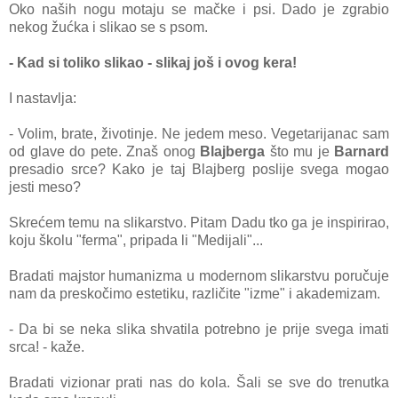
Oko naših nogu motaju se mačke i psi. Dado je zgrabio
nekog žućka i slikao se s psom.
- Kad si toliko slikao - slikaj još i ovog kera!
I nastavlja:
- Volim, brate, životinje. Ne jedem meso. Vegetarijanac sam
od glave do pete. Znaš onog
Blajberga
što mu je
Barnard
presadio srce? Kako je taj Blajberg poslije svega mogao
jesti meso?
Skrećem temu na slikarstvo. Pitam Dadu tko ga je inspirirao,
koju školu "ferma", pripada li "Medijali"...
Bradati majstor humanizma u modernom slikarstvu poručuje
nam da preskočimo estetiku, različite "izme" i akademizam.
- Da bi se neka slika shvatila potrebno je prije svega imati
srca! - kaže.
Bradati vizionar prati nas do kola. Šali se sve do trenutka