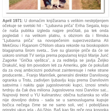
April 1971
: U domaćim knjižarama s velikim nestrpljenjem
očekuje se svetski hit - "Ljubavna priča" Eriha Segala, koju
će naša publika izgleda najpre pročitati, pa tek onda
pogledati i na velikom platnu, s obzirom da i filmska
"Ljubavna priča" sa novopečenim superzvezdama Ali
MekGrou i Rajanom O'Nilom obara rekorde na bioskopskim
blagajnama širom sveta... Sve su glasnije priče da će se
uskoro snimati TV serija prema popularnoj knjizi Marije Jurić
Zagorke "Grička vještica", a za reditelja se javlja Željko
Drakulić, koji tim povodom leti za Ameriku, gde će pokušati
da za ovaj ambiciozni poduhvat zainteresuje i neke strane
producente... Franjo Marinšek, generalni direktor Darvilovog
ogranka u Trstu, zadivljen ljubavlju koju prema Darvilovim
satovima i nakitu gaje jugoslovenski kupci, iznosi smelu
tvrdnju da čak dva miliona Jugoslovena nosi Darvilov sat...
Najnoviji trend u YU kulinarstvu: obična tuzlanska so više
nije dovoljno dobra - sada se u samouslugama kupuje
bočica nečega čime se ne samo soli, već i poboljšava
prirodni ukus jela - Aji-Shio. Baš kao što reče ona kosooka