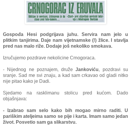
Gospođa Hesi podgrijava juhu. Servira nam jelo u
plitkim tanjirima. Daje nam vijetnamske (!) žlice. I stavlja
pred nas malo riže. Dodaje još nekoliko smokava.
Izručujemo pozdrave nekolicine Crnogoraca.
- Nijednog ne poznajem, druže
Jankoviću
, pozdravi su
sranje. Sad me svi znaju, a kad sam crkavao od gladi nitko
nije pitao kako je Dadi.
Sjedamo na rasklimanu stolicu pred kućom. Dado
objašnjava:
- Izabrao sam selo kako bih mogao mirno raditi. U
pariškim ateljeima samo se pije i karta. Imam samo jedan
život. Posvetio sam ga slikarstvu.