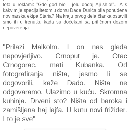
teta u reklami: "Gde god bio - jelu dodaj Aji-shio!"... A s
kakvim je specijalitetom u domu Dade Đurića bila ponuđena
novinarska ekipa Starta? Na kraju prvog dela članka ostavili
smo ih u trenutku kada su dočekani sa priličnom dozom
nepoverenja...
"Prilazi Malkolm. I on nas gleda
nepovjerljivo. Crnoput je. Otac
Crnogorac, mati Kubanka. Od
fotografiranja ništa, jesmo li se
dogovorili, kaže Dado. Ništa ne
odgovaramo. Ulazimo u kuću. Skromna
kuhinja. Drveni sto? Ništa od baroka i
zamišljena haj lajfa. U kutu novi frižider.
I to je sve"