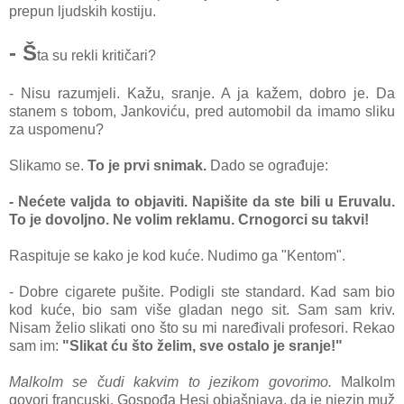
prepun ljudskih kostiju.
- Š
ta su rekli kritičari?
- Nisu razumjeli. Kažu, sranje. A ja kažem, dobro je. Da
stanem s tobom, Jankoviću, pred automobil da imamo sliku
za uspomenu?
Slikamo se.
To je prvi snimak.
Dado se ograđuje:
- Nećete valjda to objaviti. Napišite da ste bili u Eruvalu.
To je dovoljno. Ne volim reklamu. Crnogorci su takvi!
Raspituje se kako je kod kuće. Nudimo ga "Kentom".
- Dobre cigarete pušite. Podigli ste standard. Kad sam bio
kod kuće, bio sam više gladan nego sit. Sam sam kriv.
Nisam želio slikati ono što su mi naređivali profesori. Rekao
sam im:
"Slikat ću što želim, sve ostalo je sranje!"
Malkolm se čudi kakvim to jezikom govorimo.
Malkolm
govori francuski. Gospođa Hesi objašnjava, da je njezin muž