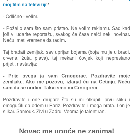
moj film na televiziji
?
- Odlično - velim.
- Požalio sam što sam pristao. Ne volim reklamu. Sad kad
još vi udarite reportažu, svakog će časa naići neki novinar.
Neću imati vremena da radim.
Taj bradati zemljak, sav uprljan bojama (boja mu je u bradi,
crvena, žuta, plava), taj mekani čovjek koji neprestano
prijeti, nastavlja:
- Prije svega ja sam Crnogorac. Pozdravite moje
zemljake. Ako me pozovu, izlagat ću na Cetinju. Neću
sam da se nudim. Takvi smo mi Crnogorci.
Pozdravite i one drugare što su mi otkupili prvu sliku i
omogućili da odem u Pariz. Pozdravite i moga brata. I on je
slikar. Samouk. Živi u Zadru. Veoma je talentiran.
Novac me uopće ne zanima!