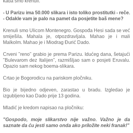
kada smo krenuli.
- U Parizu ima 50.000 slikara i isto toliko prostitutki - reče.
- Odakle vam je palo na pamet da posjetite baš mene?
Krenuli smo Ulicom Montenegro. Gospođa Hesi sada se već
smiješila. Mahala je, otpozdravljala. Mahao je i mali
Malkolm. Mahao je i Miodrag Đurić Dado.
Crveni "reno" grabio je prema Parizu. Idućeg dana, šetajući
"Bulevarom dez Italijen", razmišljao sam o posjeti Eruvalu.
Opazio sam nekog boema-slikara.
Crtao je Bogorodicu na pariskom pločniku.
Bio je bijedno odjeven, zarastao u bradu. Izgledao je
izgubljeno kao Dado prije 13 godina.
Mladić je kredom napisao na pločniku:
"Gospodo, moje slikarstvo nije važno. Važno je da
saznate da ću jesti samo onda ako priložite neki franak!"