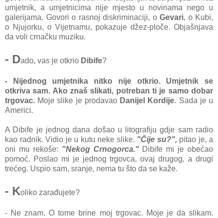
umjetnik, a umjetnicima nije mjesto u novinama nego u
galerijama. Govori o rasnoj diskriminaciji, o
Gevari
, o Kubi,
o Njujorku, o Vijetnamu, pokazuje džez-ploče. Objašnjava
da voli crnačku muziku.
- D
ado, vas je otkrio
Dibife
?
- Nijednog umjetnika nitko nije otkrio. Umjetnik se
otkriva sam. Ako znaš slikati, potreban ti je samo dobar
trgovac.
Moje slike je prodavao
Danijel Kordije
. Sada je u
Americi.
A Dibife je jednog dana došao u litografiju gdje sam radio
kao radnik. Vidio je u kutu neke slike.
"Čije su?",
pitao je, a
oni mu rekoše:
"Nekog Crnogorca."
Dibife mi je obećao
pomoć. Poslao mi je jednog trgovca, ovaj drugog, a drugi
trećeg. Uspio sam, sranje, nema tu što da se kaže.
- K
oliko zarađujete?
- Ne znam. O tome brine moj trgovac. Moje je da slikam.