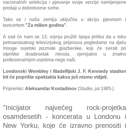
nacionalnih selekcija i pjevanje svoje verzije namijenjene
prodaji u dobrotvorne svrhe.
Tako se i naša zemlja uključila u akciju pjesmom i
koncertom
"Za milion godina"
.
A sad će nam se 13. srpnja pružiti lijepa prilika da u toku
petnaestsatnog televizijskog prijenosa pogledamo na djelu
mnoge svjetski poznate glazbenike, koji će svirati po
otprilike dvadesetak minuta, vjerojatno u znatno
profesionalnijim uvjetima nego naši.
Londonski Wembley i filadelfijski J. F. Kennedy stadion
bit će poprište spektakla kakva još nismo vidjeli.
Pripremio:
Aleksandar Kostadinov
(Studio, jul 1985.)
"Inicijator najvećeg rock-projetka
osamdesetih - koncerata u Londonu i
New Yorku, koje će izravno prenositi i