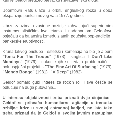
kad je Geldof preuzeo pjevačku i skladateljsku ulogu.
Boomtown Rats ulaze u orbitu engleskog rocka u doba
ekspanzije punka i novog vala 1977. godine.
Ubrzo zauzimaju zavidne pozicije zahvaljujući superiornim
instrumentalističkim kvalitetama i nadahnutom Geldofovu
osjećaju da balansira između zlatnih poučaka pop-tradicije i
pankerske eruptivnosti.
Kruna takvog pristupa i estetski i komercijalno bio je album
"
Tonic For The Troops"
(1978) i singlica "
I Don't Like
Mondays"
(1979), nakon kojih se redaju problematični i
poluuspješni projekti -
"The Fine Art Of Surfacing"
(1979),
"Mondo Bongo"
(1981) i
"V Deep"
(1982).
Geldof pomalo gubi interes za rock'n roll i sve češće se
odlučuje na duga putovanja...
U interesu objektivnosti treba priznati dvije činjenice -
Geldof se prihvaća humanitarne agitacije u trenutku
ozbiljne krize u svojoj estradnoj karijeri, no isto tako
treba priznati da je Geldof u svojim javnim nastupima