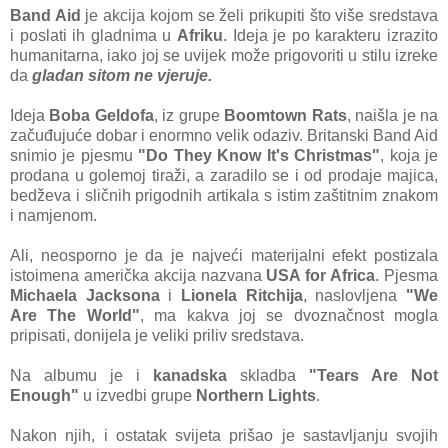
Band Aid
je akcija kojom se želi prikupiti što više sredstava
i poslati ih gladnima u
Afriku
. Ideja je po karakteru izrazito
humanitarna, iako joj se uvijek može prigovoriti u stilu izreke
da
gladan sitom ne vjeruje.
Ideja
Boba Geldofa
, iz grupe
Boomtown Rats
, naišla je na
začuđujuće dobar i enormno velik odaziv. Britanski Band Aid
snimio je pjesmu
"Do They Know It's Christmas"
, koja je
prodana u golemoj tiraži, a zaradilo se i od prodaje majica,
bedževa i sličnih prigodnih artikala s istim zaštitnim znakom
i namjenom.
Ali, neosporno je da je najveći materijalni efekt postizala
istoimena američka akcija nazvana
USA for Africa
. Pjesma
Michaela Jacksona
i
Lionela Ritchija
, naslovljena
"We
Are The World"
, ma kakva joj se dvoznačnost mogla
pripisati, donijela je veliki priliv sredstava.
Na albumu je i
kanadska
skladba
"Tears Are Not
Enough"
u izvedbi grupe
Northern Lights
.
Nakon njih, i ostatak svijeta prišao je sastavljanju svojih