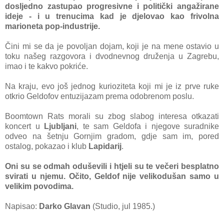
dosljedno zastupao progresivne i politički angažirane
ideje - i u trenucima kad je djelovao kao frivolna
marioneta pop-industrije.
Čini mi se da je povoljan dojam, koji je na mene ostavio u
toku našeg razgovora i dvodnevnog druženja u Zagrebu,
imao i te kakvo pokriće.
Na kraju, evo još jednog kurioziteta koji mi je iz prve ruke
otkrio Geldofov entuzijazam prema odobrenom poslu.
Boomtown Rats morali su zbog slabog interesa otkazati
koncert u
Ljubljani
, te sam Geldofa i njegove suradnike
odveo na šetnju Gornjim gradom, gdje sam im, pored
ostalog, pokazao i klub
Lapidarij
.
Oni su se odmah oduševili i htjeli su te večeri besplatno
svirati u njemu. Očito, Geldof nije velikodušan samo u
velikim povodima.
Napisao:
Darko
Glavan
(Studio, jul 1985.)