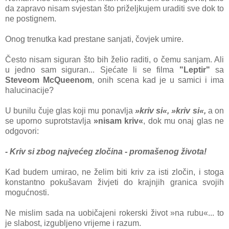
da zapravo nisam svjestan što priželjkujem uraditi sve dok to
ne postignem.
Onog trenutka kad prestane sanjati, čovjek umire.
Često nisam siguran što bih želio raditi, o čemu sanjam. Ali
u jedno sam siguran... Sjećate li se filma
"Leptir"
sa
Steveom McQueenom
, onih scena kad je u samici i ima
halucinacije?
U bunilu čuje glas koji mu ponavlja
»kriv si«, »kriv si«,
a on
se uporno suprotstavlja
»nisam kriv«
, dok mu onaj glas ne
odgovori:
- Kriv si zbog najvećeg zločina - promašenog života!
Kad budem umirao, ne želim biti kriv za isti zločin, i stoga
konstantno pokušavam živjeti do krajnjih granica svojih
mogućnosti.
Ne mislim sada na uobičajeni rokerski život »na rubu«... to
je slabost, izgubljeno vrijeme i razum.