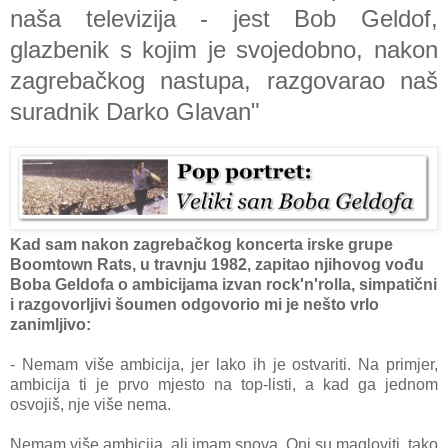
naša televizija - jest Bob Geldof,
glazbenik s kojim je svojedobno, nakon
zagrebačkog nastupa, razgovarao naš
suradnik Darko Glavan"
Kad sam nakon zagrebačkog koncerta irske grupe
Boomtown Rats, u travnju 1982, zapitao njihovog vođu
Boba Geldofa o ambicijama izvan rock'n'rolla, simpatični
i razgovorljivi šoumen odgovorio mi je nešto vrlo
zanimljivo:
- Nemam više ambicija, jer lako ih je ostvariti. Na primjer,
ambicija ti je prvo mjesto na top-listi, a kad ga jednom
osvojiš, nje više nema.
Nemam više ambicija, ali imam snova. Oni su magloviti, tako