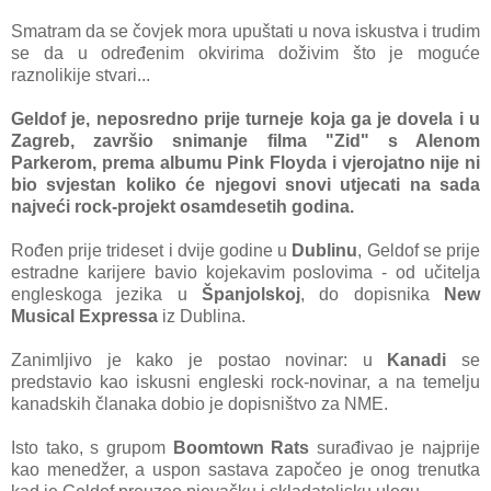
Smatram da se čovjek mora upuštati u nova iskustva i trudim
se da u određenim okvirima doživim što je moguće
raznolikije stvari...
Geldof je, neposredno prije turneje koja ga je dovela i u
Zagreb, završio snimanje filma "Zid" s Alenom
Parkerom, prema albumu Pink Floyda i vjerojatno nije ni
bio svjestan koliko će njegovi snovi utjecati na sada
najveći rock-projekt osamdesetih godina.
Rođen prije trideset i dvije godine u
Dublinu
, Geldof se prije
estradne karijere bavio kojekavim poslovima - od učitelja
engleskoga jezika u
Španjolskoj
, do dopisnika
New
Musical Expressa
iz Dublina.
Zanimljivo je kako je postao novinar: u
Kanadi
se
predstavio kao iskusni engleski rock-novinar, a na temelju
kanadskih članaka dobio je dopisništvo za NME.
Isto tako, s grupom
Boomtown Rats
surađivao je najprije
kao menedžer, a uspon sastava započeo je onog trenutka