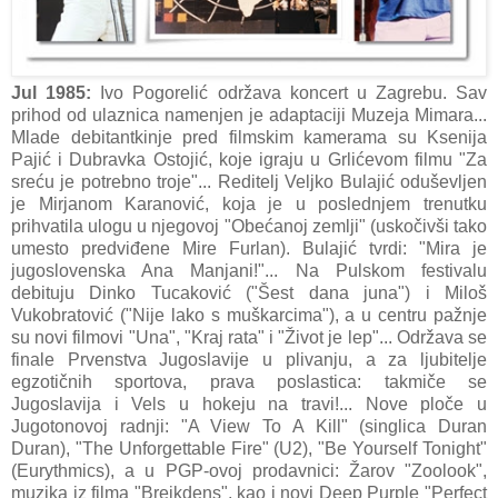
Jul 1985:
Ivo Pogorelić održava koncert u Zagrebu. Sav
prihod od ulaznica namenjen je adaptaciji Muzeja Mimara...
Mlade debitantkinje pred filmskim kamerama su Ksenija
Pajić i Dubravka Ostojić, koje igraju u Grlićevom filmu "Za
sreću je potrebno troje"... Reditelj Veljko Bulajić oduševljen
je Mirjanom Karanović, koja je u poslednjem trenutku
prihvatila ulogu u njegovoj "Obećanoj zemlji" (uskočivši tako
umesto predviđene Mire Furlan). Bulajić tvrdi: "Mira je
jugoslovenska Ana Manjani!"... Na Pulskom festivalu
debituju Dinko Tucaković ("Šest dana juna") i Miloš
Vukobratović ("Nije lako s muškarcima"), a u centru pažnje
su novi filmovi "Una", "Kraj rata" i "Život je lep"... Održava se
finale Prvenstva Jugoslavije u plivanju, a za ljubitelje
egzotičnih sportova, prava poslastica: takmiče se
Jugoslavija i Vels u hokeju na travi!... Nove ploče u
Jugotonovoj radnji: "A View To A Kill" (singlica Duran
Duran), "The Unforgettable Fire" (U2), "Be Yourself Tonight"
(Eurythmics), a u PGP-ovoj prodavnici: Žarov "Zoolook",
muzika iz filma "Brejkdens", kao i novi Deep Purple "Perfect