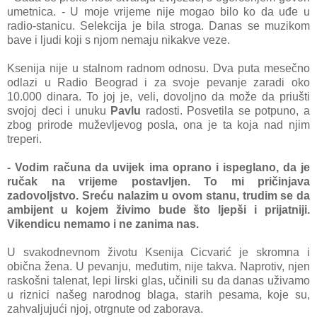
umetnica. - U moje vrijeme nije mogao bilo ko da uđe u
radio-stanicu. Selekcija je bila stroga. Danas se muzikom
bave i ljudi koji s njom nemaju nikakve veze.
Ksenija nije u stalnom radnom odnosu. Dva puta mesečno
odlazi u Radio Beograd i za svoje pevanje zaradi oko
10.000 dinara. To joj je, veli, dovoljno da može da priušti
svojoj deci i unuku
Pavlu
radosti. Posvetila se potpuno, a
zbog prirode muževljevog posla, ona je ta koja nad njim
treperi.
- Vodim računa da uvijek ima oprano i ispeglano, da je
ručak na vrijeme postavljen. To mi pričinjava
zadovoljstvo. Sreću nalazim u ovom stanu, trudim se da
ambijent u kojem živimo bude što ljepši i prijatniji.
Vikendicu nemamo i ne zanima nas.
U svakodnevnom životu Ksenija Cicvarić je skromna i
obična žena. U pevanju, međutim, nije takva. Naprotiv, njen
raskošni talenat, lepi lirski glas, učinili su da danas uživamo
u riznici našeg narodnog blaga, starih pesama, koje su,
zahvaljujući njoj, otrgnute od zaborava.