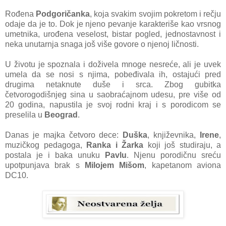
Rođena
Podgoričanka
, koja svakim svojim pokretom i rečju
odaje da je to. Dok je njeno pevanje karakteriše kao vrsnog
umetnika, urođena veselost, bistar pogled, jednostavnost i
neka unutarnja snaga još više govore o njenoj ličnosti.
U životu je spoznala i doživela mnoge nesreće, ali je uvek
umela da se nosi s njima, pobeđivala ih, ostajući pred
drugima netaknute duše i srca. Zbog gubitka
četvorogodišnjeg sina u saobraćajnom udesu, pre više od
20 godina, napustila je svoj rodni kraj i s porodicom se
preselila u
Beograd
.
Danas je majka četvoro dece:
Duška
, književnika,
Irene
,
muzičkog pedagoga,
Ranka i Žarka
koji još studiraju, a
postala je i baka unuku
Pavlu
. Njenu porodičnu sreću
upotpunjava brak s
Milojem Mišom
, kapetanom aviona
DC10.