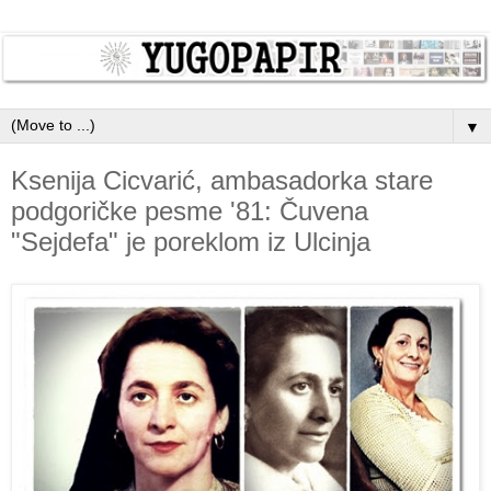
▼
Ksenija Cicvarić, ambasadorka stare
podgoričke pesme '81: Čuvena
"Sejdefa" je poreklom iz Ulcinja