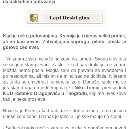
da uskladimo putovanja.
Kad je reč o putovanjima, Ksenija je i danas veliki putnik,
ali ne kao pevač. Zahvaljujući suprugu, pilotu, obišla je
gotovo ceo svet.
- Ne znam zašto me više ne zovu na turneje. Svuda u svijetu
se neguju stari pjevači. Zašto je kod nas drukčije, ne znam.
Možda nema posla. Mogla sam da pjevam na svadbama i
po restoranima, ali mislim da mi to sad ne dolikuje. Nijesam
za to da se umjetnost komercijalizuje. Doduše, sjete me se
još stari drugari, medu kojima je i
Niko Tomić
, predsjednik
KUD »Stanko Dragojević« u Titogradu
, koji me uvek zove
kad je neka proslava.
Navikla je Ksenija kad radi da se dobro oznoji i da u pesmu
unese celu sebe. I danas je tako, ali je sve manje na sceni.
- Sada se preko noći stvaraju zvijezde, s ogorčenjem govori