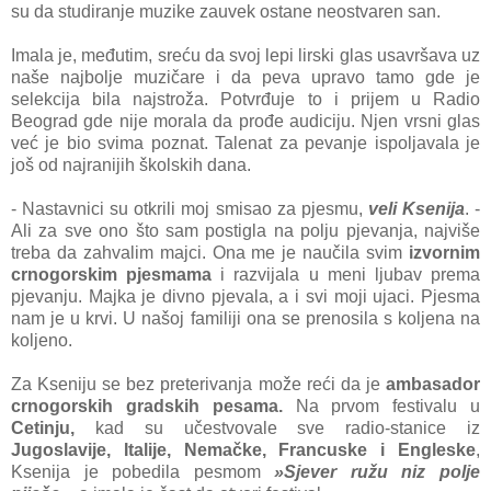
su da studiranje muzike zauvek ostane neostvaren san.
Imala je, međutim, sreću da svoj lepi lirski glas usavršava uz
naše najbolje muzičare i da peva upravo tamo gde je
selekcija bila najstroža. Potvrđuje to i prijem u Radio
Beograd gde nije morala da prođe audiciju. Njen vrsni glas
već je bio svima poznat. Talenat za pevanje ispoljavala je
još od najranijih školskih dana.
- Nastavnici su otkrili moj smisao za pjesmu,
veli Ksenija
. -
Ali za sve ono što sam postigla na polju pjevanja, najviše
treba da zahvalim majci. Ona me je naučila svim
izvornim
crnogorskim pjesmama
i razvijala u meni ljubav prema
pjevanju. Majka je divno pjevala, a i svi moji ujaci. Pjesma
nam je u krvi. U našoj familiji ona se prenosila s koljena na
koljeno.
Za Kseniju se bez preterivanja može reći da je
ambasador
crnogorskih gradskih pesama.
Na prvom festivalu u
Cetinju,
kad su učestvovale sve radio-stanice iz
Jugoslavije, Italije, Nemačke, Francuske i Engleske
,
Ksenija je pobedila pesmom
»Sjever ružu niz polje