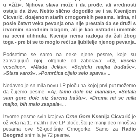
u »žiži«. Njihova slava može i da prođe, ali vrednosti
ostaju da žive. Nešto slično dogodilo se i sa Ksenijom
Cicvarić, doajenom starih crnogorskih pesama. Istina, ni
posle četvrt veka pevanja ona nije prestala da se druži s
izvornim narodnim blagom, ali je kao estradni umetnik
na sceni utihnula. Ksenija nema razloga da žali žbog
toga - pre bi se to moglo reći za ljubitelje njenog pevanja.
Podsetimo se samo na neke njene pesme, koje su
zahvaljujući njoj, otrgnute od zaborava:
»Oj, vesela
veselice«, »Mlada Jelka«, »Sejdefu majka buđaše«,
»Stara varoš«, »Pomrčica cijelo selo spava«
...
Nedavno je snimila novu LP ploču na kojoj prvi put možemo
da čujemo pesme:
»Aj, tamo dole niz mahalu«, »Šetala
sam gore dole niz šarenu baštu«, »Drema mi se mila
majko, bih malo zaspala«
...
Izvorne pesme svih krajeva
Crne Gore
Ksenija Cicvarić
je
oživela na 11 malih i dve LP ploče, što je manji deo mnoštva
pesama ove 52-godišnje Crnogorke. Samo za
Radio
Beograd
snimila je 72 pesme.