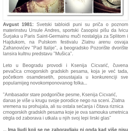
Avgust 1981:
Svetski tabloidi puni su priča o poznom
materinstvu Ursule Andres, sportski časopisi pišu da Ivicu
Šurjaka u Paris Saint-Germainu muči nostalgija za Splitom i
Hajdukom, na Pulskom festivalu Zlatnu arenu osvaja
Zafranovićev "Pad Italije", a beogradsko Pozorište dvorište
lansira kultnu predstavu "Mušica".
Leto u Beogradu provodi i Ksenija Cicvarić, čuvena
pevačica crnogorskih gradskih pesama, koja je već tada,
početkom osamdesetih, posustajala u konkurenciji sve
popularnijeg novokomponovanog folka...
"Ambasador stare podgoričke pesme, Ksenija Cicvarić,
danas je više u krugu svoje porodice nego na sceni. Zlatna
vremena su prohujala, ali su ostala sećanja i čitava riznica
crnogorskih gradskih pesama koje je ova samouka umetnica
otrgla od zaborava i utkala u njih svoj lepi lirski glas"
... Ima ljudi koji se ne zaboravljaju ni onda kad više nisu