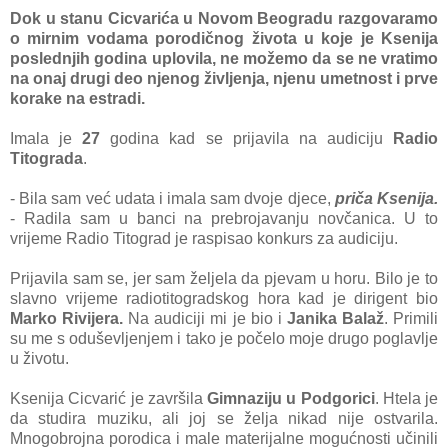
Dok u stanu Cicvarića u Novom Beogradu razgovaramo
o mirnim vodama porodičnog života u koje je Ksenija
poslednjih godina uplovila, ne možemo da se ne vratimo
na onaj drugi deo njenog življenja, njenu umetnost i prve
korake na estradi.
Imala je
27
godina kad se prijavila na audiciju
Radio
Titograda
.
- Bila sam već udata i imala sam dvoje djece,
priča Ksenija.
- Radila sam u banci na prebrojavanju novčanica. U to
vrijeme Radio Titograd je raspisao konkurs za audiciju.
Prijavila sam se, jer sam željela da pjevam u horu. Bilo je to
slavno vrijeme radiotitogradskog hora kad je dirigent bio
Marko Rivijera.
Na audiciji mi je bio i
Janika Balaž
. Primili
su me s oduševljenjem i tako je počelo moje drugo poglavlje
u životu.
Ksenija Cicvarić je završila
Gimnaziju u Podgorici
. Htela je
da studira muziku, ali joj se želja nikad nije ostvarila.
Mnogobrojna porodica i male materijalne mogućnosti učinili