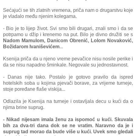
Sećajući se tih zlatnih vremena, priča nam o drugarstvu koje
je vladalo među njenim kolegama.
- Bio je to lijep život. Svi smo bili drugari, znali smo i da se
potrpamo u džip i krenemo na put. Bilo je divno družiti se s
Nadom Mamulom, Danicom Obrenić, Lolom Novaković,
Božidarom Ivaniševićem
...
Ksenija priča da u njeno vreme pevačice nisu nosile perike i
da se nisu napadno šminkale. Negovale su jednostavnost.
- Danas nije tako. Postalo je gotovo pravilo da ispred
hotelskih soba u kojima pjevači borave, za vrijeme turneje,
stoje poređane flaše viskija...
Odlazila je Ksenija na turneje i ostavljala decu u kući da o
njima brine suprug.
- Nikad nijesam imala ženu za ispomoć u kući. Skuvala
bih za dva-tri dana dok se ne vratim. Naravno da je i
suprug tad morao da bude više u kući. Uvek smo gledali