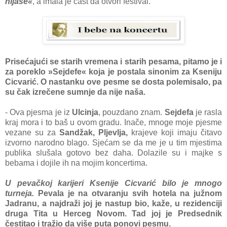
nijaše«
, a imala je čast da otvori festival.
Prisećajući se starih vremena i starih pesama, pitamo je i
za poreklo »Sejdefe« koja je postala sinonim za Kseniju
Cicvarić. O nastanku ove pesme se dosta polemisalo, pa
su čak izrečene sumnje da nije naša.
- Ova pjesma je iz
Ulcinja
, pouzdano znam.
Sejdefa
je rasla
kraj mora i to baš u ovom gradu. Inače, mnoge moje pjesme
vezane su za
Sandžak, Pljevlja,
krajeve koji imaju čitavo
izvorno narodno blago. Sjećam se da me je u tim mjestima
publika slušala gotovo bez daha. Dolazile su i majke s
bebama i dojile ih na mojim koncertima.
U pevačkoj karijeri Ksenije Cicvarić bilo je mnogo
turneja.
Pevala je na otvaranju svih hotela na južnom
Jadranu, a najdraži joj je nastup bio, kaže, u rezidenciji
druga Tita u Herceg Novom. Tad joj je Predsednik
čestitao i tražio da više puta ponovi pesmu.