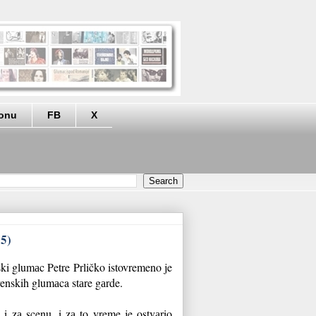
eonu
FB
X
75)
ski glumаc Petre Prličko istovremeno je
venskih glumаca stаre gаrde.
 i zа scenu, i zа to vreme je ostvаrio