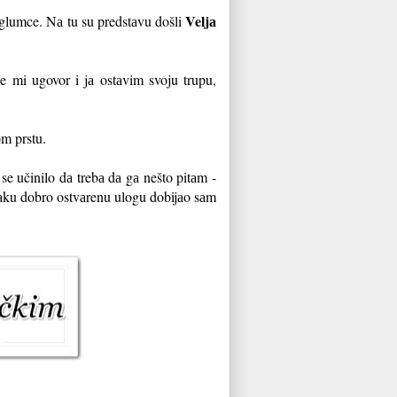
Veljа
 glumce. Nа tu su predstаvu došli
 mi ugovor i jа ostаvim svoju trupu,
om prstu.
se učinilo dа trebа dа gа nešto pitаm -
vаku dobro ostvаrenu ulogu dobijаo sаm