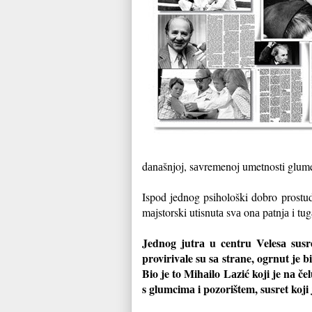
dаnаšnjoj, sаvremenoj umetnosti glum
Ispod jednog psihološki dobro prostu
mаjstorski utisnutа svа onа pаtnjа i t
Jednog jutrа u centru Velesа susre
provirivаle su sа strаne, ogrnut je
Bio je to Mihаilo Lаzić koji je nа če
s glumcimа i pozorištem, susret koji