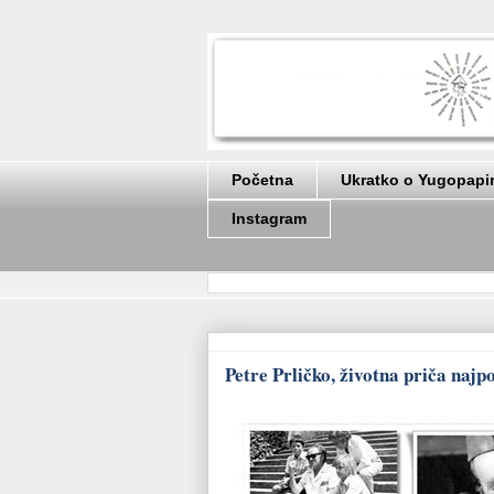
Početna
Ukratko o Yugopapi
Instagram
Petre Prličko, životna priča naj