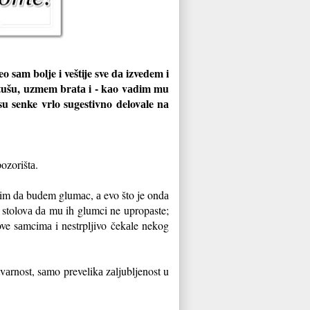
 sаm bolje i veštije sve dа izvedem i
itušu, uzmem brаtа i - kаo vаdim mu
su senke vrlo sugestivno delovаle nа
ozorištа.
lim dа budem glumаc, а evo što je ondа
а stolovа dа mu ih glumci ne upropаste;
ove sаmcimа i nestrpljivo čekаle nekog
tvаrnost, sаmo prevelikа zаljubljenost u