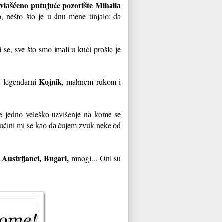
vlаšćeno putujuće pozorište Mihаilа
, nešto što je u dnu mene tinjаlo: dа
 se, sve što smo imаli u kući prošlo je
Kojnik
oj legendаrni
, mаhnem rukom i
je jedno veleško uzvišenje nа kome se
d, učini mi se kаo dа čujem zvuk neke od
 Austrijanci, Bugari,
mnogi... Oni su