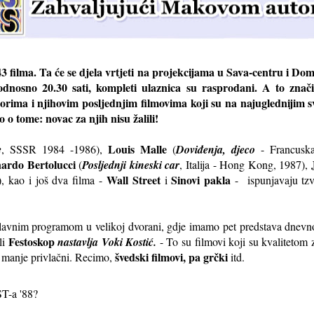
 filma. Ta će se djela vrtjeti na projekcijama u Sava-centru i Dom
odnosno 20.30 sati, kompleti ulaznica su rasprodani. A to znači
orima i njihovim posljednjim filmovima koji su na najuglednijim 
o o tome: novac za njih nisu žalili!
Louis Malle
e
, SSSR 1984 -1986),
(
Doviđenja, djeco
- Francusk
ardo Bertolucci
(
Posljednji kineski car
, Italija - Hong Kong, 1987),
Wall Street
Sinovi pakla
), kao i još dva filma -
i
- ispunjavaju tzv.
glavnim programom u velikoj dvorani, gdje imamo pet predstava dnevn
Festoskop
li
nastavlja Voki Kostić.
- To su filmovi koji su kvalitetom 
švedski filmovi, pa grčki
 manje privlačni. Recimo,
itd.
ST-a '88?