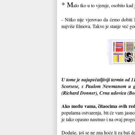
* M
alo tko u to vjeruje, osobito kad 
- Nitko nije vjerovao da ćemo dobiti
najviše filmova. Takvo je stanje već g
U tome je najupečatljiviji termin od 1
Scorsese, s Paulom Newmanom u gla
(Richard Donner), Crna udovica (Bob
Ako među vama, čitaocima ovih red
popularna ostvarenja, bit će vam jasn
je tako opasno nasrnuo i na ovaj prog
Doduše, još se ne zna hoće li ga baš de