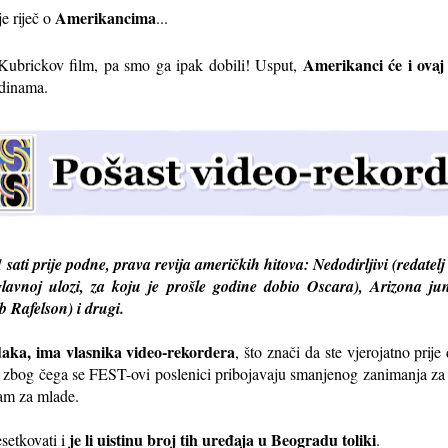
Amerikancima
je riječ o
...
Amerikanci će i ovaj 
 Kubrickov film, pa smo ga ipak dobili! Usput,
odinama.
1 sati prije podne, prava revija američkih hitova: Nedodirljivi (redat
vnoj ulozi, za koju je prošle godine dobio Oscara), Arizona jun
 Rafelson) i drugi.
aka, ima vlasnika video-rekordera
, što znači da ste vjerojatno prije
o zbog čega se FEST-ovi poslenici pribojavaju smanjenog zanimanja za 
ram za mlade.
je li uistinu broj tih uređaja u Beogradu toliki
setkovati i
.