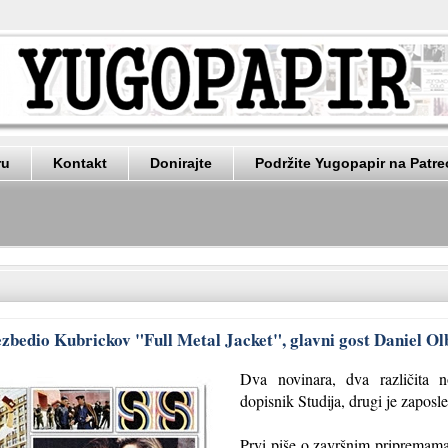
ru
Kontakt
Donirajte
Podržite Yugopapir na Patr
bedio Kubrickov "Full Metal Jacket", glavni gost Daniel Ol
Dva novinara, dva različita n
dopisnik Studija, drugi je zapos
Prvi piše o završnim pripremama