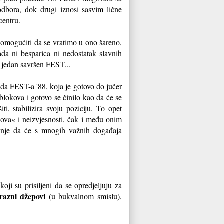
dbora, dok drugi iznosi sasvim lične
centru.
omogućiti da se vratimo u ono šareno,
ada ni besparica ni nedostatak slavnih
š jedan savršen FEST...
da FEST-a '88, koja je gotovo do jučer
blokova i gotovo se činilo kao da će se
ti, stabilizira svoju poziciju. To opet
ova« i neizvjesnosti, čak i među onim
renje da će s mnogih važnih događaja
oji su prisiljeni da se opredjeljuju za
razni džepovi
(u bukvalnom smislu),