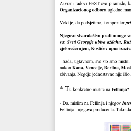
Završni radovi FEST-ove piramide, 
Organizacionog odbora
ugledne manif
Voki je, da podsjetimo, kompozitor
pr
Njegovo stvaralaštvo prati mnoge veli
su:
Sveti Georgije ubiva aždahu, R
cjelovečernjem, Kostićev opus izaziv
- Sada, uglavnom, sve što smo mislili
Kana, Venecije, Berlina, Mos
nakon
zbivanja. Negdje jednostavno nije išlo,
* T
Fellinija
u konkretno mislite na
?
- Da, mislim na Fellinija i njegov
Inte
Fellinija i njegova producenta. Tako 