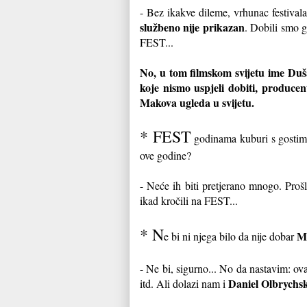
- Bez ikakve dileme, vrhunac festival
službeno nije prikazan
. Dobili smo 
FEST...
No, u tom filmskom svijetu ime Duš
koje nismo uspjeli dobiti, produce
Makova ugleda u svijetu.
* FEST
godinama kuburi s gostima..
ove godine?
- Neće ih biti pretjerano mnogo. Proš
ikad kročili na FEST...
* N
Ma
e bi ni njega bilo da nije dobar
- Ne bi, sigurno... No da nastavim: ovaj
Daniel Olbrychsk
itd. Ali dolazi nam i