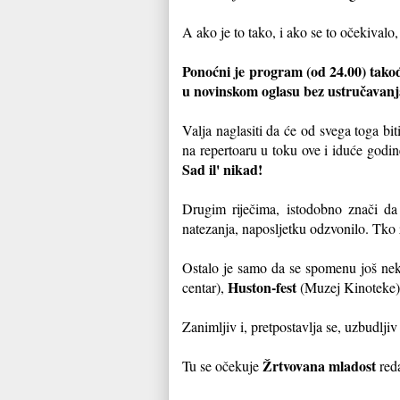
A ako je to tako, i ako se to očekivalo,
Ponoćni je program (od 24.00) takođ
u novinskom oglasu bez ustručavan
Valja naglasiti da će od svega toga bit
na repertoaru u toku ove i iduće godi
Sad il' nikad!
Drugim riječima, istodobno znači da
natezanja, naposljetku odzvonilo. Tko z
Ostalo je samo da se spomenu još neki
Huston-fest
centar),
(Muzej Kinoteke
Zanimljiv i, pretpostavlja se, uzbudlji
Žrtvovana mladost
Tu se očekuje
red