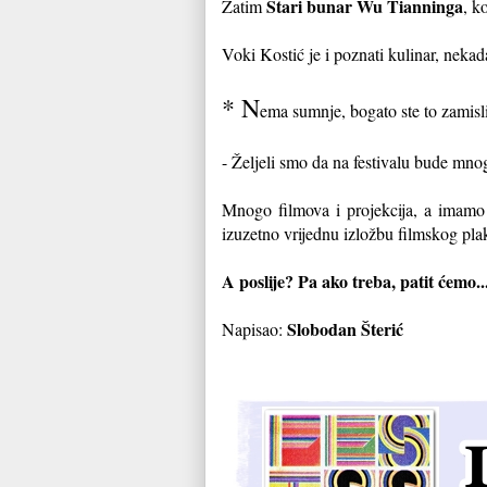
Stari bunar
Wu Tianninga
Zatim
, k
Voki Kostić je i poznati kulinar, neka
* N
ema sumnje, bogato ste to zamislil
- Željeli smo da na festivalu bude mno
Mnogo filmova i projekcija, a imamo
izuzetno vrijednu izložbu filmskog plak
A poslije? Pa ako treba, patit ćemo..
Slobodan Šterić
Napisao: