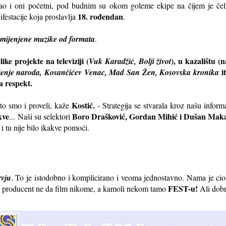
kao i oni početni, pod budnim su okom goleme ekipe na čijem je če
18. rođendan
estacije koja proslavlja
.
imijenjene muzike od formata
.
ke projekte na televiziji (
), u kazalištu 
Vuk Karadžić, Bolji život
i
uženje naroda, Kosančićev Venac, Mad San Žen, Kosovska kronika
a respekt.
Kostić.
 to smo i proveli, kaže
- Strategija se stvarala kroz našu informa
kve
Boro Drašković, Gordan Mihić i Dušan Mak
... Naši su selektori
 i tu nije bilo ikakve pomoći.
rvju
. To je istodobno i komplicirano i veoma jednostavno. Nama je ci
FEST-u!
da producent ne da film nikome, a kamoli nekom tamo
Ali dobr