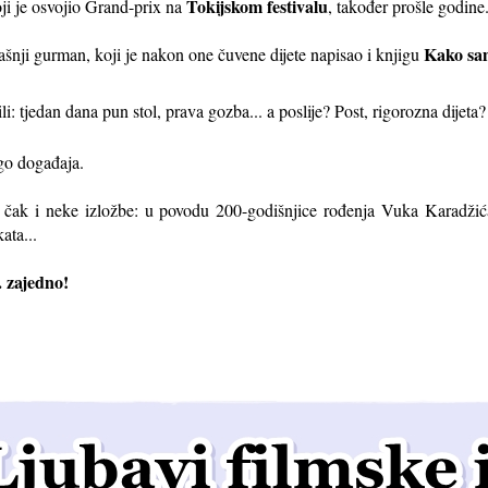
Tokijskom festivalu
oji je osvojio Grand-prix na
, također prošle godine
Kako sa
dašnji gurman, koji je nakon one čuvene dijete napisao i knjigu
i: tjedan dana pun stol, prava gozba... a poslije? Post, rigorozna dijeta?
go događaja.
 čak i neke izložbe: u povodu 200-godišnjice rođenja Vuka Karadžić
ata...
. zajedno!