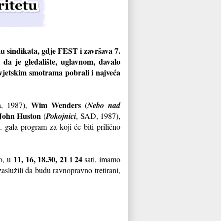
u sindikata, gdje FEST i završava 7.
 da je gledalište, uglavnom, davalo
svjetskim smotrama pobrali i najveća
Wim Wenders
a, 1987),
(
Nebo nad
John Huston
(
Pokojnici
, SAD, 1987),
 gala program za koji će biti prilično
11, 16, 18.30, 21 i 24
o, u
sati, imamo
zaslužili da budu ravnopravno tretirani,