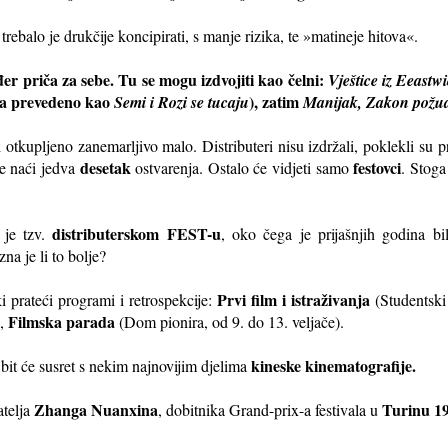
 trebalo je drukčije koncipirati, s manje rizika, te »matineje hitova«.
er priča za sebe. Tu se mogu izdvojiti kao čelni:
Vještice iz Eeastw
ja prevedeno kao
), zatim
Semi i Rozi se tucaju
Manijak, Zakon požud
i otkupljeno zanemarljivo malo. Distributeri nisu izdržali, poklekli su p
desetak
festovci
ne naći jedva
ostvarenja. Ostalo će vidjeti samo
. Stoga
distributerskom FEST-u
 je tzv.
, oko čega je prijašnjih godina 
na je li to bolje?
Prvi film i istraživanja
 prateći programi i retrospekcije:
(Studentski 
Filmska parada
),
(Dom pionira, od 9. do 13. veljače).
kineske kinematografije.
v bit će susret s nekim najnovijim djelima
Zhanga Nuanxina
Turinu 1
atelja
, dobitnika Grand-prix-a festivala u