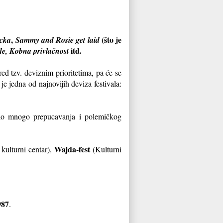
,
(što je
icka
Sammy and Rosie get laid
itd.
e, Kobna privlačnost
red tzv. deviznim prioritetima, pa će se
 je jedna od najnovijih deviza festivala:
bilo mnogo prepucavanja i polemičkog
Wajda-fest
kulturni centar),
(Kulturni
987
.