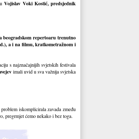
Vojislav Voki Kostić, predsjednik
lu
(na beogradskom repertoaru trenutno
td.), a i na filmu, kratkometražnom i
ciju s najznačajnijih svjetskih festivala
avejev
imali uvid u sva važnija svjetska
o problem iskomplicirala zavada zmeđu
o, pregrmjet ćemo nekako i bez toga.