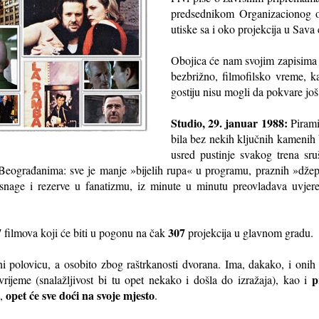
predsednikom Organizacionog o
utiske sa i oko projekcija u Sava 
Obojica će nam svojim zapisima 
bezbrižno, filmofilsko vreme, k
gostiju nisu mogli da pokvare jo
Studio, 29. januar 1988:
Pirami
bila bez nekih ključnih kamenih 
usred pustinje svakog trena sruši
eograđanima: sve je manje »bijelih rupa« u programu, praznih »džep
zi snage i rezerve u fanatizmu, iz minute u minutu preovladava uvje
7
307
filmova koji će biti u pogonu na čak
projekcija u glavnom gradu.
i polovicu, a osobito zbog raštrkanosti dvorana. Ima, dakako, i onih k
p
rijeme (snalažljivost bi tu opet nekako i došla do izražaja), kao i
opet će sve doći na svoje mjesto
i,
.