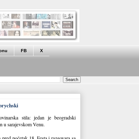
eonu
FB
X
brychski
ovinarska stila: jedan je beogradski
len u sarajevskom Venu.
 pred početak 18. Festa i razgovara sa