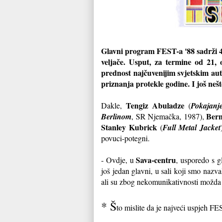
Glavni program FEST-a '88 sadrži 43
veljače. Usput, za termine od 21, 
prednost najčuvenijim svjetskim aut
priznanja protekle godine. I još nešt
Tengiz Abuladze
Dakle,
(
Pokajanj
Bern
Berlinom
, SR Njemačka, 1987),
Stanley Kubrick
(
Full Metal Jacket
povuci-potegni.
Sava-centru
- Ovdje, u
, usporedo s 
još jedan glavni, u sali koji smo nazva
ali su zbog nekomunikativnosti možda
* Š
to mislite da je najveći uspjeh FE