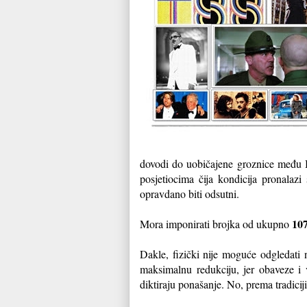
dovodi do uobičajene groznice među B
posjetiocima čija kondicija pronala
opravdano biti odsutni.
10
Mora imponirati brojka od ukupno
Dakle, fizički nije moguće odgledati n
maksimalnu redukciju, jer obaveze i v
diktiraju ponašanje. No, prema tradicij