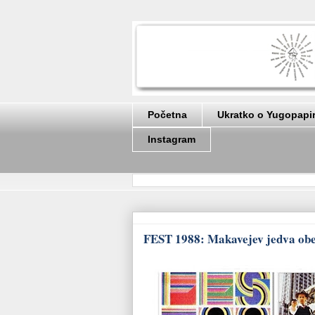
Početna
Ukratko o Yugopapi
Instagram
FEST 1988: Makavejev jedva obez