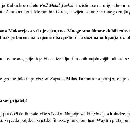
a je Kubrickovo djelo
Full Metal Jacket
. Inzistira se na originalnom n
Jug
ga teškom mukom. Moram biti iskren, u svijetu se ne zna mnogo za
ana Makavejeva vrlo je cijenjeno. Mnoge smo filmove dobili zahval
nt nas je barem na vrijeme obavijestio o razlozima odbijanja uz 
. odnosno, prije ih je bilo u izobilju, i to onih najslavnijih, ali sad se
Miloš Forman
le godine bilo ih je vise sa Zapada,
na primjer, on je s
kov prijatelj
!
Abuladze
 put doći će ih malo više s Istoka. Najprije veliki redatelj
, 
i
Wajdin
, zvijezda poljske i svjetske filmske glume, omiljeni
protagonist