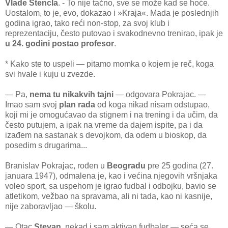
Vlade Štencla
. - To nije tačno, sve se može kad se hoće.
Uostalom, to je, evo, dokazao i »Kraja«. Mada je poslednjih
godina igrao, tako reći non-stop, za svoj klub i
reprezentaciju, često putovao i svakodnevno trenirao, ipak je
u 24. godini postao profesor
.
* Kako ste to uspeli — pitamo momka o kojem je reč, koga
svi hvale i kuju u zvezde.
— Pa,
nema tu nikakvih tajni
— odgovara Pokrajac. —
Imao sam svoj
plan rada
od koga nikad nisam odstupao,
koji mi je omogućavao da stignem i na trening i da učim, da
često putujem, a ipak na vreme da dajem ispite, pa i da
izađem na sastanak s devojkom, da odem u bioskop, da
posedim s drugarima...
Branislav Pokrajac, rođen u
Beogradu
pre 25 godina (27.
januara 1947), odmalena je, kao i većina njegovih vršnjaka
voleo sport, sa uspehom je igrao fudbal i odbojku, bavio se
atletikom, vežbao na spravama, ali ni tada, kao ni kasnije,
nije zaboravljao — školu.
— Otac
Stevan
, nekad i sam aktivan fudbaler — seća se