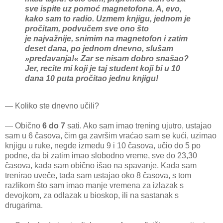
sve ispite uz pomoć magnetofona. A, evo,
kako sam to radio. Uzmem knjigu, jednom je
pročitam, podvučem sve ono što
je najvažnije, snimim na magnetofon i zatim
deset dana, po jednom dnevno, slušam
»predavanja!« Zar se nisam dobro snašao?
Jer, recite mi koji je taj student koji bi u 10
dana 10 puta pročitao jednu knjigu!
— Koliko ste dnevno učili?
— Obično
6 do 7
sati. Ako sam imao trening ujutro, ustajao
sam u 6 časova, čim ga završim vraćao sam se kući, uzimao
knjigu u ruke, negde izmedu 9 i 10 časova, učio do 5 po
podne, da bi zatim imao slobodno vreme, sve do 23,30
časova, kada sam obično išao na spavanje. Kada sam
trenirao uveče, tada sam ustajao oko 8 časova, s tom
razlikom što sam imao manje vremena za izlazak s
devojkom, za odlazak u bioskop, ili na sastanak s
drugarima.