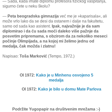
— Sada, kada imate diplomu profesora fizičkog vaspitanja,
sigurno ćete u neku školu?
—
Peta beogradska gimnazija
već me je »kaparisala«, ali
može vrlo lako da se desi da ostanem i dalje na fakultetu,
samo od sada kao asistent.
Ipak, najvažnije je da sam
diplomirao i da ću sada moći daleko više pažnje da
posvetim pripremama, s obzirom da za nekoliko meseci
počinje Olimpijada, a na kojoj mi želimo jednu od
medalja, čak možda i zlatnu!
Napisao:
Toša Marković
(Tempo, 1972.)
OI 1972:
Kako je u Minhenu osvojeno 5
medalja
OI 1972:
Kako je bilo u domu Mate Parlova
Podržite Yugopapir na društvenim mrežama
:-)