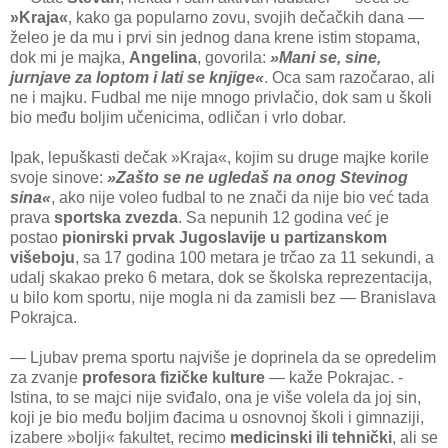
»Kraja«
, kako ga popularno zovu, svojih dečačkih dana —
želeo je da mu i prvi sin jednog dana krene istim stopama,
dok mi je majka,
Angelina
, govorila:
»Mani se, sine,
jurnjave za loptom i lati se knjige«
. Oca sam razočarao, ali
ne i majku. Fudbal me nije mnogo privlačio, dok sam u školi
bio među boljim učenicima, odličan i vrlo dobar.
Ipak, lepuškasti dečak »Kraja«, kojim su druge majke korile
svoje sinove:
»Zašto se ne ugledaš na onog Stevinog
sina«
, ako nije voleo fudbal to ne znači da nije bio već tada
prava
sportska zvezda
. Sa nepunih 12 godina već je
postao
pionirski prvak Jugoslavije u partizanskom
višeboju
, sa 17 godina 100 metara je trčao za 11 sekundi, a
udalj skakao preko 6 metara, dok se školska reprezentacija,
u bilo kom sportu, nije mogla ni da zamisli bez — Branislava
Pokrajca.
— Ljubav prema sportu najviše je doprinela da se opredelim
za zvanje
profesora fizičke kulture
— kaže Pokrajac. -
Istina, to se majci nije sviđalo, ona je više volela da joj sin,
koji je bio među boljim đacima u osnovnoj školi i gimnaziji,
izabere »bolji« fakultet, recimo
medicinski ili tehnički
, ali se