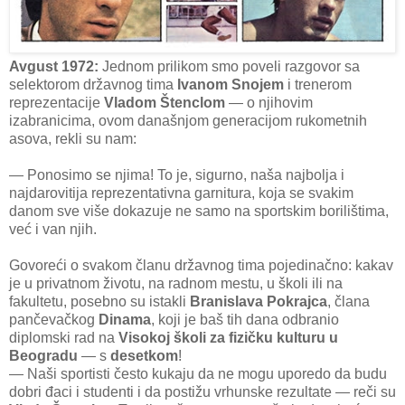
Avgust 1972:
Jednom prilikom smo poveli razgovor sa
selektorom državnog tima
Ivanom Snojem
i trenerom
reprezentacije
Vladom Štenclom
— o njihovim
izabranicima, ovom današnjom generacijom rukometnih
asova, rekli su nam:
— Ponosimo se njima! To je, sigurno, naša najbolja i
najdarovitija reprezentativna garnitura, koja se svakim
danom sve više dokazuje ne samo na sportskim borilištima,
već i van njih.
Govoreći o svakom članu državnog tima pojedinačno: kakav
je u privatnom životu, na radnom mestu, u školi ili na
fakultetu, posebno su istakli
Branislava Pokrajca
, člana
pančevačkog
Dinama
, koji je baš tih dana odbranio
diplomski rad na
Visokoj školi za fizičku kulturu u
Beogradu
— s
desetkom
!
— Naši sportisti često kukaju da ne mogu uporedo da budu
dobri đaci i studenti i da postižu vrhunske rezultate — reči su