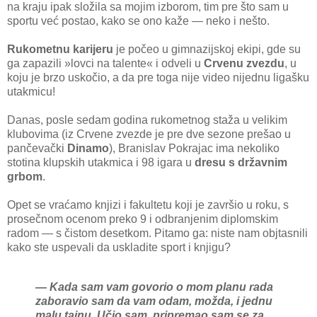
na kraju ipak složila sa mojim izborom, tim pre što sam u
sportu već postao, kako se ono kaže — neko i nešto.
Rukometnu karijeru
je počeo u gimnazijskoj ekipi, gde su
ga zapazili »lovci na talente« i odveli u
Crvenu zvezdu
, u
koju je brzo uskočio, a da pre toga nije video nijednu ligašku
utakmicu!
Danas, posle sedam godina rukometnog staža u velikim
klubovima (iz Crvene zvezde je pre dve sezone prešao u
pančevački
Dinamo
), Branislav Pokrajac ima nekoliko
stotina klupskih utakmica i 98 igara u
dresu s državnim
grbom
.
Opet se vraćamo knjizi i fakultetu koji je završio u roku, s
prosečnom ocenom preko 9 i odbranjenim diplomskim
radom — s čistom desetkom. Pitamo ga: niste nam objtasnili
kako ste uspevali da uskladite sport i knjigu?
— Kada sam vam govorio o mom planu rada
zaboravio sam da vam odam, možda, i jednu
malu tajnu. Učio sam, pripremao sam se za