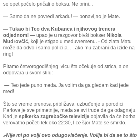
se opet počelo pričati o boksu. Ne brini...
— Samo da ne povredi arkadu! — ponavljao je Mate.
— Tukao bi Teo dva Kubanca i njihovog trenera
odjednom!
— upao je u razgovor bivši bokser
Nikola
Mudrovčić,
koji je stigao u međuvremenu. - Od zlata Matu
može da odvoji samo policija. . . ako mu zabrani da iziđe na
ring!
Pitamo četvorogodišnjeg Ivicu šta očekuje od strica, a on
odgovara u svom stilu:
— Teo jede puno meda. Ja volim da ga gledam kad jede
med!
Što se vreme prenosa približava, uzbuđenje u porodici
Parlova je sve primetnije, mada se svi trude da ga odagnaju.
Kad je
spikerka zagrebačke televizije
objavila da će borba
verovatno početi tek oko 22:30, lice šjor Mate se smrklo.
»Nije mi po volji ovo odugovlačenje. Volija bi da se to što