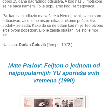
dobio 15 dana nagradnog odsustva. A kod nas u Imotskom
se ne baca kamem. To je popularno kod Hercegovaca.
Pa, kad sam odlazio ma vašare u Hercegovini, svima sam
odbacivao, ali o tome nisam nikada nikome pričao. Evo,
»odah« se sada. Kako da se ne odam kad mi je Teo otvorio
srce ovom pobedom. Bio je zaista strašan. Ne što je moj
sin...
Napisao:
Dušan Čolović
(Tempo, 1972.)
Mate Parlov: Feljton o jednom od
najpopularnijih YU sportaša svih
vremena (1990)