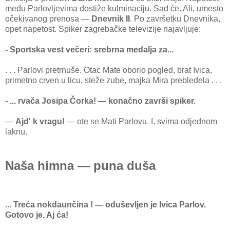
među Parlovljevima dostiže kulminaciju. Sad će. Ali, umesto
očekivanog prenosa —
Dnevnik II
. Po završetku Dnevnika,
opet napetost. Spiker zagrebačke televizije najavljuje:
- Sportska vest večeri: srebrna medalja za...
. . . Parlovi pretrnuše. Otac Mate oborio pogled, brat Ivica,
primetno crven u licu, steže zube, majka Mira prebledela . . .
- ... rvača Josipa Čorka! — konačno završi spiker.
—
Ajd' k vragu!
— ote se Mati Parlovu. I, svima odjednom
laknu.
Naša himna — puna duša
... Treća nokdaunčina ! — oduševljen je Ivica Parlov.
Gotovo je. Aj ća!