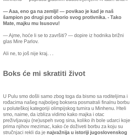
— Aaa, eno ga na zemlji! — povikao je kad je naš
šampion po drugi put oborio svog protivnika. - Tako
Mate, majku mu Isusovu!
— Ajme, hoće li se to završiti? — dopire iz hodnika brižni
glas Mire Parlov.
Ali ne, to još nije kraj. . .
Boks će mi skratiti život
U Pulu smo došli samo zbog toga da bismo sa roditeljima i
rođacima našeg najboljeg boksera posmatrali finalnu borbu
u poluteškoj kategoriji olimpijskog turnira u Minhenu. Hteli
smo, naime, da izbliza vidimo kako majka i otac
preživljavaju (ne)uspeh svog sina, koliko ih bole udarci koje
prima njihov mezimac, kako će doživeti borbu za koju su
stručnjaci rekli da je
najvažnija u istoriji jugoslovenskog