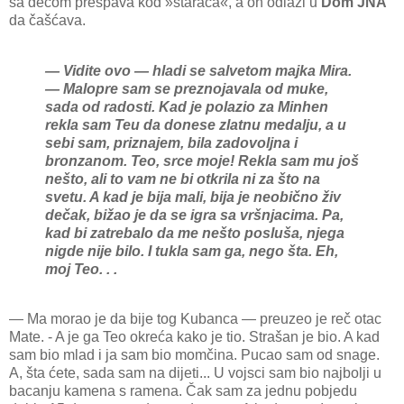
sa decom prespava kod »staraca«, a on odlazi u
Dom JNA
da čašćava.
— Vidite ovo — hladi se salvetom majka Mira.
— Malopre sam se preznojavala od muke,
sada od radosti. Kad je polazio za Minhen
rekla sam Teu da donese zlatnu medalju, a u
sebi sam, priznajem, bila zadovoljna i
bronzanom. Teo, srce moje! Rekla sam mu još
nešto, ali to vam ne bi otkrila ni za što na
svetu. A kad je bija mali, bija je neobično živ
dečak, bižao je da se igra sa vršnjacima. Pa,
kad bi zatrebalo da me nešto posluša, njega
nigde nije bilo. I tukla sam ga, nego šta. Eh,
moj Teo. . .
— Ma morao je da bije tog Kubanca — preuzeo je reč otac
Mate. - A je ga Teo okreća kako je tio. Strašan je bio. A kad
sam bio mlad i ja sam bio momčina. Pucao sam od snage.
A, šta ćete, sada sam na dijeti... U vojsci sam bio najbolji u
bacanju kamena s ramena. Čak sam za jednu pobjedu