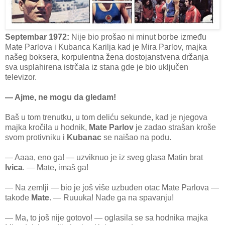
Septembar 1972:
Nije bio prošao ni minut borbe između
Mate Parlova i Kubanca Karilja kad je Mira Parlov, majka
našeg boksera, korpulentna žena dostojanstvena držanja
sva usplahirena istrčala iz stana gde je bio uključen
televizor.
— Ajme, ne mogu da gledam!
Baš u tom trenutku, u tom deliću sekunde, kad je njegova
majka kročila u hodnik,
Mate Parlov
je zadao strašan kroše
svom protivniku i
Kubanac
se naišao na podu.
— Aaaa, eno ga! — uzviknuo je iz sveg glasa Matin brat
Ivica
. — Mate, imaš ga!
— Na zemlji — bio je još više uzbuđen otac Mate Parlova —
takođe
Mate
. — Ruuuka! Nađe ga na spavanju!
— Ma, to još nije gotovo! — oglasila se sa hodnika majka