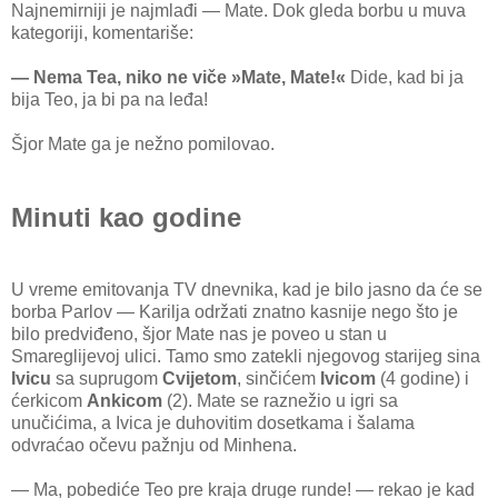
Najnemirniji je najmlađi — Mate. Dok gleda borbu u muva
kategoriji, komentariše:
— Nema Tea, niko ne viče »Mate, Mate!«
Dide, kad bi ja
bija Teo, ja bi pa na leđa!
Šjor Mate ga je nežno pomilovao.
Minuti kao godine
U vreme emitovanja TV dnevnika, kad je bilo jasno da će se
borba Parlov — Karilja održati znatno kasnije nego što je
bilo predviđeno, šjor Mate nas je poveo u stan u
Smareglijevoj ulici. Tamo smo zatekli njegovog starijeg sina
Ivicu
sa suprugom
Cvijetom
, sinčićem
Ivicom
(4 godine) i
ćerkicom
Ankicom
(2). Mate se raznežio u igri sa
unučićima, a Ivica je duhovitim dosetkama i šalama
odvraćao očevu pažnju od Minhena.
— Ma, pobediće Teo pre kraja druge runde! — rekao je kad