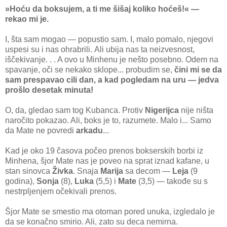
»Hoću da boksujem, a ti me šišaj koliko hoćeš!« —
rekao mi je.
I, šta sam mogao — popustio sam. I, malo pomalo, njegovi
uspesi su i nas ohrabrili. Ali ubija nas ta neizvesnost,
iščekivanje. . . A ovo u Minhenu je nešto posebno. Odem na
spavanje, oči se nekako sklope... probudim se,
čini mi se da
sam prespavao cili dan, a kad pogledam na uru — jedva
prošlo desetak minuta!
O, da, gledao sam tog Kubanca. Protiv
Nigerijca
nije ništa
naročito pokazao. Ali, boks je to, razumete. Malo i... Samo
da Mate ne povredi
arkadu
...
Kad je oko 19 časova počeo prenos bokserskih borbi iz
Minhena, šjor Mate nas je poveo na sprat iznad kafane, u
stan sinovca
Živka
. Snaja
Marija
sa decom —
Leja
(9
godina),
Sonja
(8),
Luka
(5,5) i
Mate
(3,5) — takođe su s
nestrpljenjem očekivali prenos.
Šjor Mate se smestio ma otoman pored unuka, izgledalo je
da se konačno smirio. Ali, zato su deca nemirna.