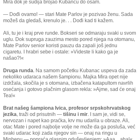
Mira dok je sudija brojao Kubancu do osam.
— Dođi ovamo! — stari Mate Parlov je pozivao ženu. Sada
možeš da gledaš, krenulo je. . . Dođi kad ti kažem.
Ali, tu je i kraj prve runde. Bokseri se odmaraju svaki u svom
uglu. Dok supruga zauzima mesto pored njega na otomanu,
Mate Parlov senior koristi pauzu da zapali još jednu
cigaretu. I hrabri sebe i ostale: »Videste li kako ga je
našao?!«
Druga runda
. Na samom početku Kubanac uspeva da zada
nekoliko udaraca našem šampionu. Majka Mira opet nije
izdržala, skočila je s otomana, izbačena katapultom navrlih
osećanja i gotovo plačnim glasom rekla: »Ajme, sad će onaj
Tea!«
Brat našeg šampiona Ivica, profesor srpskohrvatskog
jezika
, traži od prisutnih —
tišinu i mir
. I sam je, vidi se,
nervozan i napet kao praćka, krv mu udarila u obraze. Ali,
otac Mate i pored najbolje volje ne može da ga posluša, već
svaki udarac koji zada njegov sin — onaj na ringu u
Minhenu — popraća glasnim oduševljenjem: »Aaa... aha!«