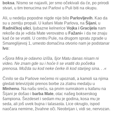
boksa
. Nismo se najavili, jer smo očekivali da će, po prirodi
stvari, u tim trenucima svi Parlovi u Puli biti na okupu.
Ali, u nedelju popodne nigde nije bilo
Parlovljevih
. Kao da
su u zemlju propali. U kafani Mate Parlova, na
Šijani
, u
Radničkoj ulici
, ljubazne kelnerice
Vojka i Gracijela
nam
rekoše da je »dida Mate verovatno u
Fažani
« i da ne znaju
kad će se vratiti. U centru Pule, na drugom spratu zgrade u
Smareglijevoj 1, umesto domaćina otvorio nam je podstanar
Ivo
:
»Šjora Mira je odavno izišla, šjor Matu danas nisam ni
video. Ne znam gde su i hoće li se vratiti do početka
prenosa. Možda su kod neke ćerke ili kod starijeg sina. . .«
Činilo se da Parlove nećemo ni upoznati, a kamoli sa njima
gledati televizijski prenos borbe za zlatnu medalju u
Minhenu
. Na našu sreću, sa prvim sumrakom u kafanu na
Šijani je došao i
barba Mate
, otac našeg bokserskog
šampiona. Šezdeset i sedam mu je godina, kosa mu je
seda, ali još uvek bujna i talasasta. Lice okruglo, ispod
naočara nemirne, živahne oči. Neobrijan i, vidi se, nervozan.