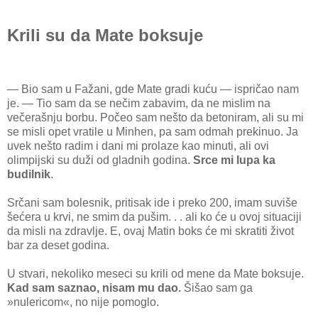
Krili su da Mate boksuje
— Bio sam u Fažani, gde Mate gradi kuću — ispričao nam
je. — Tio sam da se nečim zabavim, da ne mislim na
večerašnju borbu. Počeo sam nešto da betoniram, ali su mi
se misli opet vratile u Minhen, pa sam odmah prekinuo. Ja
uvek nešto radim i dani mi prolaze kao minuti, ali ovi
olimpijski su duži od gladnih godina.
Srce mi lupa ka
budilnik
.
Srčani sam bolesnik, pritisak ide i preko 200, imam suviše
šećera u krvi, ne smim da pušim. . . ali ko će u ovoj situaciji
da misli na zdravlje. E, ovaj Matin boks će mi skratiti život
bar za deset godina.
U stvari, nekoliko meseci su krili od mene da Mate boksuje.
Kad sam saznao, nisam mu dao.
Šišao sam ga
»nulericom«, no nije pomoglo.