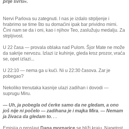
prije svrši«.
Nervi Parlova su zategnuti. I nas je izdalo strpljenje i
hrabrimo se time što su domaćini ipak bar prividno mirni.
Čini nam se da i oni, kao i njihov Teo, zaslužuju medalju. Za
strpljivost.
U 22 časa — provala oblaka nad Pulom. Šjor Mate ne može
da sakrije nervozu. Izlazi iz kuhinje, gleda kroz prozor, vraća
se, opet izlazi...
U 22:10 — nema ga u kući. Ni u 22:30 časova. Zar je
pobegao?
Nekoliko trenutaka kasnije ulazi zadihan i dovodi —
suprugu Miru.
— Uh, ja pobegla od ćerke samo da ne gledam, a ono
još nije ni počelo — zadihana je i majka Mira. — Nemam
ja živaca da gledam to. . .
Emisija o proslavi
Dana mornarice
se bliži kraju. Napetost