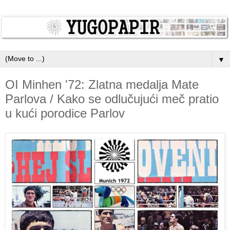
▼
OI Minhen '72: Zlatna medalja Mate
Parlova / Kako se odlučujući meč pratio
u kući porodice Parlov