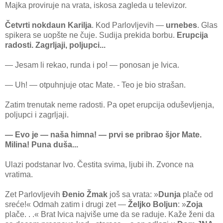
Majka proviruje na vrata, iskosa zagleda u televizor.
Četvrti nokdaun Karilja
. Kod Parlovljevih —
urnebes
. Glas
spikera se uopšte ne čuje. Sudija prekida borbu.
Erupcija
radosti. Zagrljaji, poljupci...
— Jesam li rekao, runda i po! — ponosan je Ivica.
— Uh! — otpuhnjuje otac Mate. - Teo je bio strašan.
Zatim trenutak neme radosti. Pa opet erupcija oduševljenja,
poljupci i zagrljaji.
— Evo je — naša himna! — prvi se pribrao šjor Mate.
Milina! Puna duša...
Ulazi podstanar Ivo. Čestita svima, ljubi ih. Zvonce na
vratima.
Zet Parlovljevih
Đenio Žmak
još sa vrata: »
Dunja
plače od
sreće!« Odmah zatim i drugi zet —
Željko Boljun
: »
Zoja
plače. . .« Brat Ivica najviše ume da se raduje. Kaže ženi da