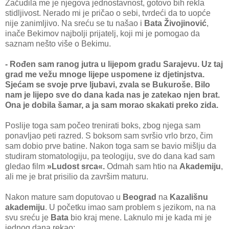
Začudila me je njegova jednostavnost, gotovo bih rekla
stidljivost. Nerado mi je pričao o sebi, tvrdeći da to uopće
nije zanimljivo. Na sreću se tu našao i
Bata Živojinović
,
inače Bekimov najbolji prijatelj, koji mi je pomogao da
saznam nešto više o Bekimu.
- Rođen sam ranog jutra u lijepom gradu Sarajevu. Uz taj
grad me vežu mnoge lijepe uspomene iz djetinjstva.
Sjećam se svoje prve ljubavi, zvala se Bukuroše. Bilo
nam je lijepo sve do dana kada nas je zatekao njen brat.
Ona je dobila šamar, a ja sam morao skakati preko zida.
Poslije toga sam počeo trenirati boks, zbog njega sam
ponavljao peti razred. S boksom sam svršio vrlo brzo, čim
sam dobio prve batine. Nakon toga sam se bavio mišlju da
studiram stomatologiju, pa teologiju, sve do dana kad sam
gledao film
»Ludost srca«.
Odmah sam htio na
Akademiju
,
ali me je brat prisilio da završim maturu.
Nakon mature sam doputovao u
Beograd
na
Kazališnu
akademiju
. U početku imao sam problem s jezikom, na na
svu sreću je
Bata
bio kraj mene. Laknulo mi je kada mi je
jednog dana rekao: