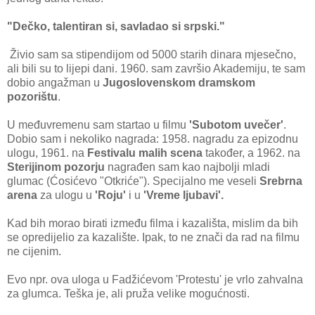
"Dečko, talentiran si, savladao si srpski."
Živio sam sa stipendijom od 5000 starih dinara mjesečno,
ali bili su to lijepi dani. 1960. sam završio Akademiju, te sam
dobio angažman u
Jugoslovenskom dramskom
pozorištu
.
U međuvremenu sam startao u filmu
'Subotom uvečer'
.
Dobio sam i nekoliko nagrada: 1958. nagradu za epizodnu
ulogu, 1961. na
Festivalu malih scena
također, a 1962. na
Sterijinom pozorju
nagrađen sam kao najbolji mladi
glumac (Ćosićevo "Otkriće"). Specijalno me veseli
Srebrna
arena
za ulogu u
'Roju'
i u
'Vreme ljubavi'.
Kad bih morao birati između filma i kazališta, mislim da bih
se opredijelio za kazalište. Ipak, to ne znači da rad na filmu
ne cijenim.
Evo npr. ova uloga u Fadžićevom 'Protestu' je vrlo zahvalna
za glumca. Teška je, ali pruža velike mogućnosti.