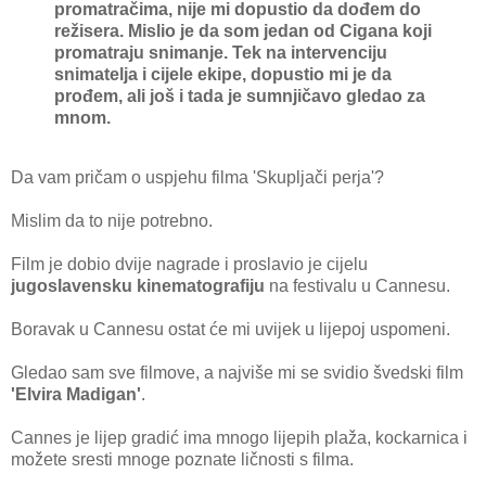
promatračima, nije mi dopustio da dođem do
režisera. Mislio je da som jedan od Cigana koji
promatraju snimanje. Tek na intervenciju
snimatelja i cijele ekipe, dopustio mi je da
prođem, ali još i tada je sumnjičavo gledao za
mnom.
Da vam pričam o uspjehu filma 'Skupljači perja'?
Mislim da to nije potrebno.
Film je dobio dvije nagrade i proslavio je cijelu
jugoslavensku kinematografiju
na festivalu u Cannesu.
Boravak u Cannesu ostat će mi uvijek u lijepoj uspomeni.
Gledao sam sve filmove, a najviše mi se svidio švedski film
'Elvira Madigan'
.
Cannes je lijep gradić ima mnogo lijepih plaža, kockarnica i
možete sresti mnoge poznate ličnosti s filma.