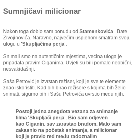
Sumnjičavi milicionar
Nakon toga dobio sam ponudu od
Stamenkovića
i Bate
Živojinovića. Naravno, najvećim uspjehom smatram svoju
ulogu u
'Skupljačima perja'
.
Snimali smo na autentičnim mjestima, većina uloga je
pripadala pravim Ciganima. Uvjeti su bili pomalo neobični,
nesvakidašnji.
Saša Petrović je izvrstan režiser, koji je sve te elemente
znao iskoristiti. Kad bih birao režisere s kojima bih želio
snimati, sigurno bih i Sašu Petrovića uvrstio medu njih.
Postoji jedna anegdota vezana za snimanje
filma 'Skupljači perja'. Bio sam odjeven
kao
Ciganin, sav zarastao bradom. Malo sam
zakasnio na početak snimanja, a milicionar
koji je pravio red među radoznalim