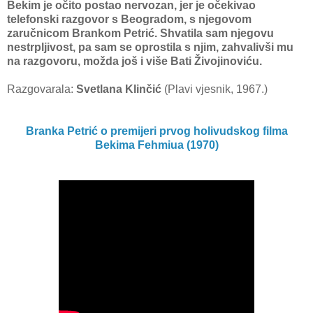
Bekim je očito postao nervozan, jer je očekivao
telefonski razgovor s Beogradom, s njegovom
zaručnicom Brankom Petrić. Shvatila sam njegovu
nestrpljivost, pa sam se oprostila s njim, zahvalivši mu
na razgovoru, možda još i više Bati Živojinoviću.
Razgovarala:
Svetlana Klinčić
(Plavi vjesnik, 1967.)
Branka Petrić o premijeri prvog holivudskog filma
Bekima Fehmiua (1970)