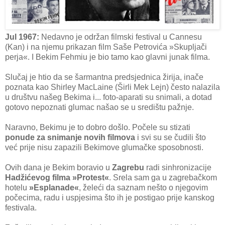
Jul 1967:
Nedavno je održan filmski festival u Cannesu
(Kan) i na njemu prikazan film Saše Petrovića »Skupljači
perja«. I Bekim Fehmiu je bio tamo kao glavni junak filma.
Slučaj je htio da se šarmantna predsjednica žirija, inače
poznata kao Shirley MacLaine (Širli Mek Lejn) često nalazila
u društvu našeg Bekima i... foto-aparati su snimali, a dotad
gotovo nepoznati glumac našao se u središtu pažnje.
Naravno, Bekimu je to dobro došlo. Počele su stizati
ponude za snimanje novih filmova
i svi su se čudili što
već prije nisu zapazili Bekimove glumačke sposobnosti.
Ovih dana je Bekim boravio u
Zagrebu
radi sinhronizacije
Hadžićevog filma »Protest«
. Srela sam ga u zagrebačkom
hotelu
»Esplanade«
, želeći da saznam nešto o njegovim
počecima, radu i uspjesima što ih je postigao prije kanskog
festivala.