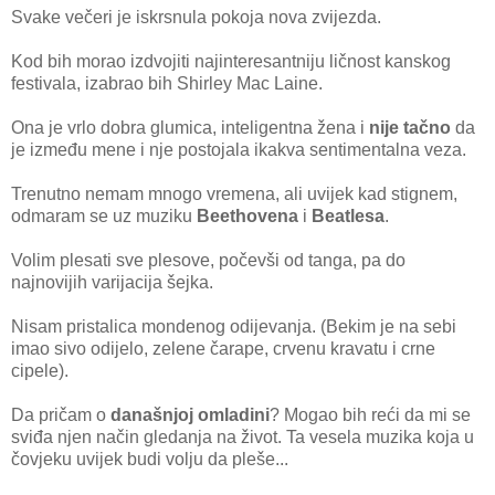
Svake večeri je iskrsnula pokoja nova zvijezda.
Kod bih morao izdvojiti najinteresantniju ličnost kanskog
festivala, izabrao bih Shirley Mac Laine.
Ona je vrlo dobra glumica, inteligentna žena i
nije tačno
da
je između mene i nje postojala ikakva sentimentalna veza.
Trenutno nemam mnogo vremena, ali uvijek kad stignem,
odmaram se uz muziku
Beethovena
i
Beatlesa
.
Volim plesati sve plesove, počevši od tanga, pa do
najnovijih varijacija šejka.
Nisam pristalica mondenog odijevanja. (Bekim je na sebi
imao sivo odijelo, zelene čarape, crvenu kravatu i crne
cipele).
Da pričam o
današnjoj omladini
? Mogao bih reći da mi se
sviđa njen način gledanja na život. Ta vesela muzika koja u
čovjeku uvijek budi volju da pleše...