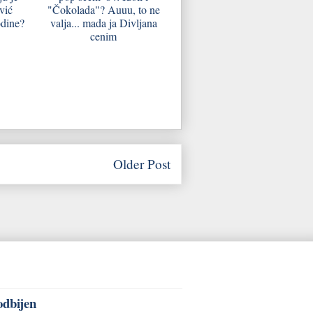
vić
"Čokolada"? Auuu, to ne
odine?
valja... mada ja Divljana
cenim
Older Post
odbijen