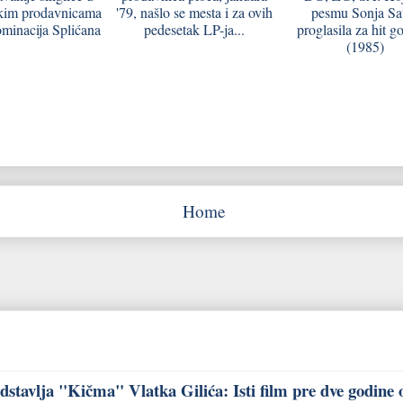
kim prodavnicama
'79, našlo se mesta i za ovih
pesmu Sonja Sa
minacija Splićana
pedesetak LP-ja...
proglasila za hit g
(1985)
Home
stavlja "Kičma" Vlatka Gilića: Isti film pre dve godine 