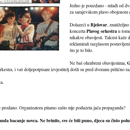
Jedno je pouzdano - mlađi od dv
za sarajevskom plavo obojenom e
Bjelovar
Dolazeći u
, znatiželjn
Plavog orkestra
koncerta
u tome
nikakve obavijesti. Taksist kaže 
reklamirali razglasom postavljen
što je to bilo.
G
Ne baš ohrabreni obavijestima,
kestra, i vaš doljepotpisani izvjestitelj došli su pred dvoranu prilično ra
ca.
je prodano. Organizatora pitamo zašto nije poduzeta jača propaganda?
da bacanje novca. Ne brinite, sve će biti puno, djeca su čisto polu