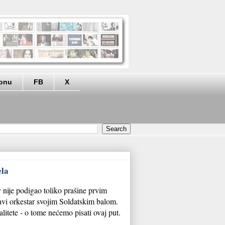
eonu
FB
X
ela
 nije podigao toliko prašine prvim
lavi orkestar svojim Soldatskim balom.
valitete - o tome nećemo pisati ovaj put.