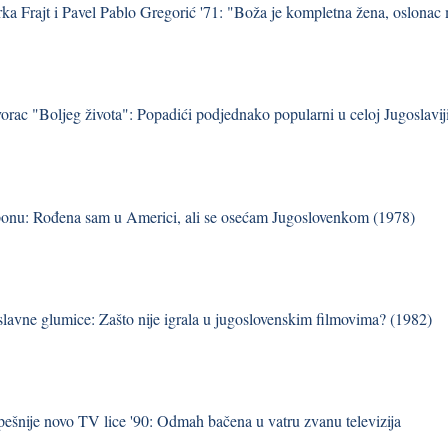
ka Frajt i Pavel Pablo Gregorić '71: "Boža je kompletna žena, oslonac m
vorac "Boljeg života": Popadići podjednako popularni u celoj Jugoslavij
onu: Rođena sam u Americi, ali se osećam Jugoslovenkom (1978)
 slavne glumice: Zašto nije igrala u jugoslovenskim filmovima? (1982)
pešnije novo TV lice '90: Odmah bačena u vatru zvanu televizija