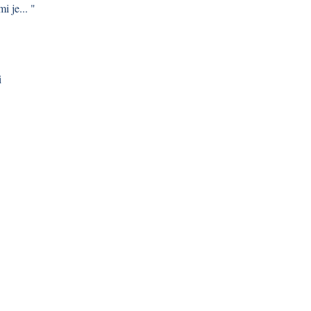
i je... "
i