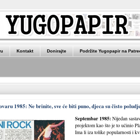
ru
Kontakt
Donirajte
Podržite Yugopapir na Patr
varu 1985: Ne brinite, sve će biti puno, djeca su čisto poludj
Septembar 1985:
Nijedan sastav
projektom kao što je to učinio P
Ima li iza tolike popularnosti i k