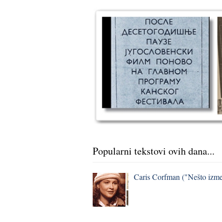
Popularni tekstovi ovih dana...
Caris Corfman ("Nešto izmeđ