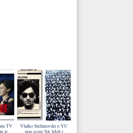
ram TV
Vlatko Stefanovski o YU
u je
pop sceni '84: Idoli i