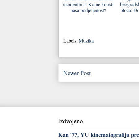
incidentima: Kome koristi
beograds
naša podjeljenost?
ploča: Do
Labels:
Muzika
Newer Post
Izdvojeno
Kan '77, YU kinematografiju pred