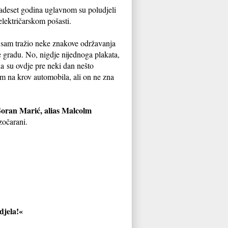
adeset godina uglavnom su poludjeli
lektričarskom pošasti.
o sam tražio neke znakove održavanja
 gradu. No, nigdje nijednoga plakata,
da su ovdje pre neki dan nešto
im na krov automobila, ali on ne zna
oran Marić, alias Malcolm
zočarani.
djela!«