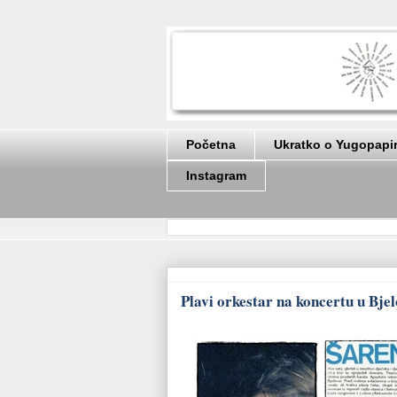
Početna
Ukratko o Yugopapi
Instagram
Plavi orkestar na koncertu u Bjelo