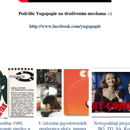
Podržite Yugopapir na društvenim mrežama
:-)
http://www.facebook.com/yugopapir
tembar 1980,
U izlozima jugoslovenskih
Novogodišnji prog
vanije singlice u
prodavnica ploča, januara
BG, ZG, SA: Koj