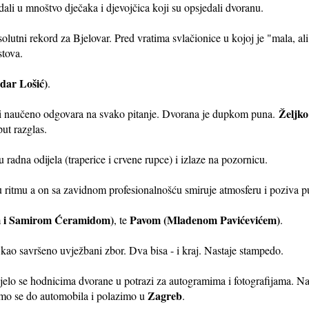
ali u mnoštvo dječaka i djevojčica koji su opsjedali dvoranu.
olutni rekord za Bjelovar. Pred vratima svlačionice u kojoj je "mala, ali
stova.
dar Lošić)
.
Željk
o i naučeno odgovara na svako pitanje. Dvorana je dupkom puna.
put razglas.
adna odijela (traperice i crvene rupce) i izlaze na pozornicu.
u ritmu a on sa zavidnom profesionalnošću smiruje atmosferu i poziva p
m i Samirom Ćeramidom)
Pavom (Mladenom Pavićevićem)
, te
.
kao savršeno uvježbani zbor. Dva bisa - i kraj. Nastaje stampedo.
ljelo se hodnicima dvorane u potrazi za autogramima i fotografijama. Na
Zagreb
jamo se do automobila i polazimo u
.