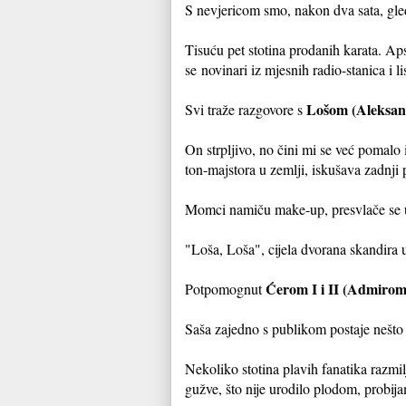
S nevjericom smo, nakon dva sata, gled
Tisuću pet stotina prodanih karata. Aps
se novinari iz mjesnih radio-stanica i li
Lošom (Aleksan
Svi traže razgovore s
On strpljivo, no čini mi se već pomal
ton-majstora u zemlji, iskušava zadnji 
Momci namiču make-up, presvlače se u r
"Loša, Loša", cijela dvorana skandira 
Ćerom I i II (Admiro
Potpomognut
Saša zajedno s publikom postaje nešto 
Nekoliko stotina plavih fanatika razmi
gužve, što nije urodilo plodom, probi