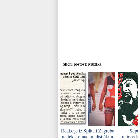
Slični postovi:
Muzika
Reakcije iz Splita i Zagreba
Sep
na tekst o nacionalističkim
najproda