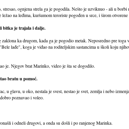
 stresao, ognjena strela ga je pogodila. Nešto je uzviknuo - ali u borbi n
je ležao na leđima, kuršumom teroriste pogođen u srce, i širom otvorene
 bitka je trajala i dalje.
 zaklona ka drugom, kada ga je pogodio metak. Neposredno pre toga vi
"Bele lađe", koga je viđao na roditeljskim sastancima u školi koju njiho
Pao je. Njegov brat Marinko, video je šta se dogodilo.
hitao bratu u pomoć.
ac, u glavu, u oko, nestala je svest, nestao je svet, zemlja i nebo izmen
o dobro poznavao i voleo.
našli i odneli drugovi, a onda su došli i po ranjenog Marinka.