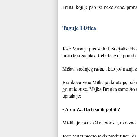
Frana, koji je pao iza neke stene, pron
Tuguje Lištica
Jozo Musa je predsednik Socijalističkog
imao teži zadatak: trebalo je da porodi
Mršav, srednjeg rasta, i kao još manji z
Brankova žena Milka jauknula je, pokri
grunule suze. Majka Branka samo što se
upitala je:
- A oni?... Da li su ih pobili?
Mislila je na ustaške teroriste, naravno.
Jozo Musa morao je da pređe ulicu, da 