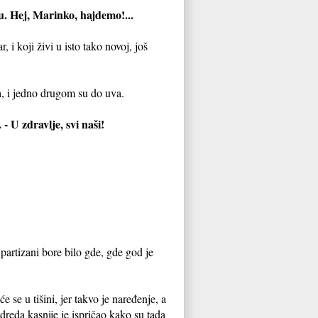
cu. Hej, Marinko, hajdemo!...
, i koji živi u isto tako novoj, još
, i jedno drugom su do uva.
- U zdravlje, svi naši!
partizani bore bilo gde, gde god je
 se u tišini, jer takvo je naređenje, a
dreda kasnije je ispričao kako su tada