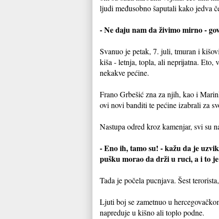
ljudi međusobno šaputali kako jedva če
- Ne daju nam da živimo mirno - govor
Svanuo je petak, 7. juli, tmuran i ki
kiša - letnja, topla, ali neprijatna. Eto
nekakve pećine.
Frano Grbešić zna za njih, kao i Marink
ovi novi banditi te pećine izabrali za s
Nastupa odred kroz kamenjar, svi su na
- Eno ih, tamo su! - kažu da je uzvik
pušku morao da drži u ruci, a i to j
Tada je počela pucnjava. Šest terorist
Ljuti boj se zametnuo u hercegovačkom
napreduje u kišno ali toplo podne.