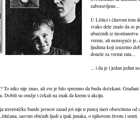
zaboravljene...
U Lištici i čitavom tom d
svako dete znalo da se po
ubačenih iz inostranstva.
vreme, ali nemoguće je, a
ljudima koji izuzetno do
donele za vreme rata...
... i da je i jedan jedini
ce? To niko nije znao, ali sve je bilo spremno da budu dočekani. Građani
. Dobili su oružje i čekali na znak da krenu u akciju.
nja terorističke bande javnost zasad još nije u punoj meri obaveštena od
 Lištičana, sasvim običnih ljudi a ipak junaka, o njihovom životu i smrti.