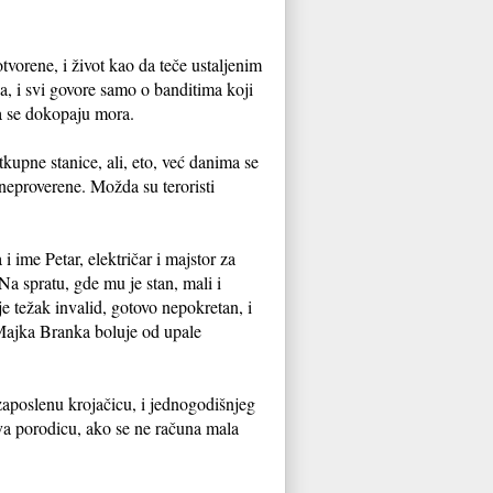
otvorene, i život kao da teče ustaljenim
đa, i svi govore samo o banditima koji
da se dokopaju mora.
kupne stanice, ali, eto, već danima se
 neproverene. Možda su teroristi
 ime Petar, električar i majstor za
Na spratu, gde mu je stan, mali i
 težak invalid, gotovo nepokretan, i
Majka Branka boluje od upale
aposlenu krojačicu, i jednogodišnjeg
va porodicu, ako se ne računa mala