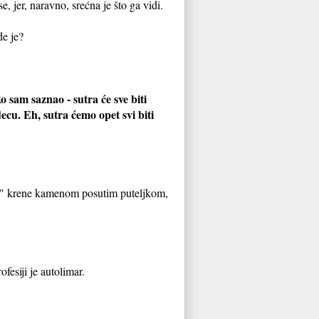
, jer, naravno, srećna je što ga vidi.
de je?
o sam saznao - sutra će sve biti
ecu. Eh, sutra ćemo opet svi biti
đa" krene kamenom posutim puteljkom,
fesiji je autolimar.