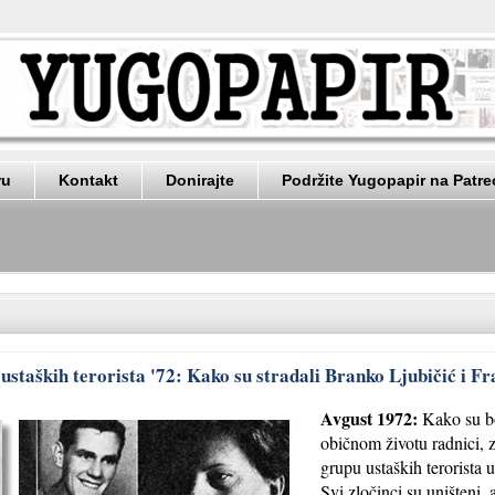
ru
Kontakt
Donirajte
Podržite Yugopapir na Patr
 ustaških terorista '72: Kako su stradali Branko Ljubičić i F
Avgust 1972:
Kako su bo
običnom životu radnici, za
grupu ustaških terorista 
Svi zločinci su uništeni, a