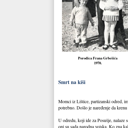
Porodica Frana Grbešića
1970.
Smrt na kiši
Momci iz Lištice, partizanski odred, im
potrebno. Došlo je naređenje da krenu 
U odredu, koji ide za Posušje, nalaze s
oni su sada narodna vojska. Ko zna kak