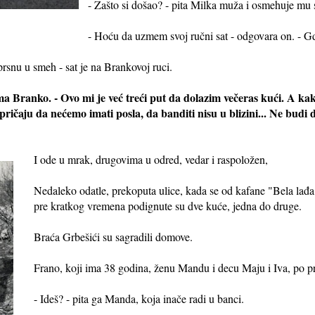
- Zašto si došao? - pita Milka muža i osmehuje mu se
- Hoću da uzmem svoj ručni sat - odgovara on. - G
prsnu u smeh - sat je na Brankovoj ruci.
ima Branko. - Ovo mi je već treći put da dolazim večeras kući. A kak
ričaju da nećemo imati posla, da banditi nisu u blizini... Ne budi d
I ode u mrak, drugovima u odred, vedar i raspoložen,
Nedaleko odatle, prekoputa ulice, kada se od kafane "Bela la
pre kratkog vremena podignute su dve kuće, jedna do druge.
Braća Grbešići su sagradili domove.
Frano, koji ima 38 godina, ženu Mandu i decu Maju i Iva, po pro
- Ideš? - pita ga Manda, koja inače radi u banci.