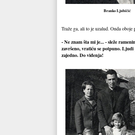
Branko Ljubičić
Traže ga, ali to je uzalud. Onda oboje 
- Ne znam šta mi je... - sleže ramen
završeno, vratiću se potpuno. Ljudi p
zajedno. Do viđenja!