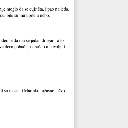
ije moglo da se čuje šta, i pao na leđa.
 oči bile su mu uprte u nebo.
deo je da mu se jedan drugar - a to
va deca pohađaju - našao u nevolji, i
jali su mesta, i Marinko, užasno teško