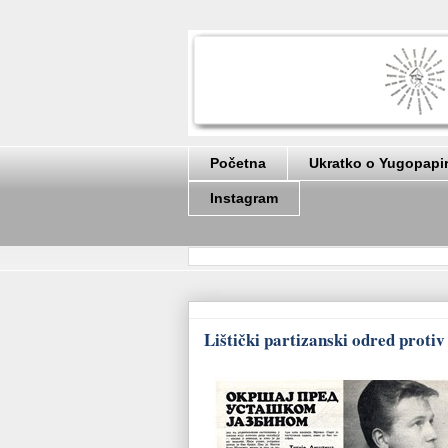
Početna
Ukratko o Yugopapi
Instagram
Lištički partizanski odred protiv