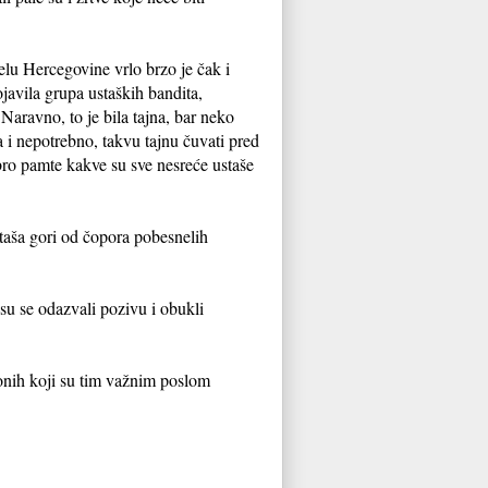
elu Hercegovine vrlo brzo je čak i
javila grupa ustaških bandita,
 Naravno, to je bila tajna, bar neko
 i nepotrebno, takvu tajnu čuvati pred
bro pamte kakve su sve nesreće ustaše
 ustaša gori od čopora pobesnelih
 su se odazvali pozivu i obukli
 onih koji su tim važnim poslom