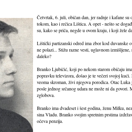
Četvrtak, 6. juli, običan dan, jer radnje i kafane su 
tokom, kao i rečica Lištica. A opet - nešto se doga
su, kako se priča, negde u ovom kraju, i koji žele 
Lištički partizanski odred ima zbor kod duvanske ot
ne polazi... Stižu razne vesti, uglavnom izmišljene,
daleko?
Branko Ljubičić, koji po nekom starom običaju ima i
popravku televizora, došao je te večeri svojoj kući. 
veoma skroman, živi njegova porodica. Otac Luka je
posle jednog srčanog udara ne može ni da govori. 
zglobova.
Branko ima dvadeset i šest godina, ženu Milku, nez
sina Vladu. Branko svojim spretnim prstima izdrža
očeva penzija.