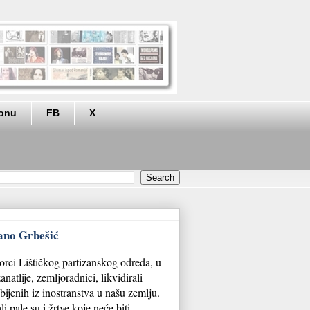
eonu
FB
X
rano Grbešić
rci Lištičkog partizanskog odreda, u
natlije, zemljoradnici, likvidirali
ubijenih iz inostranstva u našu zemlju.
li pale su i žrtve koje neće biti