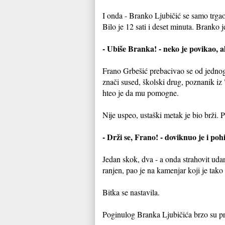
I onda - Branko Ljubičić se samo trgao,
Bilo je 12 sati i deset minuta. Branko 
- Ubiše Branka! - neko je povikao, ali
Frano Grbešić prebacivao se od jednog
znači sused, školski drug, poznanik iz 
hteo je da mu pomogne.
Nije uspeo, ustaški metak je bio brži. 
- Drži se, Frano! - doviknuo je i po
Jedan skok, dva - a onda strahovit udar
ranjen, pao je na kamenjar koji je tak
Bitka se nastavila.
Poginulog Branka Ljubičića brzo su pro