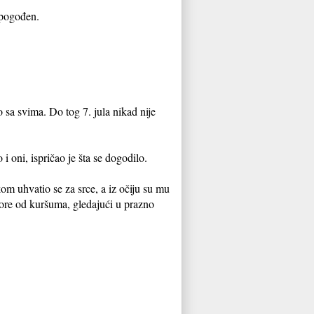
o pogođen.
o sa svima. Do tog 7. jula nikad nije
i oni, ispričao je šta se dogodilo.
m uhvatio se za srce, a iz očiju su mu
gore od kuršuma, gledajući u prazno