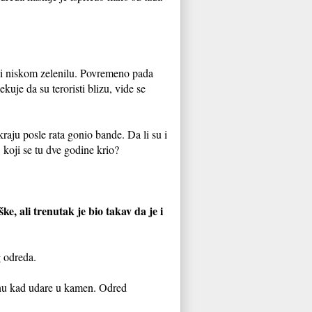
a i niskom zelenilu. Povremeno pada
ekuje da su teroristi blizu, vide se
raju posle rata gonio bande. Da li su i
, koji se tu dve godine krio?
ke, ali trenutak je bio takav da je i
g odreda.
iknu kad udare u kamen. Odred