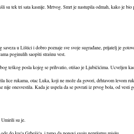
ašli su tek tri sata kasnije. Mrtvog. Smrt je nastupila odmah, kako je bi
 saveza u Lištici i dobro poznaje sve svoje sugrađane, prijatelj je gotov
cama poginulih saopšti strašnu vest.
bog teškog posla kojeg se prihvatio, otišao je Ljubičićima. Ucveljen kao 
la lice rukama, otac Luka, koji ne može da govori, drhtavom levom ruko
 nije onesvestila. Kada je uspela da se povrati iz prvog bola, od vesti 
 Umirili su je.
ode do kuća Grbešića, i tamo da ponovi svoju neprijatnu misiju.