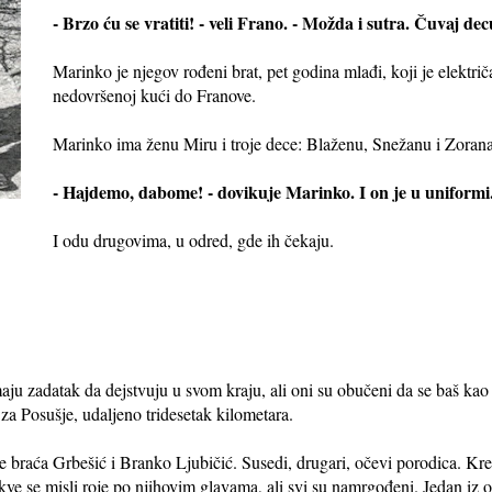
- Brzo ću se vratiti! - veli Frano. - Možda i sutra. Čuvaj de
Marinko je njegov rođeni brat, pet godina mlađi, koji je električar
nedovršenoj kući do Franove.
Marinko ima ženu Miru i troje dece: Blaženu, Snežanu i Zorana
- Hajdemo, dabome! - dovikuje Marinko. I on je u uniformi. 
I odu drugovima, u odred, gde ih čekaju.
aju zadatak da dejstvuju u svom kraju, ali oni su obučeni da se baš kao 
za Posušje, udaljeno tridesetak kilometara.
e braća Grbešić i Branko Ljubičić. Susedi, drugari, očevi porodica. Kreće
ve se misli roje po njihovim glavama, ali svi su namrgođeni. Jedan iz o