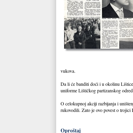
vukova.
Da li će banditi doći i u okolinu Lišti
uniforme Lištičkog partizanskog odreda
O celokupnoj akciji razbijanja i unište
rukovodili. Zato je ovo povest o trojici
Oproštaj