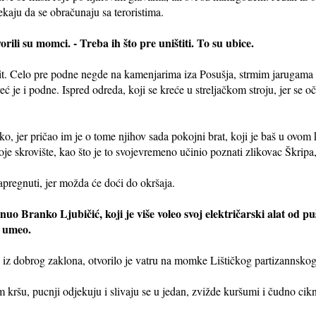
kaju da se obračunaju sa teroristima.
ili su momci. - Treba ih što pre uništiti. To su ubice.
šovit. Celo pre podne negde na kamenjarima iza Posušja, strmim jarugam
, već je i podne. Ispred odreda, koji se kreće u streljačkom stroju, jer se oč
o, jer pričao im je o tome njihov sada pokojni brat, koji je baš u ovom k
voje skrovište, kao što je to svojevremeno učinio poznati zlikovac Škripa
pregnuti, jer možda će doći do okršaja.
nuo Branko Ljubičić, koji je više voleo svoj električarski alat od puš
e umeo.
a, iz dobrog zaklona, otvorilo je vatru na momke Lištičkog partizannsko
 kršu, pucnji odjekuju i slivaju se u jedan, zvižde kuršumi i čudno c