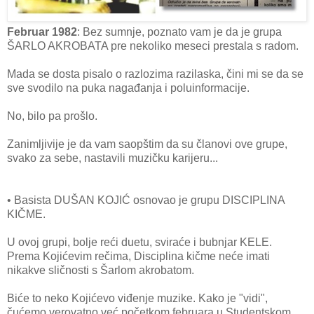
Februar 1982
: Bez sumnje, poznato vam je da je grupa
ŠARLO AKROBATA pre nekoliko meseci prestala s radom.
Mada se dosta pisalo o razlozima razilaska, čini mi se da se
sve svodilo na puka nagađanja i poluinformacije.
No, bilo pa prošlo.
Zanimljivije je da vam saopštim da su članovi ove grupe,
svako za sebe, nastavili muzičku karijeru...
• Basista DUŠAN KOJIĆ osnovao je grupu DISCIPLINA
KIČME.
U ovoj grupi, bolje reći duetu, sviraće i bubnjar KELE.
Prema Kojićevim rečima, Disciplina kičme neće imati
nikakve sličnosti s Šarlom akrobatom.
Biće to neko Kojićevo viđenje muzike. Kako je "vidi",
čućemo verovatno već početkom februara u Studentskom