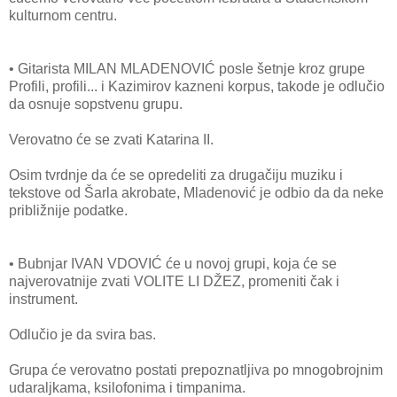
kulturnom centru.
• Gitarista MILAN MLADENOVIĆ posle šetnje kroz grupe
Profili, profili... i Kazimirov kazneni korpus, takode je odlučio
da osnuje sopstvenu grupu.
Verovatno će se zvati Katarina II.
Osim tvrdnje da će se opredeliti za drugačiju muziku i
tekstove od Šarla akrobate, Mladenović je odbio da da neke
približnije podatke.
• Bubnjar IVAN VDOVIĆ će u novoj grupi, koja će se
najverovatnije zvati VOLITE LI DŽEZ, promeniti čak i
instrument.
Odlučio je da svira bas.
Grupa će verovatno postati prepoznatljiva po mnogobrojnim
udaraljkama, ksilofonima i timpanima.