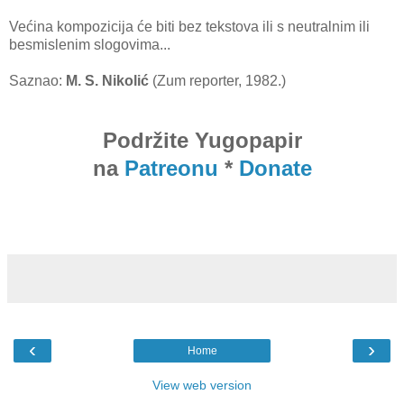
Većina kompozicija će biti bez tekstova ili s neutralnim ili
besmislenim slogovima...
Saznao:
M. S. Nikolić
(Zum reporter, 1982.)
Podržite Yugopapir
na
Patreonu
*
Donate
‹
›
Home
View web version