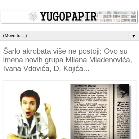
▼
Šarlo akrobata više ne postoji: Ovo su
imena novih grupa Milana Mladenovića,
Ivana Vdovića, D. Kojića...