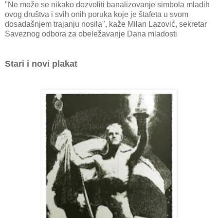
"Ne može se nikako dozvoliti banalizovanje simbola mladih
ovog društva i svih onih poruka koje je štafeta u svom
dosadašnjem trajanju nosila", kaže Milan Lazović, sekretar
Saveznog odbora za obeležavanje Dana mladosti
Stari i novi plakat