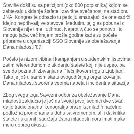
Štaviše došli su sa peticijom (oko 800 potpisnika) kojom se
zahtevalo ukidanje štafete i završne svečanosti na stadionu
JNA. Kongres je odbacio tu peticiju smatrajući da ona sadrži
idejno neprihvatljive stavove. Međutim, taj glas pobune iz
Slovenije nije time i utihnuo. Naprotiv, čuo se ponovo i to
mnogo jače, već krajem prošle godine kada su počele
pripreme u organizaciji SSO Slovenije za obeležavanje
Dana mladosti '87.
Počelo je nizom tribina i kampanjom u studentskim listovima
zatim referendumom o ukidanju štafete koji nije uspeo, pa
sve do poznatih zbivanja na Plečnikovom trgu u Ljubljani.
Tako je još u samom startu ovogodišnjeg organizovanja
Dana mladosti stvorena veoma napeta i incidentna situacija.
Zbog svega toga Savezni odbor za obeležavanje Dana
mladosti zaključio je još na svojoj prvoj sednici dve stvari:
da je tradicionalna ikonografija praznika mladih načelno
podložna promenama u duhu sa vremenom, ali i da kritika
štafete i ukupnih sadržaja Dana mladosti mora imati makar
meru dobrog ukusa...