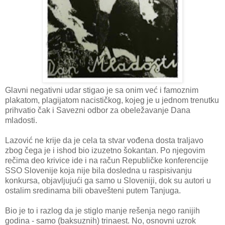
Glavni negativni udar stigao je sa onim već i famoznim
plakatom, plagijatom nacističkog, kojeg je u jednom trenutku
prihvatio čak i Savezni odbor za obeležavanje Dana
mladosti.
Lazović ne krije da je cela ta stvar vođena dosta traljavo
zbog čega je i ishod bio izuzetno šokantan. Po njegovim
rečima deo krivice ide i na račun Republičke konferencije
SSO Slovenije koja nije bila dosledna u raspisivanju
konkursa, objavljujući ga samo u Sloveniji, dok su autori u
ostalim sredinama bili obavešteni putem Tanjuga.
Bio je to i razlog da je stiglo manje rešenja nego ranijih
godina - samo (baksuznih) trinaest. No, osnovni uzrok