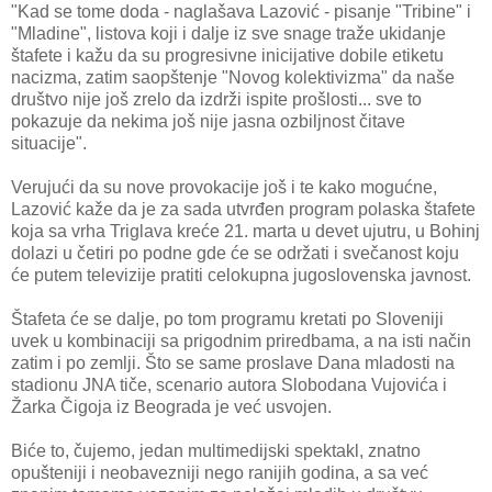
"Kad se tome doda - naglašava Lazović - pisanje "Tribine" i
"Mladine", listova koji i dalje iz sve snage traže ukidanje
štafete i kažu da su progresivne inicijative dobile etiketu
nacizma, zatim saopštenje "Novog kolektivizma" da naše
društvo nije još zrelo da izdrži ispite prošlosti... sve to
pokazuje da nekima još nije jasna ozbiljnost čitave
situacije".
Verujući da su nove provokacije još i te kako mogućne,
Lazović kaže da je za sada utvrđen program polaska štafete
koja sa vrha Triglava kreće 21. marta u devet ujutru, u Bohinj
dolazi u četiri po podne gde će se održati i svečanost koju
će putem televizije pratiti celokupna jugoslovenska javnost.
Štafeta će se dalje, po tom programu kretati po Sloveniji
uvek u kombinaciji sa prigodnim priredbama, a na isti način
zatim i po zemlji. Što se same proslave Dana mladosti na
stadionu JNA tiče, scenario autora Slobodana Vujovića i
Žarka Čigoja iz Beograda je već usvojen.
Biće to, čujemo, jedan multimedijski spektakl, znatno
opušteniji i neobavezniji nego ranijih godina, a sa već