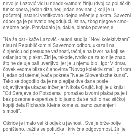
nevolje Lazović vidi u neadekvatnom žiriju (dvojica političkih
funkcionera, jedan dizajner, jedan novinar...) koji je u
početnoj instanci verifikovao idejno rešenje plakata. Savezni
odbor ga je prihvatio negodujući, istina, zbog njegove crno-
srebrne boje. Prevladalo je, dakle, blanko poverenje.
"Na žalost - kaže Lazović - autori studija "Novi kolektivizam"
nisu ni Republičkom ni Saveznom odboru ukazali na
činjenicu od presudne važnosti, tačnije na izvor na koji se
oslanjao taj plakat. Žiri je, takođe, tvrdio da za to nije znao
što ne deluje baš uverljivo, jer je u njemu bio i Igor Vidmar,
čovek veoma blizak članovima "Novog kolektivizma", pri tom
i jedan od utemeljivača pokreta "Neue Slowenische kunst".
Tako se dogodilo da je na plagijat dva dana posle
objavljivanja ukazao inženjer Nikola Grujić, koji je u knjizi
"Od Sarajeva do Potsdama" pronašao izvorni plakat pa je i
bez posebne ekspertize bilo jasno da se radi o nacističkoj
kopiji dela Richarda Kleina kome su samo zamenjeni
simboli".
Otkriće je imalo veliki odjek u javnosti. Sve je brže-bolje
poništeno, tražila se politička i krivična odgovornost, žiri je