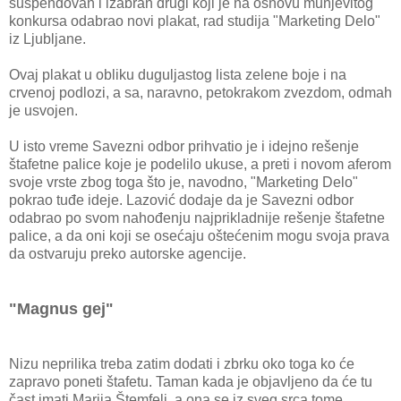
suspendovan i izabran drugi koji je na osnovu munjevitog
konkursa odabrao novi plakat, rad studija "Marketing Delo"
iz Ljubljane.
Ovaj plakat u obliku duguljastog lista zelene boje i na
crvenoj podlozi, a sa, naravno, petokrakom zvezdom, odmah
je usvojen.
U isto vreme Savezni odbor prihvatio je i idejno rešenje
štafetne palice koje je podelilo ukuse, a preti i novom aferom
svoje vrste zbog toga što je, navodno, "Marketing Delo"
pokrao tuđe ideje. Lazović dodaje da je Savezni odbor
odabrao po svom nahođenju najprikladnije rešenje štafetne
palice, a da oni koji se osećaju oštećenim mogu svoja prava
da ostvaruju preko autorske agencije.
"Magnus gej"
Nizu neprilika treba zatim dodati i zbrku oko toga ko će
zapravo poneti štafetu. Taman kada je objavljeno da će tu
čast imati Marija Štemfelj, a ona se iz sveg srca tome