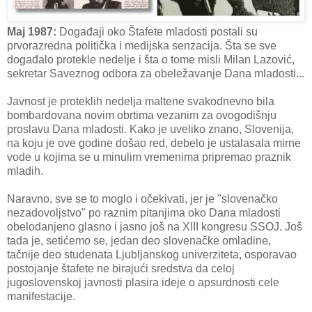
Maj 1987:
Događaji oko Štafete mladosti postali su
prvorazredna politička i medijska senzacija. Šta se sve
događalo protekle nedelje i šta o tome misli Milan Lazović,
sekretar Saveznog odbora za obeležavanje Dana mladosti...
Javnost je proteklih nedelja maltene svakodnevno bila
bombardovana novim obrtima vezanim za ovogodišnju
proslavu Dana mladosti. Kako je uveliko znano, Slovenija,
na koju je ove godine došao red, debelo je ustalasala mirne
vode u kojima se u minulim vremenima pripremao praznik
mladih.
Naravno, sve se to moglo i očekivati, jer je "slovenačko
nezadovoljstvo" po raznim pitanjima oko Dana mladosti
obelodanjeno glasno i jasno još na XIII kongresu SSOJ. Još
tada je, setićemo se, jedan deo slovenačke omladine,
tačnije deo studenata Ljubljanskog univerziteta, osporavao
postojanje štafete ne birajući sredstva da celoj
jugoslovenskoj javnosti plasira ideje o apsurdnosti cele
manifestacije.