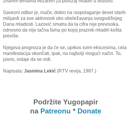
znanim temama vezanim za položaj mladih u društvu.
Savezni odbor je, inače, dobio na raspolaganje deset starih
milijardi za sve aktivnosti oko obeležavanja ovogodišnjeg
Dana mladosti. Lazović smatra da ta cifra nije previsoka,
odnosno da nije tačna fama po kojoj praznik mladih košta
previše.
Njegova prognoza je da će se, uprkos svim ekscesima, cela
manifestacija okončati, ipak, na najbolji mogući način. To,
jasno, ostaje da se vidi.
Napisala:
Jasmina Lekić
(RTV revija, 1987.)
Podržite Yugopapir
na
Patreonu
*
Donate