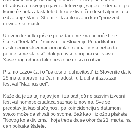
obradovala u svojoj izjavi za televiziju, stigao je demanti po
kome će polazak štafete biti kolektivni čin deset alpinista, a
izdvajanje Marije Štremfelj kvalifikovano kao "proizvod
novinarske mašte".
U ovom trenutku još se pouzdano ne zna ni hoće li se
štafeta "kretati'' ili "mirovati" u Sloveniji. Po radikalno
nastrojenim slovenačkim omladincima "ideja treba da
putuje, a ne štafeta", dok po ustaljenoj praksi i stavu
Saveznog odbora tako nešto ne dolazi u obzir.
Pitamo Lazovića i o "pakosnoj duhovitosti" iz Slovenije da je
25 maja, upravo na Dan mladosti, u Ljubljani zakazan
festival "Magnus gej".
Kaže da je za taj najavljeni i za sad još ne sasvim izvesni
festival homoseksualaca saznao iz novina. Sve se
predstavlja kao slučajnost, pa koincidenciju s datumom
svako može da shvati po svome. Baš kao i izložbu plakata
"Novog kolektivizma", koja treba da se okonča 21. marta, na
dan polaska štafete.