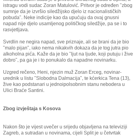
istragu vodi sudac Zoran Matulović. Pritvor je određen "zbog
sumnje da je izvršio siledžijsko djelo iz nacionalističkih
pobuda". Neke indicije kao da upućuju da ovaj gnusni
napad nije djelo usamljenog političkog siledžije, pa se i to
rasvjetljava.
Svrdlin ne negira napad, sve priznaje, ali se brani da je bio
"malo pijan", iako nema nikakvih dokaza da je tog jutra pio
alkoholna pića. Kaže da je bio "ljut na ljude, koji putuju i žive
dobro", pa ga je i to ponukalo da napadne novinarku.
Uzgred rečeno, Heni, njezin muž Zoran Erceg, novinar-
urednik u listu "Slobodna Dalmacija", te kćerkica Tena (13),
žive kao podstanari u jednoipolsobnim stanu nebodera u
Ulici Braće Santini.
Zbog izvještaja s Kosova
Nakon što je vijest uvečer u srijedu objavljena na televiziji
Zagreb, a sutradan u novinama, cijeli Split je u četvrtak