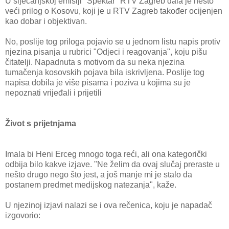
U siječanjskoj emisiji "Spektar" RTV Zagreb dala je nešto
veći prilog o Kosovu, koji je u RTV Zagreb također ocijenjen
kao dobar i objektivan.
No, poslije tog priloga pojavio se u jednom listu napis protiv
njezina pisanja u rubrici "Odjeci i reagovanja", koju pišu
čitatelji. Napadnuta s motivom da su neka njezina
tumačenja kosovskih pojava bila iskrivljena. Poslije tog
napisa dobila je više pisama i poziva u kojima su je
nepoznati vrijeđali i prijetili
Život s prijetnjama
Imala bi Heni Erceg mnogo toga reći, ali ona kategorički
odbija bilo kakve izjave. "Ne želim da ovaj slučaj preraste u
nešto drugo nego što jest, a još manje mi je stalo da
postanem predmet medijskog natezanja", kaže.
U njezinoj izjavi nalazi se i ova rečenica, koju je napadač
izgovorio: