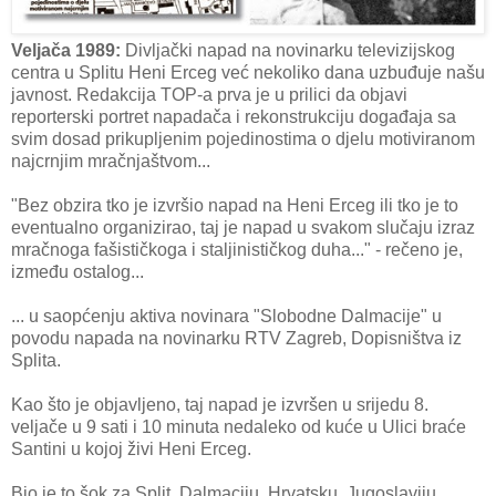
Veljača 1989:
Divljački napad na novinarku televizijskog
centra u Splitu Heni Erceg već nekoliko dana uzbuđuje našu
javnost. Redakcija TOP-a prva je u prilici da objavi
reporterski portret napadača i rekonstrukciju događaja sa
svim dosad prikupljenim pojedinostima o djelu motiviranom
najcrnjim mračnjaštvom...
"Bez obzira tko je izvršio napad na Heni Erceg ili tko je to
eventualno organizirao, taj je napad u svakom slučaju izraz
mračnoga fašističkoga i staljinističkog duha..." - rečeno je,
između ostalog...
... u saopćenju aktiva novinara "Slobodne Dalmacije" u
povodu napada na novinarku RTV Zagreb, Dopisništva iz
Splita.
Kao što je objavljeno, taj napad je izvršen u srijedu 8.
veljače u 9 sati i 10 minuta nedaleko od kuće u Ulici braće
Santini u kojoj živi Heni Erceg.
Bio je to šok za Split, Dalmaciju, Hrvatsku, Jugoslaviju.