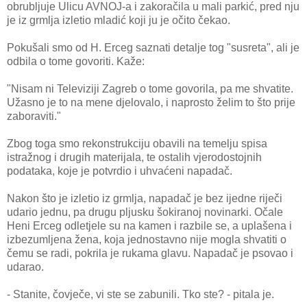
obrubljuje Ulicu AVNOJ-a i zakoračila u mali parkić, pred nju
je iz grmlja izletio mladić koji ju je očito čekao.
Pokušali smo od H. Erceg saznati detalje tog "susreta", ali je
odbila o tome govoriti. Kaže:
"Nisam ni Televiziji Zagreb o tome govorila, pa me shvatite.
Užasno je to na mene djelovalo, i naprosto želim to što prije
zaboraviti."
Zbog toga smo rekonstrukciju obavili na temelju spisa
istražnog i drugih materijala, te ostalih vjerodostojnih
podataka, koje je potvrdio i uhvaćeni napadač.
Nakon što je izletio iz grmlja, napadač je bez ijedne riječi
udario jednu, pa drugu pljusku šokiranoj novinarki. Očale
Heni Erceg odletjele su na kamen i razbile se, a uplašena i
izbezumljena žena, koja jednostavno nije mogla shvatiti o
čemu se radi, pokrila je rukama glavu. Napadač je psovao i
udarao.
- Stanite, čovječe, vi ste se zabunili. Tko ste? - pitala je.