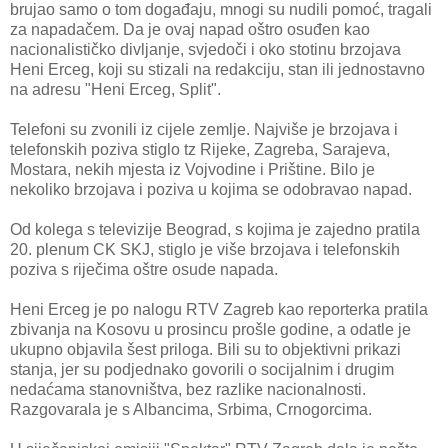
brujao samo o tom događaju, mnogi su nudili pomoć, tragali
za napadačem. Da je ovaj napad oštro osuđen kao
nacionalističko divljanje, svjedoči i oko stotinu brzojava
Heni Erceg, koji su stizali na redakciju, stan ili jednostavno
na adresu "Heni Erceg, Split".
Telefoni su zvonili iz cijele zemlje. Najviše je brzojava i
telefonskih poziva stiglo tz Rijeke, Zagreba, Sarajeva,
Mostara, nekih mjesta iz Vojvodine i Prištine. Bilo je
nekoliko brzojava i poziva u kojima se odobravao napad.
Od kolega s televizije Beograd, s kojima je zajedno pratila
20. plenum CK SKJ, stiglo je više brzojava i telefonskih
poziva s riječima oštre osude napada.
Heni Erceg je po nalogu RTV Zagreb kao reporterka pratila
zbivanja na Kosovu u prosincu prošle godine, a odatle je
ukupno objavila šest priloga. Bili su to objektivni prikazi
stanja, jer su podjednako govorili o socijalnim i drugim
nedaćama stanovništva, bez razlike nacionalnosti.
Razgovarala je s Albancima, Srbima, Crnogorcima.