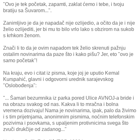
"Ovo je tek početak, zapamti, zaklat ćemo i tebe, i tvoju
bratiju sa Šuvarom...".
Zanimljivo je da je napadač nije ozlijedio, a očito da je i nije
želio ozlijediti, jer bi mu to bilo vrlo lako s obzirom na sukob
s krhkom ženom.
Znači li to da je ovim napadom tek želio skrenuti pažnju
ostalim novinarima da paze što i kako pišu? Jer, eto "ovo je
samo početak"!
Na kraju, evo i citat iz pisma, koje joj je uputio Kemal
Kurspahić, glavni i odgovorni urednik sarajevskog
"Oslobođenja":
"... Šamari bezumnika iz parka pored Ulice AVNOJ-a bride i
na obrazu svakog od nas. Kakva li to mračna i bolna
vremena dozivaju! Nama je novinarima, ipak, palo da živimo
i s tim prijetnjama, anonimnim pismima, noćnim telefonskim
pozivima i psovkama, s upaljenim protivnicima svega što
zvuči drukčije od zadanog..."