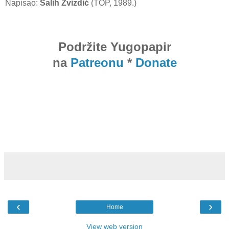
Napisao:
Salih Zvizdić
(TOP, 1989.)
Podržite Yugopapir
na
Patreonu
*
Donate
‹
›
Home
View web version