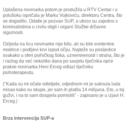
Uplašena novinarka potom je produžila u RTV Centar i u
polušoku ispričala je Marku Vojkoviću, direktoru Centra, što
se dogodilo. Odatle je pozvan SUP, a ubrzo su zajedno s
kriminalistima u civilu stigli i organi Službe državne
sigurnosti.
Ozljeda na licu novinarke nije bilo, ali su bile evidentne
modrice i podljevi krvi ispod očiju. Najteže su posljedice
svakako u sferi psihičkog šoka, uznemirenosti i straha, što je
i razlog da već nekoliko dana po savjetu liječnika opće
prakse novinarka Heni Erceg odlazi liječniku
psihoterapeutu.
("Kada su mi očale odletjele, odjednom mi je suknula luda
misao kako su skupe, jer sam ih platila 14 milijuna. Eto, u toj
gužvi, i na to sam dospjela pomisliti" - zapisano je u izjavi H.
Erceg.)
Brza intervencija SUP-a