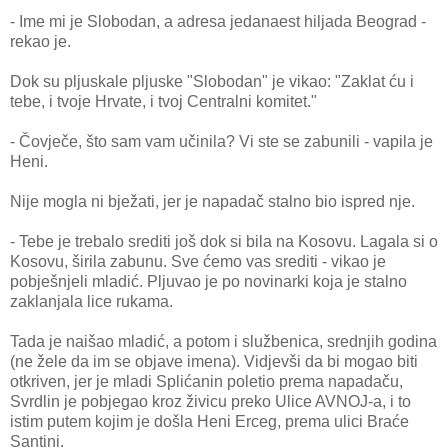
- Ime mi je Slobodan, a adresa jedanaest hiljada Beograd -
rekao je.
Dok su pljuskale pljuske "Slobodan" je vikao: "Zaklat ću i
tebe, i tvoje Hrvate, i tvoj Centralni komitet."
- Čovječe, što sam vam učinila? Vi ste se zabunili - vapila je
Heni.
Nije mogla ni bježati, jer je napadač stalno bio ispred nje.
- Tebe je trebalo srediti još dok si bila na Kosovu. Lagala si o
Kosovu, širila zabunu. Sve ćemo vas srediti - vikao je
pobješnjeli mladić. Pljuvao je po novinarki koja je stalno
zaklanjala lice rukama.
Tada je naišao mladić, a potom i službenica, srednjih godina
(ne žele da im se objave imena). Vidjevši da bi mogao biti
otkriven, jer je mladi Splićanin poletio prema napadaču,
Svrdlin je pobjegao kroz živicu preko Ulice AVNOJ-a, i to
istim putem kojim je došla Heni Erceg, prema ulici Braće
Santini.