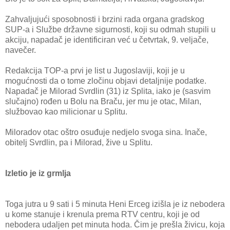
Zahvaljujući sposobnosti i brzini rada organa gradskog
SUP-a i Službe državne sigurnosti, koji su odmah stupili u
akciju, napadač je identificiran već u četvrtak, 9. veljače,
navečer.
Redakcija TOP-a prvi je list u Jugoslaviji, koji je u
mogućnosti da o tome zločinu objavi detaljnije podatke.
Napadač je Milorad Svrdlin (31) iz Splita, iako je (sasvim
slučajno) rođen u Bolu na Braču, jer mu je otac, Milan,
službovao kao milicionar u Splitu.
Miloradov otac oštro osuđuje nedjelo svoga sina. Inače,
obitelj Svrdlin, pa i Milorad, žive u Splitu.
Izletio je iz grmlja
Toga jutra u 9 sati i 5 minuta Heni Erceg izišla je iz nebodera
u kome stanuje i krenula prema RTV centru, koji je od
nebodera udaljen pet minuta hoda. Čim je prešla živicu, koja