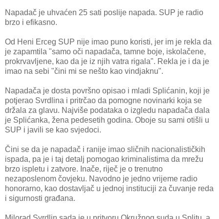
Napadač je uhvaćen 25 sati poslije napada. SUP je radio
brzo i efikasno.
Od Heni Erceg SUP nije imao puno koristi, jer im je rekla da
je zapamtila "samo oči napadača, tamne boje, iskolačene,
prokrvavljene, kao da je iz njih vatra rigala". Rekla je i da je
imao na sebi "čini mi se nešto kao vindjaknu".
Napadača je dosta površno opisao i mladi Splićanin, koji je
potjerao Svrdlina i pritrčao da pomogne novinarki koja se
držala za glavu. Najviše podataka o izgledu napadača dala
je Splićanka, žena pedesetih godina. Oboje su sami otišli u
SUP i javili se kao svjedoci.
Čini se da je napadač i ranije imao sličnih nacionalističkih
ispada, pa je i taj detalj pomogao kriminalistima da mrežu
brzo ispletu i zatvore. Inače, riječ je o trenutno
nezaposlenom čovjeku. Navodno je jedno vrijeme radio
honorarno, kao dostavljač u jednoj instituciji za čuvanje reda
i sigurnosti građana.
Milorad Svrdlin sada je u pritvoru Okružnog suda u Splitu, a