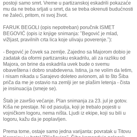
postoji samo smrt. Vreme u partizanskoj eskadrili pokazaće
mu da ne treba srljati u smrt, da se treba okrenuti budućnosti
ne žaleći, pritom, ni svoj život.
FARUK BEGOLI (opis nepotreban) poručnik ISMET
BEGOVIĆ (opis iz knjige snimanja: "Begović je mlad,
vižljast, pravilnih crta lica koje ulivaju poverenje."):
- Begović je čovek sa zemlje. Zajedno sa Majorom dobio je
zadatak da oformi partizansku eskadrilu, ali za razliku od
Majora, on brine da eskadrila uvek bude o svemu
obaveštena i dobro snabdevena. Istina, ja ne volim da letim,
i nisam nikada u Sarajevo doleteo avionom, ali to što Šiba
priča da me je ostavio na zemlji jer se plašim letenja - čista
je insinuacija (smeje se).
Štab je završio većanje. Plan snimanja za 23. jul je gotov.
Kiša ne prestaje. Ni od pasulja, koji je trebalo pojesti u
vojničkom logoru, nema ništa. Ljudi iz ekipe, koji su bili u
logoru, kažu da je poplavljen.
Prema tome, ostaje samo jedna varijanta: povratak u Titovu