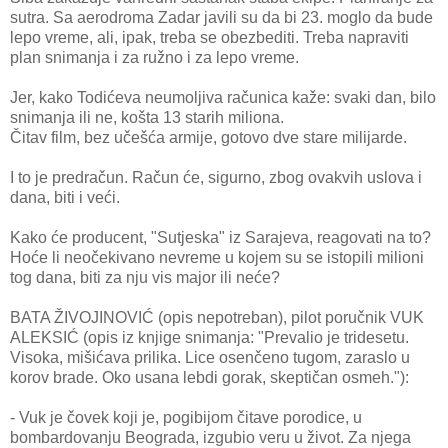
sutra. Sa aerodroma Zadar javili su da bi 23. moglo da bude
lepo vreme, ali, ipak, treba se obezbediti. Treba napraviti
plan snimanja i za ružno i za lepo vreme.
Jer, kako Todićeva neumoljiva računica kaže: svaki dan, bilo
snimanja ili ne, košta 13 starih miliona.
Čitav film, bez učešća armije, gotovo dve stare milijarde.
I to je predračun. Račun će, sigurno, zbog ovakvih uslova i
dana, biti i veći.
Kako će producent, "Sutjeska" iz Sarajeva, reagovati na to?
Hoće li neočekivano nevreme u kojem su se istopili milioni
tog dana, biti za nju vis major ili neće?
BATA ŽIVOJINOVIĆ (opis nepotreban), pilot poručnik VUK
ALEKSIĆ (opis iz knjige snimanja: "Prevalio je tridesetu.
Visoka, mišićava prilika. Lice osenčeno tugom, zaraslo u
korov brade. Oko usana lebdi gorak, skeptičan osmeh."):
- Vuk je čovek koji je, pogibijom čitave porodice, u
bombardovanju Beograda, izgubio veru u život. Za njega