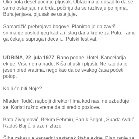
Oko pola deset počinje pljusak. Oblacima je dosadilo da se
samo oslanjaju na brda, počinju da se razlivaju po njima.
Bura jenjava, pljusak se ustaljuje.
Samardžić prebrojava bogove. Planirao je da završi
snimanje poslednjeg kadra i istog dana krene za Pulu. Tamo
ga čekaju supruga i deca i... Pulski festival.
UDBINA, 22. jula 1977.
Rano podne. Hotel. Kancelarija
ekipe. Više nema nade. Kiša pljušti i pljušti. Ne kao da je
jesen pred vratima, nego kao da će svakog časa početi
potop.
Ko li će biti Noje?
Mladen Todić, najbolji direktor filma kod nas, ne uzbuđuje
se. Koristi ružno vreme da bi sredio poslove.
Bata Živojinović, Bekim Fehmiu, Faruk Begoli, Suada Avdić,
Radoš Bajić, ulaze i izlaze.
Šiba zakazuje vanredni sastanak štaba ekipe. Planiranje za