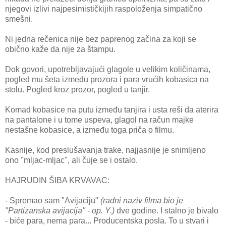
njegovi izlivi najpesimističkijih raspoloženja simpatično
smešni.
Ni jedna rečenica nije bez paprenog začina za koji se
obično kaže da nije za štampu.
Dok govori, upotrebljavajući glagole u velikim količinama,
pogled mu šeta između prozora i para vrućih kobasica na
stolu. Pogled kroz prozor, pogled u tanjir.
Komad kobasice na putu između tanjira i usta reši da aterira
na pantalone i u tome uspeva, glagol na račun majke
nestašne kobasice, a između toga priča o filmu.
Kasnije, kod preslušavanja trake, najjasnije je snimljeno
ono "mljac-mljac", ali čuje se i ostalo.
HAJRUDIN ŠIBA KRVAVAC:
- Spremao sam "Avijaciju"
(radni naziv filma bio je
"Partizanska avijacija" - op. Y.)
dve godine. I stalno je bivalo
- biće para, nema para... Producentska posla. To u stvari i