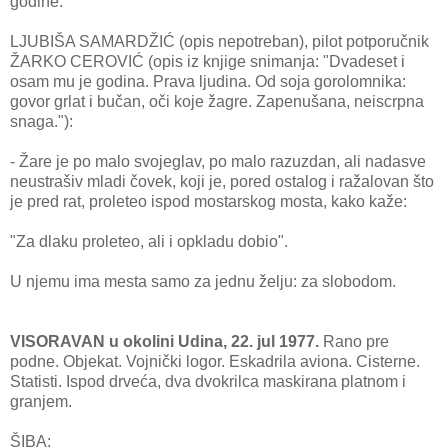
godine.
LJUBIŠA SAMARDŽIĆ (opis nepotreban), pilot potporučnik
ŽARKO CEROVIĆ (opis iz knjige snimanja: "Dvadeset i
osam mu je godina. Prava ljudina. Od soja gorolomnika:
govor grlat i bučan, oči koje žagre. Zapenušana, neiscrpna
snaga."):
- Žare je po malo svojeglav, po malo razuzdan, ali nadasve
neustrašiv mladi čovek, koji je, pored ostalog i ražalovan što
je pred rat, proleteo ispod mostarskog mosta, kako kaže:
"Za dlaku proleteo, ali i opkladu dobio".
U njemu ima mesta samo za jednu želju: za slobodom.
VISORAVAN u okolini Udina, 22. jul 1977.
Rano pre
podne. Objekat. Vojnički logor. Eskadrila aviona. Cisterne.
Statisti. Ispod drveća, dva dvokrilca maskirana platnom i
granjem.
ŠIBA: