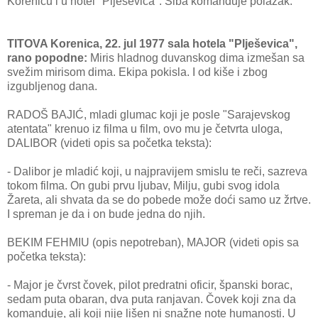
Korenicu i u hotel "Plješevica". Šiba komanduje polazak.
TITOVA Korenica, 22. jul 1977 sala hotela "Plješevica",
rano popodne:
Miris hladnog duvanskog dima izmešan sa
svežim mirisom dima. Ekipa pokisla. I od kiše i zbog
izgubljenog dana.
RADOŠ BAJIĆ, mladi glumac koji je posle "Sarajevskog
atentata" krenuo iz filma u film, ovo mu je četvrta uloga,
DALIBOR (videti opis sa početka teksta):
- Dalibor je mladić koji, u najpravijem smislu te reči, sazreva
tokom filma. On gubi prvu ljubav, Milju, gubi svog idola
Žareta, ali shvata da se do pobede može doći samo uz žrtve.
I spreman je da i on bude jedna do njih.
BEKIM FEHMIU (opis nepotreban), MAJOR (videti opis sa
početka teksta):
- Major je čvrst čovek, pilot predratni oficir, španski borac,
sedam puta obaran, dva puta ranjavan. Čovek koji zna da
komanduje, ali koji nije lišen ni snažne note humanosti. U