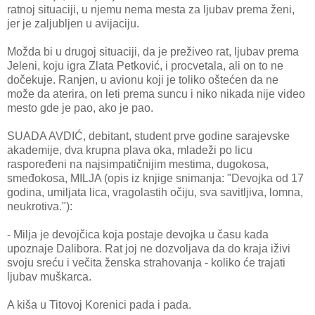
ratnoj situaciji, u njemu nema mesta za ljubav prema ženi,
jer je zaljubljen u avijaciju.
Možda bi u drugoj situaciji, da je preživeo rat, ljubav prema
Jeleni, koju igra Zlata Petković, i procvetala, ali on to ne
dočekuje. Ranjen, u avionu koji je toliko oštećen da ne
može da aterira, on leti prema suncu i niko nikada nije video
mesto gde je pao, ako je pao.
SUADA AVDIĆ, debitant, student prve godine sarajevske
akademije, dva krupna plava oka, mladeži po licu
raspoređeni na najsimpatičnijim mestima, dugokosa,
smeđokosa, MILJA (opis iz knjige snimanja: "Devojka od 17
godina, umiljata lica, vragolastih očiju, sva savitljiva, lomna,
neukrotiva."):
- Milja je devojčica koja postaje devojka u času kada
upoznaje Dalibora. Rat joj ne dozvoljava da do kraja iživi
svoju sreću i večita ženska strahovanja - koliko će trajati
ljubav muškarca.
A kiša u Titovoj Korenici pada i pada.