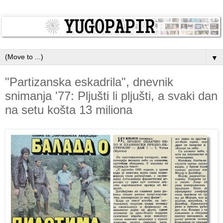
▼
"Partizanska eskadrila", dnevnik
snimanja '77: Pljušti li pljušti, a svaki dan
na setu košta 13 miliona