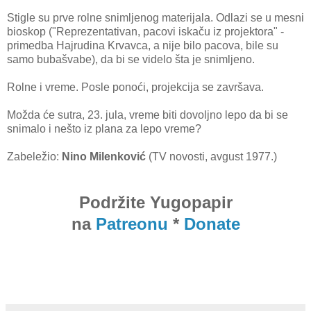
Stigle su prve rolne snimljenog materijala. Odlazi se u mesni
bioskop ("Reprezentativan, pacovi iskaču iz projektora" -
primedba Hajrudina Krvavca, a nije bilo pacova, bile su
samo bubašvabe), da bi se videlo šta je snimljeno.
Rolne i vreme. Posle ponoći, projekcija se završava.
Možda će sutra, 23. jula, vreme biti dovoljno lepo da bi se
snimalo i nešto iz plana za lepo vreme?
Zabeležio:
Nino Milenković
(TV novosti, avgust 1977.)
Podržite Yugopapir
na
Patreonu
*
Donate