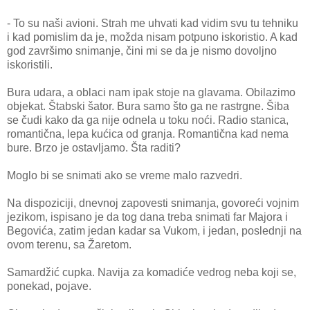
- To su naši avioni. Strah me uhvati kad vidim svu tu tehniku
i kad pomislim da je, možda nisam potpuno iskoristio. A kad
god završimo snimanje, čini mi se da je nismo dovoljno
iskoristili.
Bura udara, a oblaci nam ipak stoje na glavama. Obilazimo
objekat. Štabski šator. Bura samo što ga ne rastrgne. Šiba
se čudi kako da ga nije odnela u toku noći. Radio stanica,
romantična, lepa kućica od granja. Romantična kad nema
bure. Brzo je ostavljamo. Šta raditi?
Moglo bi se snimati ako se vreme malo razvedri.
Na dispoziciji, dnevnoj zapovesti snimanja, govoreći vojnim
jezikom, ispisano je da tog dana treba snimati far Majora i
Begovića, zatim jedan kadar sa Vukom, i jedan, poslednji na
ovom terenu, sa Žaretom.
Samardžić cupka. Navija za komadiće vedrog neba koji se,
ponekad, pojave.