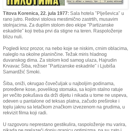
Titova Korenica, 22. jula 1977:
Sala hotela "Plješevica" u
rano jutro. Redovi stolova mestimično zastrtih, musavim
stolnjacima. Za duplim stolom deo ekipe "Partizanske
eskadrile" koji treba prvi da stigne na teren. Raspoloženje
blizu nuli.
Pogledi kroz prozor, na nebo koje se niskim, crnim oblacima,
naleglo na okolne planinčine. Težak miris hladnog
duvanskog dima. Za stolom kod samog ulaza, Hajrudin
Krvavac Šiba, režiser "Partizanske eskadrile" i Ljubiša
Samardžić Smoki.
Šiba, oniži, okrugao čovečuljak u najboljim godinama,
proređene kose, povelikog stomaka, sa kojim stalno ratuje
jer večito pokušava da drži dijetu i nikada u tome ne uspeva,
odeven u pantalone od teksas platna, začudo preširoke i
toplu jaknu sa letačkom značkom izvezenom na grudima, u
rekvizit filma koji radi.
U razgovoru neprestano gestikulira, raspoloženje mu varira,
nikada ne prelazeći donju granicu optimizma, pa su zato i