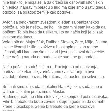
nije film - to je moja želja da držeći se osnovnih istorijskih
činjenica, napravim baladu o ljudima koje smo u ratu gledali
odozdo, sa (glagol) zemlje kao bogove...
Avion sa petokrakom zvezdom, gledan sa partizanskog
položaja, bio je nešto... nešto... ne znam ni sam kako da ga
opišem. To bih hteo da uslikam, i to na način koji je blizak
svakom gledaocu.
Voleo bih da Major, Vuk, Dalibor, Slaven, Žare, Milja, Jelena,
sve te ličnosti iz filma zažive u bioskopima i kao realne
ličnosti, ali i kao ono što u stvari i jesu, sastavni deo večite
želje našeg naroda da bude svoje sudbine gospodar....
Neću pričati o sadržini filma... Počinjemo od osnivanja
partizanske ekadrile, završavamo sa stvaranjem prve
vazduhoplovne baze... Ne računajući poslednju sekvencu.
Snimali smo, do sada, u okolini Han Pijeska, sada smo u
Udinama, zatim prelazimo u Mostar.
Radimo paralelno i film i televizijsku seriju od pet nastavaka.
Film bi trebalo da bude završen krajem godine i da odmah
krene u bioskope. Serija bi trebalo da krene kroz dve