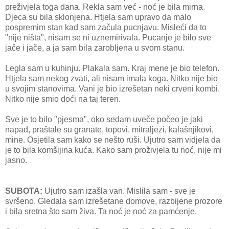
preživjela toga dana. Rekla sam već - noć je bila mirna.
Djeca su bila sklonjena. Htjela sam upravo da malo
pospremim stan kad sam začula pucnjavu. Misleći da to
"nije ništa", nisam se ni uznemirivala. Pucanje je bilo sve
jače i jače, a ja sam bila zarobljena u svom stanu.
Legla sam u kuhinju. Plakala sam. Kraj mene je bio telefon.
Htjela sam nekog zvati, ali nisam imala koga. Nitko nije bio
u svojim stanovima. Vani je bio izrešetan neki crveni kombi.
Nitko nije smio doći na taj teren.
Sve je to bilo "pjesma", oko sedam uveče počeo je jaki
napad, praštale su granate, topovi, mitraljezi, kalašnjikovi,
mine. Osjetila sam kako se nešto ruši. Ujutro sam vidjela da
je to bila komšijina kuća. Kako sam proživjela tu noć, nije mi
jasno.
SUBOTA:
Ujutro sam izašla van. Mislila sam - sve je
svršeno. Gledala sam izrešetane domove, razbijene prozore
i bila sretna što sam živa. Ta noć je noć za pamćenje.