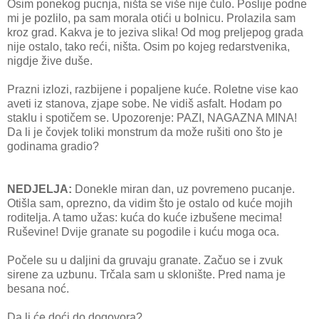
Osim ponekog pucnja, ništa se više nije čulo. Poslije podne
mi je pozlilo, pa sam morala otići u bolnicu. Prolazila sam
kroz grad. Kakva je to jeziva slika! Od mog preljepog grada
nije ostalo, tako reći, ništa. Osim po kojeg redarstvenika,
nigdje žive duše.
Prazni izlozi, razbijene i popaljene kuće. Roletne vise kao
aveti iz stanova, zjape sobe. Ne vidiš asfalt. Hodam po
staklu i spotičem se. Upozorenje: PAZI, NAGAZNA MINA!
Da li je čovjek toliki monstrum da može rušiti ono što je
godinama gradio?
NEDJELJA:
Donekle miran dan, uz povremeno pucanje.
Otišla sam, oprezno, da vidim što je ostalo od kuće mojih
roditelja. A tamo užas: kuća do kuće izbušene mecima!
Ruševine! Dvije granate su pogodile i kuću moga oca.
Počele su u daljini da gruvaju granate. Začuo se i zvuk
sirene za uzbunu. Trčala sam u sklonište. Pred nama je
besana noć.
Da li će doći do dogovora?