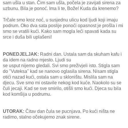
sam ušla u stan. Čim sam ušla, počela je zavijati sirena za
uzbunu. Bila je ponoć. Ima li te, Bože! Kuda da krenemo?
Trčale smo kroz noć, u susjednu ulicu kod ljudi koji imaju
podrum. Oko dva sata poslije ponoći opasnost je prošla i mi
smo se vratili kući. Kako sam mogla leći spavati kada su
srce i duša bili uplašeni!
PONEDJELJAK:
Radni dan. Ustala sam da skuham kafu i
da idem na radno mjesto. Ljudi su
se usput nijemo gledali. Svi smo preživjeli isto. Stigla sam
do "Vuteksa" kad se nanovo oglasila sirena. Nisam stigla
otići nazad kući, ostala sam u skloništu. Mislila sam na
djecu. Sve smo mi ostavile nekog kod kuće. Naokolo su se
čuli jecaji. Kad se sve smirilo, otišli smo kući. Djeca su bila
kod komšija u podrumu.
UTORAK:
Čitav dan čula se pucnjava. Po kući ništa ne
radimo, stalno očekujemo znak sirene.