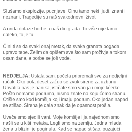
Slušamo eksplozije, pucnjave. Ginu tamo neki ljudi, znani i
neznani. Tragedije su naš svakodnevni život.
A onda dolaze borbe u naš dio grada. To više nije tamo
daleko, to je tu.
Čini ti se da svaki onaj metak, da svaka granata pogađa
upravo tebe. Želim da opišem sve što sam proživjela tokom
osam dana, a borbe se još vode.
NEDJELJA:
Ustala sam, počela pripremati sve za nedjeljni
ručak. Oko pola deset začuo se zvuk sirene za uzbunu.
Uhvatila nas je panika, istrčale smo van ja i moje kćerke.
Pošto nemamo podruma, nismo znale na koju ćemo stranu.
Otišle smo kod komšija koji imaju podrum. Oko jedan napad
se stišao. Sirena je dala znak da je opasnost prošla.
Uveče smo sjedili vani. Moje komšije i ja najednom smo
našli se u kiši metaka. Legli smo na zemlju. Jedna mlada
žena u blizini je poginula. Kad se napad stišao, puzajući