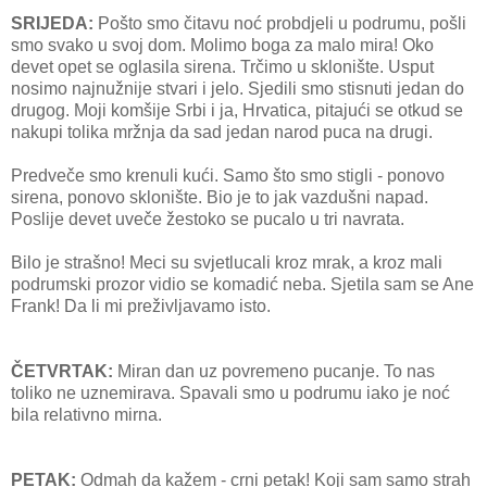
SRIJEDA:
Pošto smo čitavu noć probdjeli u podrumu, pošli
smo svako u svoj dom. Molimo boga za malo mira! Oko
devet opet se oglasila sirena. Trčimo u sklonište. Usput
nosimo najnužnije stvari i jelo. Sjedili smo stisnuti jedan do
drugog. Moji komšije Srbi i ja, Hrvatica, pitajući se otkud se
nakupi tolika mržnja da sad jedan narod puca na drugi.
Predveče smo krenuli kući. Samo što smo stigli - ponovo
sirena, ponovo sklonište. Bio je to jak vazdušni napad.
Poslije devet uveče žestoko se pucalo u tri navrata.
Bilo je strašno! Meci su svjetlucali kroz mrak, a kroz mali
podrumski prozor vidio se komadić neba. Sjetila sam se Ane
Frank! Da li mi preživljavamo isto.
ČETVRTAK:
Miran dan uz povremeno pucanje. To nas
toliko ne uznemirava. Spavali smo u podrumu iako je noć
bila relativno mirna.
PETAK:
Odmah da kažem - crni petak! Koji sam samo strah