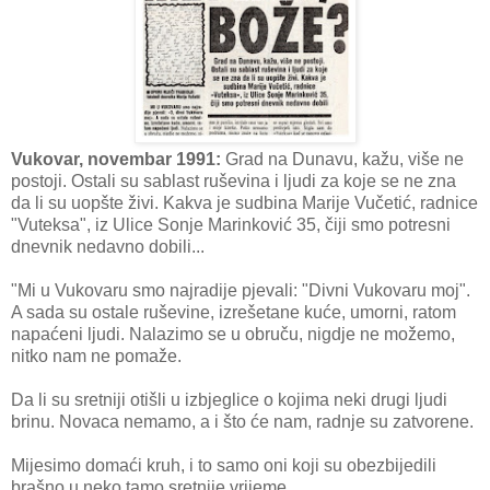
Vukovar, novembar 1991:
Grad na Dunavu, kažu, više ne
postoji. Ostali su sablast ruševina i ljudi za koje se ne zna
da li su uopšte živi. Kakva je sudbina Marije Vučetić, radnice
"Vuteksa", iz Ulice Sonje Marinković 35, čiji smo potresni
dnevnik nedavno dobili...
"Mi u Vukovaru smo najradije pjevali: "Divni Vukovaru moj".
A sada su ostale ruševine, izrešetane kuće, umorni, ratom
napaćeni ljudi. Nalazimo se u obruču, nigdje ne možemo,
nitko nam ne pomaže.
Da li su sretniji otišli u izbjeglice o kojima neki drugi ljudi
brinu. Novaca nemamo, a i što će nam, radnje su zatvorene.
Mijesimo domaći kruh, i to samo oni koji su obezbijedili
brašno u neko tamo sretnije vrijeme.