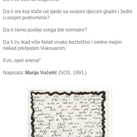
Da li oni koji traže rat sjede sa svojom djecom gladni i žedni
u svojim podrumima?
Da li ćemo poslije svega biti normalni?
Da li ću ikad više šetati onako bezbrižno i sretno mojim
nekad prelijepim Vukovarom.
Evo, opet sirena!"
Napisala:
Marija Vučetić
(SOS, 1991.)