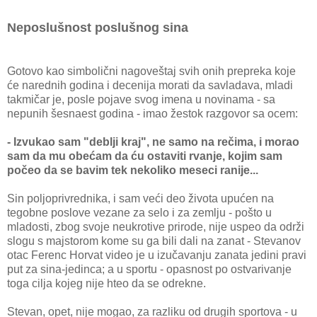
Neposlušnost poslušnog sina
Gotovo kao simbolični nagoveštaj svih onih prepreka koje
će narednih godina i decenija morati da savladava, mladi
takmičar je, posle pojave svog imena u novinama - sa
nepunih šesnaest godina - imao žestok razgovor sa ocem:
- Izvukao sam "deblji kraj", ne samo na rečima, i morao
sam da mu obećam da ću ostaviti rvanje, kojim sam
počeo da se bavim tek nekoliko meseci ranije...
Sin poljoprivrednika, i sam veći deo života upućen na
tegobne poslove vezane za selo i za zemlju - pošto u
mladosti, zbog svoje neukrotive prirode, nije uspeo da održi
slogu s majstorom kome su ga bili dali na zanat - Stevanov
otac Ferenc Horvat video je u izučavanju zanata jedini pravi
put za sina-jedinca; a u sportu - opasnost po ostvarivanje
toga cilja kojeg nije hteo da se odrekne.
Stevan, opet, nije mogao, za razliku od drugih sportova - u