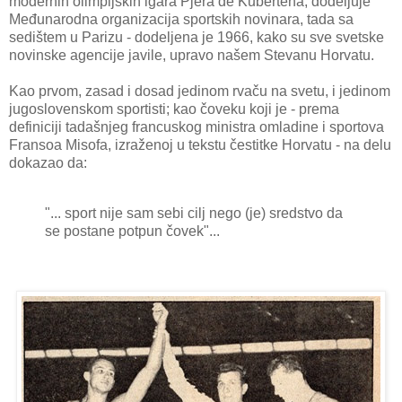
modernih olimpijskih igara Pjera de Kubertena, dodeljuje
Međunarodna organizacija sportskih novinara, tada sa
sedištem u Parizu - dodeljena je 1966, kako su sve svetske
novinske agencije javile, upravo našem Stevanu Horvatu.
Kao prvom, zasad i dosad jedinom rvaču na svetu, i jedinom
jugoslovenskom sportisti; kao čoveku koji je - prema
definiciji tadašnjeg francuskog ministra omladine i sportova
Fransoa Misofa, izraženoj u tekstu čestitke Horvatu - na delu
dokazao da:
"... sport nije sam sebi cilj nego (je) sredstvo da
se postane potpun čovek"...