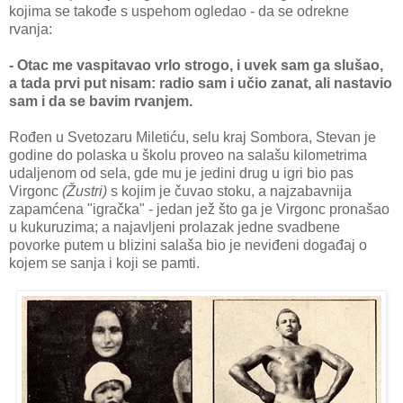
kojima se takođe s uspehom ogledao - da se odrekne
rvanja:
- Otac me vaspitavao vrlo strogo, i uvek sam ga slušao,
a tada prvi put nisam: radio sam i učio zanat, ali nastavio
sam i da se bavim rvanjem.
Rođen u Svetozaru Miletiću, selu kraj Sombora, Stevan je
godine do polaska u školu proveo na salašu kilometrima
udaljenom od sela, gde mu je jedini drug u igri bio pas
Virgonc
(Žustri)
s kojim je čuvao stoku, a najzabavnija
zapamćena "igračka" - jedan jež što ga je Virgonc pronašao
u kukuruzima; a najavljeni prolazak jedne svadbene
povorke putem u blizini salaša bio je neviđeni događaj o
kojem se sanja i koji se pamti.