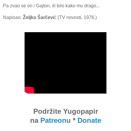
Pa zvao se on i Gajton, ili bilo kako mu drago...
Napisao:
Željko Šarčevi
ć (TV novosti, 1976.)
Podržite Yugopapir
na
Patreonu
*
Donate