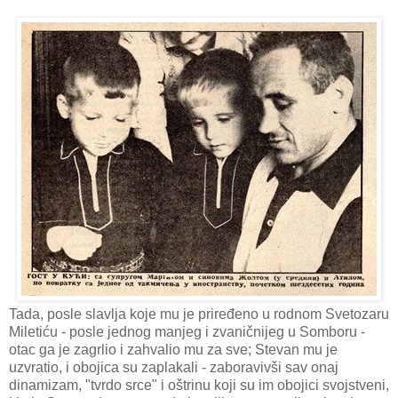
Tada, posle slavlja koje mu je priređeno u rodnom Svetozaru
Miletiću - posle jednog manjeg i zvaničnijeg u Somboru -
otac ga je zagrlio i zahvalio mu za sve; Stevan mu je
uzvratio, i obojica su zaplakali - zaboravivši sav onaj
dinamizam, "tvrdo srce" i oštrinu koji su im obojici svojstveni,