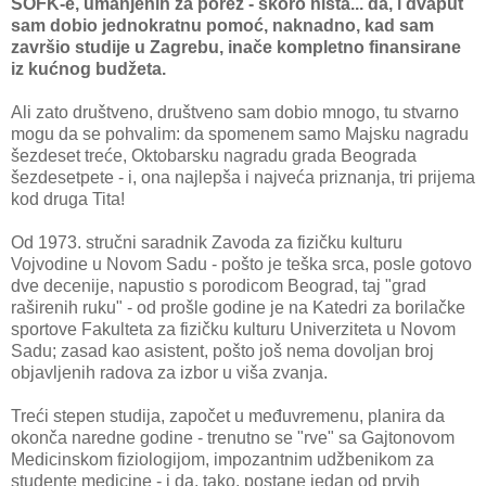
SOFK-e, umanjenih za porez - skoro ništa... da, i dvaput
sam dobio jednokratnu pomoć, naknadno, kad sam
završio studije u Zagrebu, inače kompletno finansirane
iz kućnog budžeta.
Ali zato društveno, društveno sam dobio mnogo, tu stvarno
mogu da se pohvalim: da spomenem samo Majsku nagradu
šezdeset treće, Oktobarsku nagradu grada Beograda
šezdesetpete - i, ona najlepša i najveća priznanja, tri prijema
kod druga Tita!
Od 1973. stručni saradnik Zavoda za fizičku kulturu
Vojvodine u Novom Sadu - pošto je teška srca, posle gotovo
dve decenije, napustio s porodicom Beograd, taj "grad
raširenih ruku" - od prošle godine je na Katedri za borilačke
sportove Fakulteta za fizičku kulturu Univerziteta u Novom
Sadu; zasad kao asistent, pošto još nema dovoljan broj
objavljenih radova za izbor u viša zvanja.
Treći stepen studija, započet u međuvremenu, planira da
okonča naredne godine - trenutno se "rve" sa Gajtonovom
Medicinskom fiziologijom, impozantnim udžbenikom za
studente medicine - i da, tako, postane jedan od prvih