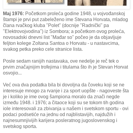
Maj 1976:
Početkom proleća godine 1948, u vojvođanskoj
štampi je prvi put zabeleženo ime Stevana Horvata, mladog
člana rvačkog kluba "Polet" (docnije "Radnički" pa
"Elektrovojvodina") iz Sombora; a početkom ovog proleća,
novosadski dnevni list "Mađar so" počeo je da objavljuje
feljton kolege Zoltana Santoa o Horvatu - u nastavcima,
svakog petka preko cele stranice lista.
Posle sedam ranijih nastavaka, ove nedelje je reč tek o
prvim značajnijim trofejima i titulama što ih je Stevan Horvat
osvojio...
Već ova dva podatka bila bi dovoljna da čoveku koji se ne
interesuje mnogo za rvanje i za sport uopšte - nagoveste šta
je i koliko je ime ovog šampiona moralo da znači negde
između 1948. i 1976; a čitaoce koji su se tokom tih godina
iole interesovali za zbivanja u našem i svetskom sportu - ovi
podaci podsetiće na jednu od najblistavijih, najdužih i
najnesumnjivijih karijera posleratnog jugoslovenskog i
svetskog sporta.