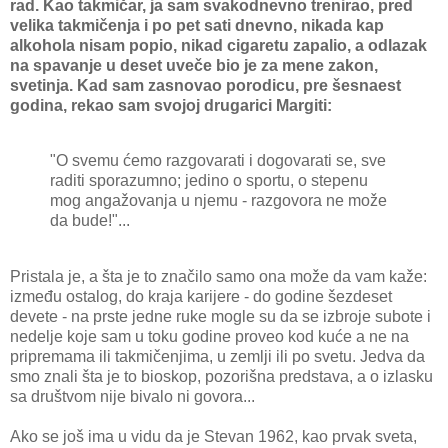
rad. Kao takmičar, ja sam svakodnevno trenirao, pred
velika takmičenja i po pet sati dnevno, nikada kap
alkohola nisam popio, nikad cigaretu zapalio, a odlazak
na spavanje u deset uveče bio je za mene zakon,
svetinja. Kad sam zasnovao porodicu, pre šesnaest
godina, rekao sam svojoj drugarici Margiti:
"O svemu ćemo razgovarati i dogovarati se, sve
raditi sporazumno; jedino o sportu, o stepenu
mog angažovanja u njemu - razgovora ne može
da bude!"...
Pristala je, a šta je to značilo samo ona može da vam kaže:
između ostalog, do kraja karijere - do godine šezdeset
devete - na prste jedne ruke mogle su da se izbroje subote i
nedelje koje sam u toku godine proveo kod kuće a ne na
pripremama ili takmičenjima, u zemlji ili po svetu. Jedva da
smo znali šta je to bioskop, pozorišna predstava, a o izlasku
sa društvom nije bivalo ni govora...
Ako se još ima u vidu da je Stevan 1962, kao prvak sveta,