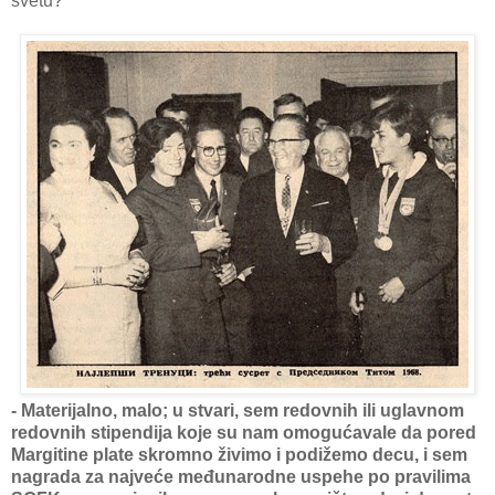
svetu?
- Materijalno, malo; u stvari, sem redovnih ili uglavnom
redovnih stipendija koje su nam omogućavale da pored
Margitine plate skromno živimo i podižemo decu, i sem
nagrada za najveće međunarodne uspehe po pravilima