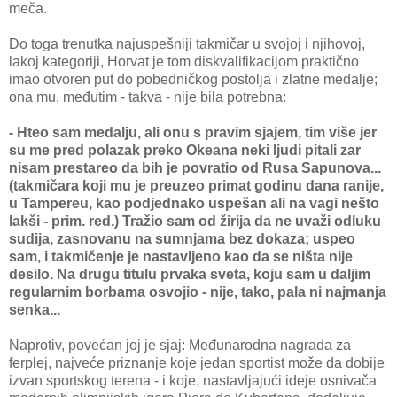
meča.
Do toga trenutka najuspešniji takmičar u svojoj i njihovoj,
lakoj kategoriji, Horvat je tom diskvalifikacijom praktično
imao otvoren put do pobedničkog postolja i zlatne medalje;
ona mu, međutim - takva - nije bila potrebna:
- Hteo sam medalju, ali onu s pravim sjajem, tim više jer
su me pred polazak preko Okeana neki ljudi pitali zar
nisam prestareo da bih je povratio od Rusa Sapunova...
(takmičara koji mu je preuzeo primat godinu dana ranije,
u Tampereu, kao podjednako uspešan ali na vagi nešto
lakši - prim. red.) Tražio sam od žirija da ne uvaži odluku
sudija, zasnovanu na sumnjama bez dokaza; uspeo
sam, i takmičenje je nastavljeno kao da se ništa nije
desilo. Na drugu titulu prvaka sveta, koju sam u daljim
regularnim borbama osvojio - nije, tako, pala ni najmanja
senka...
Naprotiv, povećan joj je sjaj: Međunarodna nagrada za
ferplej, najveće priznanje koje jedan sportist može da dobije
izvan sportskog terena - i koje, nastavljajući ideje osnivača