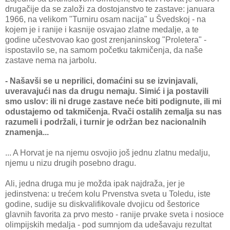
drugačije da se založi za dostojanstvo te zastave: januara
1966, na velikom "Turniru osam nacija" u Švedskoj - na
kojem je i ranije i kasnije osvajao zlatne medalje, a te
godine učestvovao kao gost zrenjaninskog "Proletera" -
ispostavilo se, na samom početku takmičenja, da naše
zastave nema na jarbolu.
- Našavši se u neprilici, domaćini su se izvinjavali,
uveravajući nas da drugu nemaju. Simić i ja postavili
smo uslov: ili ni druge zastave neće biti podignute, ili mi
odustajemo od takmičenja. Rvači ostalih zemalja su nas
razumeli i podržali, i turnir je održan bez nacionalnih
znamenja...
... A Horvat je na njemu osvojio još jednu zlatnu medalju,
njemu u nizu drugih posebno dragu.
Ali, jedna druga mu je možda ipak najdraža, jer je
jedinstvena: u trećem kolu Prvenstva sveta u Toledu, iste
godine, sudije su diskvalifikovale dvojicu od šestorice
glavnih favorita za prvo mesto - ranije prvake sveta i nosioce
olimpijskih medalja - pod sumnjom da udešavaju rezultat