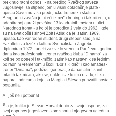
prekinuo radni odnos i - na predlog Rvačkog saveza
Jugoslavije, sa stipendijom u visini dotadašnje plate -
upisao Saveznu višu prednjačko-trenersku školu u
Beogradu i završio je učeći između treninga i takmičenja, u
adaptiranoj garaži površine 13 kvadratnih metara u ulici
Narodnog fronta - u kojoj je porodica živela do 1962, i gde
su na svet došli i sinovi Žolt i Atila; da je, zatim, 1969.
upisao, kao vanredan student, drugi stepen studija na
Fakultetu za fizičku kulturu Sveučilišta u Zagrebu i
diplomirao 1972. radeći za sve to vreme u Pančevu - godinu
dana kao profesionalni trener rvačkog kluba "Dinamo" za
koji se po potrebi i takmičio, zatim kao nastavnik sa jednim i
po radnim vremenom u školi "Boris Kidrič" i kao amaterski
trener "Dinama", podižući generacije danas afirmisanih
mladih takmičara; ako se, dakle, sve to ima u vidu, slika
napora i odricanja koje su Margita i Stevan prihvatili postaje
potpunija.
Ali još ne i potpuna!
Šta je, koliko je Stevan Horvat dobio za svoje uspehe, za
svoj doprinos jugoslovenskom sportu i njegovom ugledu u