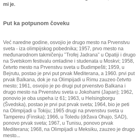
mi je.
Put ka potpunom čoveku
Već naredne godine, osvojio je drugo mesto na Prvenstvu
sveta - iza olimpijskog pobednika; 1957, prvo mesto na
međunarodnom takmičenju "Trofej Jadrana" u Opatiji i drugo
na Svetskom festivalu omladine i studenata u Moskvi; 1958,
četvrto mesto na Prvenstvu sveta u Budimpešti; 1959, u
Bejrutu, postao je prvi put prvak Mediterana, a 1960. prvi put
prvak Balkana, dok je na Olimpijadi u Rimu zauzeo četvrto
mesto; 1961, osvojio je po drugi put prvenstvo Balkana i
drugo mesto na Prvenstvu sveta u Jokohami (Japan); 1962,
ponovio je oba uspeha iz 61; 1963, u Helsingborgu
(Švedska), postao je prvi put prvak sveta; 1964, bio je peti
na Olimpijadi u Tokiju; 1965 drugi na prvenstvu sveta u
Tampereu (Finska); 1966, u Toledu (država Ohajo, SAD),
ponovo prvak sveta; 1967, u Tunisu, ponovo prvak
Mediterana; 1968, na Olimpijadi u Meksiku, zauzeo je drugo
mesto...