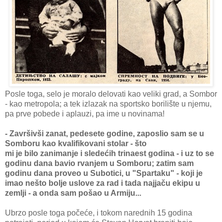
Posle toga, selo je moralo delovati kao veliki grad, a Sombor
- kao metropola; a tek izlazak na sportsko borilište u njemu,
pa prve pobede i aplauzi, pa ime u novinama!
- Završivši zanat, pedesete godine, zaposlio sam se u
Somboru kao kvalifikovani stolar - što
mi je bilo zanimanje i sledećih trinaest godina - i uz to se
godinu dana bavio rvanjem u Somboru; zatim sam
godinu dana proveo u Subotici, u "Spartaku" - koji je
imao nešto bolje uslove za rad i tada najjaču ekipu u
zemlji - a onda sam pošao u Armiju...
Ubrzo posle toga počeće, i tokom narednih 15 godina