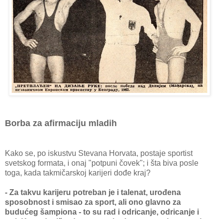
Borba za afirmaciju mladih
Kako se, po iskustvu Stevana Horvata, postaje sportist
svetskog formata, i onaj "potpuni čovek"; i šta biva posle
toga, kada takmičarskoj karijeri dođe kraj?
- Za takvu karijeru potreban je i talenat, urođena
sposobnost i smisao za sport, ali ono glavno za
budućeg šampiona - to su rad i odricanje, odricanje i