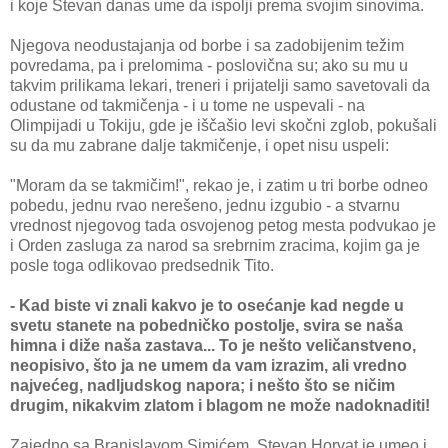
i koje Stevan danas ume da ispolji prema svojim sinovima.
Njegova neodustajanja od borbe i sa zadobijenim težim
povredama, pa i prelomima - poslovična su; ako su mu u
takvim prilikama lekari, treneri i prijatelji samo savetovali da
odustane od takmičenja - i u tome ne uspevali - na
Olimpijadi u Tokiju, gde je iščašio levi skočni zglob, pokušali
su da mu zabrane dalje takmičenje, i opet nisu uspeli:
"Moram da se takmičim!", rekao je, i zatim u tri borbe odneo
pobedu, jednu rvao nerešeno, jednu izgubio - a stvarnu
vrednost njegovog tada osvojenog petog mesta podvukao je
i Orden zasluga za narod sa srebrnim zracima, kojim ga je
posle toga odlikovao predsednik Tito.
- Kad biste vi znali kakvo je to osećanje kad negde u
svetu stanete na pobedničko postolje, svira se naša
himna i diže naša zastava... To je nešto veličanstveno,
neopisivo, što ja ne umem da vam izrazim, ali vredno
najvećeg, nadljudskog napora; i nešto što se ničim
drugim, nikakvim zlatom i blagom ne može nadoknaditi!
Zajedno sa Branislavom Simićem, Stevan Horvat je umeo i