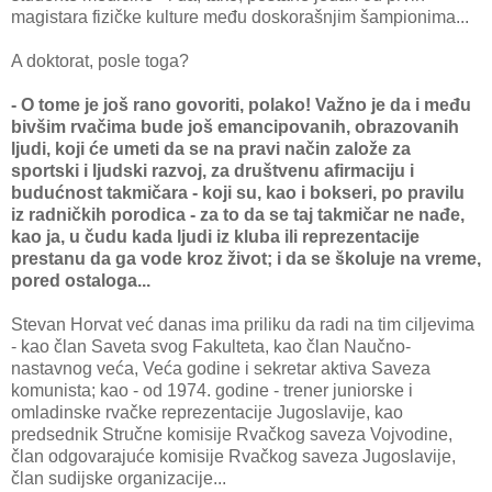
magistara fizičke kulture među doskorašnjim šampionima...
A doktorat, posle toga?
- O tome je još rano govoriti, polako! Važno je da i među
bivšim rvačima bude još emancipovanih, obrazovanih
ljudi, koji će umeti da se na pravi način založe za
sportski i ljudski razvoj, za društvenu afirmaciju i
budućnost takmičara - koji su, kao i bokseri, po pravilu
iz radničkih porodica - za to da se taj takmičar ne nađe,
kao ja, u čudu kada ljudi iz kluba ili reprezentacije
prestanu da ga vode kroz život; i da se školuje na vreme,
pored ostaloga...
Stevan Horvat već danas ima priliku da radi na tim ciljevima
- kao član Saveta svog Fakulteta, kao član Naučno-
nastavnog veća, Veća godine i sekretar aktiva Saveza
komunista; kao - od 1974. godine - trener juniorske i
omladinske rvačke reprezentacije Jugoslavije, kao
predsednik Stručne komisije Rvačkog saveza Vojvodine,
član odgovarajuće komisije Rvačkog saveza Jugoslavije,
član sudijske organizacije...