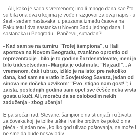
... Ali, kako je sada s vremenom; ima li mnogo dana kao što
su bila ona dva u kojima je vođen razgovor za ovaj napis - u
šest - sedam nastavaka, u pauzama između časova na
Fakultetu i dva sastanka u Novom Sadu jednog dana, i
sastanaka u Beogradu i Pančevu, sutradan?!
- Kad sam se na turniru "Trofej šampiona", u Hali
sportova na Novom Beogradu, zvanično oprostio od
reprezentacije - bilo je to godine šezdesetdevete, meni je
bilo tridesetsedam - Margita je odahnula: "Najzad!"... A
vremenom, čak i ubrzo, izišlo je na isto: pre nekoliko
dana, kad sam se vratio iz Sovjetskog Saveza, jedan od
sinova me dočeka uzvikom: "Evo, stigao nam gost!"; i
zaista, poslednjih godina sam opet sve češće neka vrsta
gosta u kući. Ali, moraću da se oslobodim nekih
zaduženja - zbog učenja!
E pa srećan rad, Stevane, šampione na strunjači i u životu;
za čoveka koji je tolike teške i velike protivnike položio na
pleća - nijedan novi, koliko god ulivao poštovanja, ne može i
ne sme da bude nesavladiv.