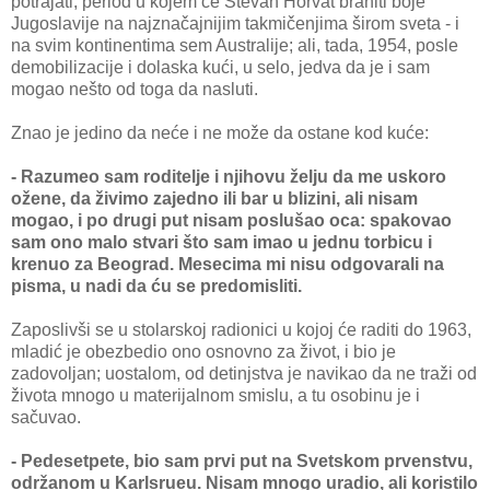
potrajati, period u kojem će Stevan Horvat braniti boje
Jugoslavije na najznačajnijim takmičenjima širom sveta - i
na svim kontinentima sem Australije; ali, tada, 1954, posle
demobilizacije i dolaska kući, u selo, jedva da je i sam
mogao nešto od toga da nasluti.
Znao je jedino da neće i ne može da ostane kod kuće:
- Razumeo sam roditelje i njihovu želju da me uskoro
ožene, da živimo zajedno ili bar u blizini, ali nisam
mogao, i po drugi put nisam poslušao oca: spakovao
sam ono malo stvari što sam imao u jednu torbicu i
krenuo za Beograd. Mesecima mi nisu odgovarali na
pisma, u nadi da ću se predomisliti.
Zaposlivši se u stolarskoj radionici u kojoj će raditi do 1963,
mladić je obezbedio ono osnovno za život, i bio je
zadovoljan; uostalom, od detinjstva je navikao da ne traži od
života mnogo u materijalnom smislu, a tu osobinu je i
sačuvao.
- Pedesetpete, bio sam prvi put na Svetskom prvenstvu,
održanom u Karlsrueu. Nisam mnogo uradio, ali koristilo