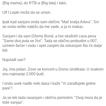
(Big mama), do RTB-a (Big tata) i tako.
Uf! I Leptir može da se umori.
Ipak kad sanjam onda sam obično "Mač kralja Artura". Svi
se onda nešto natežu da me vade, a ja ni makac.
Sanjam i da sam Džems Bond, a hor strašnih cava peva
"Samo dva puta se živi". Tada se obično probudim u 007,
uzmem šećer i vodu i opet zaspim da odsanjam šta će dalje
biti.
Najslađi san?
Joj, ima jedan. Zove se koncert u Domu sindikata. U svakom
snu najmanje 2.000 ljudi.
I onda uvek naiđe neki dasa I kaže "Vi zarađujete grdne
pare"!
Ja se tek tada rasanjam i obično pomislim: "Ovaj mora da je
loše sanjao".