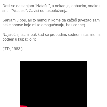
Desi se da sanjam "Natašu", a nekad joj dobacim, onako u
snu i "Vrati se". Zavisi od raspoloženja.
Sanjam u boji, ali to nemoj nikome da kažeš (uvezao sam
neke sprave koje mi to omogućavaju, bez carine).
Najsrećniji sam ipak kad se probudim, sednem, razmislim,
pođem u kupatilo itd.
(ITD, 1983.)