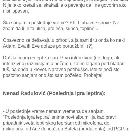
Nije lako kretati se, skakati, a o pevanju da i ne govorim ako
nisi ispavan.
Šta sanjam u poslednje vreme? Eh! Ljubavne snove. Ne
znam da li je to uticaj proleća, sunca, topline...
Obavezno se dešavaju u prirodi, a ja sam ti tu onda ko neki
Adam. Eva ili Eve dolaze po porudžbini. (?)
Da! Ja imam recept za san. Prvo intenzivno (ne dugo, ali
intenzivno) razmišljam o nečemu, zatim lagano pod hladan
tuš, pa onda u krevet. Naravno potrbuške. Iste te noći sto
postotno sanjam ono što sam poželeo. Probajte!
Nenad Radulović (Poslednja igra leptira):
- U poslednje vreme nemam vremena da sanjam.
"Poslednja igra leptira" snima novi album i ja kao pravi
pripadnik sveta leptirskog lepršam od mikrofona, do
mikrofona, od Ace (tonca), do Buleta (producenta), od PGP-a