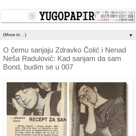
▼
O čemu sanjaju Zdravko Čolić i Nenad
Neša Radulović: Kad sanjam da sam
Bond, budim se u 007