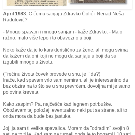
April 1983:
O čemu sanjaju Zdravko Čolić i Nenad Neša
Radulović?
- Mnogo spavam i mnogo sanjam - kaže Zdravko. - Malo
ružno, malo više lepo i to obavezno u boji.
Neko kaže da je to karakteristično za žene, ali mogu svima
da kažem da oni koji ne mogu da sanjaju u boji da su
izgubili mnogo u životu.
(Trećinu života čovek provede u snu, je l' da?)
Inače, kad spavam vrlo sam nemiran, ali je interesantno da
bez obzira na to što se u snu prevrćem, dovoljna mi je samo
polovina kreveta.
Kako zaspim? Pa, najčešće kad legnem potrbuške.
Obožavam taj položaj, eventualno neki put sa strane, ali to
onda mora da bude bez jastuka.
Joj, ja sam ti velika spavalica. Moram da "odradim" svojih 8
sati pa to ti je. Kad sam na turneji onda je to bogami i 10 sati.