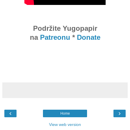
Podržite Yugopapir
na
Patreonu
*
Donate
‹
›
Home
View web version