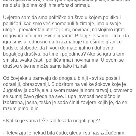
na dušu ljudima koji ih telefonski primaju.
Uvjeren sam da smo političko društvo u kojem politika i
političari, kad smo već spomenuli friziranje, imaju svoje
uloge i prevalentan utjecaj. I mi, novinari, nastojimo igrati
odgovarajuću igru. Svi je igramo. Pitanje je samo - ima li ta
igra smisla, odnosno da li razmahuje i proširuje granice
ljudske slobode, da li vodi do materijalno i duhovno
bogatijeg društva, pa time i pojedinca? Ako se igra u tom
smislu, svaka čast i političarima i novinarima. U ovom se
društvu više ne može samo tako frizirati.
Od čovjeka u tramvaju do onoga u birtiji - svi su postali
odrasliji, obrazovaniji. S obzirom na velike šokove koje je
Jugoslavija doživjela u svom materijalnom razvoju, otvoreno
se sumnjičavo gleda na sve. Lupa javnosti neobično je
izoštrena, jasna, teško je sada činiti zavjere kojih je, da se
razumijemo, bilo.
• Koliko je vama teže raditi sada negoli prije?
- Televizija je nekad bila čudo, gledali su nas začuđenim