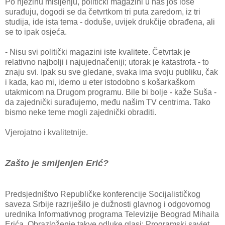
Po njezinu mišljenju, politički magazini u nas još loše
surađuju, dogodi se da četvrtkom tri puta zaredom, iz tri
studija, ide ista tema - doduše, uvijek drukčije obrađena, ali
se to ipak osjeća.
- Nisu svi politički magazini iste kvalitete. Četvrtak je
relativno najbolji i najujednačeniji; utorak je katastrofa - to
znaju svi. Ipak su sve gledane, svaka ima svoju publiku, čak
i kada, kao mi, idemo u eter istodobno s košarkaškom
utakmicom na Drugom programu. Bile bi bolje - kaže Suša -
da zajednički surađujemo, među našim TV centrima. Tako
bismo neke teme mogli zajednički obraditi.
Vjerojatno i kvalitetnije.
Zašto je smijenjen Erić?
Predsjedništvo Republičke konferencije Socijalističkog
saveza Srbije razriješilo je dužnosti glavnog i odgovornog
urednika Informativnog programa Televizije Beograd Mihaila
Erića. Obrazloženje takve odluke glasi: Programski savjet