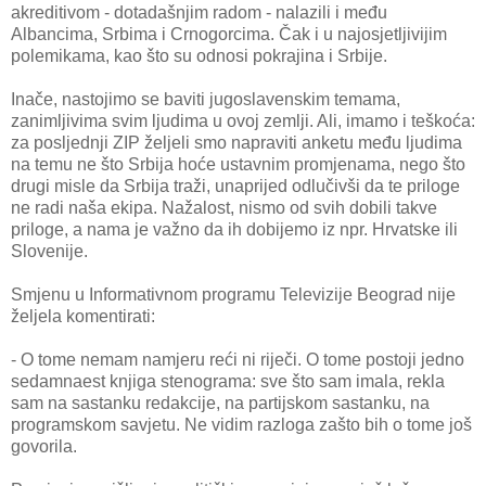
akreditivom - dotadašnjim radom - nalazili i među
Albancima, Srbima i Crnogorcima. Čak i u najosjetljivijim
polemikama, kao što su odnosi pokrajina i Srbije.
Inače, nastojimo se baviti jugoslavenskim temama,
zanimljivima svim ljudima u ovoj zemlji. Ali, imamo i teškoća:
za posljednji ZIP željeli smo napraviti anketu među ljudima
na temu ne što Srbija hoće ustavnim promjenama, nego što
drugi misle da Srbija traži, unaprijed odlučivši da te priloge
ne radi naša ekipa. Nažalost, nismo od svih dobili takve
priloge, a nama je važno da ih dobijemo iz npr. Hrvatske ili
Slovenije.
Smjenu u Informativnom programu Televizije Beograd nije
željela komentirati:
- O tome nemam namjeru reći ni riječi. O tome postoji jedno
sedamnaest knjiga stenograma: sve što sam imala, rekla
sam na sastanku redakcije, na partijskom sastanku, na
programskom savjetu. Ne vidim razloga zašto bih o tome još
govorila.