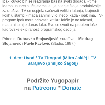
Ipak, čuvao bih se reagiranja baš na svaki događaj - time
idemo ususret slučajevima, ali je pitanje što je produktivnije
za društvo. TV se uspjela sačuvati velikih lutanja, krajnosti
kojih u štampi - mada zanimljivijoj nego ikada - ipak ima. TV-
program ipak mora prihvatiti kritiku: lakše je ne talasati,
mada ni to nije danas lako. Sve se svodi na problem loše
kadrovske ekipiranosti programskog osoblja.
Priredio:
Dubravko Stojsavljević
, surađivali:
Miodrag
Stojanović i Pavle Pavlović
(Studio, 1987.)
1. deo: Uvod / TV Titograd (Mitra Jakić) i TV
Sarajevo (Smiljko Šagolj)
Podržite Yugopapir
na
Patreonu
*
Donate