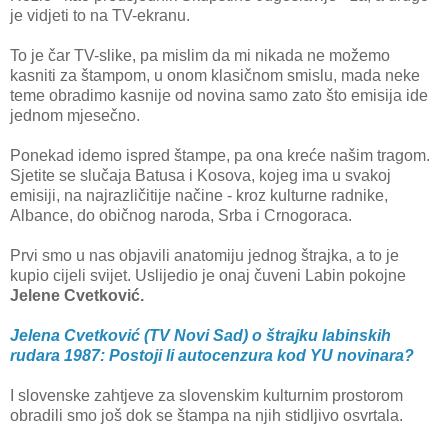
je vidjeti to na TV-ekranu.
To je čar TV-slike, pa mislim da mi nikada ne možemo
kasniti za štampom, u onom klasičnom smislu, mada neke
teme obradimo kasnije od novina samo zato što emisija ide
jednom mjesečno.
Ponekad idemo ispred štampe, pa ona kreće našim tragom.
Sjetite se slučaja Batusa i Kosova, kojeg ima u svakoj
emisiji, na najrazličitije načine - kroz kulturne radnike,
Albance, do običnog naroda, Srba i Crnogoraca.
Prvi smo u nas objavili anatomiju jednog štrajka, a to je
kupio cijeli svijet. Uslijedio je onaj čuveni Labin pokojne
Jelene Cvetković.
Jelena Cvetković (TV Novi Sad) o štrajku labinskih
rudara 1987: Postoji li autocenzura kod YU novinara?
I slovenske zahtjeve za slovenskim kulturnim prostorom
obradili smo još dok se štampa na njih stidljivo osvrtala.