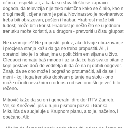
očima, respektirali, a kada su shvatili što se zapravo
događa, da televizija nije tako mistična kako se činilo, kao ni
drugi mediji, cijena nam je pala. Novinarstvo je novinarstvo:
treba biti obrazovan, pošten i hrabar. Hrabrost može biti i
ludost; može biti i korist. Hrabrost je nešto što se u jednom
trenutku može koristiti, a u drugom - pretvoriti u čistu glupost.
Ne razumijete? Ne propustiti potez, ako ti tvoje obrazovanje
i procjena stanja kažu da ga ne treba propustiti. Ali, i
obratno! Isto je i s pitanjima u političkim emisijama u živo.
Gledaoci nemaju baš mnogo iluzija da će baš svako pitanje
koje postave doći do voditelja ili da će na nj dobiti odgovor.
Znaju da se ono može i pogrešno protumačiti, ali da se i
meni - koji toga trenutka dobivam pitanje na stolu - ono
može učiniti nevažnim u odnosu nd sve ono što je već bilo
rečeno.
Mitrović kaže da su on i generalni direktor RTV Zagreb,
Veljko Knežević, još u rujnu pismom pozvali Branka
Mikulića da sudjeluje u Krupnom planu, a to je, načelno, i
obećano. Ali: