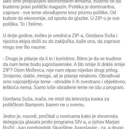
Iako smo preplavljeni ekonomskim temama, trudimo se da
budemo pravi politički magazin. Politika je dominantna,
zapravo - sve teme obrađujemo kroz prizmu politike. Od
kulture do ekonomije, od sporta do glazbe. U ZIP-u je sve
politika. To i želimo.
U dvije godine, koliko je urednica ZIP-a, Gordana Suša i
njezina ekipa došli su do zaključka, kaže ona, da zapravo
mogu sve što naume:
- Drugo je pitanje da li to i koristimo. Bitno je da se trudimo
da nam teme budu jugoslavenske. A što smije ili dokle smije
ZIP? Osim Moševca, nije nam otpao nijedan drugi prilog.
Smijemo, dakle, mnogo, ali je pitanje relativno. Obrađivali
smo najosjetljivije teme - obradite li ih svestrano i objektivno,
teškoća nema. Samo loše obrađene teme ne idu u program.
Gordana Suša, inače, ne misli da televizija kaska za
političkom štampom, barem ne u svemu.
Jedno je, navodi, pročitati u novinama kako je slovenska
delegacija glasala protiv programa SIV-a, a njihov Marjan
Rožić - kao predsjednik Skupštine Jugoslavije - za, a drugo