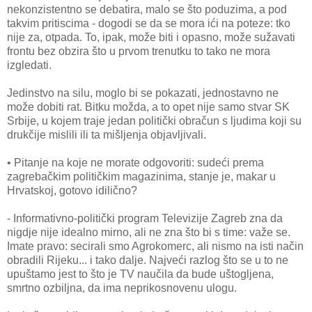
nekonzistentno se debatira, malo se što poduzima, a pod
takvim pritiscima - dogodi se da se mora ići na poteze: tko
nije za, otpada. To, ipak, može biti i opasno, može sužavati
frontu bez obzira što u prvom trenutku to tako ne mora
izgledati.
Jedinstvo na silu, moglo bi se pokazati, jednostavno ne
može dobiti rat. Bitku možda, a to opet nije samo stvar SK
Srbije, u kojem traje jedan politički obračun s ljudima koji su
drukčije mislili ili ta mišljenja objavljivali.
• Pitanje na koje ne morate odgovoriti: sudeći prema
zagrebačkim političkim magazinima, stanje je, makar u
Hrvatskoj, gotovo idilično?
- Informativno-politički program Televizije Zagreb zna da
nigdje nije idealno mirno, ali ne zna što bi s time: važe se.
Imate pravo: secirali smo Agrokomerc, ali nismo na isti način
obradili Rijeku... i tako dalje. Najveći razlog što se u to ne
upuštamo jest to što je TV naučila da bude uštogljena,
smrtno ozbiljna, da ima neprikosnovenu ulogu.