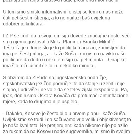
U tom smo smislu informativni: o istoj se temi u nas može
čuti pet-šest mišljenja, a to ne nailazi baš uvijek na
odobrenje kritičara.
I ZIP se trudi da u svoju emisiju dovede značajne goste: već
su u njemu gostovali i Milka Planinc i Branko Mikulić.
Teškoća je u tome što je to politički magazin, zamišljen da
ima pet-šest priloga, a - kaže Suša - mi nismo navikli naše
političare da dođu u neku emisiju na pet minuta. - Onaj tko
ima što reći, učinit će to i u nekoliko minuta.
S obzirom da ZIP ide na jugoslavensko područje,
srpskohrvatsko jezično područje, te da stanje u zemlji nije
sjajno, ljudi više i ne vole da se televizijski eksponiraju. Pa,
ipak, dobili smo Oskara Kovača da protumači antiinflacione
mjere, kada to drugima nije uspjelo.
- Dakako, Kosovo je često bilo u prvom planu - kaže Suša. -
Uvijek smo se trudili da sačuvamo vrlo veliku objektivnost; to
je naša kvaliteta! Ne pretjerujem: kada nikome nije polazilo
za rukom da na Kosovu nađe sugovornika, mi smo ih svojim