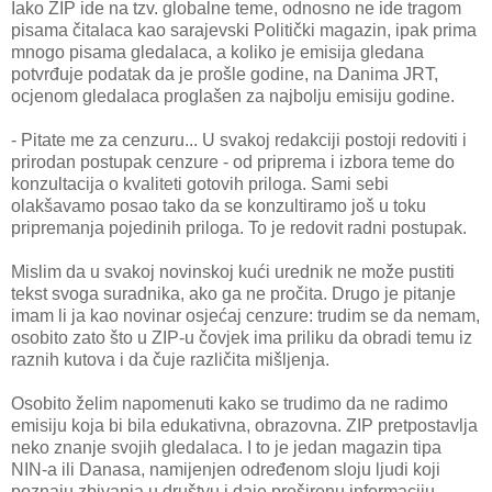
Iako ZIP ide na tzv. globalne teme, odnosno ne ide tragom
pisama čitalaca kao sarajevski Politički magazin, ipak prima
mnogo pisama gledalaca, a koliko je emisija gledana
potvrđuje podatak da je prošle godine, na Danima JRT,
ocjenom gledalaca proglašen za najbolju emisiju godine.
- Pitate me za cenzuru... U svakoj redakciji postoji redoviti i
prirodan postupak cenzure - od priprema i izbora teme do
konzultacija o kvaliteti gotovih priloga. Sami sebi
olakšavamo posao tako da se konzultiramo još u toku
pripremanja pojedinih priloga. To je redovit radni postupak.
Mislim da u svakoj novinskoj kući urednik ne može pustiti
tekst svoga suradnika, ako ga ne pročita. Drugo je pitanje
imam li ja kao novinar osjećaj cenzure: trudim se da nemam,
osobito zato što u ZIP-u čovjek ima priliku da obradi temu iz
raznih kutova i da čuje različita mišljenja.
Osobito želim napomenuti kako se trudimo da ne radimo
emisiju koja bi bila edukativna, obrazovna. ZIP pretpostavlja
neko znanje svojih gledalaca. I to je jedan magazin tipa
NIN-a ili Danasa, namijenjen određenom sloju ljudi koji
poznaju zbivanja u društvu i daje proširenu informaciju.