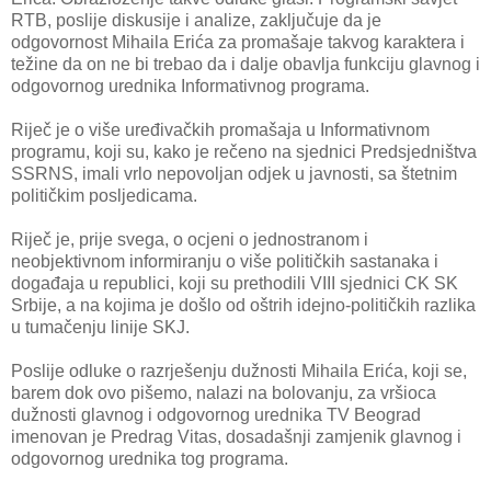
RTB, poslije diskusije i analize, zaključuje da je
odgovornost Mihaila Erića za promašaje takvog karaktera i
težine da on ne bi trebao da i dalje obavlja funkciju glavnog i
odgovornog urednika Informativnog programa.
Riječ je o više uređivačkih promašaja u Informativnom
programu, koji su, kako je rečeno na sjednici Predsjedništva
SSRNS, imali vrlo nepovoljan odjek u javnosti, sa štetnim
političkim posljedicama.
Riječ je, prije svega, o ocjeni o jednostranom i
neobjektivnom informiranju o više političkih sastanaka i
događaja u republici, koji su prethodili VIII sjednici CK SK
Srbije, a na kojima je došlo od oštrih idejno-političkih razlika
u tumačenju linije SKJ.
Poslije odluke o razrješenju dužnosti Mihaila Erića, koji se,
barem dok ovo pišemo, nalazi na bolovanju, za vršioca
dužnosti glavnog i odgovornog urednika TV Beograd
imenovan je Predrag Vitas, dosadašnji zamjenik glavnog i
odgovornog urednika tog programa.