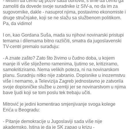
- Mislim da ćemo taj poziv sada obnoviti, s time da ćemo ga
zamoliti da dovede svoje suradnike iz SIV-a, no da im za
sugovornike, dakle - nasuprot njima, postavimo ekonomiste i
druge stručnjake, koji se ne slažu sa službenom politikom.
Pa, da vidimo!
I on, kao Gordana Suša, mada su njihovi novinarski pristupi
temama i dilemama bitno različiti, smatra da jugoslavenski
TV-centri premalo surađuju:
- A znate zašto? Zato što živimo u čudno doba, u kojem
manje ili više sliježemo ramenima, ljutimo se, kritiziramo,
samokritiziramo. Nema velikih poteza, ni na novinarskom
planu. Suradnju nitko nije zabranio. Dopisnike u inozemstvu
više i nemamo, a Televizija Zagreb jednostavno je zatvorila
svoje dopisničke službe u zemlji jer se novinarstvom u njima
bave ljudi koji se tom poslu tek trebaju učiti.
Mitrović je jedini komentirao smjenjivanje svoga kolege
Erića u Beogradu:
- Pitanje demokracije u Jugoslaviji sada više nije
akademsko. Istina je da je SK zapao u krizu -