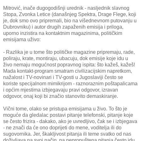
Mitrović, inače dugogodišnji urednik - nasljednik slavnog
Stopa, Zvonka Letice (današnjeg Spektra, Drage Flege, koji
je, dok smo ovo pripremali, bio na višednevnom putovanju u
Dubrovniku) i autor drugih zapaženih emisija i priloga,
uporno inzistira na kontaktnim magazinima, političkim
emisijama uživo:
- Razlika je u tome što političke magazine pripremaju, rade,
poliraju, krate, montiraju, ubacuju, dok emisije koje idu u
živo nemaju mogućnost popravnog ispita: što kažeš, kažeš!
Mada kontakt-program smatram civilizacijskim napretkom,
nažalost i TV-novinari i TV-gosti u Jugoslaviji često se
koriste specijalnom mimikrijom - raznoraznim poštapalicama
i općim mjestima izbjegavaju pravi odgovor, izravan
odgovor, onaj koji bi značio stanovito demaskiranje.
Vični tome, olako se pristupa emisijama u živo. To što je
moguće da gledalac postavi pitanje telefonski, pitanje koje
se često frizira - dakako, ako je uvredljivo, čak se i izbjegava
- ne znači da će ono doprijeti do mene, voditelja ili do
sugovornika. Jer, škakljivost pitanja ili teme svatko od nas
doživljava na svoj način, pa nepropuštena pitanja često idu