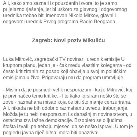
Ali, kako smo saznali iz pouzdanih izvora, to je samo
prijelazno rješenje, jer bi uskoro za glavnog i odgovornog
urednika trebao biti imenovan Nikola Mirkov, glavni i
odgovorni urednik Prvog programa Radio Beograda.
Zagreb: Novi poziv Mikuliću
Luka Mitrović, zagrebački TV novinar i urednik emisije U
krupnom planu, jedan je - čak među vlastitim kolegama - od
često kritiziranih za posao koji obavlja u svojim političkim
emisijama u živo. Prigovaraju mu da program umrtvljuje.
- Mislim da je posrijedi velik nesporazum - kaže Mitrović, koji
je prvi načeo temu kritike. - I te kako forsiram nešto što se
zove - razmahana misao koja će biti što manje cenzurirana.
Ali, nikada ne bih odobrio razmahanu uvredu, trabunjanje.
Možda je tu neki nesporazum i s današnjim novinarstvom, u
ostacima tzv. lažne demokracije. Brzopleto se o ljudima
štošta izvali, pa trebaju mjeseci da se nešto ispravi. U tom je
pogledu javna riječ bitna: mora biti obazriva!