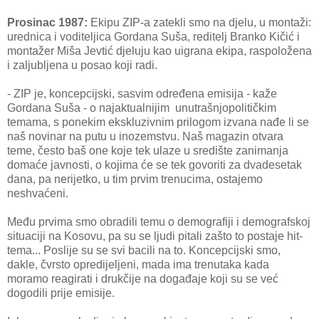
Prosinac 1987:
Ekipu ZIP-a zatekli smo na djelu, u montaži:
urednica i voditeljica Gordana Suša, reditelj Branko Kičić i
montažer Miša Jevtić djeluju kao uigrana ekipa, raspoložena
i zaljubljena u posao koji radi.
- ZIP je, koncepcijski, sasvim određena emisija - kaže
Gordana Suša - o najaktualnijim unutrašnjopolitičkim
temama, s ponekim ekskluzivnim prilogom izvana nađe li se
naš novinar na putu u inozemstvu. Naš magazin otvara
teme, često baš one koje tek ulaze u središte zanimanja
domaće javnosti, o kojima će se tek govoriti za dvadesetak
dana, pa nerijetko, u tim prvim trenucima, ostajemo
neshvaćeni.
Među prvima smo obradili temu o demografiji i demografskoj
situaciji na Kosovu, pa su se ljudi pitali zašto to postaje hit-
tema... Poslije su se svi bacili na to. Koncepcijski smo,
dakle, čvrsto opredijeljeni, mada ima trenutaka kada
moramo reagirati i drukčije na događaje koji su se već
dogodili prije emisije.