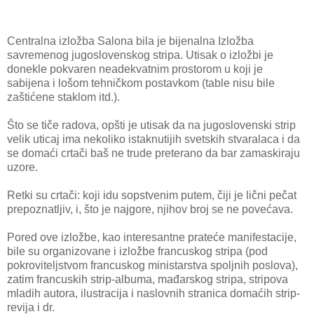
Centralna izložba Salona bila je bijenalna Izložba
savremenog jugoslovenskog stripa. Utisak o izložbi je
donekle pokvaren neadekvatnim prostorom u koji je
sabijena i lošom tehničkom postavkom (table nisu bile
zaštićene staklom itd.).
Što se tiče radova, opšti je utisak da na jugoslovenski strip
velik uticaj ima nekoliko istaknutijih svetskih stvaralaca i da
se domaći crtači baš ne trude preterano da bar zamaskiraju
uzore.
Retki su crtači: koji idu sopstvenim putem, čiji je lični pečat
prepoznatljiv, i, što je najgore, njihov broj se ne povećava.
Pored ove izložbe, kao interesantne prateće manifestacije,
bile su organizovane i izložbe francuskog stripa (pod
pokroviteljstvom francuskog ministarstva spoljnih poslova),
zatim francuskih strip-albuma, mađarskog stripa, stripova
mladih autora, ilustracija i naslovnih stranica domaćih strip-
revija i dr.