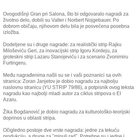
Ovogodišnji Gran pri Salona, što bi odgovaralo nagradi za
životno delo, dobili su Valter i Norbert Nojgebauer. Po
dobrom običaju, njihovom delu bila je posvećena posebna
izložba.
Dodeljene su i druge nagrade: za realistički strip Rajku
Miloševiću Geri, za inovacijski strip Igoru Kordeju, za
groteskni strip Lazaru Stanojeviću i za scenario Zvonimiru
Furtingeru.
Među nagrađenima našli su se i vaši poznanici sa ovih
stranica: Zoran Janjetov je dobio nagradu za najbolju
naslovnu stranicu (YU STRIP 79/86), a potpisnik ovog teksta
nagradu kao najbolji mladi autor za ciklus stripova o El
Azaru.
Žika Bogdanović je dobio nagradu za kulturološko-teorijski
doprinos u oblasti stripa.
Očigledno postoje dve vrste nagrada: jedne za tekuću
produkciju, a druge za "minuli rad". Potrebne su i jedne i