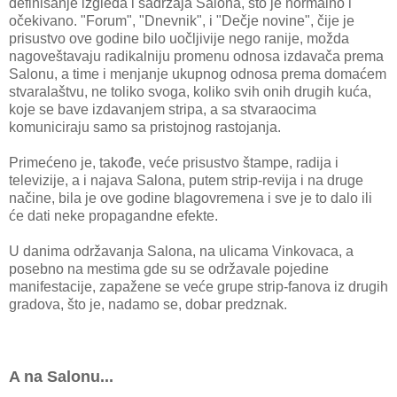
definisanje izgleda i sadržaja Salona, što je normalno i
očekivano. "Forum", "Dnevnik", i "Dečje novine", čije je
prisustvo ove godine bilo uočljivije nego ranije, možda
nagoveštavaju radikalniju promenu odnosa izdavača prema
Salonu, a time i menjanje ukupnog odnosa prema domaćem
stvaralaštvu, ne toliko svoga, koliko svih onih drugih kuća,
koje se bave izdavanjem stripa, a sa stvaraocima
komuniciraju samo sa pristojnog rastojanja.
Primećeno je, takođe, veće prisustvo štampe, radija i
televizije, a i najava Salona, putem strip-revija i na druge
načine, bila je ove godine blagovremena i sve je to dalo ili
će dati neke propagandne efekte.
U danima održavanja Salona, na ulicama Vinkovaca, a
posebno na mestima gde su se održavale pojedine
manifestacije, zapažene se veće grupe strip-fanova iz drugih
gradova, što je, nadamo se, dobar predznak.
A na Salonu...