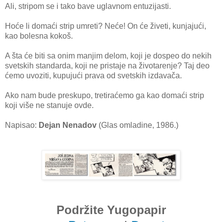
Ali, stripom se i tako bave uglavnom entuzijasti.
Hoće li domaći strip umreti? Neće! On će živeti, kunjajući,
kao bolesna kokoš.
A šta će biti sa onim manjim delom, koji je dospeo do nekih
svetskih standarda, koji ne pristaje na životarenje? Taj deo
ćemo uvoziti, kupujući prava od svetskih izdavača.
Ako nam bude preskupo, tretiraćemo ga kao domaći strip
koji više ne stanuje ovde.
Napisao:
Dejan Nenadov
(Glas omladine, 1986.)
Podržite Yugopapir