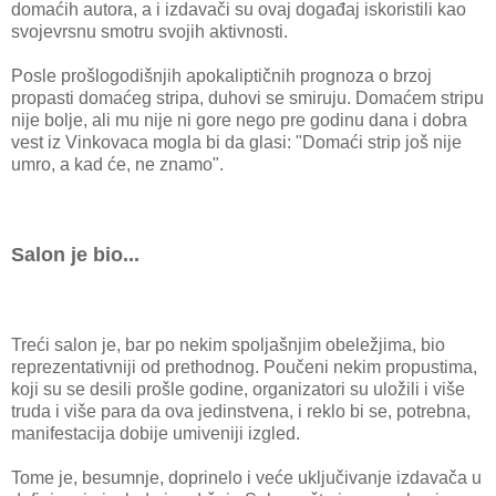
domaćih autora, a i izdavači su ovaj događaj iskoristili kao
svojevrsnu smotru svojih aktivnosti.
Posle prošlogodišnjih apokaliptičnih prognoza o brzoj
propasti domaćeg stripa, duhovi se smiruju. Domaćem stripu
nije bolje, ali mu nije ni gore nego pre godinu dana i dobra
vest iz Vinkovaca mogla bi da glasi: "Domaći strip još nije
umro, a kad će, ne znamo".
Salon je bio...
Treći salon je, bar po nekim spoljašnjim obeležjima, bio
reprezentativniji od prethodnog. Poučeni nekim propustima,
koji su se desili prošle godine, organizatori su uložili i više
truda i više para da ova jedinstvena, i reklo bi se, potrebna,
manifestacija dobije umiveniji izgled.
Tome je, besumnje, doprinelo i veće uključivanje izdavača u