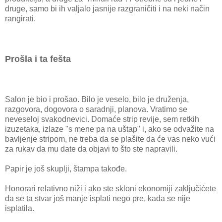
druge, samo bi ih valjalo jasnije razgraničiti i na neki način
rangirati.
Prošla i ta fešta
Salon je bio i prošao. Bilo je veselo, bilo je druženja,
razgovora, dogovora o saradnji, planova. Vratimo se
neveseloj svakodnevici. Domaće strip revije, sem retkih
izuzetaka, izlaze "s mene pa na uštap" i, ako se odvažite na
bavljenje stripom, ne treba da se plašite da će vas neko vući
za rukav da mu date da objavi to što ste napravili.
Papir je još skuplji, štampa takođe.
Honorari relativno niži i ako ste skloni ekonomiji zaključićete
da se ta stvar još manje isplati nego pre, kada se nije
isplatila.