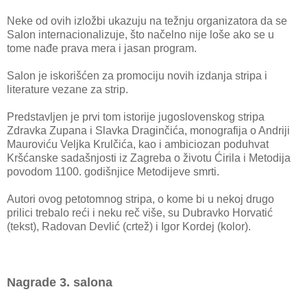
Neke od ovih izložbi ukazuju na težnju organizatora da se
Salon internacionalizuje, što načelno nije loše ako se u
tome nađe prava mera i jasan program.
Salon je iskorišćen za promociju novih izdanja stripa i
literature vezane za strip.
Predstavljen je prvi tom istorije jugoslovenskog stripa
Zdravka Zupana i Slavka Draginčića, monografija o Andriji
Mauroviću Veljka Krulčića, kao i ambiciozan poduhvat
Kršćanske sadašnjosti iz Zagreba o životu Ćirila i Metodija
povodom 1100. godišnjice Metodijeve smrti.
Autori ovog petotomnog stripa, o kome bi u nekoj drugo
prilici trebalo reći i neku reč više, su Dubravko Horvatić
(tekst), Radovan Devlić (crtež) i Igor Kordej (kolor).
Nagrade 3. salona