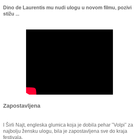
Dino de Laurentis mu nudi ulogu u novom filmu, pozivi
stižu ...
Zapostavljena
I Širli Najt, engleska glumica koja je dobila pehar "Volpi" za
najbolju žensku ulogu, bila je zapostavljena sve do kraja
festivala.