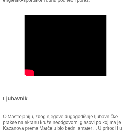
englesko-sportskom duhu podneo i poraz.
Ljubavnik
O Mastrojaniju, zbog njegove dugogodišnje ljubavničke
prakse na ekranu kruže neodgovorni glasovi po kojima je
Kazanova prema Marčelu bio bedni amater ... U prirodi i u