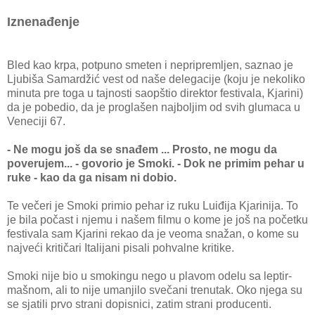
Iznenađenje
Bled kao krpa, potpuno smeten i nepripremljen, saznao je
Ljubiša Samardžić vest od naše delegacije (koju je nekoliko
minuta pre toga u tajnosti saopštio direktor festivala, Kjarini)
da je pobedio, da je proglašen najboljim od svih glumaca u
Veneciji 67.
- Ne mogu još da se snađem ... Prosto, ne mogu da
poverujem... - govorio je Smoki. - Dok ne primim pehar u
ruke - kao da ga nisam ni dobio.
Te večeri je Smoki primio pehar iz ruku Luiđija Kjarinija. To
je bila počast i njemu i našem filmu o kome je još na početku
festivala sam Kjarini rekao da je veoma snažan, o kome su
najveći kritičari Italijani pisali pohvalne kritike.
Smoki nije bio u smokingu nego u plavom odelu sa leptir-
mašnom, ali to nije umanjilo svečani trenutak. Oko njega su
se sjatili prvo strani dopisnici, zatim strani producenti.