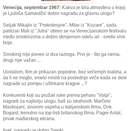
Venecija, septembar 1967:
Kakva je bila atmosfera u kojoj
je Ljubiša Samardžić dobio nagradu za glavnu ulogu?
Seljak Mikajlo iz "Prekobrojne", Mitar iz "Kozare", sada
partizan Mali iz "Jutra" obreo se na Venecijanskom festivalu
među smokinzima u dobro skrojenom odelu ali - svetlo sive
boje.
Smoking nije poneo iz dva razloga. Prvi je - što ga nema,
drugi nije važan ...
Uostalom, film je prikazan popodne, bez večernjih toaleta, a
da li se moglo, smelo misliti na poslednje veče kada se dele
nagrade uz pompu i uštirkane kragne ...?
Konkurenti koji su pružali ruke prema peharu "Volpi",
nagradi za najbolju ulogu, baš su strahoviti: Marčelo
Mastrojani, sinonim uspeha u italijanskom filmu, Dirk
Bogard, trenutno na top-listi britanskog filma, Pager Antal,
prvak mađarskog ekrana.
Ipak, nagradu je dobio Smoki.