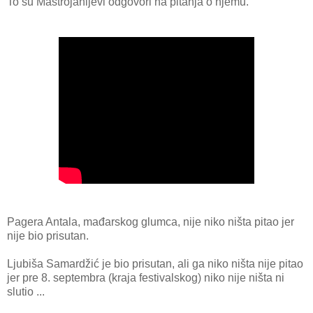
To su Mastrojanijevi odgovori na pitanja o njemu.
Pagera Antala, mađarskog glumca, nije niko ništa pitao jer
nije bio prisutan.
Ljubiša Samardžić je bio prisutan, ali ga niko ništa nije pitao
jer pre 8. septembra (kraja festivalskog) niko nije ništa ni
slutio ...