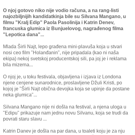
O njoj gotovo niko nije vodio računa, a na rang-listi
najozbiljnijih kandidatkinja bile su Silvana Mangano, u
filmu "Kralj Edip" Paola Pasolinija i Katrin Denev,
francuska glumica iz Bunjuelovog, nagrađenog filma
"Lepotica dana"...
Mlada Širli Najt, lepo građena mini-plavuša koja u stvari
nosi ceo film "Holanđanin", nije pripadala (kao ni naša
ekipa) nekoj svetskoj producentskoj sili, pa joj je i reklama
bila mizerna...
O njoj je, u toku festivala, objavljena i izjava iz Londona
njene cenjene sunarodnice, proslavljene Džuli Kristi, po
kojoj je "Širli Najt obična devojka koja se upinje da postane
neka glumica"...
Silvana Mangano nije ni došla na festival, a njena uloga u
"Edipu" prikazuje nam jednu novu Silvanu, koja se trudi da
povrati staru slavu ...
Katrin Danev je došla na par dana, u toaleti koju je za nju