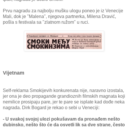
Prvu nagradu za najbolju mušku ulogu poneo je iz Venecije
Mali, dok je "Malena", njegova partnerka, Milena Dravić,
pošla s festivala sa "zlatnom ružom" u ruci.
Vijetnam
Self-reklama Smokijevih konkurenata nije, naravno izostala,
jer ona je deo propagande grandioznih filmskih magnata koji
nemilice prosipaju pare, jer te pare se isplate kad dođe neka
nagrada. Dirk Bogard je rekao o sebi u Veneciji:
- U svakoj svojoj ulozi pokušavam da pronađem nešto
dubinsko, nešto što će da osvetli lik sa dve strane, često