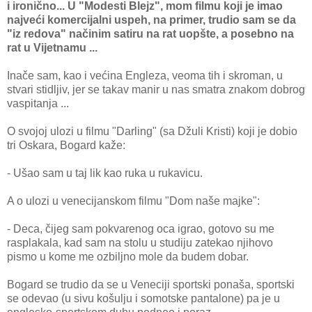
i ironično... U "Modesti Blejz", mom filmu koji je imao
najveći komercijalni uspeh, na primer, trudio sam se da
"iz redova" načinim satiru na rat uopšte, a posebno na
rat u Vijetnamu ...
Inače sam, kao i većina Engleza, veoma tih i skroman, u
stvari stidljiv, jer se takav manir u nas smatra znakom dobrog
vaspitanja ...
O svojoj ulozi u filmu "Darling" (sa Džuli Kristi) koji je dobio
tri Oskara, Bogard kaže:
- Ušao sam u taj lik kao ruka u rukavicu.
A o ulozi u venecijanskom filmu "Dom naše majke":
- Deca, čijeg sam pokvarenog oca igrao, gotovo su me
rasplakala, kad sam na stolu u studiju zatekao njihovo
pismo u kome me ozbiljno mole da budem dobar.
Bogard se trudio da se u Veneciji sportski ponaša, sportski
se odevao (u sivu košulju i somotske pantalone) pa je u