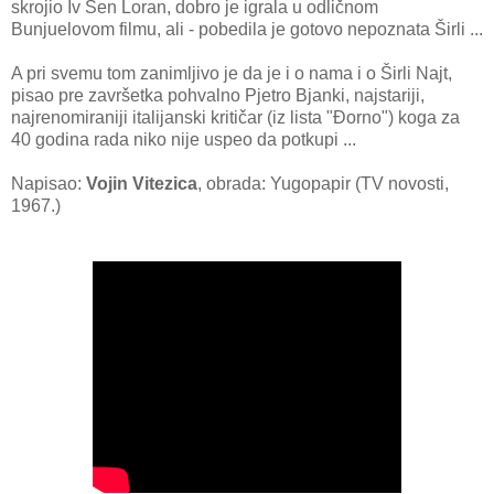
skrojio Iv Sen Loran, dobro je igrala u odličnom
Bunjuelovom filmu, ali - pobedila je gotovo nepoznata Širli ...
A pri svemu tom zanimljivo je da je i o nama i o Širli Najt,
pisao pre završetka pohvalno Pjetro Bjanki, najstariji,
najrenomiraniji italijanski kritičar (iz lista "Đorno") koga za
40 godina rada niko nije uspeo da potkupi ...
Napisao:
Vojin Vitezica
, obrada: Yugopapir (TV novosti,
1967.)