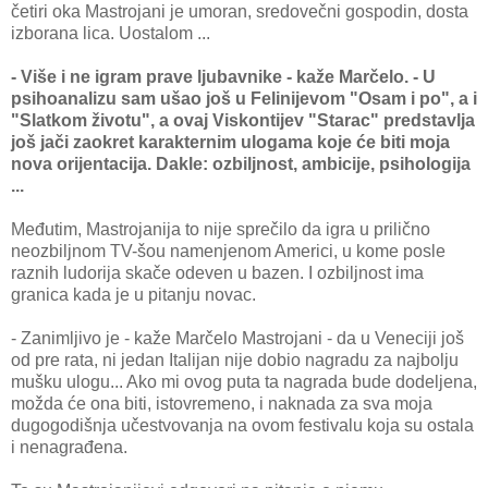
četiri oka Mastrojani je umoran, sredovečni gospodin, dosta
izborana lica. Uostalom ...
- Više i ne igram prave ljubavnike - kaže Marčelo. - U
psihoanalizu sam ušao još u Felinijevom "Osam i po", a i
"Slatkom životu", a ovaj Viskontijev "Starac" predstavlja
još jači zaokret karakternim ulogama koje će biti moja
nova orijentacija. Dakle: ozbiljnost, ambicije, psihologija
...
Međutim, Mastrojanija to nije sprečilo da igra u prilično
neozbiljnom TV-šou namenjenom Americi, u kome posle
raznih ludorija skače odeven u bazen. I ozbiljnost ima
granica kada je u pitanju novac.
- Zanimljivo je - kaže Marčelo Mastrojani - da u Veneciji još
od pre rata, ni jedan Italijan nije dobio nagradu za najbolju
mušku ulogu... Ako mi ovog puta ta nagrada bude dodeljena,
možda će ona biti, istovremeno, i naknada za sva moja
dugogodišnja učestvovanja na ovom festivalu koja su ostala
i nenagrađena.