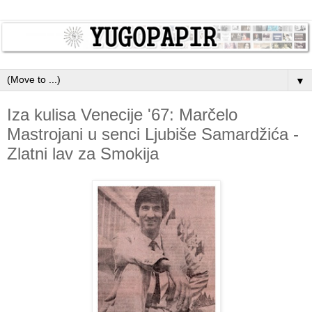
▼
Iza kulisa Venecije '67: Marčelo
Mastrojani u senci Ljubiše Samardžića -
Zlatni lav za Smokija