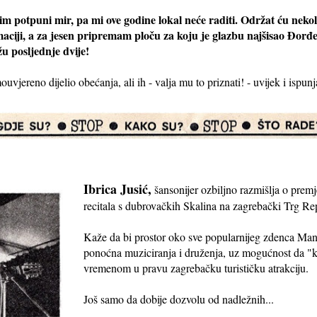
lim potpuni mir, pa mi ove godine lokal neće raditi. Održat ću nekol
aciji, a za jesen pripremam ploču za koju je glazbu najšisao Đorđe
žu posljednje dvije!
jereno dijelio obećanja, ali ih - valja mu to priznati! - uvijek i ispunja
Ibrica Jusić,
šansonijer ozbiljno razmišlja o prem
recitala s dubrovačkih Skalina na zagrebački Trg Re
Kaže da bi prostor oko sve popularnijeg zdenca Man
ponoćna muziciranja i druženja, uz mogućnost da "k
vremenom u pravu zagrebačku turističku atrakciju.
Još samo da dobije dozvolu od nadležnih...