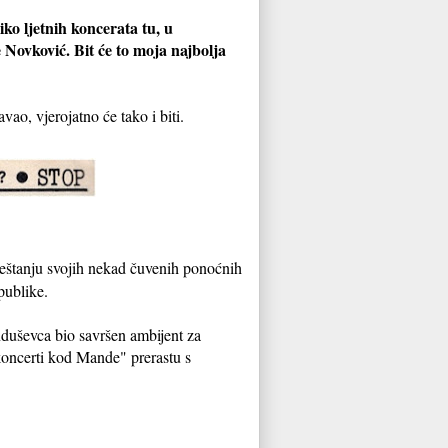
iko ljetnih koncerata tu, u
 Novković. Bit će to moja najbolja
vao, vjerojatno će tako i biti.
ještanju svojih nekad čuvenih ponoćnih
publike.
duševca bio savršen ambijent za
oncerti kod Mande" prerastu s