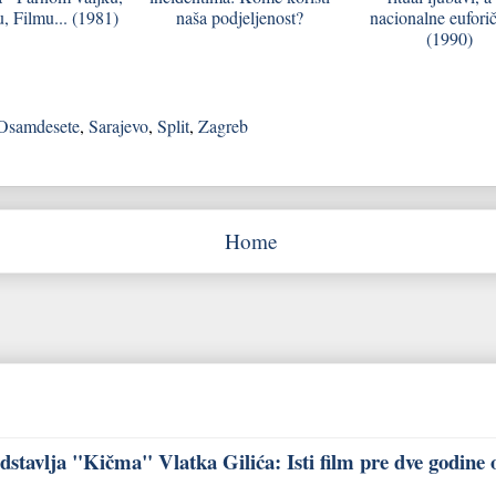
, Filmu... (1981)
naša podjeljenost?
nacionalne euforič
(1990)
Osamdesete
,
Sarajevo
,
Split
,
Zagreb
Home
stavlja "Kičma" Vlatka Gilića: Isti film pre dve godine 