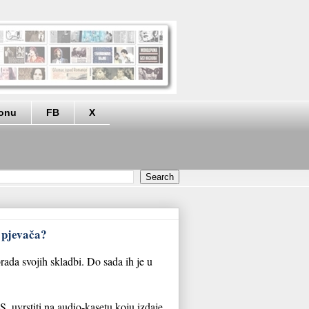
eonu
FB
X
p pjevača?
ada svojih skladbi. Do sada ih je u
S, uvrstiti na audio-kasetu koju izdaje