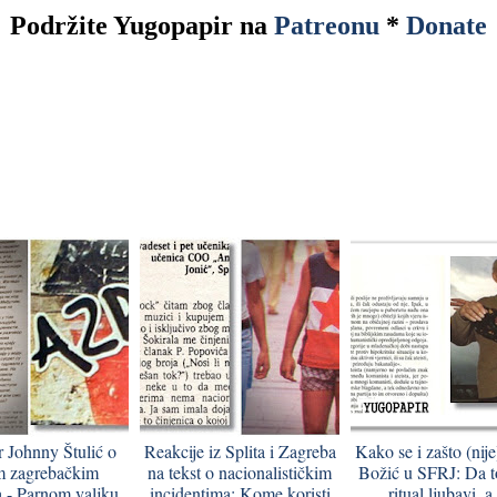
Podržite Yugopapir na
Patreonu
*
Donate
 Johnny Štulić o
Reakcije iz Splita i Zagreba
Kako se i zašto (nije
m zagrebačkim
na tekst o nacionalističkim
Božić u SFRJ: Da t
 - Parnom valjku,
incidentima: Kome koristi
ritual ljubavi, a