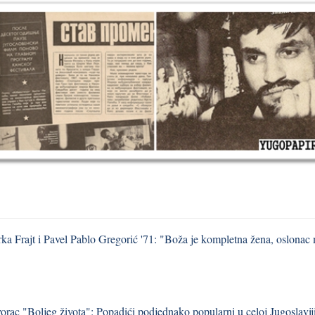
ka Frajt i Pavel Pablo Gregorić '71: "Boža je kompletna žena, oslonac m
vorac "Boljeg života": Popadići podjednako popularni u celoj Jugoslavij