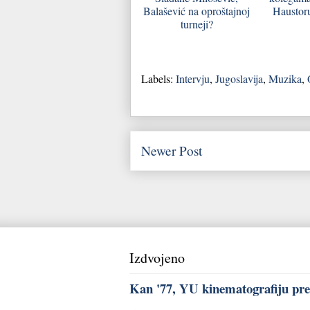
Balašević na oproštajnoj
Haustoru
turneji?
Labels:
Intervju
,
Jugoslavija
,
Muzika
,
Newer Post
Izdvojeno
Kan '77, YU kinematografiju pred