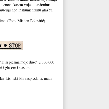
ontenova kaseta vrtjeti u avionima
aručuju npr. instrumentalnu glazbu.
rima. (Foto: Mladen Belovitić)
 "Ti si pjesma moje duše" u 300.000
i i glasom i stasom.
lav Lisinski bila rasprodana, mada