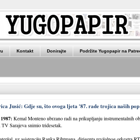
ru
Kontakt
Donirajte
Podržite Yugopapir na Patr
a Jusić: Gdje su, što ovoga ljeta '87. rade trojica naših po
 1987:
Kemal Monteno ubrzano radi na prikupljanju instrumentalnih obr
a TV Sarajeva snimio tridesetak.
aterijal, uz asistenciju Ranka Rihtmana, dirigenta revijalnog orkestra RT