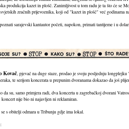
ska produkcija kazet in plošč. Zanimljivost u tom radu je ta što će se M
 svjetskih zračnih prijevoznika, koji od "kazet in plošč" već godinama n
poznati sarajevski kantautor početi, napokon, primati tantijeme i u dola
o Kovač
, pjevač na duge staze, prodao je svoju posljednju longplejku
eraka, te serijom koncerata u prepunim dvoranama dokazao da još plijen
o da su, samo primjera radi, dva koncerta u zagrebačkoj dvorani Vatros
 koncert nije bio ni najavljen ni reklamiran.
se s obitelji odmara u Tribunju gdje ima lokal.
: