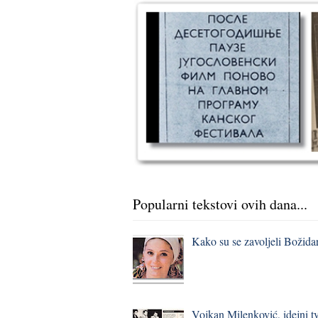
Popularni tekstovi ovih dana...
Kako su se zavoljeli Božidar
Vojkan Milenković, idejni t