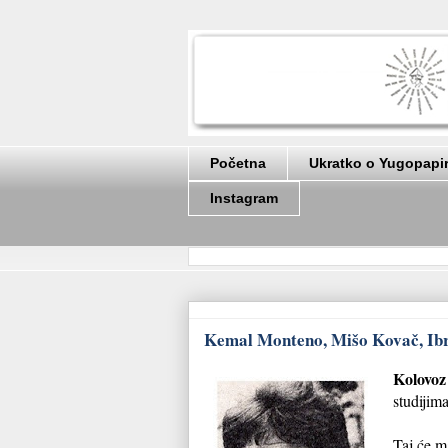
Početna
Ukratko o Yugopapi
Instagram
Kemal Monteno, Mišo Kovač, Ibric
Kolovoz
studijim
Taj će m