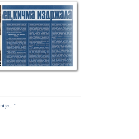
i je... "
i