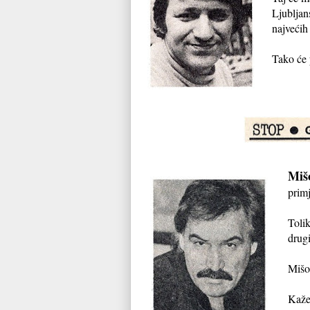
Ljubljan
najvećih
Tako će 
Miš
primj
Tolik
drugi
Mišo 
Kaže