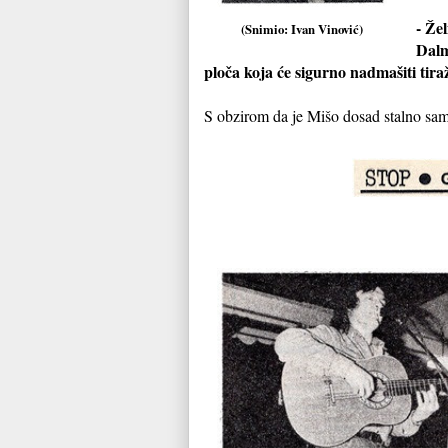
- Že
(Snimio: Ivan Vinović)
Dalm
ploča koja će sigurno nadmašiti tira
S obzirom da je Mišo dosad stalno samouv