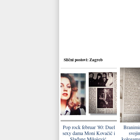
Slični postovi:
Zagreb
Pop rock februar '80: Duel
Branimir
sexy dama Moni Kovačič i
svoji
Slađane Milošević,
kolegama