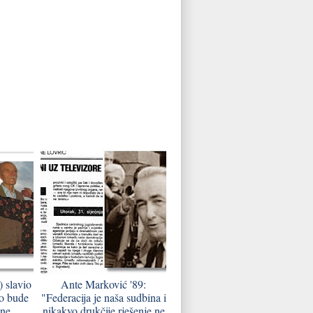
) slavio
Ante Marković '89:
o bude
"Federacija je naša sudbina i
 ne
nikakvo drukčije rješenje ne