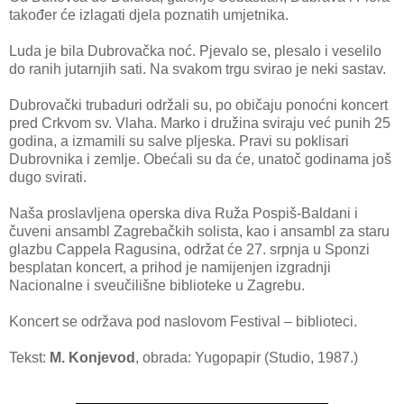
također će izlagati djela poznatih umjetnika.
Luda je bila Dubrovačka noć. Pjevalo se, plesalo i veselilo
do ranih jutarnjih sati. Na svakom trgu svirao je neki sastav.
Dubrovački trubaduri održali su, po običaju ponoćni koncert
pred Crkvom sv. Vlaha. Marko i družina sviraju već punih 25
godina, a izmamili su salve pljeska. Pravi su poklisari
Dubrovnika i zemlje. Obećali su da će, unatoč godinama još
dugo svirati.
Naša proslavljena operska diva Ruža Pospiš-Baldani i
čuveni ansambl Zagrebačkih solista, kao i ansambl za staru
glazbu Cappela Ragusina, održat će 27. srpnja u Sponzi
besplatan koncert, a prihod je namijenjen izgradnji
Nacionalne i sveučilišne biblioteke u Zagrebu.
Koncert se održava pod naslovom Festival – biblioteci.
Tekst:
M. Konjevod
, obrada: Yugopapir (Studio, 1987.)