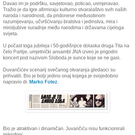
Davao im je podršku, savjetovao, poticao, usmjeravao.
Tražio je da Igre afirmiraju kulturno stvaralaštvo svih naših
naroda i narodnosti, da pridonese međusobnom
razumijevanju, učvršćivanju bratstva i jedinstva, mira i
miroljubive suradnje među narodima i državama cijeloga
svijeta.
U počast toga jubileja i 50-godišnjice dolaska druga Tita na
čelo Partije, umjetnički ansambl JNA izveo je prigodni
koncert pod nazivom Sloboda je sunce koje se ne gasi.
Duvančićev scenarij svečanog otvaranja gledaoci su
prihvatili. Bio je bolji jedino onaj kojega je svojedobno
napravio dr.
Marko Fotez
.
Bio je atraktivan i dinamičan. Juvančiću nisu funkcionirali
mikrofoni.