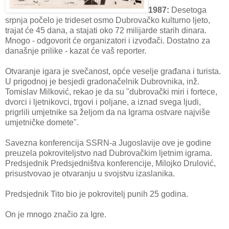
1987:
Desetoga
srpnja počelo je trideset osmo Dubrovačko kulturno ljeto,
trajat će 45 dana, a stajati oko 72 milijarde starih dinara.
Mnogo - odgovorit će organizatori i izvođači. Dostatno za
današnje prilike - kazat će vaš reporter.
Otvaranje igara je svečanost, opće veselje građana i turista.
U prigodnoj je besjedi gradonačelnik Dubrovnika, inž.
Tomislav Milković, rekao je da su "dubrovački miri i fortece,
dvorci i ljetnikovci, trgovi i poljane, a iznad svega ljudi,
prigrlili umjetnike sa željom da na Igrama ostvare najviše
umjetničke domete".
Savezna konferencija SSRN-a Jugoslavije ove je godine
preuzela pokroviteljstvo nad Dubrovačkim ljetnim igrama.
Predsjednik Predsjedništva konferencije, Milojko Drulović,
prisustvovao je otvaranju u svojstvu izaslanika.
Predsjednik Tito bio je pokrovitelj punih 25 godina.
On je mnogo značio za Igre.