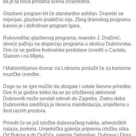
da je ta nova prirodna scena izvanredna.
Glazbeni program bit će standardno solidan. Dramski se
mijenjao, glazbeni praktično nije. Zbog dramskog programa
kasnio je i definitivan program Igara.
Rukovodilac glazbenog programa, maestro J. Dražinić,
skreće pažnju na disperziju programa u okolicu Dubrovnika.
Ove će se godine festivalske predstave izvoditi u Cavtatu,
Slanom i na Mljetu.
I Maksimilijanov dvorac na Lokrumu poslužit će za komorne
muzičke izvedbe.
Dugo su se igre mučile da obogate i ustale likovne priredbe.
Ove ih je godine toliko da se po izložbenoj aktivnosti
Dubrovnik može svrstati odmah do Zagreba. Zlatno doba
Dubrovnika središnja je likovna manifestacija, smještena u
šest raznih prostora.
Priredit će se još izložbe dubrovačkog nakita, arheoloških
nalaza, portreta. Umjetnička galerija priprema izložbu slika
Od Bukovca do Dulčića, galerije Sebastian, Dubrava i Flora