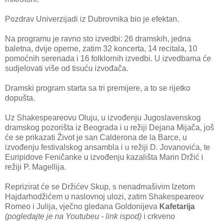
Pozdrav Univerzijadi iz Dubrovnika bio je efektan.
Na programu je ravno sto izvedbi: 26 dramskih, jedna
baletna, dvije operne, zatim 32 koncerta, 14 recitala, 10
pomoćnih serenada i 16 folklornih izvedbi. U izvedbama će
sudjelovati više od tisuću izvođača.
Dramski program starta sa tri premijere, a to se rijetko
dopušta.
Uz Shakespeareovu Oluju, u izvođenju Jugoslavenskog
dramskog pozorišta iz Beograda i u režiji Dejana Mijača, još
će se prikazati Život je san Calderona de la Barce, u
izvođenju festivalskog ansambla i u režiji D. Jovanovića, te
Euripidove Feničanke u izvođenju kazališta Marin Držić i
režiji P. Magellija.
Reprizirat će se Držićev Skup, s nenadmašivim Izetom
Hajdarhodžićem u naslovnoj ulozi, zatim Shakespeareov
Romeo i Julija, vječno gledana Goldonijeva
Kafetarija
(pogledajte je na Youtubeu - link ispod)
i crkveno