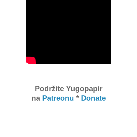
Podržite Yugopapir
na
Patreonu
*
Donate