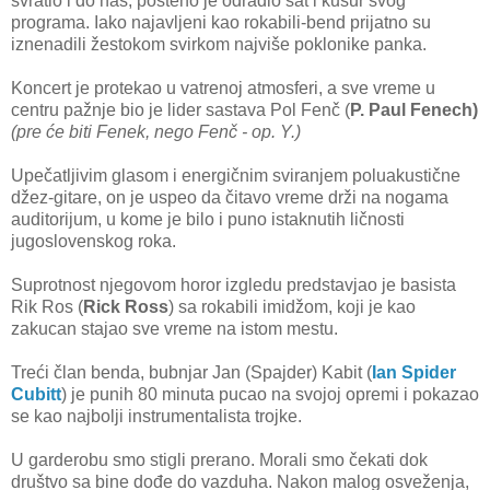
svratio i do nas, pošteno je odradio sat i kusur svog
programa. Iako najavljeni kao rokabili-bend prijatno su
iznenadili žestokom svirkom najviše poklonike panka.
Koncert je protekao u vatrenoj atmosferi, a sve vreme u
centru pažnje bio je lider sastava Pol Fenč (
P.
Paul Fenech)
(pre će biti Fenek, nego Fenč - op. Y.)
Upečatljivim glasom i energičnim sviranjem poluakustične
džez-gitare, on je uspeo da čitavo vreme drži na nogama
auditorijum, u kome je bilo i puno istaknutih ličnosti
jugoslovenskog roka.
Suprotnost njegovom horor izgledu predstavjao je basista
Rik Ros (
Rick Ross
) sa rokabili imidžom, koji je kao
zakucan stajao sve vreme na istom mestu.
Treći član benda, bubnjar Jan (Spajder) Kabit (
Ian Spider
Cubitt
) je punih 80 minuta pucao na svojoj opremi i pokazao
se kao najbolji instrumentalista trojke.
U garderobu smo stigli prerano. Morali smo čekati dok
društvo sa bine dođe do vazduha. Nakon malog osveženja,