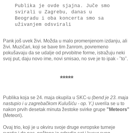
Publika je ovde sjajna. Juče smo
svirali u Zagrebu, danas u
Beogradu i oba koncerta smo sa
uživanjem odsvirali
Pank još uvek živi. Možda u malo promenjenom izdanju, ali
živi. Muzičari, koji se bave tim žanrom, povremeno
pokušavaju da se udalje od prvobitne forme, istražuju neki
svoj put, daju novo ime, novi smisao, no sve je to ipak - "to".
*****
Publika koja se 24. maja okupila u SKC-u
(bend je 23. maja
nastupio i u zagrebačkom Kulušiću - op. Y.)
uverila se u to
nakon prvih desetak minuta žestoke svirke grupe
"Meteors"
(Meteori).
Ovaj trio, koji je u okviru svoje druge evropske turneje