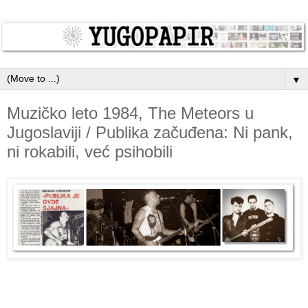
▼
Muzičko leto 1984, The Meteors u
Jugoslaviji / Publika začuđena: Ni pank,
ni rokabili, već psihobili