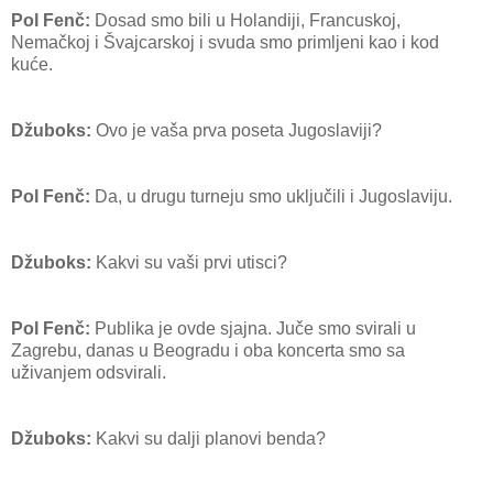
Pol Fenč:
Dosad smo bili u Holandiji, Francuskoj,
Nemačkoj i Švajcarskoj i svuda smo primljeni kao i kod
kuće.
Džuboks:
Ovo je vaša prva poseta Jugoslaviji?
Pol Fenč:
Da, u drugu turneju smo uključili i Jugoslaviju.
Džuboks:
Kakvi su vaši prvi utisci?
Pol Fenč:
Publika je ovde sjajna. Juče smo svirali u
Zagrebu, danas u Beogradu i oba koncerta smo sa
uživanjem odsvirali.
Džuboks:
Kakvi su dalji planovi benda?