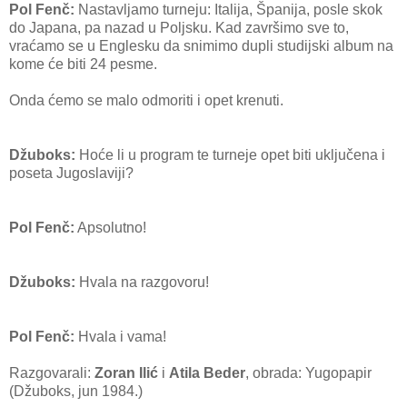
Pol Fenč:
Nastavljamo turneju: Italija, Španija, posle skok
do Japana, pa nazad u Poljsku. Kad završimo sve to,
vraćamo se u Englesku da snimimo dupli studijski album na
kome će biti 24 pesme.
Onda ćemo se malo odmoriti i opet krenuti.
Džuboks:
Hoće li u program te turneje opet biti uključena i
poseta Jugoslaviji?
Pol Fenč:
Apsolutno!
Džuboks:
Hvala na razgovoru!
Pol Fenč:
Hvala i vama!
Razgovarali:
Zoran Ilić
i
Atila Beder
, obrada: Yugopapir
(Džuboks, jun 1984.)