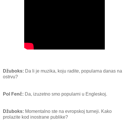
Džuboks:
Da li je muzika, koju radite, popularna danas na
ostrvu?
Pol Fenč:
Da, izuzetno smo popularni u Engleskoj.
Džuboks:
Momentalno ste na evropskoj turneji. Kako
prolazite kod inostrane publike?