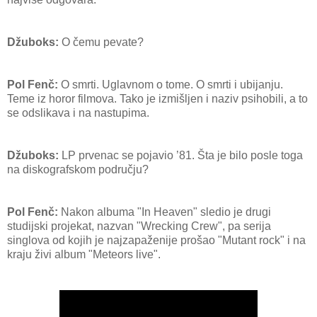
Džuboks:
O čemu pevate?
Pol Fenč:
O smrti. Uglavnom o tome. O smrti i ubijanju.
Teme iz horor filmova. Tako je izmišljen i naziv psihobili, a to
se odslikava i na nastupima.
Džuboks:
LP prvenac se pojavio ’81. Šta je bilo posle toga
na diskografskom području?
Pol Fenč:
Nakon albuma "In Heaven" sledio je drugi
studijski projekat, nazvan "Wrecking Crew", pa serija
singlova od kojih je najzapaženije prošao "Mutant rock" i na
kraju živi album "Meteors live".