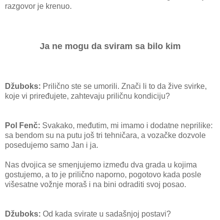
razgovor je krenuo.
Ja ne mogu da sviram sa bilo kim
Džuboks:
Prilično ste se umorili. Znači li to da žive svirke,
koje vi priređujete, zahtevaju priličnu kondiciju?
Pol Fenč:
Svakako, međutim, mi imamo i dodatne neprilike:
sa bendom su na putu još tri tehničara, a vozačke dozvole
posedujemo samo Jan i ja.
Nas dvojica se smenjujemo između dva grada u kojima
gostujemo, a to je prilično naporno, pogotovo kada posle
višesatne vožnje moraš i na bini odraditi svoj posao.
Džuboks:
Od kada svirate u sadašnjoj postavi?