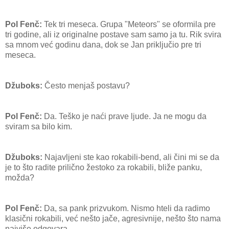
Pol Fenč:
Tek tri meseca. Grupa "Meteors" se oformila pre
tri godine, ali iz originalne postave sam samo ja tu. Rik svira
sa mnom već godinu dana, dok se Jan priključio pre tri
meseca.
Džuboks:
Često menjaš postavu?
Pol Fenč:
Da. Teško je naći prave ljude. Ja ne mogu da
sviram sa bilo kim.
Džuboks:
Najavljeni ste kao rokabili-bend, ali čini mi se da
je to što radite prilično žestoko za rokabili, bliže panku,
možda?
Pol Fenč:
Da, sa pank prizvukom. Nismo hteli da radimo
klasični rokabili, već nešto jače, agresivnije, nešto što nama
najviše odgovara.