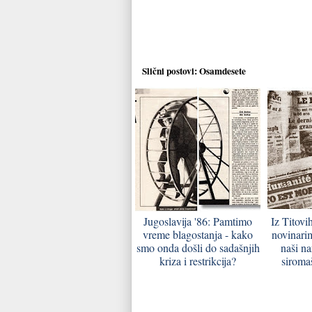
Slični postovi:
Osamdesete
Jugoslavija '86: Pamtimo
Iz Titovi
vreme blagostanja - kako
novinari
smo onda došli do sadašnjih
naši na
kriza i restrikcija?
siromaš