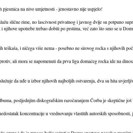
 pjesmica na nivo umjetnosti - jenostavno nije uspjelo!
žu slične rime, no lascivnost privatnog i javnog dvije su potpuno sup
a i njihove upotrebe trebao dobiti po prstima, već zato što smo se u Dom
jih teškaša, i ničega više nema - posebno ne sirovog rocka s njihovih poč
naprotiv, ali mora se napomenuti da prva liga domaćeg rocka ide na dino
služuje da uđe u izbor njihovih najboljih ostvarenja, dva su hita uvjerl
buma, posljednjim diskografskim razočaranjem Čorba je skeptične još v
nedostatak koncentracije u vrednovanju vlastitih autorskih sposobnosti, j
a grupa i da je mnogo bolje svirati u Domu sportova negoli u manjim dv