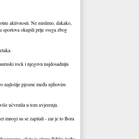
rotne aktivnosti. Ne mislimo, dakako,
u sportova okupili prije svega zbog
etaka.
sauruski rock i njegovu najdosadniju
jivo najlošije pjesme među njihovim
iše učvrstila u tom uvjerenju.
er mnogi su se zapitali - zar je to Bora
oranama, ali tu je cijenu Riblja čorba