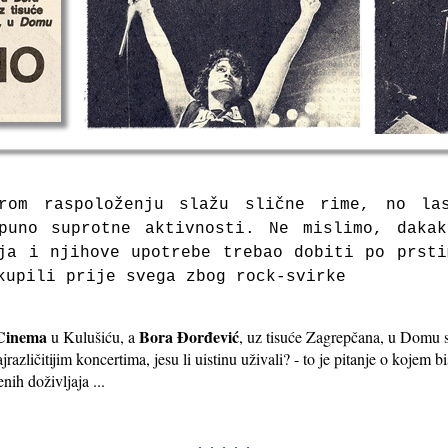
rom raspoloženju slažu slične rime, no las
puno suprotne aktivnosti. Ne mislimo, daka
ja i njihove upotrebe trebao dobiti po prst
kupili prije svega zbog rock-svirke
Cinema
Bora Đorđević
u Kulušiću, a
, uz tisuće Zagrepčana, u Domu s
azličitijim koncertima, jesu li uistinu uživali? - to je pitanje o kojem 
nih doživljaja ...