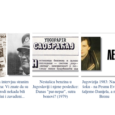
h intervjua stranim
Nestašica benzina u
Jugovizija 1983: Nac
ma: Vi znate da su
Jugoslaviji i njene posledice:
šoku - na Pesmu Evr
rodi nekada bili
Danas "par-nepar", sutra
šaljemo Danijela, a
ni i zavađeni...
bonovi? (1979)
Brenu