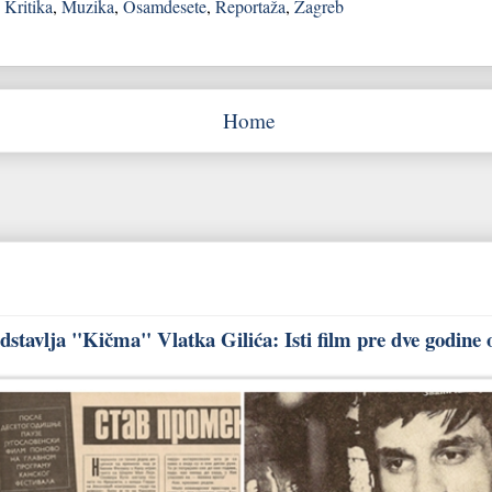
,
Kritika
,
Muzika
,
Osamdesete
,
Reportaža
,
Zagreb
Home
stavlja "Kičma" Vlatka Gilića: Isti film pre dve godine 