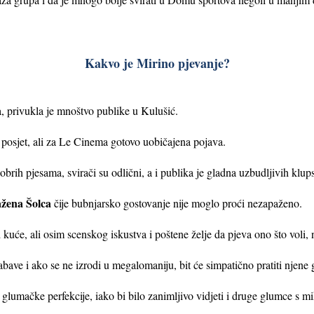
Kakvo je Mirino pjevanje?
, privukla je mnoštvo publike u Kulušić.
 posjet, ali za Le Cinema gotovo uobičajena pojava.
obrih pjesama, svirači su odlični, a i publika je gladna uzbudljivih klup
žena Šolca
čije bubnjarsko gostovanje nije moglo proći nezapaženo.
kuće, ali osim scenskog iskustva i poštene želje da pjeva ono što voli, 
bave i ako se ne izrodi u megalomaniju, bit će simpatično pratiti njene
glumačke perfekcije, iako bi bilo zanimljivo vidjeti i druge glumce s m