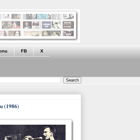
eonu
FB
X
bu (1986)