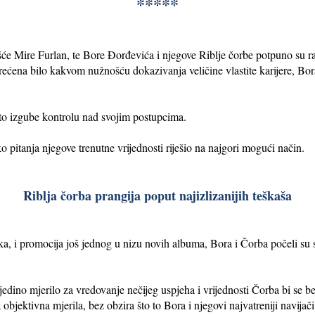
*****
e Mire Furlan, te Bore Đorđevića i njegove Riblje čorbe potpuno su razl
rećena bilo kakvom nužnošću dokazivanja veličine vlastite karijere, Bor
esto izgube kontrolu nad svojim postupcima.
pitanja njegove trenutne vrijednosti riješio na najgori mogući način.
Riblja čorba prangija poput najizlizanijih teškaša
rka, i promocija još jednog u nizu novih albuma, Bora i Čorba počeli su
jedino mjerilo za vredovanje nečijeg uspjeha i vrijednosti Čorba bi se b
objektivna mjerila, bez obzira što to Bora i njegovi najvatreniji navijači