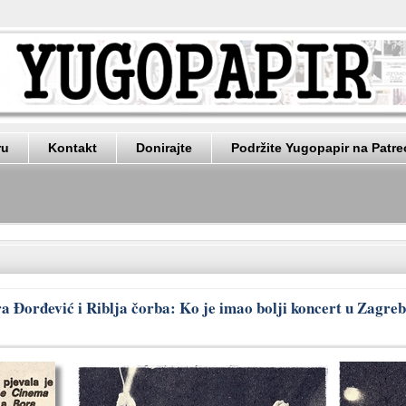
ru
Kontakt
Donirajte
Podržite Yugopapir na Patr
ra Đorđević i Riblja čorba: Ko je imao bolji koncert u Zagre