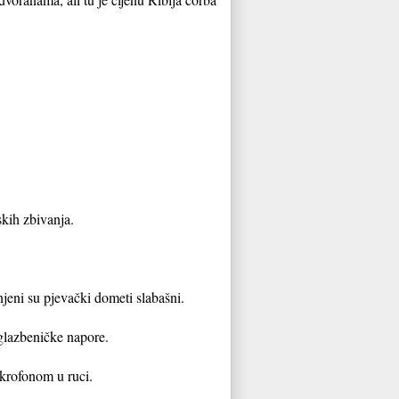
skih zbivanja.
njeni su pjevački dometi slabašni.
 glazbeničke napore.
ikrofonom u ruci.