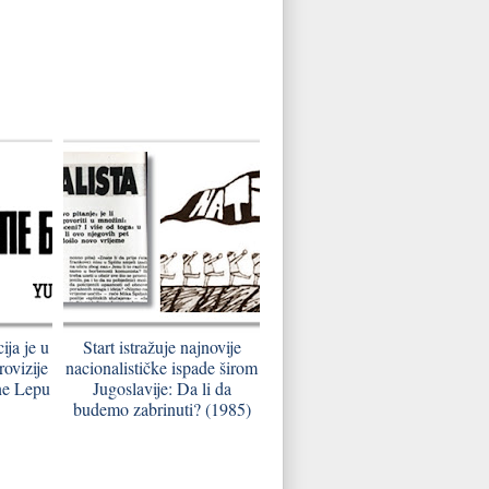
ija je u
Start istražuje najnovije
ovizije
nacionalističke ispade širom
 ne Lepu
Jugoslavije: Da li da
budemo zabrinuti? (1985)