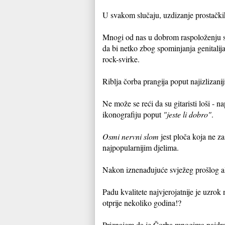
U svakom slučaju, uzdizanje prostačkih
Mnogi od nas u dobrom raspoloženju sla
da bi netko zbog spominjanja genitalij
rock-svirke.
Riblja čorba prangija poput najizlizani
Ne može se reći da su gitaristi loši - 
ikonografiju poput
"jeste li dobro"
.
Osmi nervni slom
jest ploča koja ne za
najpopularnijim djelima.
Nakon iznenađujuće svježeg prošlog al
Padu kvalitete najvjerojatnije je uzrok 
otprije nekoliko godina!?
Priznajem da je Čorba mnogima najdraž