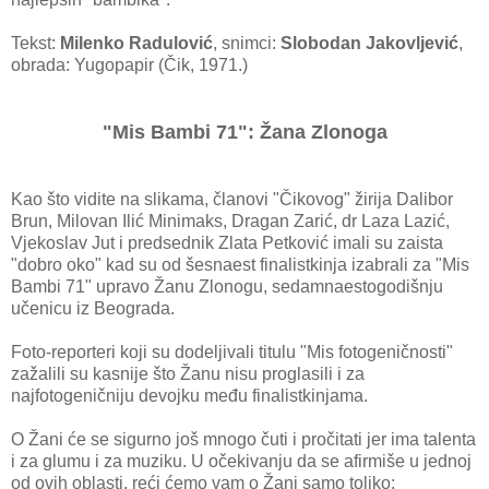
Tekst:
Milenko Radulović
, snimci:
Slobodan Jakovljević
,
obrada: Yugopapir (Čik, 1971.)
"Mis Bambi 71": Žana Zlonoga
Kao što vidite na slikama, članovi "Čikovog" žirija Dalibor
Brun, Milovan Ilić Minimaks, Dragan Zarić, dr Laza Lazić,
Vjekoslav Jut i predsednik Zlata Petković imali su zaista
"dobro oko" kad su od šesnaest finalistkinja izabrali za "Mis
Bambi 71" upravo Žanu Zlonogu, sedamnaestogodišnju
učenicu iz Beograda.
Foto-reporteri koji su dodeljivali titulu "Mis fotogeničnosti"
zažalili su kasnije što Žanu nisu proglasili i za
najfotogeničniju devojku među finalistkinjama.
O Žani će se sigurno još mnogo čuti i pročitati jer ima talenta
i za glumu i za muziku. U očekivanju da se afirmiše u jednoj
od ovih oblasti, reći ćemo vam o Žani samo toliko: