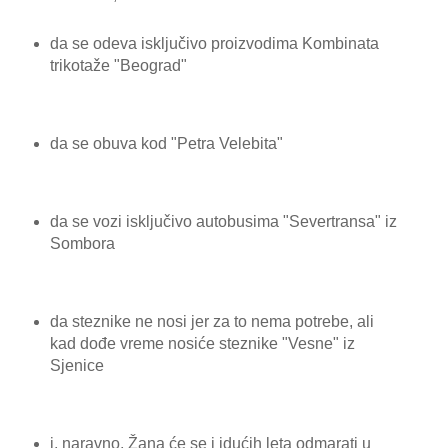
da se odeva isključivo proizvodima Kombinata
trikotaže "Beograd"
da se obuva kod "Petra Velebita"
da se vozi isključivo autobusima "Severtransa" iz
Sombora
da steznike ne nosi jer za to nema potrebe, ali
kad dođe vreme nosiće steznike "Vesne" iz
Sjenice
i, naravno, Žana će se i idućih leta odmarati u