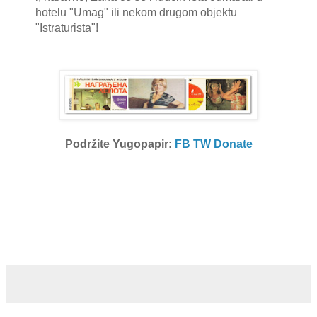
hotelu "Umag" ili nekom drugom objektu
"Istraturista"!
Podržite Yugopapir:
FB
TW
Donate