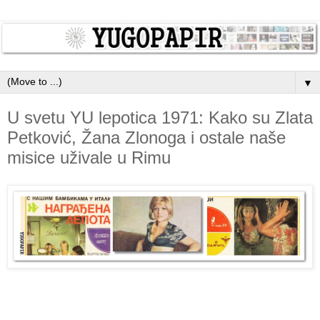
▼
U svetu YU lepotica 1971: Kako su Zlata
Petković, Žana Zlonoga i ostale naše
misice uživale u Rimu