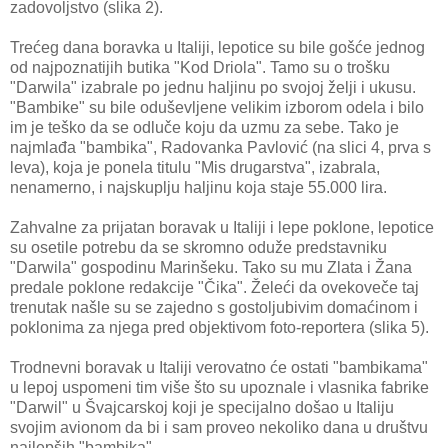
zadovoljstvo (slika 2).
Trećeg dana boravka u Italiji, lepotice su bile gošće jednog
od najpoznatijih butika "Kod Driola". Tamo su o trošku
"Darwila" izabrale po jednu haljinu po svojoj želji i ukusu.
"Bambike" su bile oduševljene velikim izborom odela i bilo
im je teško da se odluče koju da uzmu za sebe. Tako je
najmlađa "bambika", Radovanka Pavlović (na slici 4, prva s
leva), koja je ponela titulu "Mis drugarstva", izabrala,
nenamerno, i najskuplju haljinu koja staje 55.000 lira.
Zahvalne za prijatan boravak u Italiji i lepe poklone, lepotice
su osetile potrebu da se skromno oduže predstavniku
"Darwila" gospodinu Marinšeku. Tako su mu Zlata i Žana
predale poklone redakcije "Čika". Želeći da ovekoveče taj
trenutak našle su se zajedno s gostoljubivim domaćinom i
poklonima za njega pred objektivom foto-reportera (slika 5).
Trodnevni boravak u Italiji verovatno će ostati "bambikama"
u lepoj uspomeni tim više što su upoznale i vlasnika fabrike
"Darwil" u Švajcarskoj koji je specijalno došao u Italiju
svojim avionom da bi i sam proveo nekoliko dana u društvu
najlepših "bambika".