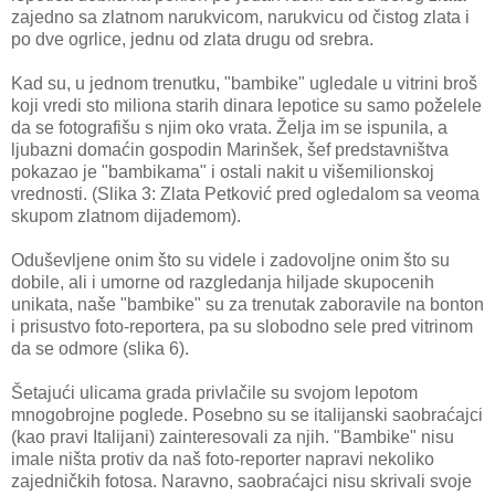
zajedno sa zlatnom narukvicom, narukvicu od čistog zlata i
po dve ogrlice, jednu od zlata drugu od srebra.
Kad su, u jednom trenutku, "bambike" ugledale u vitrini broš
koji vredi sto miliona starih dinara lepotice su samo poželele
da se fotografišu s njim oko vrata. Želja im se ispunila, a
ljubazni domaćin gospodin Marinšek, šef predstavništva
pokazao je "bambikama" i ostali nakit u višemilionskoj
vrednosti. (Slika 3: Zlata Petković pred ogledalom sa veoma
skupom zlatnom dijademom).
Oduševljene onim što su videle i zadovoljne onim što su
dobile, ali i umorne od razgledanja hiljade skupocenih
unikata, naše "bambike" su za trenutak zaboravile na bonton
i prisustvo foto-reportera, pa su slobodno sele pred vitrinom
da se odmore (slika 6).
Šetajući ulicama grada privlačile su svojom lepotom
mnogobrojne poglede. Posebno su se italijanski saobraćajci
(kao pravi Italijani) zainteresovali za njih. "Bambike" nisu
imale ništa protiv da naš foto-reporter napravi nekoliko
zajedničkih fotosa. Naravno, saobraćajci nisu skrivali svoje