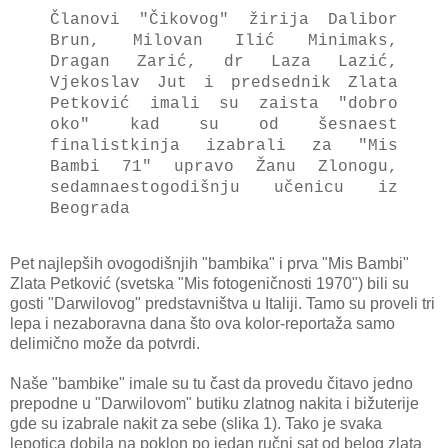
Članovi "Čikovog" žirija Dalibor
Brun, Milovan Ilić Minimaks,
Dragan Zarić, dr Laza Lazić,
Vjekoslav Jut i predsednik Zlata
Petković imali su zaista "dobro
oko" kad su od šesnaest
finalistkinja izabrali za "Mis
Bambi 71" upravo Žanu Zlonogu,
sedamnaestogodišnju učenicu iz
Beograda
Pet najlepših ovogodišnjih "bambika" i prva "Mis Bambi"
Zlata Petković (svetska "Mis fotogeničnosti 1970") bili su
gosti "Darwilovog" predstavništva u Italiji. Tamo su proveli tri
lepa i nezaboravna dana što ova kolor-reportaža samo
delimično može da potvrdi.
Naše "bambike" imale su tu čast da provedu čitavo jedno
prepodne u "Darwilovom" butiku zlatnog nakita i bižuterije
gde su izabrale nakit za sebe (slika 1). Tako je svaka
lepotica dobila na poklon po jedan ručni sat od belog zlata